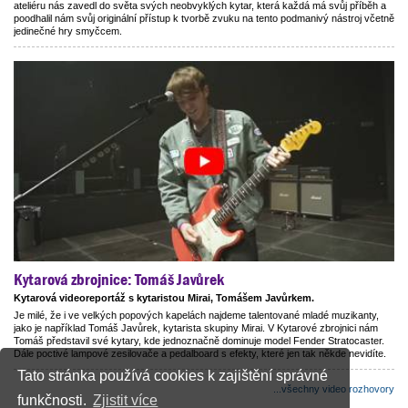
ateliéru nás zavedl do světa svých neobvyklých kytar, která každá má svůj příběh a
poodhalil nám svůj originální přístup k tvorbě zvuku na tento podmanivý nástroj včetně
jedinečné hry smyčcem.
Kytarová zbrojnice: Tomáš Javůrek
Kytarová videoreportáž s kytaristou Mirai, Tomášem Javůrkem.
Je milé, že i ve velkých popových kapelách najdeme talentované mladé muzikanty,
jako je například Tomáš Javůrek, kytarista skupiny Mirai. V Kytarové zbrojnici nám
Tomáš představil své kytary, kde jednoznačně dominuje model Fender Stratocaster.
Dále poctivé lampové zesilovače a pedalboard s efekty, které jen tak někde nevidíte.
Tato stránka používá cookies k zajištění správné
...všechny video rozhovory
funkčnosti.
Zjistit více