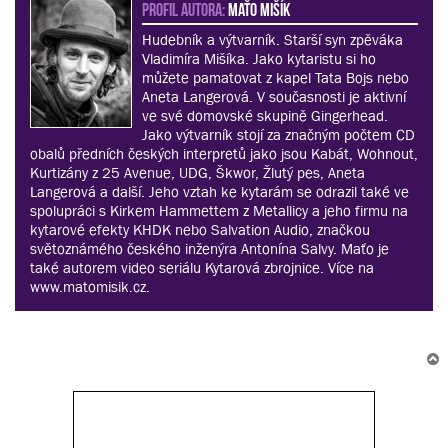
PROFIL AUTORA:
Maťo Mišík
Hudebník a výtvarník. Starší syn zpěváka
Vladimíra Mišíka. Jako kytaristu si ho
můžete pamatovat z kapel Tata Bojs nebo
Aneta Langerová. V současnosti je aktivní
ve své domovské skupině Gingerhead.
Jako výtvarník stojí za značným počtem CD
obalů předních českých interpretů jako jsou Kabát, Wohnout,
Kurtizány z 25 Avenue, UDG, Škwor, Žlutý pes, Aneta
Langerová a další. Jeho vztah ke kytarám se odrazil také ve
spolupráci s Kirkem Hammettem z Metallicy a jeho firmu na
kytarové efekty KHDK nebo Salvation Audio, značkou
světoznámého českého inženýra Antonína Salvy. Maťo je
také autorem video seriálu Kytarová zbrojnice. Více na
www.matomisik.cz.
r