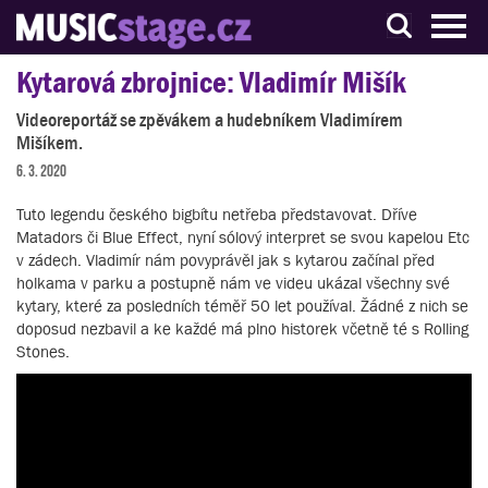
S muzikanty pro muzikanty
Kytarová zbrojnice: Vladimír Mišík
Videoreportáž se zpěvákem a hudebníkem Vladimírem
Mišíkem.
6. 3. 2020
Tuto legendu českého bigbítu netřeba představovat. Dříve
Matadors či Blue Effect, nyní sólový interpret se svou kapelou Etc
v zádech. Vladimír nám povyprávěl jak s kytarou začínal před
holkama v parku a postupně nám ve videu ukázal všechny své
kytary, které za posledních téměř 50 let používal. Žádné z nich se
doposud nezbavil a ke každé má plno historek včetně té s Rolling
Stones.