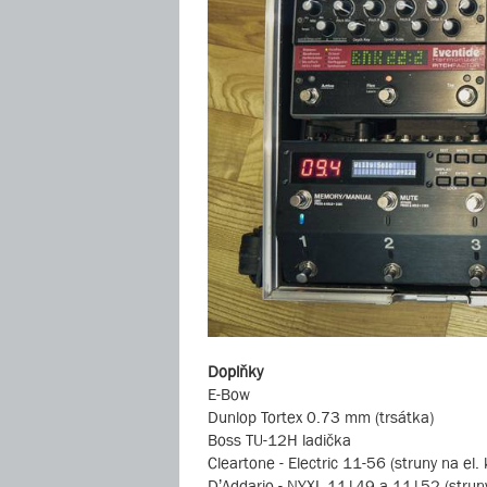
Doplňky
E-Bow
Dunlop Tortex 0.73 mm (trsátka)
Boss TU-12H ladička
Cleartone - Electric 11-56 (struny na el. 
D’Addario - NYXL 11|49 a 11|52 (struny 