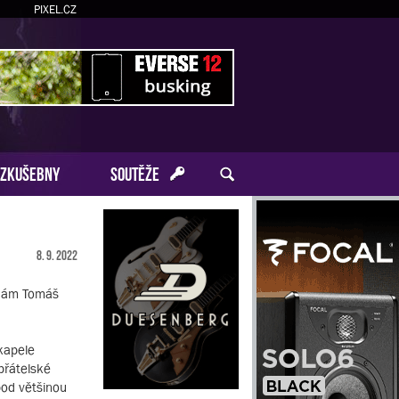
PIXEL.CZ
ZKUŠEBNY
SOUTĚŽE
8. 9. 2022
e nám Tomáš
kapele
přátelské
pod většinou