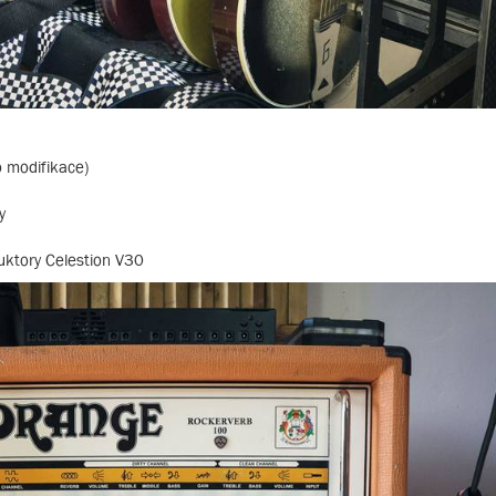
 modifikace)
y
uktory Celestion V30