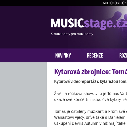
AUDIOZONE.CZ
S muzikanty pro muzikanty
NOVINKY
RECENZE
ROZ
Kytarová zbrojnice: Tom
Kytarová videoreportáž s kytaristou T
Živelná rocková show… to je Tomáš Varte
ukáže své koncertní i studiové kytary, z
Tomáš je ostřílený muzikant a krom sv
Wanastowi Vjecy, dříve také s Danielem 
uskupení Devil’s Autumn v níž hrají tak