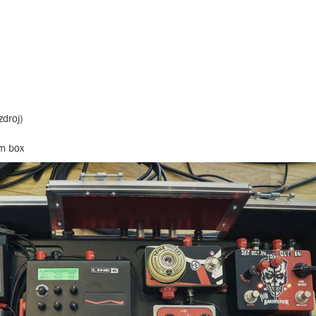
droj)
om box