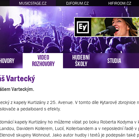
MUSICSTAGE.CZ
DJFORUM.CZ
HIFIROOM.CZ
VIDEO
HUDEBNÍ
HOVORY
STUDIA
ROZHOVORY
ŠKOLY
áš Vartecký
omášem Varteckým.
cký z kapely Kurtizány z 25. Avenue. V tomto díle Kytarové zbrojnic
esilovače a pedalboard s efekty.
é domácí kapely Kurtizány ho můžeme vídat po boku Roberta Kodyma v 
Landou, Davidem Kollerem, Lucií, Kollerbandem a v neposlední řadě v 
é členové skupiny Wohnout. Jako autor hudby i textů je podepsán také 