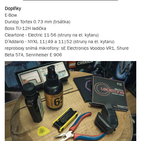
Doplňky
E-Bow
Dunlop Tortex 0.73 mm (trsátka)
Boss TU-12H ladička
Cleartone - Electric 11-56 (struny na el. kytaru)
D’Addario - NYXL 11|49 a 11|52 (struny na el. kytaru)
reproboxy snímá mikrofony: sE Electronics Voodoo VR1, Shure
Beta 57A, Sennheiser E 906