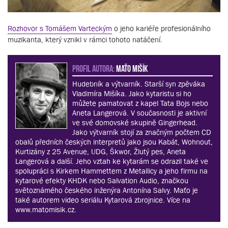
Rozhovor s Tomášem Varteckým
o jeho kariéře profesionálního
muzikanta, který vznikl v rámci tohoto natáčení.
PROFIL AUTORA:
Maťo Mišík
Hudebník a výtvarník. Starší syn zpěváka
Vladimíra Mišíka. Jako kytaristu si ho
můžete pamatovat z kapel Tata Bojs nebo
Aneta Langerová. V současnosti je aktivní
ve své domovské skupině Gingerhead.
Jako výtvarník stojí za značným počtem CD
obalů předních českých interpretů jako jsou Kabát, Wohnout,
Kurtizány z 25 Avenue, UDG, Škwor, Žlutý pes, Aneta
Langerová a další. Jeho vztah ke kytarám se odrazil také ve
spolupráci s Kirkem Hammettem z Metallicy a jeho firmu na
kytarové efekty KHDK nebo Salvation Audio, značkou
světoznámého českého inženýra Antonína Salvy. Maťo je
také autorem video seriálu Kytarová zbrojnice. Více na
www.matomisik.cz.