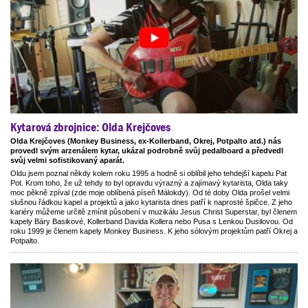
Kytarová zbrojnice: Olda Krejčoves
Olda Krejčoves (Monkey Business, ex-Kollerband, Okrej, Potpalto atd.) nás
provedl svým arzenálem kytar, ukázal podrobně svůj pedalboard a předvedl
svůj velmi sofistikovaný aparát.
Oldu jsem poznal někdy kolem roku 1995 a hodně si oblíbil jeho tehdejší kapelu Pat
Pot. Krom toho, že už tehdy to byl opravdu výrazný a zajímavý kytarista, Olda taky
moc pěkně zpíval (zde moje oblíbená píseň Málokdy). Od té doby Olda prošel velmi
slušnou řádkou kapel a projektů a jako kytarista dnes patří k naprosté špičce. Z jeho
kariéry můžeme určitě zmínit působení v muzikálu Jesus Christ Superstar, byl členem
kapely Báry Basikové, Kollerband Davida Kollera nebo Pusa s Lenkou Dusilovou. Od
roku 1999 je členem kapely Monkey Business. K jeho sólovým projektům patří Okrej a
Potpalto.