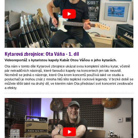
Kytarová zbrojnice: Ota Váňa - 1. díl
Videoreportáž s kytaristou kapely Kabát Otou Váňou o jeho kytarách.
Ota nám v tomto díle Kytarové zbrojnice ukázal svou kompletní sbírku kytar, včetně
pár netradičních nástrojů, které fanoušci kapely na koncertech jen tak neuvidí.
Nicméně se jedná o nástroje, které Ota krom koncertů používá také ve studiu a
posluchači je mohou znát z mnoha hitů této teplické rockové legendy. V brzké době se
můžete těšit také na druhý díl, ve kterém nám Ota představí své koncertní zesilovače
a efekty.