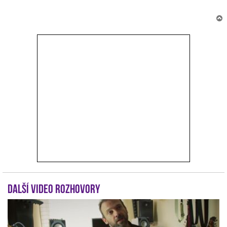
r
Další video rozhovory