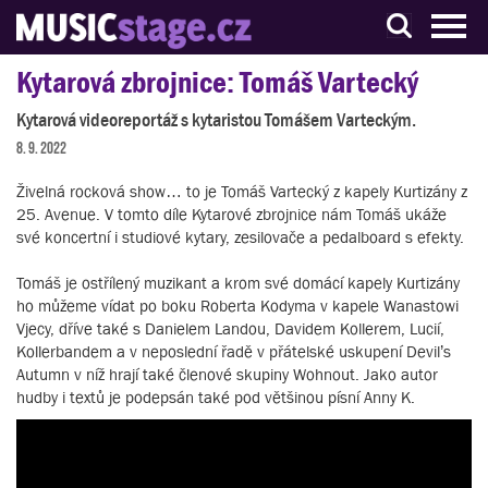
S muzikanty pro muzikanty
Kytarová zbrojnice: Tomáš Vartecký
Kytarová videoreportáž s kytaristou Tomášem Varteckým.
8. 9. 2022
Živelná rocková show… to je Tomáš Vartecký z kapely Kurtizány z
25. Avenue. V tomto díle Kytarové zbrojnice nám Tomáš ukáže
své koncertní i studiové kytary, zesilovače a pedalboard s efekty.
Tomáš je ostřílený muzikant a krom své domácí kapely Kurtizány
ho můžeme vídat po boku Roberta Kodyma v kapele Wanastowi
Vjecy, dříve také s Danielem Landou, Davidem Kollerem, Lucií,
Kollerbandem a v neposlední řadě v přátelské uskupení Devil’s
Autumn v níž hrají také členové skupiny Wohnout. Jako autor
hudby i textů je podepsán také pod většinou písní Anny K.