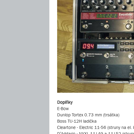
Doplňky
E-Bow
Dunlop Tortex 0.73 mm (trsátka)
Boss TU-12H ladička
Cleartone - Electric 11-56 (struny na el. 
D’Addario - NYXL 11|49 a 11|52 (struny 