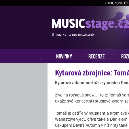
AUDIOZONE.CZ
S muzikanty pro muzikanty
NOVINKY
RECENZE
ROZ
Kytarová zbrojnice: Tom
Kytarová videoreportáž s kytaristou T
Živelná rocková show… to je Tomáš Varte
ukáže své koncertní i studiové kytary, z
Tomáš je ostřílený muzikant a krom sv
Wanastowi Vjecy, dříve také s Danielem 
uskupení Devil’s Autumn v níž hrají tak