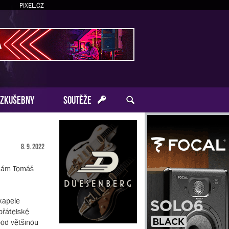
PIXEL.CZ
ZKUŠEBNY
SOUTĚŽE
8. 9. 2022
e nám Tomáš
kapele
přátelské
pod většinou