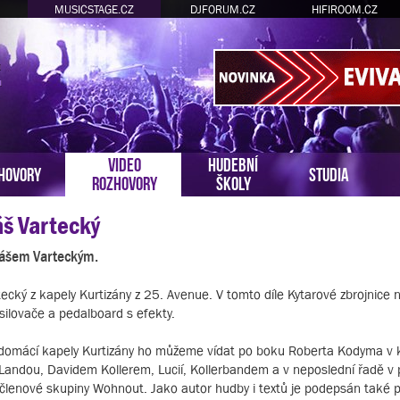
MUSICSTAGE.CZ
DJFORUM.CZ
HIFIROOM.CZ
VIDEO
HUDEBNÍ
HOVORY
STUDIA
ROZHOVORY
ŠKOLY
áš Vartecký
omášem Varteckým.
cký z kapely Kurtizány z 25. Avenue. V tomto díle Kytarové zbrojnic
esilovače a pedalboard s efekty.
é domácí kapely Kurtizány ho můžeme vídat po boku Roberta Kodyma v 
Landou, Davidem Kollerem, Lucií, Kollerbandem a v neposlední řadě v 
é členové skupiny Wohnout. Jako autor hudby i textů je podepsán také 