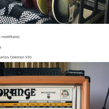
 modifikace)
y
uktory Celestion V30