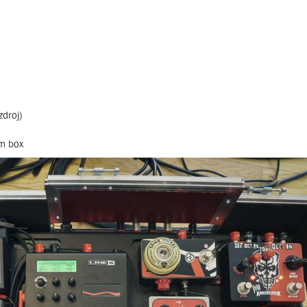
droj)
om box