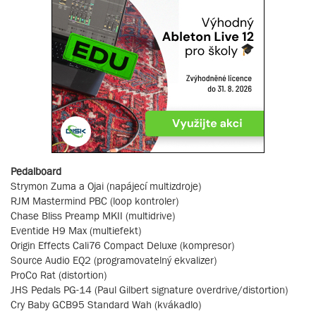
Pedalboard
Strymon Zuma a Ojai (napájecí multizdroje)
RJM Mastermind PBC (loop kontroler)
Chase Bliss Preamp MKII (multidrive)
Eventide H9 Max (multiefekt)
Origin Effects Cali76 Compact Deluxe (kompresor)
Source Audio EQ2 (programovatelný ekvalizer)
ProCo Rat (distortion)
JHS Pedals PG-14 (Paul Gilbert signature overdrive/distortion)
Cry Baby GCB95 Standard Wah (kvákadlo)