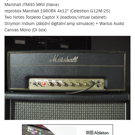
Marshall JTM45 MKII (hlava)
reprobox Marshall 1960BX 4x12" (Celestion G12M-25)
Two Notes Torpedo Captor X (loadbox/virtual cabinet)
Strymon Iridium (záložní digitální amp simulace) + Warlus Audio
Canvas Mono (DI box)