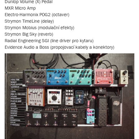
Dunlop Volume (X) Pedal
MXR Micro Amp
Electro-Harmonix POG2 (octaver)
Strymon TimeLine (delay)
Strymon Mobius (modulační efekty)
Strymon Big Sky (reverb)
Radial Engineering SGI (line driver pro kytaru)
Evidence Audio a Boss (propojovací kabely a konektory)