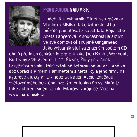
PROFIL AUTORA:
Maťo Mišík
Hudebník a výtvarník. Starší syn zpěváka
Vladimíra Mišíka. Jako kytaristu si ho
můžete pamatovat z kapel Tata Bojs nebo
Aneta Langerová. V současnosti je aktivní
ve své domovské skupině Gingerhead.
Jako výtvarník stojí za značným počtem CD
obalů předních českých interpretů jako jsou Kabát, Wohnout,
Kurtizány z 25 Avenue, UDG, Škwor, Žlutý pes, Aneta
Langerová a další. Jeho vztah ke kytarám se odrazil také ve
spolupráci s Kirkem Hammettem z Metallicy a jeho firmu na
kytarové efekty KHDK nebo Salvation Audio, značkou
světoznámého českého inženýra Antonína Salvy. Maťo je
také autorem video seriálu Kytarová zbrojnice. Více na
www.matomisik.cz.
r