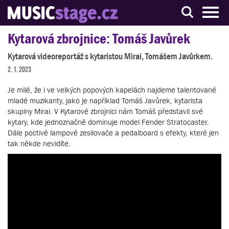
S muzikanty pro muzikanty
Kytarová zbrojnice: Tomáš Javůrek
Kytarová videoreportáž s kytaristou Mirai, Tomášem Javůrkem.
2. 1. 2023
Je milé, že i ve velkých popových kapelách najdeme talentované
mladé muzikanty, jako je například Tomáš Javůrek, kytarista
skupiny Mirai. V Kytarové zbrojnici nám Tomáš představil své
kytary, kde jednoznačně dominuje model Fender Stratocaster.
Dále poctivé lampové zesilovače a pedalboard s efekty, které jen
tak někde nevidíte.