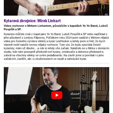
Kytarová zbrojnice: Mirek Linhart
Video rozhovor s Mirkem Linhartem, působícím v kapelách Yo Yo Band, Luboš
Pospíšil a 5P.
Kytaristu můžete znát z kapel jako Yo Yo Band, Luboš Pospíšil a 5P nebo například z
jeho působení s Lenkou Filipovou. Počátkem roku 2014 jsem natáčel s Mirkem nějaká
videa pro českého výrobce efektů a kytar LeeHooker a tehdy jsem si řekl, že bych
vlastně mohl natočit rovnou nějaký rozhovor. Tuto vizi, že budu zpovídat české
kytaristy, mám už dlouho... a zde to tehdy vše začalo. Natáčelo se u Mirka v domácím
studiu, kde nám postupně předvedl své kytary, zesilovače a dokonce představil a
zahrál na všechny efekty ve svém pedalboardu. Na závěr jsme si povídali i o jeho
začátcích, kariéře, ale i o zkušenostech ze studií a nahrávání kytar.