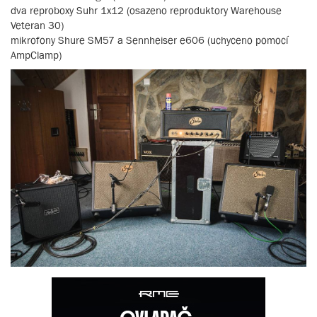
dva reproboxy Suhr 1x12 (osazeno reproduktory Warehouse
Veteran 30)
mikrofony Shure SM57 a Sennheiser e606 (uchyceno pomocí
AmpClamp)