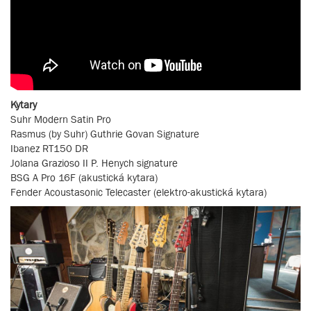
Kytary
Suhr Modern Satin Pro
Rasmus (by Suhr) Guthrie Govan Signature
Ibanez RT150 DR
Jolana Grazioso II P. Henych signature
BSG A Pro 16F (akustická kytara)
Fender Acoustasonic Telecaster (elektro-akustická kytara)