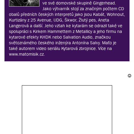
ve své domovské skupině Gingerhead.
Jako výtvarník stojí za značným počtem CD
obalů předních českých interpretů jako jsou Kabát, Wohnout,
Kurtizány z 25 Avenue, UDG, Škwor, Žlutý pes, Aneta
Langerová a další. Jeho vztah ke kytarám se odrazil také ve
spolupráci s Kirkem Hammettem z Metallicy a jeho firmu na
kytarové efekty KHDK nebo Salvation Audio, značkou
světoznámého českého inženýra Antonína Salvy. Maťo je
také autorem video seriálu Kytarová zbrojnice. Více na
www.matomisik.cz.
r