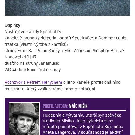
Doplňky
Nástrojové kabely Spectraflex
kabelové propojky do pedalboardů Spectraflex a Sommer cable
trsátka (vlastní výroba z knoflíků)
struny Ernie Ball Primo Slinky a Elixir Acoustic Phosphor Bronze
Nanoweb 10|47
dusítko na struny Janamusic
WD-40 lubrikační-čistící spray
Rozhovor s Petrem Henychem
o jeho kariéře profesionálního
muzikanta, který vznikl v rámci tohoto natáčení.
PROFIL AUTORA:
Maťo Mišík
Hudebník a výtvarník. Starší syn zpěváka
Vladimíra Mišíka. Jako kytaristu si ho
můžete pamatovat z kapel Tata Bojs nebo
Aneta Langerová. V současnosti je aktivní