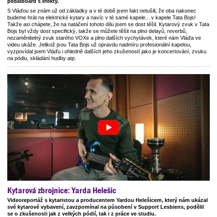
pedalboard s efekty.
S Vláďou se znám už od základky a v té době jsem fakt netušili, že oba nakonec
budeme hrát na elektrické kytary a navíc v té samé kapele... v kapele Tata Bojs!
Takže asi chápete, že na natáčení tohoto dílu jsem se dost těšil. Kytarový zvuk v Tata
Bojs byl vždy dost specifický, takže se můžete těšit na plno delayů, reverbů,
nezaměnitelný zvuk starého VOXe a plno dalších vychytávek, které nám Vláďa ve
videu ukáže. Jelikož jsou Tata Bojs už opravdu nadmíru profesionální kapelou,
vyzpovídal jsem Vláďu i ohledně dalších jeho zkušeností jako je koncertování, zvuku
na pódiu, skládání hudby atp.
Kytarová zbrojnice: Yarda Helešic
Videoreportáž s kytaristou a producentem Yardou Helešicem, který nám ukázal
své kytarové vybavení, zavzpomínal na působení v Support Lesbiens, podělil
se o zkušenosti jak z velkých pódií, tak i z práce ve studiu.