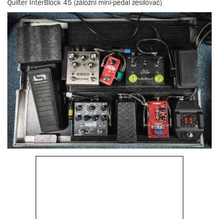
Quilter InterBlock 45 (záložní mini-pedal zesilovač)