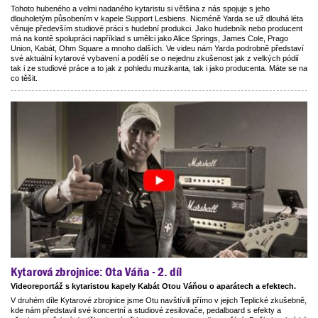
Tohoto hubeného a velmi nadaného kytaristu si většina z nás spojuje s jeho
dlouholetým působením v kapele Support Lesbiens. Nicméně Yarda se už dlouhá léta
věnuje především studiové práci s hudební produkci. Jako hudebník nebo producent
má na kontě spolupráci například s umělci jako Alice Springs, James Cole, Prago
Union, Kabát, Ohm Square a mnoho dalších. Ve videu nám Yarda podrobně představí
své aktuální kytarové vybavení a podělí se o nejednu zkušenost jak z velkých pódií
tak i ze studiové práce a to jak z pohledu muzikanta, tak i jako producenta. Máte se na
co těšit.
Kytarová zbrojnice: Ota Váňa - 2. díl
Videoreportáž s kytaristou kapely Kabát Otou Váňou o aparátech a efektech.
V druhém díle Kytarové zbrojnice jsme Otu navštívili přímo v jejich Teplické zkušebně,
kde nám představil své koncertní a studiové zesilovače, pedalboard s efekty a