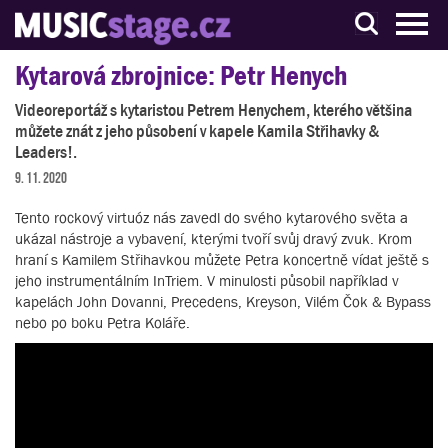
S muzikanty pro muzikanty
Kytarová zbrojnice: Petr Henych
Videoreportáž s kytaristou Petrem Henychem, kterého většina
můžete znát z jeho působení v kapele Kamila Střihavky &
Leaders!.
9. 11. 2020
Tento rockový virtuóz nás zavedl do svého kytarového světa a
ukázal nástroje a vybavení, kterými tvoří svůj dravý zvuk. Krom
hraní s Kamilem Střihavkou můžete Petra koncertně vídat ještě s
jeho instrumentálním InTriem. V minulosti působil například v
kapelách John Dovanni, Precedens, Kreyson, Vilém Čok & Bypass
nebo po boku Petra Koláře.