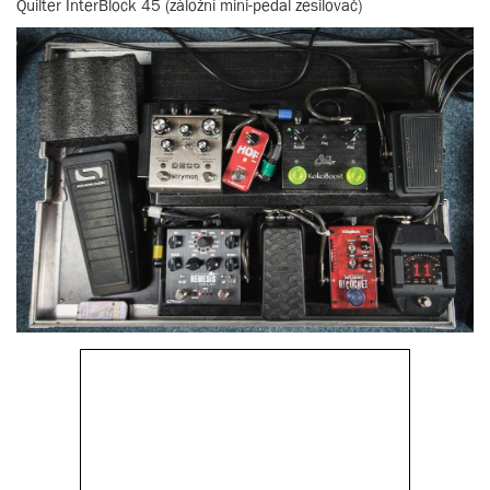
Quilter InterBlock 45 (záložní mini-pedal zesilovač)