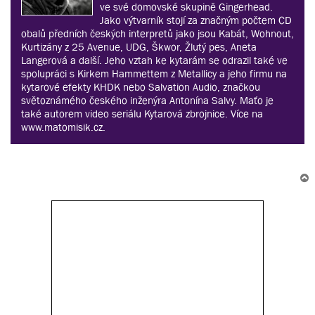
ve své domovské skupině Gingerhead.
Jako výtvarník stojí za značným počtem CD
obalů předních českých interpretů jako jsou Kabát, Wohnout,
Kurtizány z 25 Avenue, UDG, Škwor, Žlutý pes, Aneta
Langerová a další. Jeho vztah ke kytarám se odrazil také ve
spolupráci s Kirkem Hammettem z Metallicy a jeho firmu na
kytarové efekty KHDK nebo Salvation Audio, značkou
světoznámého českého inženýra Antonína Salvy. Maťo je
také autorem video seriálu Kytarová zbrojnice. Více na
www.matomisik.cz.
r