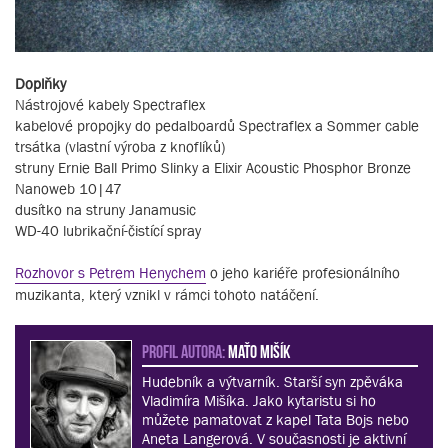
Doplňky
Nástrojové kabely Spectraflex
kabelové propojky do pedalboardů Spectraflex a Sommer cable
trsátka (vlastní výroba z knoflíků)
struny Ernie Ball Primo Slinky a Elixir Acoustic Phosphor Bronze
Nanoweb 10|47
dusítko na struny Janamusic
WD-40 lubrikační-čistící spray
Rozhovor s Petrem Henychem
o jeho kariéře profesionálního
muzikanta, který vznikl v rámci tohoto natáčení.
PROFIL AUTORA:
Maťo Mišík
Hudebník a výtvarník. Starší syn zpěváka
Vladimíra Mišíka. Jako kytaristu si ho
můžete pamatovat z kapel Tata Bojs nebo
Aneta Langerová. V současnosti je aktivní