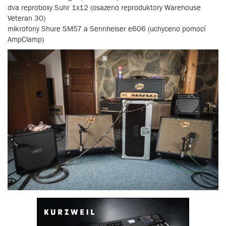
dva reproboxy Suhr 1x12 (osazeno reproduktory Warehouse
Veteran 30)
mikrofony Shure SM57 a Sennheiser e606 (uchyceno pomocí
AmpClamp)