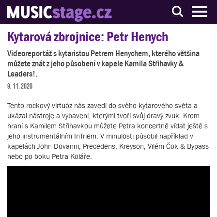
S muzikanty pro muzikanty
Kytarová zbrojnice: Petr Henych
Videoreportáž s kytaristou Petrem Henychem, kterého většina
můžete znát z jeho působení v kapele Kamila Střihavky &
Leaders!.
9. 11. 2020
Tento rockový virtuóz nás zavedl do svého kytarového světa a
ukázal nástroje a vybavení, kterými tvoří svůj dravý zvuk. Krom
hraní s Kamilem Střihavkou můžete Petra koncertně vídat ještě s
jeho instrumentálním InTriem. V minulosti působil například v
kapelách John Dovanni, Precedens, Kreyson, Vilém Čok & Bypass
nebo po boku Petra Koláře.