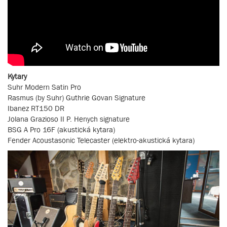
Kytary
Suhr Modern Satin Pro
Rasmus (by Suhr) Guthrie Govan Signature
Ibanez RT150 DR
Jolana Grazioso II P. Henych signature
BSG A Pro 16F (akustická kytara)
Fender Acoustasonic Telecaster (elektro-akustická kytara)