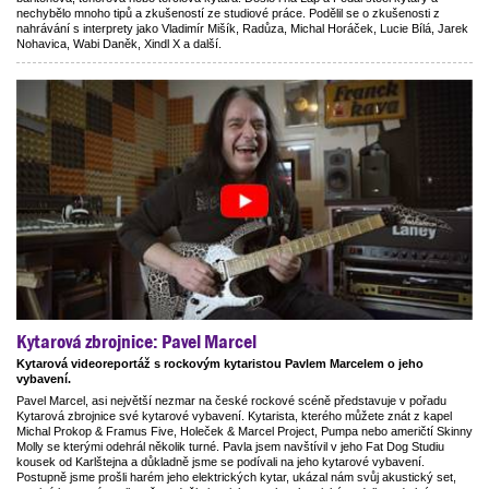
nechybělo mnoho tipů a zkušeností ze studiové práce. Podělil se o zkušenosti z
nahrávání s interprety jako Vladimír Mišík, Radůza, Michal Horáček, Lucie Bílá, Jarek
Nohavica, Wabi Daněk, Xindl X a další.
Kytarová zbrojnice: Pavel Marcel
Kytarová videoreportáž s rockovým kytaristou Pavlem Marcelem o jeho
vybavení.
Pavel Marcel, asi největší nezmar na české rockové scéně představuje v pořadu
Kytarová zbrojnice své kytarové vybavení. Kytarista, kterého můžete znát z kapel
Michal Prokop & Framus Five, Holeček & Marcel Project, Pumpa nebo američtí Skinny
Molly se kterými odehrál několik turné. Pavla jsem navštívil v jeho Fat Dog Studiu
kousek od Karlštejna a důkladně jsme se podívali na jeho kytarové vybavení.
Postupně jsme prošli harém jeho elektrických kytar, ukázal nám svůj akustický set,