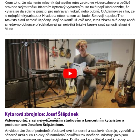
Krom toho, že nás tento milovník špinavého retro zvuku ve videorozhovoru pečlivě
provede svým trošku bizarním kytarový vybavením, se také například dozvíte, že
kytara se dá zdárně použít i pro nahrávání vokálů nebo bubnů. O Adamovi se říká, že
je nejlepším kytaristou z Hradce a něco na tom asi bude. Se svojí kapelou The
Atavists slaví nemalé úspěchy. Mají na kontě už dvě alba, letos získali dvě ceny Anděl
a nedávno dokonce předskakovali asi největší britské kapele současnosti, skupině
Muse.
Kytarová zbrojnice: Josef Štěpánek
Videoreportáž s asi nejvytíženějším studiovým a koncertním kytaristou a
producentem Josefem Štěpánekem.
Ve videu nám Josef podrobně představil své koncertní a studiové nástroje, vysvětlil a
názorně ukázal co za divy při nahrávání dokážou tak nevšední nástroje jako jsou
baritonová, tenorová nebo terciová kytara. Došlo i na Lap a Pedal steel kytary a