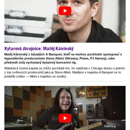
Kytarová zbrojnice: Matěj Káninský
Matěj Káninský z bývalých A Banquet, kteří se mohou pochlubit spoluprací s
legendárním producentem Steve Albini (Nirvana, Pixies, PJ Harvey), nám
předvedl svůj vychytaný kytarový koncertní rig.
Málokterá česká kapela se může pochlubit tím, že natáčela v Chicagu desku s jedním
z top světových producentů jako je Steve Albini. Matějovi s kapelou A Banquet se to
podařilo (video — Albini s kapelou ve studiu).