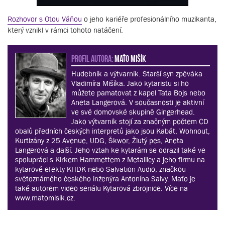
Rozhovor s Otou Váňou
o jeho kariéře profesionálního muzikanta,
který vznikl v rámci tohoto natáčení.
PROFIL AUTORA:
Maťo Mišík
Hudebník a výtvarník. Starší syn zpěváka
Vladimíra Mišíka. Jako kytaristu si ho
můžete pamatovat z kapel Tata Bojs nebo
Aneta Langerová. V současnosti je aktivní
ve své domovské skupině Gingerhead.
Jako výtvarník stojí za značným počtem CD
obalů předních českých interpretů jako jsou Kabát, Wohnout,
Kurtizány z 25 Avenue, UDG, Škwor, Žlutý pes, Aneta
Langerová a další. Jeho vztah ke kytarám se odrazil také ve
spolupráci s Kirkem Hammettem z Metallicy a jeho firmu na
kytarové efekty KHDK nebo Salvation Audio, značkou
světoznámého českého inženýra Antonína Salvy. Maťo je
také autorem video seriálu Kytarová zbrojnice. Více na
www.matomisik.cz.