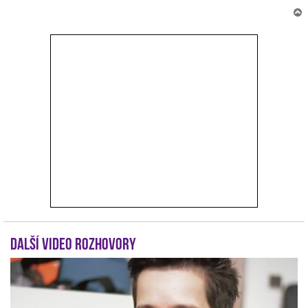
r
Další video rozhovory