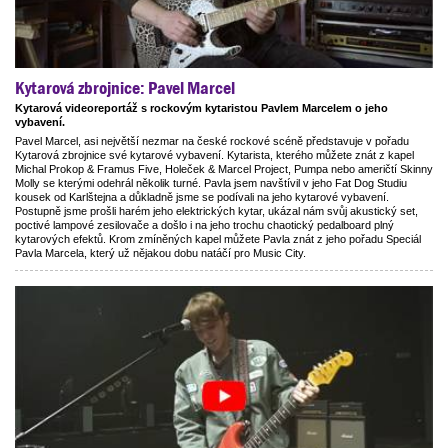
Kytarová zbrojnice: Pavel Marcel
Kytarová videoreportáž s rockovým kytaristou Pavlem Marcelem o jeho
vybavení.
Pavel Marcel, asi největší nezmar na české rockové scéně představuje v pořadu
Kytarová zbrojnice své kytarové vybavení. Kytarista, kterého můžete znát z kapel
Michal Prokop & Framus Five, Holeček & Marcel Project, Pumpa nebo američtí Skinny
Molly se kterými odehrál několik turné. Pavla jsem navštívil v jeho Fat Dog Studiu
kousek od Karlštejna a důkladně jsme se podívali na jeho kytarové vybavení.
Postupně jsme prošli harém jeho elektrických kytar, ukázal nám svůj akustický set,
poctivé lampové zesilovače a došlo i na jeho trochu chaotický pedalboard plný
kytarových efektů. Krom zmíněných kapel můžete Pavla znát z jeho pořadu Speciál
Pavla Marcela, který už nějakou dobu natáčí pro Music City.