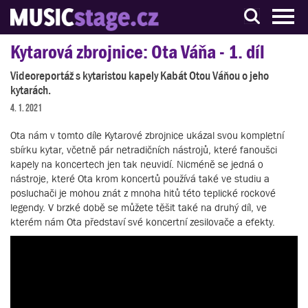
S muzikanty pro muzikanty
Kytarová zbrojnice: Ota Váňa - 1. díl
Videoreportáž s kytaristou kapely Kabát Otou Váňou o jeho
kytarách.
4. 1. 2021
Ota nám v tomto díle Kytarové zbrojnice ukázal svou kompletní
sbírku kytar, včetně pár netradičních nástrojů, které fanoušci
kapely na koncertech jen tak neuvidí. Nicméně se jedná o
nástroje, které Ota krom koncertů používá také ve studiu a
posluchači je mohou znát z mnoha hitů této teplické rockové
legendy. V brzké době se můžete těšit také na druhý díl, ve
kterém nám Ota představí své koncertní zesilovače a efekty.