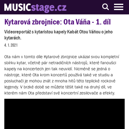
S muzikanty pro muzikanty
Kytarová zbrojnice: Ota Váňa - 1. díl
Videoreportáž s kytaristou kapely Kabát Otou Váňou o jeho
kytarách.
4. 1. 2021
Ota nám v tomto díle Kytarové zbrojnice ukázal svou kompletní
sbírku kytar, včetně pár netradičních nástrojů, které fanoušci
kapely na koncertech jen tak neuvidí. Nicméně se jedná o
nástroje, které Ota krom koncertů používá také ve studiu a
posluchači je mohou znát z mnoha hitů této teplické rockové
legendy. V brzké době se můžete těšit také na druhý díl, ve
kterém nám Ota představí své koncertní zesilovače a efekty.