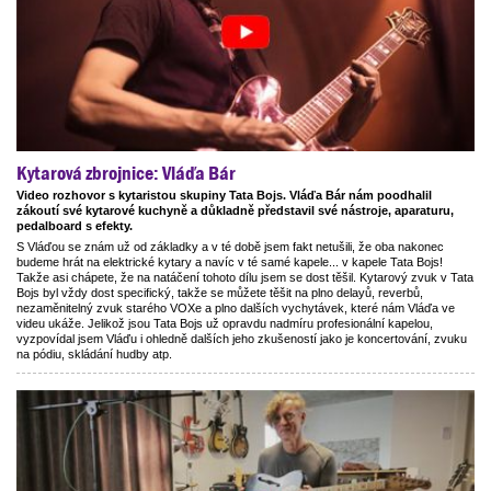
Kytarová zbrojnice: Vláďa Bár
Video rozhovor s kytaristou skupiny Tata Bojs. Vláďa Bár nám poodhalil
zákoutí své kytarové kuchyně a důkladně představil své nástroje, aparaturu,
pedalboard s efekty.
S Vláďou se znám už od základky a v té době jsem fakt netušili, že oba nakonec
budeme hrát na elektrické kytary a navíc v té samé kapele... v kapele Tata Bojs!
Takže asi chápete, že na natáčení tohoto dílu jsem se dost těšil. Kytarový zvuk v Tata
Bojs byl vždy dost specifický, takže se můžete těšit na plno delayů, reverbů,
nezaměnitelný zvuk starého VOXe a plno dalších vychytávek, které nám Vláďa ve
videu ukáže. Jelikož jsou Tata Bojs už opravdu nadmíru profesionální kapelou,
vyzpovídal jsem Vláďu i ohledně dalších jeho zkušeností jako je koncertování, zvuku
na pódiu, skládání hudby atp.