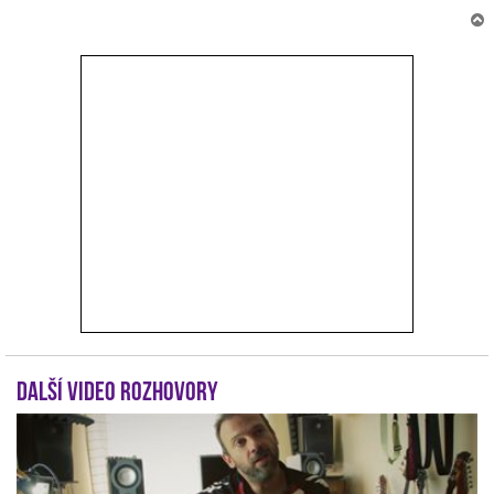
r
Další video rozhovory