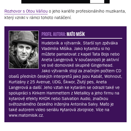
Rozhovor s Otou Váňou
o jeho kariéře profesionálního muzikanta,
který vznikl v rámci tohoto natáčení.
PROFIL AUTORA:
Maťo Mišík
Hudebník a výtvarník. Starší syn zpěváka
Vladimíra Mišíka. Jako kytaristu si ho
můžete pamatovat z kapel Tata Bojs nebo
Aneta Langerová. V současnosti je aktivní
ve své domovské skupině Gingerhead.
Jako výtvarník stojí za značným počtem CD
obalů předních českých interpretů jako jsou Kabát, Wohnout,
Kurtizány z 25 Avenue, UDG, Škwor, Žlutý pes, Aneta
Langerová a další. Jeho vztah ke kytarám se odrazil také ve
spolupráci s Kirkem Hammettem z Metallicy a jeho firmu na
kytarové efekty KHDK nebo Salvation Audio, značkou
světoznámého českého inženýra Antonína Salvy. Maťo je
také autorem video seriálu Kytarová zbrojnice. Více na
www.matomisik.cz.