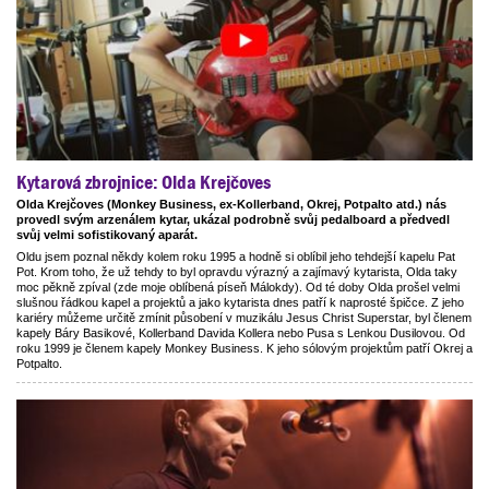
Kytarová zbrojnice: Olda Krejčoves
Olda Krejčoves (Monkey Business, ex-Kollerband, Okrej, Potpalto atd.) nás
provedl svým arzenálem kytar, ukázal podrobně svůj pedalboard a předvedl
svůj velmi sofistikovaný aparát.
Oldu jsem poznal někdy kolem roku 1995 a hodně si oblíbil jeho tehdejší kapelu Pat
Pot. Krom toho, že už tehdy to byl opravdu výrazný a zajímavý kytarista, Olda taky
moc pěkně zpíval (zde moje oblíbená píseň Málokdy). Od té doby Olda prošel velmi
slušnou řádkou kapel a projektů a jako kytarista dnes patří k naprosté špičce. Z jeho
kariéry můžeme určitě zmínit působení v muzikálu Jesus Christ Superstar, byl členem
kapely Báry Basikové, Kollerband Davida Kollera nebo Pusa s Lenkou Dusilovou. Od
roku 1999 je členem kapely Monkey Business. K jeho sólovým projektům patří Okrej a
Potpalto.