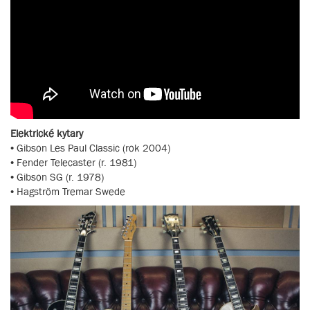
Elektrické kytary
• Gibson Les Paul Classic (rok 2004)
• Fender Telecaster (r. 1981)
• Gibson SG (r. 1978)
• Hagström Tremar Swede