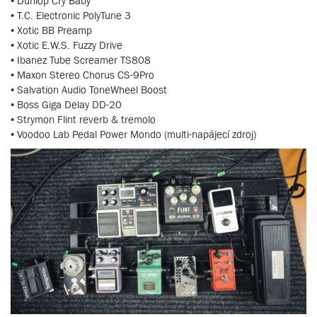
• Dunlop Cry Baby
• T.C. Electronic PolyTune 3
• Xotic BB Preamp
• Xotic E.W.S. Fuzzy Drive
• Ibanez Tube Screamer TS808
• Maxon Stereo Chorus CS-9Pro
• Salvation Audio ToneWheel Boost
• Boss Giga Delay DD-20
• Strymon Flint reverb & tremolo
• Voodoo Lab Pedal Power Mondo (multi-napájecí zdroj)