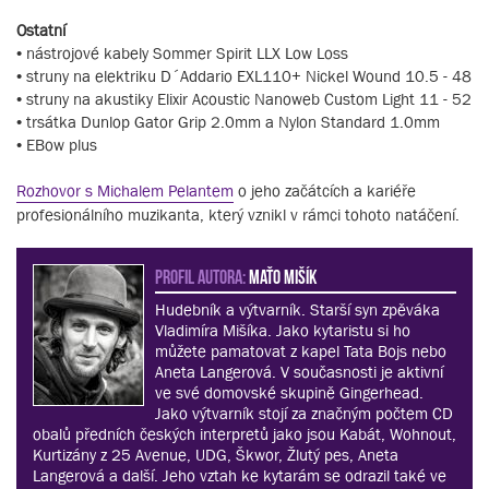
Ostatní
• nástrojové kabely Sommer Spirit LLX Low Loss
• struny na elektriku D´Addario EXL110+ Nickel Wound 10.5 - 48
• struny na akustiky Elixir Acoustic Nanoweb Custom Light 11 - 52
• trsátka Dunlop Gator Grip 2.0mm a Nylon Standard 1.0mm
• EBow plus
Rozhovor s Michalem Pelantem
o jeho začátcích a kariéře
profesionálního muzikanta, který vznikl v rámci tohoto natáčení.
PROFIL AUTORA:
Maťo Mišík
Hudebník a výtvarník. Starší syn zpěváka
Vladimíra Mišíka. Jako kytaristu si ho
můžete pamatovat z kapel Tata Bojs nebo
Aneta Langerová. V současnosti je aktivní
ve své domovské skupině Gingerhead.
Jako výtvarník stojí za značným počtem CD
obalů předních českých interpretů jako jsou Kabát, Wohnout,
Kurtizány z 25 Avenue, UDG, Škwor, Žlutý pes, Aneta
Langerová a další. Jeho vztah ke kytarám se odrazil také ve