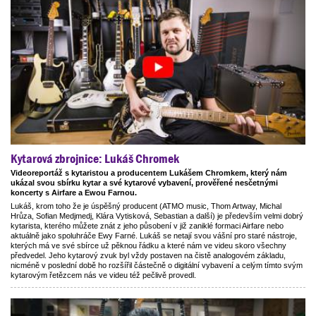
Kytarová zbrojnice: Lukáš Chromek
Videoreportáž s kytaristou a producentem Lukášem Chromkem, který nám
ukázal svou sbírku kytar a své kytarové vybavení, prověřené nesčetnými
koncerty s Airfare a Ewou Farnou.
Lukáš, krom toho že je úspěšný producent (ATMO music, Thom Artway, Michal
Hrůza, Sofian Medjmedj, Klára Vytisková, Sebastian a další) je především velmi dobrý
kytarista, kterého můžete znát z jeho působení v již zaniklé formaci Airfare nebo
aktuálně jako spoluhráče Ewy Farné. Lukáš se netají svou vášní pro staré nástroje,
kterých má ve své sbírce už pěknou řádku a které nám ve videu skoro všechny
předvedel. Jeho kytarový zvuk byl vždy postaven na čistě analogovém základu,
nicméně v poslední době ho rozšířil částečně o digitální vybavení a celým tímto svým
kytarovým řetězcem nás ve videu též pečlivě provedl.