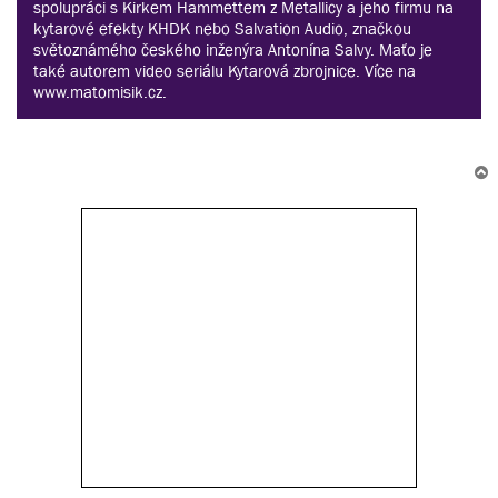
spolupráci s Kirkem Hammettem z Metallicy a jeho firmu na
kytarové efekty KHDK nebo Salvation Audio, značkou
světoznámého českého inženýra Antonína Salvy. Maťo je
také autorem video seriálu Kytarová zbrojnice. Více na
www.matomisik.cz.
r