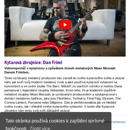
Kytarová zbrojnice: Dan Friml
Videoreportáž s kytaristou a zpěvákem thrash-metalových Mean Messiah
Danem Frimlem.
Tento uznávaný metalový producent nás zavedl do svého kytarového světa a ukázal
nám, jak tvoří svůj moderní metalový zvuk a jaké používá kytarové vybavení na
koncertech a ve svém studiu The Barn. Někteří ze starších ročníku si mohou Dana
pamatovat z legendární skupiny Sebastian. Krom toho, že je leaderem úspěšné
metalové skupiny Mean Messiah, je uznávaným producentem a spolupracoval s
domácí metalovou špičkou, jako jsou Fleshless, Tortharry, Final Flag, Elysium, The
Corona Lantern, Purnama nebo Diligence. Dan je perfekcionalista jak ve hledání
svého zvuku, tak i ohledně svého kytarového vybavení. V tomto díle Kytarové
zbrojnice nám tento svůj svět důkladně ukázal.
Tato stránka používá cookies k zajištění správné
...všechny video rozhovory
funkčnosti.
Zjistit více