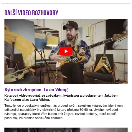
Další video rozhovory
Kytarová zbrojnice: Lazer Viking
Kytarová videoreportáž se zpěvákem, kytaristou a producentem Jakubem
Kaifoszem alias Lazer Viking.
Tento lehce provokativní umělec nás provedl svým spletitým kytarovým labyrintem
odkazující na počátky éry elektrické kytary přelomu 50-60 let. Uvidíte nevšední
nástroje, aparatury které Vám budou znít že jsou rozbité a efekty, které to celé
posouvají za hranice sonického zborcení.