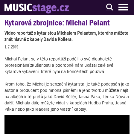
S muzikanty pro muzikanty
Kytarová zbrojnice: Michal Pelant
Video reportáž s kytaristou Michalem Pelantem, kterého můžete
znát hlavně z kapely Davida Kollera.
1. 7. 2019
Michal Pelant se v této reportáži podělil o své dlouholeté
profesionální zkušenosti a podrobně nám ukázal celé své
kytarové vybavení, které nyní na koncertech používá.
Krom toho, že Michal je senzační kytarista, je také podepsán jako
autor a producent pod mnoha písněmi a jeho tvorbu můžete najít
na albech interpretů jako David Koller, Jasná Páka, Lenka Nová a
další. Michala dále můžete vídat v kapelách Hudba Praha, Jasná
Páka nebo jako leadera jeho vlastní kapely.