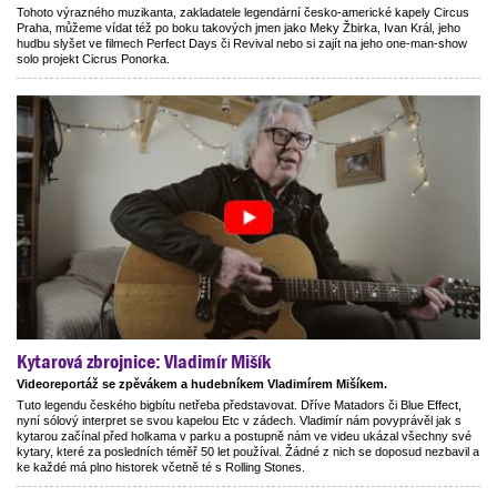
Tohoto výrazného muzikanta, zakladatele legendární česko-americké kapely Circus
Praha, můžeme vídat též po boku takových jmen jako Meky Žbirka, Ivan Král, jeho
hudbu slyšet ve filmech Perfect Days či Revival nebo si zajít na jeho one-man-show
solo projekt Cicrus Ponorka.
Kytarová zbrojnice: Vladimír Mišík
Videoreportáž se zpěvákem a hudebníkem Vladimírem Mišíkem.
Tuto legendu českého bigbítu netřeba představovat. Dříve Matadors či Blue Effect,
nyní sólový interpret se svou kapelou Etc v zádech. Vladimír nám povyprávěl jak s
kytarou začínal před holkama v parku a postupně nám ve videu ukázal všechny své
kytary, které za posledních téměř 50 let používal. Žádné z nich se doposud nezbavil a
ke každé má plno historek včetně té s Rolling Stones.