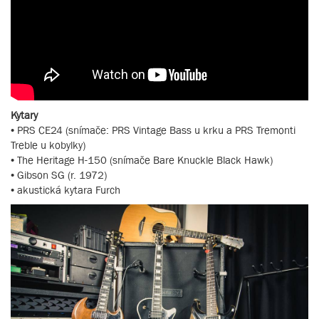
Kytary
• PRS CE24 (snímače: PRS Vintage Bass u krku a PRS Tremonti
Treble u kobylky)
• The Heritage H-150 (snímače Bare Knuckle Black Hawk)
• Gibson SG (r. 1972)
• akustická kytara Furch