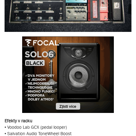
Efekty v racku
• Voodoo Lab GCX (pedal looper)
• Salvation Audio ToneWheel Boost