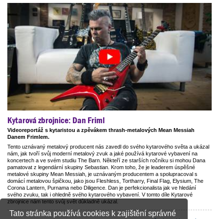
Kytarová zbrojnice: Dan Friml
Videoreportáž s kytaristou a zpěvákem thrash-metalových Mean Messiah
Danem Frimlem.
Tento uznávaný metalový producent nás zavedl do svého kytarového světa a ukázal
nám, jak tvoří svůj moderní metalový zvuk a jaké používá kytarové vybavení na
koncertech a ve svém studiu The Barn. Někteří ze starších ročníku si mohou Dana
pamatovat z legendární skupiny Sebastian. Krom toho, že je leaderem úspěšné
metalové skupiny Mean Messiah, je uznávaným producentem a spolupracoval s
domácí metalovou špičkou, jako jsou Fleshless, Tortharry, Final Flag, Elysium, The
Corona Lantern, Purnama nebo Diligence. Dan je perfekcionalista jak ve hledání
svého zvuku, tak i ohledně svého kytarového vybavení. V tomto díle Kytarové
zbrojnice nám tento svůj svět důkladně ukázal.
Tato stránka používá cookies k zajištění správné