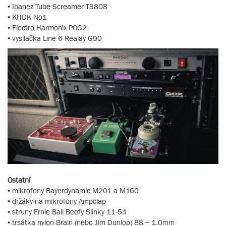
• Ibanez Tube Screamer TS808
• KHDK No1
• Electro-Harmonix POG2
• vysílačka Line 6 Realay G90
Ostatní
• mikrofony Bayerdynamic M201 a M160
• držáky na mikrofony Ampclap
• struny Ernie Ball Beefy Slinky 11-54
• trsátka nylon Brain (nebo Jim Dunlop) 88 – 1.0mm