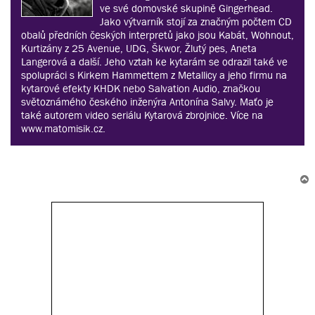
ve své domovské skupině Gingerhead.
Jako výtvarník stojí za značným počtem CD
obalů předních českých interpretů jako jsou Kabát, Wohnout,
Kurtizány z 25 Avenue, UDG, Škwor, Žlutý pes, Aneta
Langerová a další. Jeho vztah ke kytarám se odrazil také ve
spolupráci s Kirkem Hammettem z Metallicy a jeho firmu na
kytarové efekty KHDK nebo Salvation Audio, značkou
světoznámého českého inženýra Antonína Salvy. Maťo je
také autorem video seriálu Kytarová zbrojnice. Více na
www.matomisik.cz.
r