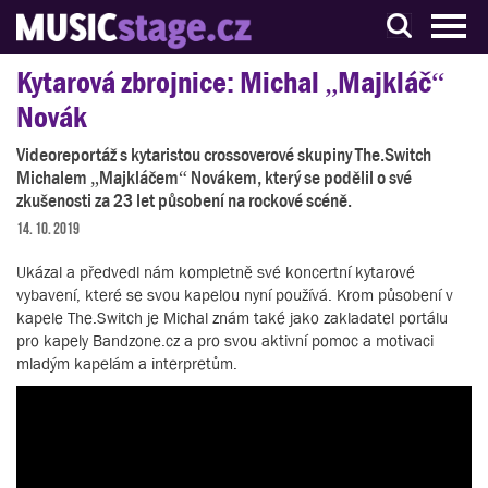
S muzikanty pro muzikanty
Kytarová zbrojnice: Michal „Majkláč“
Novák
Videoreportáž s kytaristou crossoverové skupiny The.Switch
Michalem „Majkláčem“ Novákem, který se podělil o své
zkušenosti za 23 let působení na rockové scéně.
14. 10. 2019
Ukázal a předvedl nám kompletně své koncertní kytarové
vybavení, které se svou kapelou nyní používá. Krom působení v
kapele The.Switch je Michal znám také jako zakladatel portálu
pro kapely Bandzone.cz a pro svou aktivní pomoc a motivaci
mladým kapelám a interpretům.