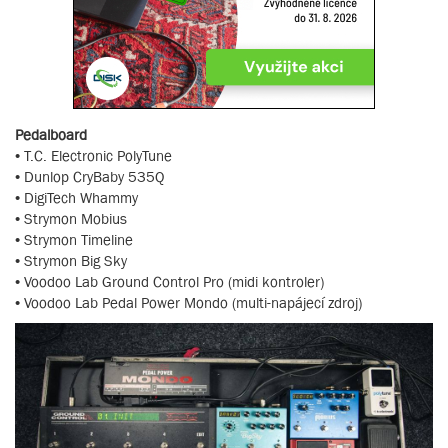
Pedalboard
• T.C. Electronic PolyTune
• Dunlop CryBaby 535Q
• DigiTech Whammy
• Strymon Mobius
• Strymon Timeline
• Strymon Big Sky
• Voodoo Lab Ground Control Pro (midi kontroler)
• Voodoo Lab Pedal Power Mondo (multi-napájecí zdroj)