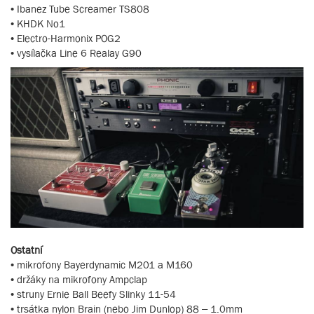
• Ibanez Tube Screamer TS808
• KHDK No1
• Electro-Harmonix POG2
• vysílačka Line 6 Realay G90
Ostatní
• mikrofony Bayerdynamic M201 a M160
• držáky na mikrofony Ampclap
• struny Ernie Ball Beefy Slinky 11-54
• trsátka nylon Brain (nebo Jim Dunlop) 88 – 1.0mm