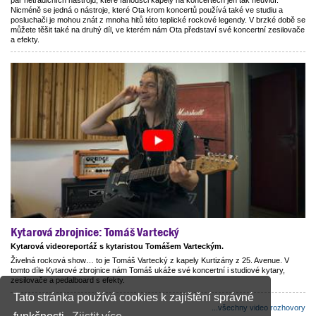
pár netradičních nástrojů, které fanoušci kapely na koncertech jen tak neuvidí.
Nicméně se jedná o nástroje, které Ota krom koncertů používá také ve studiu a
posluchači je mohou znát z mnoha hitů této teplické rockové legendy. V brzké době se
můžete těšit také na druhý díl, ve kterém nám Ota představí své koncertní zesilovače
a efekty.
Kytarová zbrojnice: Tomáš Vartecký
Kytarová videoreportáž s kytaristou Tomášem Varteckým.
Živelná rocková show… to je Tomáš Vartecký z kapely Kurtizány z 25. Avenue. V
tomto díle Kytarové zbrojnice nám Tomáš ukáže své koncertní i studiové kytary,
zesilovače a pedalboard s efekty.
Tato stránka používá cookies k zajištění správné
...všechny video rozhovory