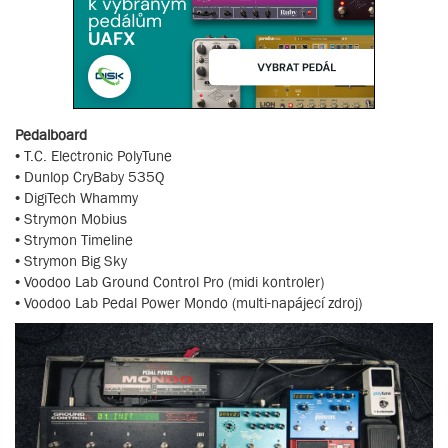
Pedalboard
• T.C. Electronic PolyTune
• Dunlop CryBaby 535Q
• DigiTech Whammy
• Strymon Mobius
• Strymon Timeline
• Strymon Big Sky
• Voodoo Lab Ground Control Pro (midi kontroler)
• Voodoo Lab Pedal Power Mondo (multi-napájecí zdroj)