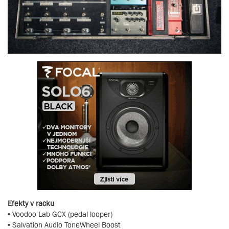
Efekty v racku
• Voodoo Lab GCX (pedal looper)
• Salvation Audio ToneWheel Boost