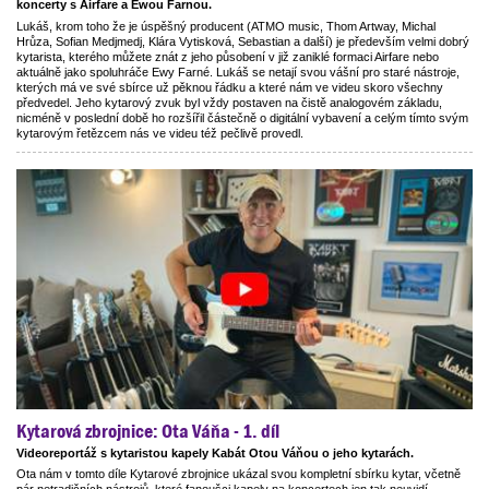
koncerty s Airfare a Ewou Farnou.
Lukáš, krom toho že je úspěšný producent (ATMO music, Thom Artway, Michal
Hrůza, Sofian Medjmedj, Klára Vytisková, Sebastian a další) je především velmi dobrý
kytarista, kterého můžete znát z jeho působení v již zaniklé formaci Airfare nebo
aktuálně jako spoluhráče Ewy Farné. Lukáš se netají svou vášní pro staré nástroje,
kterých má ve své sbírce už pěknou řádku a které nám ve videu skoro všechny
předvedel. Jeho kytarový zvuk byl vždy postaven na čistě analogovém základu,
nicméně v poslední době ho rozšířil částečně o digitální vybavení a celým tímto svým
kytarovým řetězcem nás ve videu též pečlivě provedl.
Kytarová zbrojnice: Ota Váňa - 1. díl
Videoreportáž s kytaristou kapely Kabát Otou Váňou o jeho kytarách.
Ota nám v tomto díle Kytarové zbrojnice ukázal svou kompletní sbírku kytar, včetně