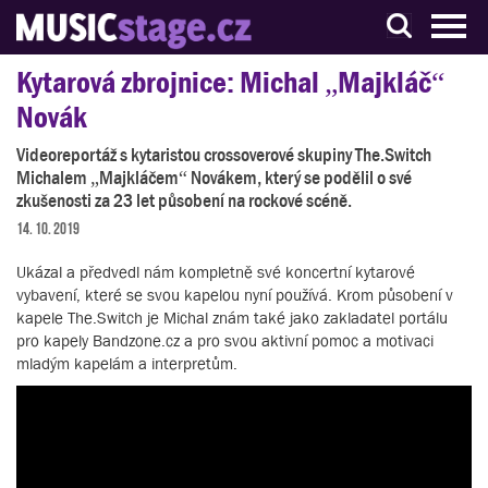
S muzikanty pro muzikanty
Kytarová zbrojnice: Michal „Majkláč“
Novák
Videoreportáž s kytaristou crossoverové skupiny The.Switch
Michalem „Majkláčem“ Novákem, který se podělil o své
zkušenosti za 23 let působení na rockové scéně.
14. 10. 2019
Ukázal a předvedl nám kompletně své koncertní kytarové
vybavení, které se svou kapelou nyní používá. Krom působení v
kapele The.Switch je Michal znám také jako zakladatel portálu
pro kapely Bandzone.cz a pro svou aktivní pomoc a motivaci
mladým kapelám a interpretům.