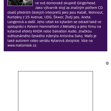
ve své domovské skupině Gingerhead.
Jako výtvarník stojí za značným počtem CD
obalů předních českých interpretů jako jsou Kabát, Wohnout,
Kurtizány z 25 Avenue, UDG, Škwor, Žlutý pes, Aneta
Langerová a další. Jeho vztah ke kytarám se odrazil také ve
spolupráci s Kirkem Hammettem z Metallicy a jeho firmu na
kytarové efekty KHDK nebo Salvation Audio, značkou
světoznámého českého inženýra Antonína Salvy. Maťo je
také autorem video seriálu Kytarová zbrojnice. Více na
www.matomisik.cz.
r