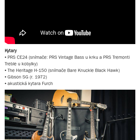
Kytary
• PRS CE24 (snímače: PRS Vintage Bass u krku a PRS Tremonti
Treble u kobylky)
• The Heritage H-150 (snímače Bare Knuckle Black Hawk)
• Gibson SG (r. 1972)
• akustická kytara Furch