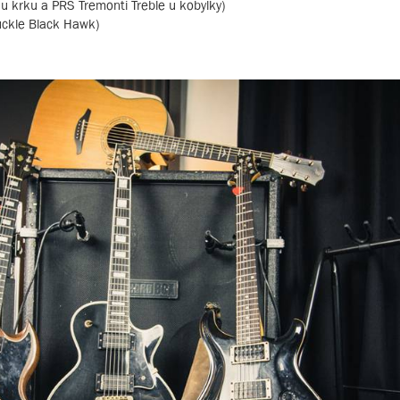
u krku a PRS Tremonti Treble u kobylky)
uckle Black Hawk)