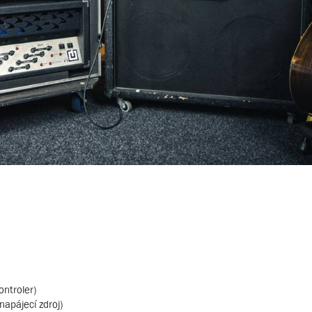
ontroler)
apájecí zdroj)