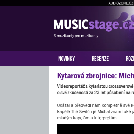
AUDIOZONE.CZ
S muzikanty pro muzikanty
NOVINKY
RECENZE
ROZ
Kytarová zbrojnice: Mic
Videoreportáž s kytaristou crossovero
o své zkušenosti za 23 let působení na 
Ukázal a předvedl nám kompletně své ko
kapele The.Switch je Michal znám také j
mladým kapelám a interpretům.