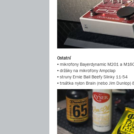
Ostatní
• mikrofony Bayerdynamic M201 a M16
• držáky na mikrofony Ampclap
• struny Ernie Ball Beefy Slinky 11-54
• trsátka nylon Brain (nebo Jim Dunlop