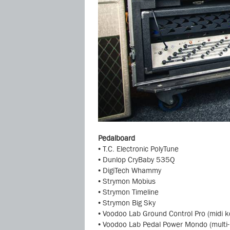
Pedalboard
• T.C. Electronic PolyTune
• Dunlop CryBaby 535Q
• DigiTech Whammy
• Strymon Mobius
• Strymon Timeline
• Strymon Big Sky
• Voodoo Lab Ground Control Pro (midi k
• Voodoo Lab Pedal Power Mondo (multi-n