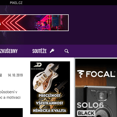
PIXEL.CZ
ZKUŠEBNY
SOUTĚŽE
il
14. 10. 2019
působení v
c a motivaci