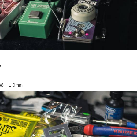
0
) 88 – 1.0mm