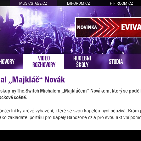
MUSICSTAGE.CZ
DJFORUM.CZ
HIFIROOM.CZ
VIDEO
HUDEBNÍ
HOVORY
STUDIA
ROZHOVORY
ŠKOLY
hal „Majkláč“ Novák
vé skupiny The.Switch Michalem „Majkláčem“ Novákem, který se poděl
rockové scéně.
ncertní kytarové vybavení, které se svou kapelou nyní používá. Krom 
ako zakladatel portálu pro kapely Bandzone.cz a pro svou aktivní pomo