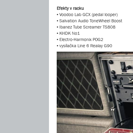
Efekty v racku
• Voodoo Lab GCX (pedal looper)
• Salvation Audio ToneWheel Boost
• Ibanez Tube Screamer TS808
• KHDK No1
• Electro-Harmonix POG2
• vysílačka Line 6 Realay G90