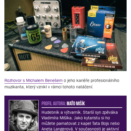
Rozhovor s Michalem Benešem
o jeho kariéře profesionálního
muzikanta, který vznikl v rámci tohoto natáčení.
PROFIL AUTORA:
Maťo Mišík
Hudebník a výtvarník. Starší syn zpěváka
Vladimíra Mišíka. Jako kytaristu si ho
můžete pamatovat z kapel Tata Bojs nebo
Aneta Langerová. V současnosti je aktivní