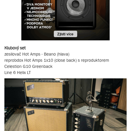
Klubový set
zesilovač Hot Amps - Beano (hlava)
reprobdox Hot Amps 1x10 (close back) s reproduktorem
Celestion G10 Greenback
Line 6 Helix LT