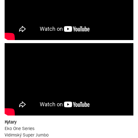
Kytary
Eko One Series
Vidimský Super Jumbo