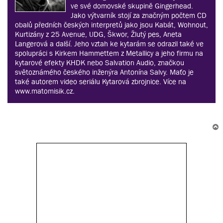
ve své domovské skupině Gingerhead.
Jako výtvarník stojí za značným počtem CD
obalů předních českých interpretů jako jsou Kabát, Wohnout,
Kurtizány z 25 Avenue, UDG, Škwor, Žlutý pes, Aneta
Langerová a další. Jeho vztah ke kytarám se odrazil také ve
spolupráci s Kirkem Hammettem z Metallicy a jeho firmu na
kytarové efekty KHDK nebo Salvation Audio, značkou
světoznámého českého inženýra Antonína Salvy. Maťo je
také autorem video seriálu Kytarová zbrojnice. Více na
www.matomisik.cz.
r