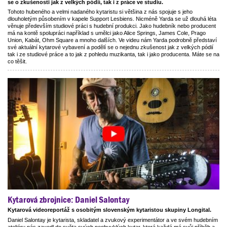
se o zkušenosti jak z velkých pódií, tak i z práce ve studiu.
Tohoto hubeného a velmi nadaného kytaristu si většina z nás spojuje s jeho
dlouholetým působením v kapele Support Lesbiens. Nicméně Yarda se už dlouhá léta
věnuje především studiové práci s hudební produkci. Jako hudebník nebo producent
má na kontě spolupráci například s umělci jako Alice Springs, James Cole, Prago
Union, Kabát, Ohm Square a mnoho dalších. Ve videu nám Yarda podrobně představí
své aktuální kytarové vybavení a podělí se o nejednu zkušenost jak z velkých pódií
tak i ze studiové práce a to jak z pohledu muzikanta, tak i jako producenta. Máte se na
co těšit.
Kytarová zbrojnice: Daniel Salontay
Kytarová videoreportáž s osobitým slovenským kytaristou skupiny Longital.
Daniel Salontay je kytarista, skladatel a zvukový experimentátor a ve svém hudebním
ateliéru nás zavedl do světa svých neobvyklých kytar, která každá má svůj příběh a