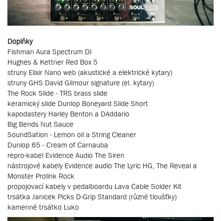
Doplňky
Fishman Aura Spectrum DI
Hughes & Kettner Red Box 5
struny Elixir Nano web (akustické a elektrické kytary)
struny GHS David Gilmour signature (el. kytary)
The Rock Slide - TRS brass slide
keramický slide Dunlop Boneyard Slide Short
kapodastery Harley Benton a DAddario
Big Bends Nut Sauce
SoundSation - Lemon oil a String Cleaner
Dunlop 65 - Cream of Carnauba
repro-kabel Evidence Audio The Siren
nástrojové kabely Evidence audio The Lyric HG, The Reveal a
Monster Prolink Rock
propojovací kabely v pedalboardu Lava Cable Solder Kit
trsátka Janicek Picks D-Grip Standard (různé tloušťky)
kamenné trsátko Luko