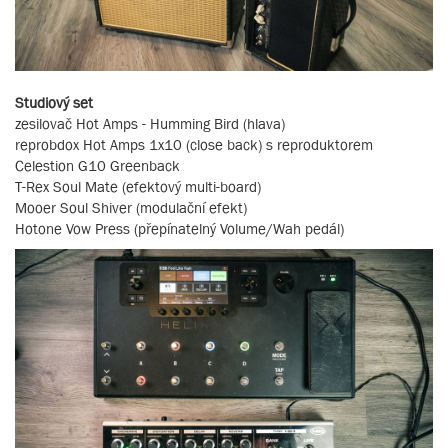
Studiový set
zesilovač Hot Amps - Humming Bird (hlava)
reprobdox Hot Amps 1x10 (close back) s reproduktorem
Celestion G10 Greenback
T-Rex Soul Mate (efektový multi-board)
Mooer Soul Shiver (modulační efekt)
Hotone Vow Press (přepínatelný Volume/Wah pedál)