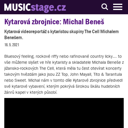
S muzikanty pro muzikanty
Kytarová zbrojnice: Michal Beneš
Kytarová videoreportáž s kytaristou skupiny The Cell Michalem
Benešem.
16. 5. 2021
Bluesový feeling, rockové riffy nebo rafinované country licky… to
vše můžeme slyšet ve hře kytaristy a skladatele Michala Beneše z
jižansko-rockových The Cell, která měla tu čest otevírat koncerty
takovým hvězdám jako jsou ZZ Top, John Mayall, Tito & Tarantula
nebo Sweet. Michal nám v tomto díle Kytarové zbrojnice předvedl
své kytarové vybavení, kterým pokrývá širokou škálu hudebních
žánrů kapel v kterých působí.