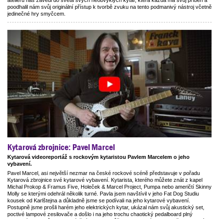
poodhalil nám svůj originální přístup k tvorbě zvuku na tento podmanivý nástroj včetně
jedinečné hry smyčcem.
Kytarová zbrojnice: Pavel Marcel
Kytarová videoreportáž s rockovým kytaristou Pavlem Marcelem o jeho
vybavení.
Pavel Marcel, asi největší nezmar na české rockové scéně představuje v pořadu
Kytarová zbrojnice své kytarové vybavení. Kytarista, kterého můžete znát z kapel
Michal Prokop & Framus Five, Holeček & Marcel Project, Pumpa nebo američtí Skinny
Molly se kterými odehrál několik turné. Pavla jsem navštívil v jeho Fat Dog Studiu
kousek od Karlštejna a důkladně jsme se podívali na jeho kytarové vybavení.
Postupně jsme prošli harém jeho elektrických kytar, ukázal nám svůj akustický set,
poctivé lampové zesilovače a došlo i na jeho trochu chaotický pedalboard plný