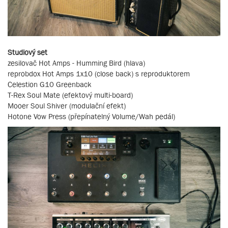
Studiový set
zesilovač Hot Amps - Humming Bird (hlava)
reprobdox Hot Amps 1x10 (close back) s reproduktorem
Celestion G10 Greenback
T-Rex Soul Mate (efektový multi-board)
Mooer Soul Shiver (modulační efekt)
Hotone Vow Press (přepínatelný Volume/Wah pedál)