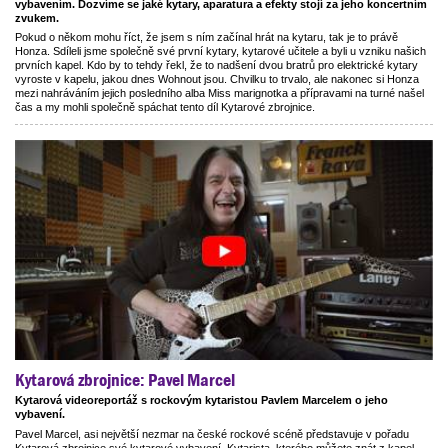
vybavením. Dozvíme se jaké kytary, aparatura a efekty stojí za jeho koncertním
zvukem.
Pokud o někom mohu říct, že jsem s ním začínal hrát na kytaru, tak je to právě
Honza. Sdíleli jsme společně své první kytary, kytarové učitele a byli u vzniku našich
prvních kapel. Kdo by to tehdy řekl, že to nadšení dvou bratrů pro elektrické kytary
vyroste v kapelu, jakou dnes Wohnout jsou. Chvilku to trvalo, ale nakonec si Honza
mezi nahráváním jejich posledního alba Miss marignotka a přípravami na turné našel
čas a my mohli společně spáchat tento díl Kytarové zbrojnice.
Kytarová zbrojnice: Pavel Marcel
Kytarová videoreportáž s rockovým kytaristou Pavlem Marcelem o jeho
vybavení.
Pavel Marcel, asi největší nezmar na české rockové scéně představuje v pořadu
Kytarová zbrojnice své kytarové vybavení. Kytarista, kterého můžete znát z kapel