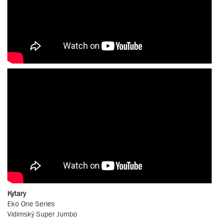
Kytary
Eko One Series
Vidimský Super Jumbo