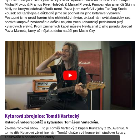
Michal Prokop & Framus Five, Holeček & Marcel Project, Pumpa nebo američtí Skinny
Molly se kterými odehrál několik turné. Pavla jsem navštívil v jeho Fat Dog Studiu
kousek od Karlštejna a důkladně jsme se podívali na jeho kytarové vybavení.
Postupně jsme prošli harém jeho elektrických kytar, ukázal nám svůj akustický set,
poctivé lampové zesilovače a došlo i na jeho trochu chaotický pedalboard plný
kytarových efektů. Krom zmíněných kapel můžete Pavla znát z jeho pořadu Speciál
Pavla Marcela, který už nějakou dobu natáčí pro Music City.
Kytarová zbrojnice: Tomáš Vartecký
Kytarová videoreportáž s kytaristou Tomášem Varteckým.
Živelná rocková show… to je Tomáš Vartecký z kapely Kurtizány z 25. Avenue. V
tomto díle Kytarové zbrojnice nám Tomáš ukáže své koncertní i studiové kytary,
zesilovače a pedalboard s efekty.