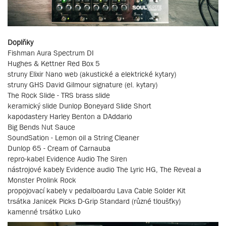
Doplňky
Fishman Aura Spectrum DI
Hughes & Kettner Red Box 5
struny Elixir Nano web (akustické a elektrické kytary)
struny GHS David Gilmour signature (el. kytary)
The Rock Slide - TRS brass slide
keramický slide Dunlop Boneyard Slide Short
kapodastery Harley Benton a DAddario
Big Bends Nut Sauce
SoundSation - Lemon oil a String Cleaner
Dunlop 65 - Cream of Carnauba
repro-kabel Evidence Audio The Siren
nástrojové kabely Evidence audio The Lyric HG, The Reveal a
Monster Prolink Rock
propojovací kabely v pedalboardu Lava Cable Solder Kit
trsátka Janicek Picks D-Grip Standard (různé tloušťky)
kamenné trsátko Luko