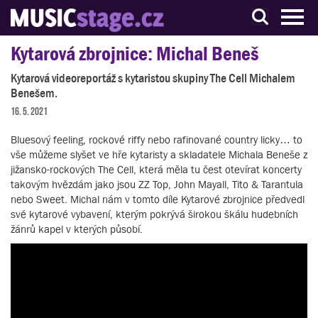
S muzikanty pro muzikanty
Kytarová zbrojnice: Michal Beneš
Kytarová videoreportáž s kytaristou skupiny The Cell Michalem
Benešem.
16. 5. 2021
Bluesový feeling, rockové riffy nebo rafinované country licky… to
vše můžeme slyšet ve hře kytaristy a skladatele Michala Beneše z
jižansko-rockových The Cell, která měla tu čest otevírat koncerty
takovým hvězdám jako jsou ZZ Top, John Mayall, Tito & Tarantula
nebo Sweet. Michal nám v tomto díle Kytarové zbrojnice předvedl
své kytarové vybavení, kterým pokrývá širokou škálu hudebních
žánrů kapel v kterých působí.