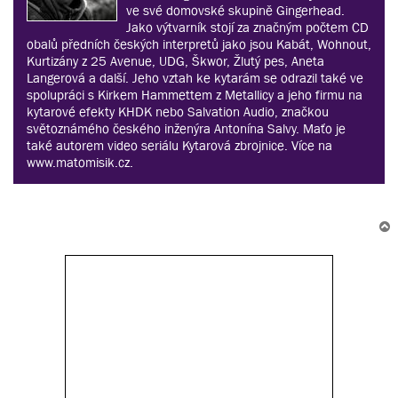
ve své domovské skupině Gingerhead.
Jako výtvarník stojí za značným počtem CD
obalů předních českých interpretů jako jsou Kabát, Wohnout,
Kurtizány z 25 Avenue, UDG, Škwor, Žlutý pes, Aneta
Langerová a další. Jeho vztah ke kytarám se odrazil také ve
spolupráci s Kirkem Hammettem z Metallicy a jeho firmu na
kytarové efekty KHDK nebo Salvation Audio, značkou
světoznámého českého inženýra Antonína Salvy. Maťo je
také autorem video seriálu Kytarová zbrojnice. Více na
www.matomisik.cz.
r