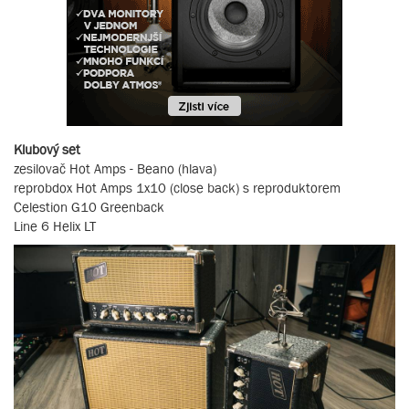
Klubový set
zesilovač Hot Amps - Beano (hlava)
reprobdox Hot Amps 1x10 (close back) s reproduktorem
Celestion G10 Greenback
Line 6 Helix LT