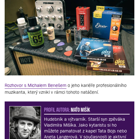
Rozhovor s Michalem Benešem
o jeho kariéře profesionálního
muzikanta, který vznikl v rámci tohoto natáčení.
PROFIL AUTORA:
Maťo Mišík
Hudebník a výtvarník. Starší syn zpěváka
Vladimíra Mišíka. Jako kytaristu si ho
můžete pamatovat z kapel Tata Bojs nebo
Aneta Langerová. V současnosti je aktivní