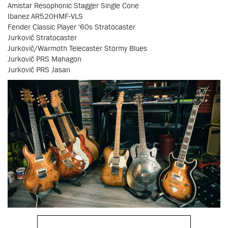
Amistar Resophonic Stagger Single Cone
Ibanez AR520HMF-VLS
Fender Classic Player '60s Stratocaster
Jurkovič Stratocaster
Jurkovič/Warmoth Telecaster Stormy Blues
Jurkovič PRS Mahagon
Jurkovič PRS Jasan