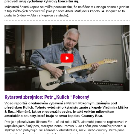
předvedl svůj vychytaný kytarový koncertní rig.
Málokterá česká kapela se může pochlubit tím, že natáčela v Chicagu desku s jedním
z top světových producentů jako je Steve Albini. Matějovi s kapelou A Banquet se to
podařilo (video — Albini s kapelou ve studiu).
Kytarová zbrojnice: Petr „Kulich“ Pokorný
Video reportáž o kytarovém vybavení s Petrem Pokorným, známým pod
přezdívkou Kulich. Tohoto výtečného kytaristu znáte z kapely Vladimíra Mišíka
& Etc... Nicméně, jak se v reportáži dozvíte, je také velkým milovníkem
amerického country, které hraje se svou kapelou Country Beat.
Petr je s přestávkami členem Etc... už od roku 1976, ale mohli jsme ho registrovat i v
kapelách jako Žlutý pes, Marsyas nebo Framus 5. Je znám jako nadmíru precizní a
stylový hráč pohybující se žánrově v oblasti blues, rocku nebo country. Petra jsme