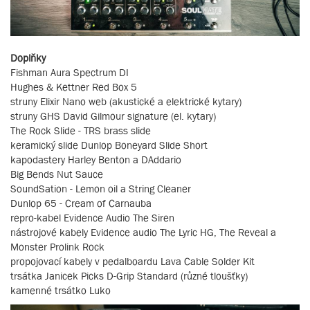
Doplňky
Fishman Aura Spectrum DI
Hughes & Kettner Red Box 5
struny Elixir Nano web (akustické a elektrické kytary)
struny GHS David Gilmour signature (el. kytary)
The Rock Slide - TRS brass slide
keramický slide Dunlop Boneyard Slide Short
kapodastery Harley Benton a DAddario
Big Bends Nut Sauce
SoundSation - Lemon oil a String Cleaner
Dunlop 65 - Cream of Carnauba
repro-kabel Evidence Audio The Siren
nástrojové kabely Evidence audio The Lyric HG, The Reveal a
Monster Prolink Rock
propojovací kabely v pedalboardu Lava Cable Solder Kit
trsátka Janicek Picks D-Grip Standard (různé tloušťky)
kamenné trsátko Luko