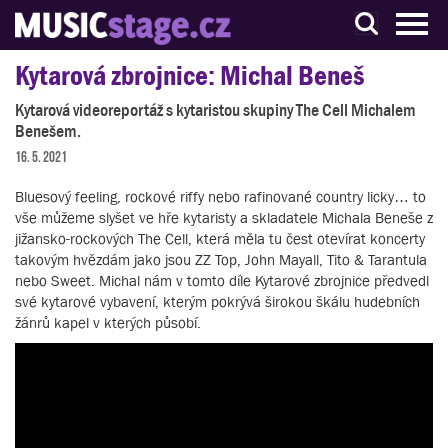
S muzikanty pro muzikanty
Kytarová zbrojnice: Michal Beneš
Kytarová videoreportáž s kytaristou skupiny The Cell Michalem
Benešem.
16. 5. 2021
Bluesový feeling, rockové riffy nebo rafinované country licky… to
vše můžeme slyšet ve hře kytaristy a skladatele Michala Beneše z
jižansko-rockových The Cell, která měla tu čest otevírat koncerty
takovým hvězdám jako jsou ZZ Top, John Mayall, Tito & Tarantula
nebo Sweet. Michal nám v tomto díle Kytarové zbrojnice předvedl
své kytarové vybavení, kterým pokrývá širokou škálu hudebních
žánrů kapel v kterých působí.