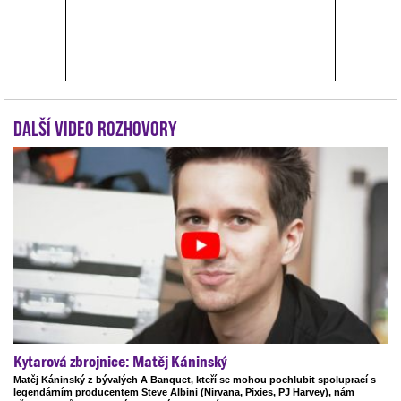
Další video rozhovory
Kytarová zbrojnice: Matěj Káninský
Matěj Káninský z bývalých A Banquet, kteří se mohou pochlubit spoluprací s
legendárním producentem Steve Albini (Nirvana, Pixies, PJ Harvey), nám