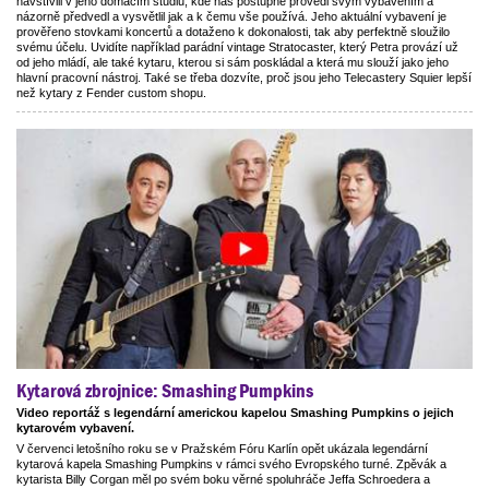
navštívili v jeho domácím studiu, kde nás postupně provedl svým vybavením a
názorně předvedl a vysvětlil jak a k čemu vše používá. Jeho aktuální vybavení je
prověřeno stovkami koncertů a dotaženo k dokonalosti, tak aby perfektně sloužilo
svému účelu. Uvidíte například parádní vintage Stratocaster, který Petra provází už
od jeho mládí, ale také kytaru, kterou si sám poskládal a která mu slouží jako jeho
hlavní pracovní nástroj. Také se třeba dozvíte, proč jsou jeho Telecastery Squier lepší
než kytary z Fender custom shopu.
Kytarová zbrojnice: Smashing Pumpkins
Video reportáž s legendární americkou kapelou Smashing Pumpkins o jejich
kytarovém vybavení.
V červenci letošního roku se v Pražském Fóru Karlín opět ukázala legendární
kytarová kapela Smashing Pumpkins v rámci svého Evropského turné. Zpěvák a
kytarista Billy Corgan měl po svém boku věrné spoluhráče Jeffa Schroedera a