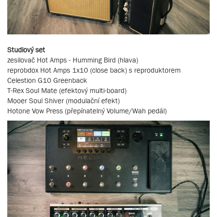
Studiový set
zesilovač Hot Amps - Humming Bird (hlava)
reprobdox Hot Amps 1x10 (close back) s reproduktorem
Celestion G10 Greenback
T-Rex Soul Mate (efektový multi-board)
Mooer Soul Shiver (modulační efekt)
Hotone Vow Press (přepínatelný Volume/Wah pedál)