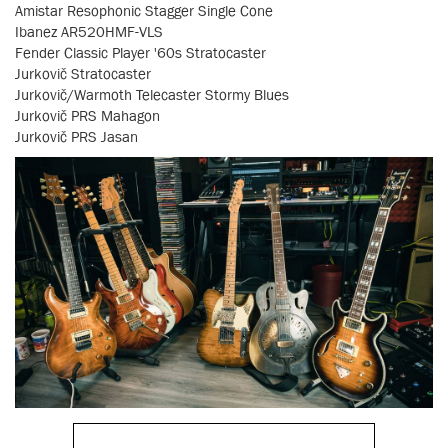
Amistar Resophonic Stagger Single Cone
Ibanez AR520HMF-VLS
Fender Classic Player '60s Stratocaster
Jurkovič Stratocaster
Jurkovič/Warmoth Telecaster Stormy Blues
Jurkovič PRS Mahagon
Jurkovič PRS Jasan