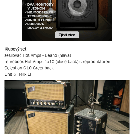
Klubový set
zesilovač Hot Amps - Beano (hlava)
reprobdox Hot Amps 1x10 (close back) s reproduktorem
Celestion G10 Greenback
Line 6 Helix LT