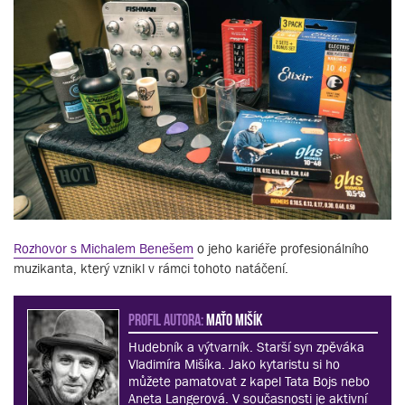
Rozhovor s Michalem Benešem
o jeho kariéře profesionálního
muzikanta, který vznikl v rámci tohoto natáčení.
PROFIL AUTORA:
Maťo Mišík
Hudebník a výtvarník. Starší syn zpěváka
Vladimíra Mišíka. Jako kytaristu si ho
můžete pamatovat z kapel Tata Bojs nebo
Aneta Langerová. V současnosti je aktivní