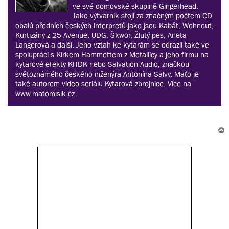
ve své domovské skupině Gingerhead.
Jako výtvarník stojí za značným počtem CD
obalů předních českých interpretů jako jsou Kabát, Wohnout,
Kurtizány z 25 Avenue, UDG, Škwor, Žlutý pes, Aneta
Langerová a další. Jeho vztah ke kytarám se odrazil také ve
spolupráci s Kirkem Hammettem z Metallicy a jeho firmu na
kytarové efekty KHDK nebo Salvation Audio, značkou
světoznámého českého inženýra Antonína Salvy. Maťo je
také autorem video seriálu Kytarová zbrojnice. Více na
www.matomisik.cz.
r