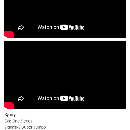
Kytary
Eko One Series
Vidimský Super Jumbo