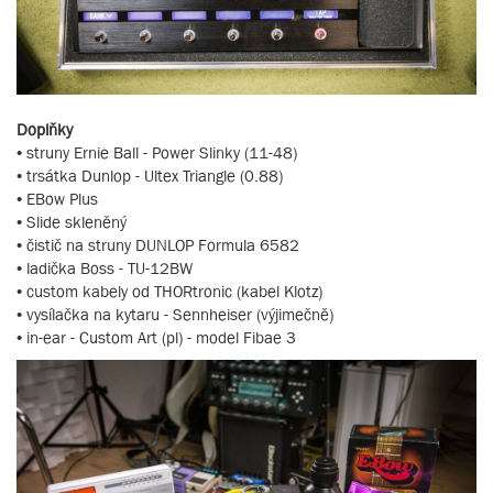
Doplňky
• struny Ernie Ball - Power Slinky (11-48)
• trsátka Dunlop - Ultex Triangle (0.88)
• EBow Plus
• Slide skleněný
• čistič na struny DUNLOP Formula 6582
• ladička Boss - TU-12BW
• custom kabely od THORtronic (kabel Klotz)
• vysílačka na kytaru - Sennheiser (výjimečně)
• in-ear - Custom Art (pl) - model Fibae 3