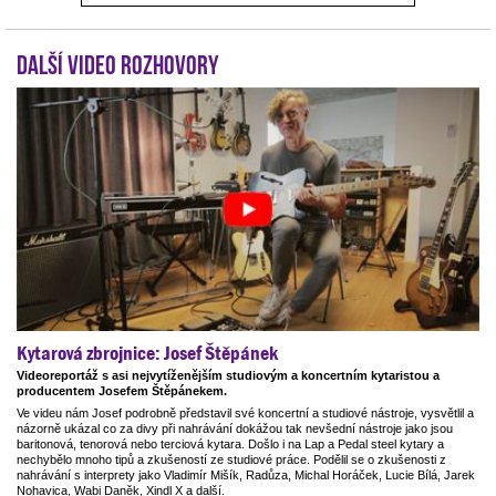
Další video rozhovory
Kytarová zbrojnice: Josef Štěpánek
Videoreportáž s asi nejvytíženějším studiovým a koncertním kytaristou a
producentem Josefem Štěpánekem.
Ve videu nám Josef podrobně představil své koncertní a studiové nástroje, vysvětlil a
názorně ukázal co za divy při nahrávání dokážou tak nevšední nástroje jako jsou
baritonová, tenorová nebo terciová kytara. Došlo i na Lap a Pedal steel kytary a
nechybělo mnoho tipů a zkušeností ze studiové práce. Podělil se o zkušenosti z
nahrávání s interprety jako Vladimír Mišík, Radůza, Michal Horáček, Lucie Bílá, Jarek
Nohavica, Wabi Daněk, Xindl X a další.