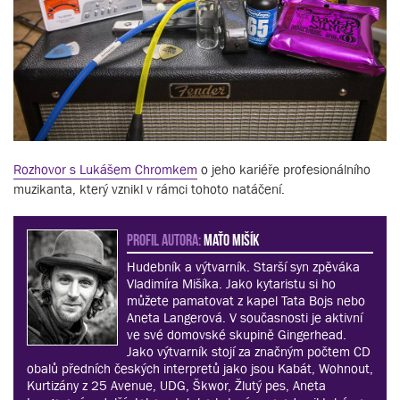
Rozhovor s Lukášem Chromkem
o jeho kariéře profesionálního
muzikanta, který vznikl v rámci tohoto natáčení.
PROFIL AUTORA:
Maťo Mišík
Hudebník a výtvarník. Starší syn zpěváka
Vladimíra Mišíka. Jako kytaristu si ho
můžete pamatovat z kapel Tata Bojs nebo
Aneta Langerová. V současnosti je aktivní
ve své domovské skupině Gingerhead.
Jako výtvarník stojí za značným počtem CD
obalů předních českých interpretů jako jsou Kabát, Wohnout,
Kurtizány z 25 Avenue, UDG, Škwor, Žlutý pes, Aneta