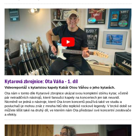
Kytarová zbrojnice: Ota Váňa - 1. díl
Videoreportáž s kytaristou kapely Kabát Otou Váňou o jeho kytarách.
Ota nám v tomto díle Kytarové zbrojnice ukázal svou kompletní sbírku kytar, včetně
pár netradičních nástrojů, které fanoušci kapely na koncertech jen tak neuvidí.
Nicméně se jedná o nástroje, které Ota krom koncertů používá také ve studiu a
posluchači je mohou znát z mnoha hitů této teplické rockové legendy. V brzké době se
můžete těšit také na druhý díl, ve kterém nám Ota představí své koncertní zesilovače
a efekty.