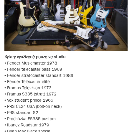
Kytary využívené pouze ve studiu
• Fender Musicmaster 1978
• Fender telecaster bass 1969
• Fender stratocaster standart 1989
• Fender Telecaster elite
• Framus Television 1973
• Framus S335 (strat) 1972
• Vox student prince 1965
• PRS CE24 USA (bolt-on neck)
• PRS standart S2
• Procházka ES335 custom
• Ibanez Roadstar 1979
• Brian May Black special