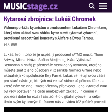
S muzikanty pro muzikanty
Kytarová zbrojnice: Lukáš Chromek
Videoreportáž s kytaristou a producentem Lukášem Chromkem,
který nám ukázal svou sbírku kytar a své kytarové vybavení,
prověřené nesčetnými koncerty s Airfare a Ewou Farnou.
24. 4. 2020
Lukáš, krom toho že je úspěšný producent (ATMO music, Thom
Artway, Michal Hrůza, Sofian Medjmedj, Klára Vytisková,
Sebastian a další) je především velmi dobrý kytarista, kterého
můžete znát z jeho působení v již zaniklé formaci Airfare nebo
aktuálně jako spoluhráče Ewy Farné. Lukáš se netají svou vášní
pro staré nástroje, kterých má ve své sbírce už pěknou řádku a
které nám ve videu skoro všechny předvedel. Jeho kytarový zvuk
byl vždy postaven na čistě analogovém základu, nicméně v
poslední době ho rozšířil částečně o digitální vybavení a celým
tímto svým kytarovým řetězcem nás ve videu též pečlivě provedl.