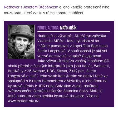
Rozhovor s Josefem Štěpánkem
o jeho kariéře profesionálního
muzikanta, který vznikl v rámci tohoto natáčení.
PROFIL AUTORA:
Maťo Mišík
Hudebník a výtvarník. Starší syn zpěváka
Vladimíra Mišíka. Jako kytaristu si ho
můžete pamatovat z kapel Tata Bojs nebo
Aneta Langerová. V současnosti je aktivní
ve své domovské skupině Gingerhead.
Jako výtvarník stojí za značným počtem CD
obalů předních českých interpretů jako jsou Kabát, Wohnout,
Kurtizány z 25 Avenue, UDG, Škwor, Žlutý pes, Aneta
Langerová a další. Jeho vztah ke kytarám se odrazil také ve
spolupráci s Kirkem Hammettem z Metallicy a jeho firmu na
kytarové efekty KHDK nebo Salvation Audio, značkou
světoznámého českého inženýra Antonína Salvy. Maťo je
také autorem video seriálu Kytarová zbrojnice. Více na
www.matomisik.cz.