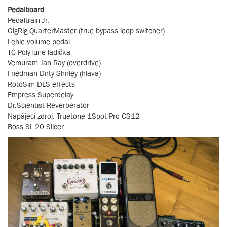
Pedalboard
Pedaltrain Jr.
GigRig QuarterMaster (true-bypass loop switcher)
Lehle volume pedal
TC PolyTune ladička
Vemuram Jan Ray (overdrive)
Friedman Dirty Shirley (hlava)
RotoSim DLS effects
Empress Superdelay
Dr.Scientist Reverberator
Napájecí zdroj: Truetone 1Spot Pro CS12
Boss SL-20 Slicer