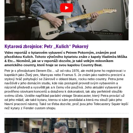
Kytarová zbrojnice: Petr „Kulich“ Pokorný
Video reportáž o kytarovém vybavení s Petrem Pokorným, známým pod
přezdívkou Kulich. Tohoto výtečného kytaristu znáte z kapely Vladimíra Mišíka
& Etc... Nicméně, jak se v reportáži dozvíte, je také velkým milovníkem
amerického country, které hraje se svou kapelou Country Beat.
Petr je s přestávkami členem Etc... už od roku 1976, ale mohli jsme ho registrovat i v
kapelách jako Žlutý pes, Marsyas nebo Framus 5. Je znám jako nadmíru precizní a
stylový hráč pohybující se žánrově v oblasti blues, rocku nebo country. Petra jsme
navštívili v jeho domácím studiu, kde nás postupně provedl svým vybavením a
názorně předvedl a vysvětlil jak a k čemu vše používá. Jeho aktuální vybavení je
prověřeno stovkami koncertů a dotaženo k dokonalosti, tak aby perfektně sloužilo
svému účelu. Uvidíte například parádní vintage Stratocaster, který Petra provází už
od jeho mládí, ale také kytaru, kterou si sám poskládal a která mu slouží jako jeho
hlavní pracovní nástroj. Také se třeba dozvíte, proč jsou jeho Telecastery Squier lepší
než kytary z Fender custom shopu.