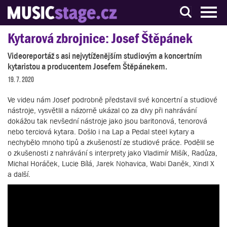
S muzikanty pro muzikanty
Kytarová zbrojnice: Josef Štěpánek
Videoreportáž s asi nejvytíženějším studiovým a koncertním
kytaristou a producentem Josefem Štěpánekem.
19. 7. 2020
Ve videu nám Josef podrobně představil své koncertní a studiové
nástroje, vysvětlil a názorně ukázal co za divy při nahrávání
dokážou tak nevšední nástroje jako jsou baritonová, tenorová
nebo terciová kytara. Došlo i na Lap a Pedal steel kytary a
nechybělo mnoho tipů a zkušeností ze studiové práce. Podělil se
o zkušenosti z nahrávání s interprety jako Vladimír Mišík, Radůza,
Michal Horáček, Lucie Bílá, Jarek Nohavica, Wabi Daněk, Xindl X
a další.