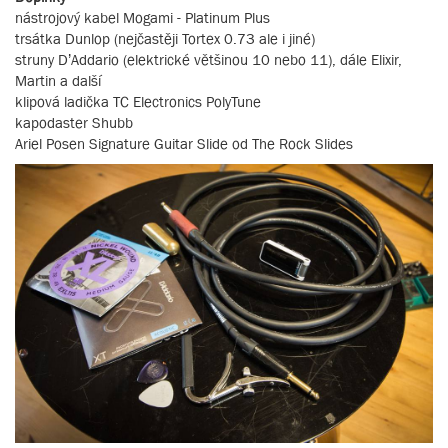
nástrojový kabel Mogami - Platinum Plus
trsátka Dunlop (nejčastěji Tortex 0.73 ale i jiné)
struny D’Addario (elektrické většinou 10 nebo 11), dále Elixir,
Martin a další
klipová ladička TC Electronics PolyTune
kapodaster Shubb
Ariel Posen Signature Guitar Slide od The Rock Slides