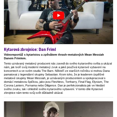
Kytarová zbrojnice: Dan Friml
Videoreportáž s kytaristou a zpěvákem thrash-metalových Mean Messiah
Danem Frimlem.
Tento uznávaný metalový producent nás zavedl do svého kytarového světa a ukázal
nám, jak tvoří svůj moderní metalový zvuk a jaké používá kytarové vybavení na
koncertech a ve svém studiu The Barn. Někteří ze starších ročníku si mohou Dana
pamatovat z legendární skupiny Sebastian. Krom toho, že je leaderem úspěšné
metalové skupiny Mean Messiah, je uznávaným producentem a spolupracoval s
domácí metalovou špičkou, jako jsou Fleshless, Tortharry, Final Flag, Elysium, The
Corona Lantern, Purnama nebo Diligence. Dan je perfekcionalista jak ve hledání
svého zvuku, tak i ohledně svého kytarového vybavení. V tomto díle Kytarové
zbrojnice nám tento svůj svět důkladně ukázal.