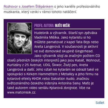
Rozhovor s Josefem Štěpánkem
o jeho kariéře profesionálního
muzikanta, který vznikl v rámci tohoto natáčení.
PROFIL AUTORA:
Maťo Mišík
Hudebník a výtvarník. Starší syn zpěváka
Vladimíra Mišíka. Jako kytaristu si ho
můžete pamatovat z kapel Tata Bojs nebo
Aneta Langerová. V současnosti je aktivní
ve své domovské skupině Gingerhead.
Jako výtvarník stojí za značným počtem CD
obalů předních českých interpretů jako jsou Kabát, Wohnout,
Kurtizány z 25 Avenue, UDG, Škwor, Žlutý pes, Aneta
Langerová a další. Jeho vztah ke kytarám se odrazil také ve
spolupráci s Kirkem Hammettem z Metallicy a jeho firmu na
kytarové efekty KHDK nebo Salvation Audio, značkou
světoznámého českého inženýra Antonína Salvy. Maťo je
také autorem video seriálu Kytarová zbrojnice. Více na
www.matomisik.cz.
Sdílet