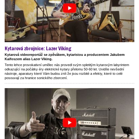
Kytarová zbrojnice: Lazer Viking
Kytarová videoreportáž se zpěvákem, kytaristou a producentem Jakubem
Kaifoszem alias Lazer Viking.
Tento lehce provokativní umělec nás provedl svým spletitým kytarovým labyrintem
odkazující na počátky éry elektrické kytary přelomu 50-60 let. Uvidíte nevšední
nástroje, aparatury které Vám budou znít že jsou rozbité a efekty, které to celé
posouvají za hranice sonického zborcení.