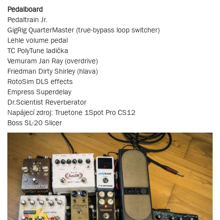
Pedalboard
Pedaltrain Jr.
GigRig QuarterMaster (true-bypass loop switcher)
Lehle volume pedal
TC PolyTune ladička
Vemuram Jan Ray (overdrive)
Friedman Dirty Shirley (hlava)
RotoSim DLS effects
Empress Superdelay
Dr.Scientist Reverberator
Napájecí zdroj: Truetone 1Spot Pro CS12
Boss SL-20 Slicer