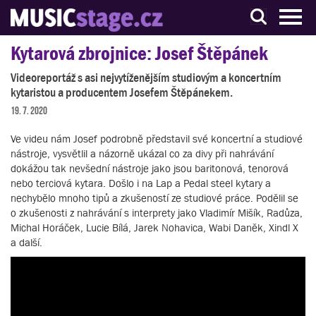
S muzikanty pro muzikanty
Kytarová zbrojnice: Josef Štěpánek
Videoreportáž s asi nejvytíženějším studiovým a koncertním
kytaristou a producentem Josefem Štěpánekem.
19. 7. 2020
Ve videu nám Josef podrobně představil své koncertní a studiové
nástroje, vysvětlil a názorně ukázal co za divy při nahrávání
dokážou tak nevšední nástroje jako jsou baritonová, tenorová
nebo terciová kytara. Došlo i na Lap a Pedal steel kytary a
nechybělo mnoho tipů a zkušeností ze studiové práce. Podělil se
o zkušenosti z nahrávání s interprety jako Vladimír Mišík, Radůza,
Michal Horáček, Lucie Bílá, Jarek Nohavica, Wabi Daněk, Xindl X
a další.