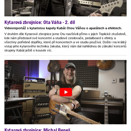
Kytarová zbrojnice: Ota Váňa - 2. díl
Videoreportáž s kytaristou kapely Kabát Otou Váňou o aparátech a efektech.
V druhém díle Kytarové zbrojnice jsme Otu navštívili přímo v jejich Teplické zkušebně,
kde nám představil své koncertní a studiové zesilovače, pedalboard s efekty a
všechny potřebné doplňky, které při koncertech a ve studiu používá. Došlo i na krátký
vstup jeho kytarového technika Jakuba, který nám dal nahlédnou do zákulisí koncertů
skupiny Kabát ještě o kousek víc.
Kytarová zbrojnice: Michal Beneš