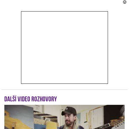
r
Další video rozhovory