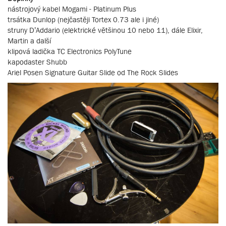
nástrojový kabel Mogami - Platinum Plus
trsátka Dunlop (nejčastěji Tortex 0.73 ale i jiné)
struny D’Addario (elektrické většinou 10 nebo 11), dále Elixir,
Martin a další
klipová ladička TC Electronics PolyTune
kapodaster Shubb
Ariel Posen Signature Guitar Slide od The Rock Slides