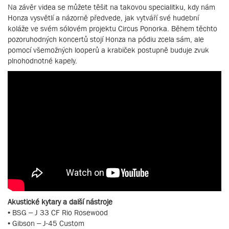
Na závěr videa se můžete těšit na takovou specialitku, kdy nám
Honza vysvětlí a názorně předvede, jak vytváří své hudební
koláže ve svém sólovém projektu Circus Ponorka. Během těchto
pozoruhodných koncertů stojí Honza na pódiu zcela sám, ale
pomocí všemožných looperů a krabiček postupně buduje zvuk
plnohodnotné kapely.
Akustické kytary a další nástroje
• BSG – J 33 CF Rio Rosewood
• Gibson – J-45 Custom