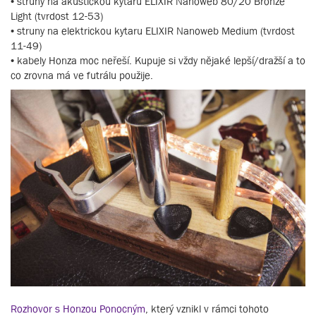
• struny na akustickou kytaru ELIXIR Nanoweb 80/20 Bronze
Light (tvrdost 12-53)
• struny na elektrickou kytaru ELIXIR Nanoweb Medium (tvrdost
11-49)
• kabely Honza moc neřeší. Kupuje si vždy nějaké lepší/dražší a to
co zrovna má ve futrálu použije.
Rozhovor s Honzou Ponocným
, který vznikl v rámci tohoto