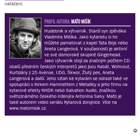
natáčení.
PROFIL AUTORA:
Maťo Mišík
Hudebník a výtvarník. Starší syn zpěváka
Vladimíra Mišíka. Jako kytaristu si ho
můžete pamatovat z kapel Tata Bojs nebo
Aneta Langerová. V současnosti je aktivní
ve své domovské skupině Gingerhead.
Jako výtvarník stojí za značným počtem CD
obalů předních českých interpretů jako jsou Kabát, Wohnout,
Kurtizány z 25 Avenue, UDG, Škwor, Žlutý pes, Aneta
Langerová a další. Jeho vztah ke kytarám se odrazil také ve
spolupráci s Kirkem Hammettem z Metallicy a jeho firmu na
kytarové efekty KHDK nebo Salvation Audio, značkou
světoznámého českého inženýra Antonína Salvy. Maťo je
také autorem video seriálu Kytarová zbrojnice. Více na
www.matomisik.cz.