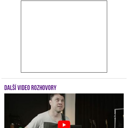
r
Další video rozhovory