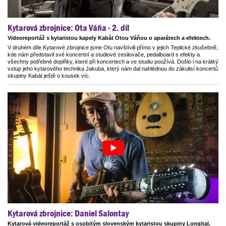
Kytarová zbrojnice: Ota Váňa - 2. díl
Videoreportáž s kytaristou kapely Kabát Otou Váňou o aparátech a efektech.
V druhém díle Kytarové zbrojnice jsme Otu navštívili přímo v jejich Teplické zkušebně,
kde nám představil své koncertní a studiové zesilovače, pedalboard s efekty a
všechny potřebné doplňky, které při koncertech a ve studiu používá. Došlo i na krátký
vstup jeho kytarového technika Jakuba, který nám dal nahlédnou do zákulisí koncertů
skupiny Kabát ještě o kousek víc.
Kytarová zbrojnice: Daniel Salontay
Kytarová videoreportáž s osobitým slovenským kytaristou skupiny Longital.