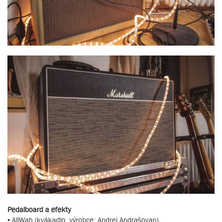
Pedalboard a efekty
• AllWah (kvákadlo, výrobce: Andrej Andrašovan)