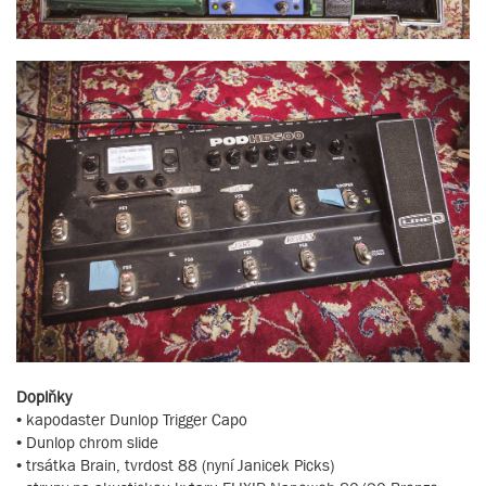
Doplňky
• kapodaster Dunlop Trigger Capo
• Dunlop chrom slide
• trsátka Brain, tvrdost 88 (nyní Janicek Picks)