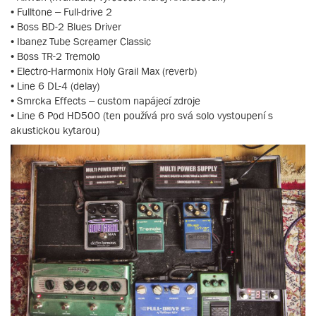
• Fulltone – Full-drive 2
• Boss BD-2 Blues Driver
• Ibanez Tube Screamer Classic
• Boss TR-2 Tremolo
• Electro-Harmonix Holy Grail Max (reverb)
• Line 6 DL-4 (delay)
• Smrcka Effects – custom napájecí zdroje
• Line 6 Pod HD500 (ten používá pro svá solo vystoupení s
akustickou kytarou)