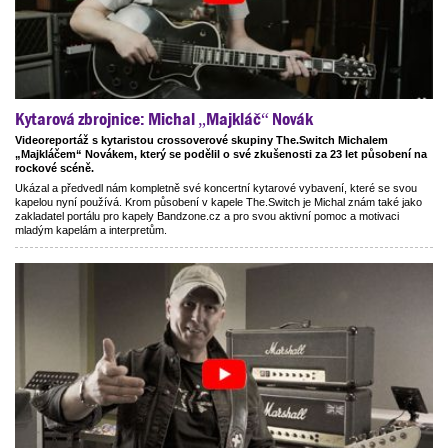
Kytarová zbrojnice: Michal „Majkláč“ Novák
Videoreportáž s kytaristou crossoverové skupiny The.Switch Michalem
„Majkláčem“ Novákem, který se podělil o své zkušenosti za 23 let působení na
rockové scéně.
Ukázal a předvedl nám kompletně své koncertní kytarové vybavení, které se svou
kapelou nyní používá. Krom působení v kapele The.Switch je Michal znám také jako
zakladatel portálu pro kapely Bandzone.cz a pro svou aktivní pomoc a motivaci
mladým kapelám a interpretům.