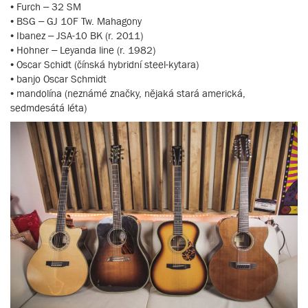
• Furch – 32 SM
• BSG – GJ 10F Tw. Mahagony
• Ibanez – JSA-10 BK (r. 2011)
• Hohner – Leyanda line (r. 1982)
• Oscar Schidt (čínská hybridní steel-kytara)
• banjo Oscar Schmidt
• mandolína (neznámé značky, nějaká stará americká,
sedmdesátá léta)