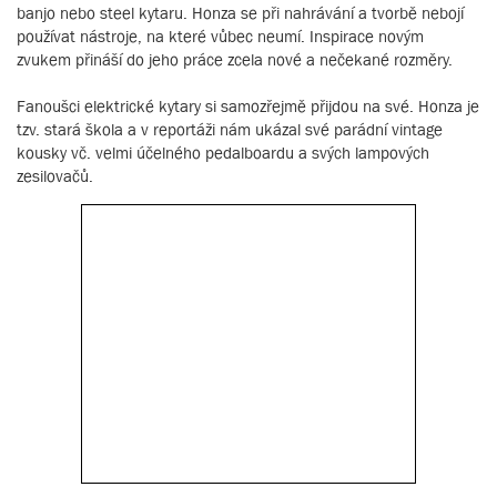
banjo nebo steel kytaru. Honza se při nahrávání a tvorbě nebojí
používat nástroje, na které vůbec neumí. Inspirace novým
zvukem přináší do jeho práce zcela nové a nečekané rozměry.
Fanoušci elektrické kytary si samozřejmě přijdou na své. Honza je
tzv. stará škola a v reportáži nám ukázal své parádní vintage
kousky vč. velmi účelného pedalboardu a svých lampových
zesilovačů.