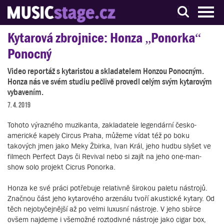
S muzikanty pro muzikanty
Kytarová zbrojnice: Honza „Ponorka“
Ponocný
Video reportáž s kytaristou a skladatelem Honzou Ponocným.
Honza nás ve svém studiu pečlivě provedl celým svým kytarovým
vybavením.
7. 4. 2019
Tohoto výrazného muzikanta, zakladatele legendární česko-
americké kapely Circus Praha, můžeme vídat též po boku
takových jmen jako Meky Žbirka, Ivan Král, jeho hudbu slyšet ve
filmech Perfect Days či Revival nebo si zajít na jeho one-man-
show solo projekt Cicrus Ponorka.
Honza ke své práci potřebuje relativně širokou paletu nástrojů.
Značnou část jeho kytarového arzenálu tvoří akustické kytary. Od
těch nejobyčejnější až po velmi luxusní nástroje. V jeho sbírce
ovšem najdeme i všemožné roztodivné nástroje jako cigar box,