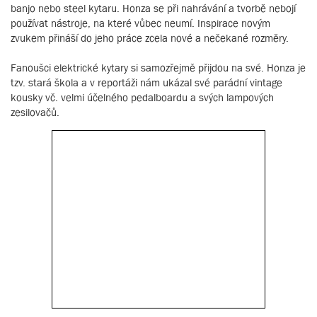
banjo nebo steel kytaru. Honza se při nahrávání a tvorbě nebojí
používat nástroje, na které vůbec neumí. Inspirace novým
zvukem přináší do jeho práce zcela nové a nečekané rozměry.
Fanoušci elektrické kytary si samozřejmě přijdou na své. Honza je
tzv. stará škola a v reportáži nám ukázal své parádní vintage
kousky vč. velmi účelného pedalboardu a svých lampových
zesilovačů.