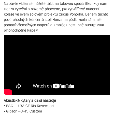
Na závěr videa se můžete těšit na takovou specialitku, kdy nám
Honza vysvětlí a názorně předvede, jak vytváří své hudební
koláže ve svém sólovém projektu Circus Ponorka. Během těchto
pozoruhodných koncertů stojí Honza na pódiu zcela sám, ale
pomocí všemožných looperů a krabiček postupně buduje zvuk
plnohodnotné kapely.
Akustické kytary a další nástroje
• BSG – J 33 CF Rio Rosewood
• Gibson – J-45 Custom