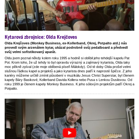
Kytarová zbrojnice: Olda Krejčoves
Olda Krejčoves (Monkey Business, ex-Kollerband, Okrej, Potpalto atd.) nás
provedl svým arzenálem kytar, ukázal podrobně svůj pedalboard a předvedl
svůj velmi sofistikovaný aparát.
Oldu jsem poznal někdy kolem roku 1995 a hodně si oblíbil jeho tehdejší kapelu Pat
Pot. Krom toho, že už tehdy to byl opravdu výrazný a zajímavý kytarista, Olda taky
moc pěkně zpíval (zde moje oblíbená píseň Málokdy). Od té doby Olda prošel velmi
slušnou řádkou kapel a projektů a jako kytarista dnes patří k naprosté špičce. Z jeho
kariéry můžeme určitě zmínit působení v muzikálu Jesus Christ Superstar, byl členem
kapely Báry Basikové, Kollerband Davida Kollera nebo Pusa s Lenkou Dusilovou. Od
roku 1999 je členem kapely Monkey Business. K jeho sólovým projektům patří Okrej a
Potpalto.