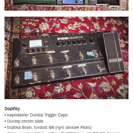
Doplňky
• kapodaster Dunlop Trigger Capo
• Dunlop chrom slide
• trsátka Brain, tvrdost 88 (nyní Janicek Picks)