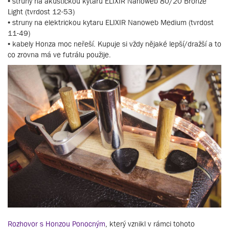
• struny na akustickou kytaru ELIXIR Nanoweb 80/20 Bronze
Light (tvrdost 12-53)
• struny na elektrickou kytaru ELIXIR Nanoweb Medium (tvrdost
11-49)
• kabely Honza moc neřeší. Kupuje si vždy nějaké lepší/dražší a to
co zrovna má ve futrálu použije.
Rozhovor s Honzou Ponocným
, který vznikl v rámci tohoto