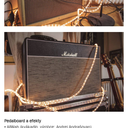
Pedalboard a efekty
• AllWah (kvákadlo, výrobce: Andrej Andrašovan)