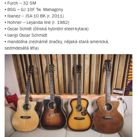
• Furch – 32 SM
• BSG – GJ 10F Tw. Mahagony
• Ibanez – JSA-10 BK (r. 2011)
• Hohner – Leyanda line (r. 1982)
• Oscar Schidt (čínská hybridní steel-kytara)
• banjo Oscar Schmidt
• mandolína (neznámé značky, nějaká stará americká,
sedmdesátá léta)