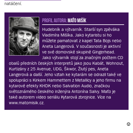
natáčení.
PROFIL AUTORA:
Maťo Mišík
Hudebník a výtvarník. Starší syn zpěváka
Vladimíra Mišíka. Jako kytaristu si ho
můžete pamatovat z kapel Tata Bojs nebo
Aneta Langerová. V současnosti je aktivní
ve své domovské skupině Gingerhead.
Jako výtvarník stojí za značným počtem CD
obalů předních českých interpretů jako jsou Kabát, Wohnout,
Kurtizány z 25 Avenue, UDG, Škwor, Žlutý pes, Aneta
Langerová a další. Jeho vztah ke kytarám se odrazil také ve
spolupráci s Kirkem Hammettem z Metallicy a jeho firmu na
kytarové efekty KHDK nebo Salvation Audio, značkou
světoznámého českého inženýra Antonína Salvy. Maťo je
také autorem video seriálu Kytarová zbrojnice. Více na
www.matomisik.cz.