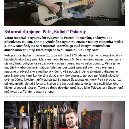
Kytarová zbrojnice: Petr „Kulich“ Pokorný
Video reportáž o kytarovém vybavení s Petrem Pokorným, známým pod
přezdívkou Kulich. Tohoto výtečného kytaristu znáte z kapely Vladimíra Mišíka
& Etc... Nicméně, jak se v reportáži dozvíte, je také velkým milovníkem
amerického country, které hraje se svou kapelou Country Beat.
Petr je s přestávkami členem Etc... už od roku 1976, ale mohli jsme ho registrovat i v
kapelách jako Žlutý pes, Marsyas nebo Framus 5. Je znám jako nadmíru precizní a
stylový hráč pohybující se žánrově v oblasti blues, rocku nebo country. Petra jsme
navštívili v jeho domácím studiu, kde nás postupně provedl svým vybavením a
názorně předvedl a vysvětlil jak a k čemu vše používá. Jeho aktuální vybavení je
prověřeno stovkami koncertů a dotaženo k dokonalosti, tak aby perfektně sloužilo
svému účelu. Uvidíte například parádní vintage Stratocaster, který Petra provází už
od jeho mládí, ale také kytaru, kterou si sám poskládal a která mu slouží jako jeho
hlavní pracovní nástroj. Také se třeba dozvíte, proč jsou jeho Telecastery Squier lepší
než kytary z Fender custom shopu.