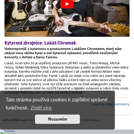
Kytarová zbrojnice: Lukáš Chromek
Videoreportáž s kytaristou a producentem Lukášem Chromkem, který nám
ukázal svou sbírku kytar a své kytarové vybavení, prověřené nesčetnými
koncerty s Airfare a Ewou Farnou.
Lukáš, krom toho že je úspěšný producent (ATMO music, Thom Artway, Michal
Hrůza, Sofian Medjmedj, Klára Vytisková, Sebastian a další) je především velmi dobrý
kytarista, kterého můžete znát z jeho působení v již zaniklé formaci Airfare nebo
aktuálně jako spoluhráče Ewy Farné. Lukáš se netají svou vášní pro staré nástroje,
kterých má ve své sbírce už pěknou řádku a které nám ve videu skoro všechny
předvedel. Jeho kytarový zvuk byl vždy postaven na čistě analogovém základu,
nicméně v poslední době ho rozšířil částečně o digitální vybavení a celým tímto svým
kytarovým řetězcem nás ve videu též pečlivě provedl.
Tato stránka používá cookies k zajištění správné
...všechny video rozhovory
funkčnosti.
Zjistit více
Rozumím
© ATLANTIDA spol. s r.o. |
Kontaktní údaje
| Hosting:
Váš Hosting