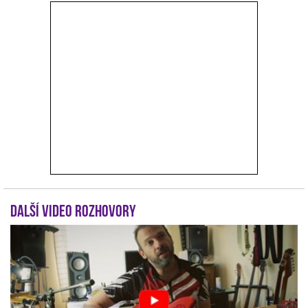
r
Další video rozhovory