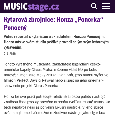
S muzikanty pro muzikanty
Kytarová zbrojnice: Honza „Ponorka“
Ponocný
Video reportáž s kytaristou a skladatelem Honzou Ponocným.
Honza nás ve svém studiu pečlivě provedl celým svým kytarovým
vybavením.
7. 4. 2019
Tohoto výrazného muzikanta, zakladatele legendární česko-
americké kapely Circus Praha, můžeme vídat též po boku
takových jmen jako Meky Žbirka, Ivan Král, jeho hudbu slyšet ve
filmech Perfect Days či Revival nebo si zajít na jeho one-man-
show solo projekt Cicrus Ponorka.
Honza ke své práci potřebuje relativně širokou paletu nástrojů.
Značnou část jeho kytarového arzenálu tvoří akustické kytary. Od
těch nejobyčejnější až po velmi luxusní nástroje. V jeho sbírce
ovšem najdeme i všemožné roztodivné nástroje jako cigar box,