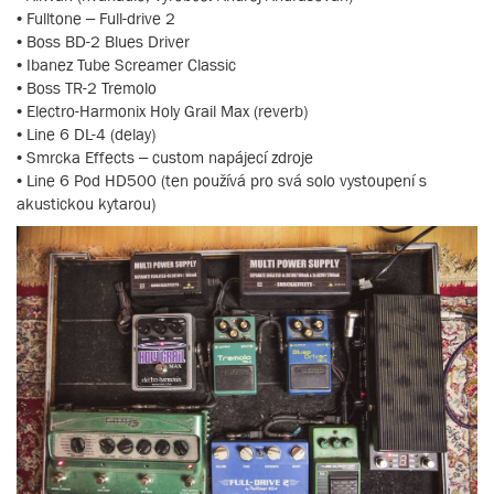
• Fulltone – Full-drive 2
• Boss BD-2 Blues Driver
• Ibanez Tube Screamer Classic
• Boss TR-2 Tremolo
• Electro-Harmonix Holy Grail Max (reverb)
• Line 6 DL-4 (delay)
• Smrcka Effects – custom napájecí zdroje
• Line 6 Pod HD500 (ten používá pro svá solo vystoupení s
akustickou kytarou)