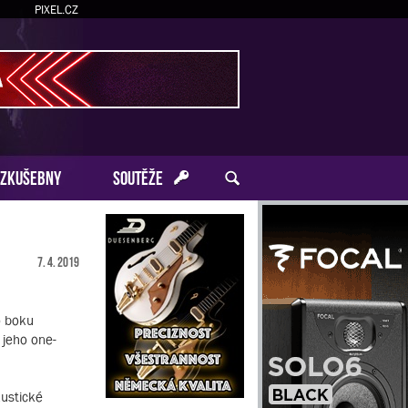
PIXEL.CZ
ZKUŠEBNY
SOUTĚŽE
7. 4. 2019
o boku
 jeho one-
kustické