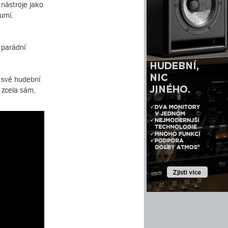
 nástroje jako
eumí.
 parádní
í své hudební
 zcela sám,