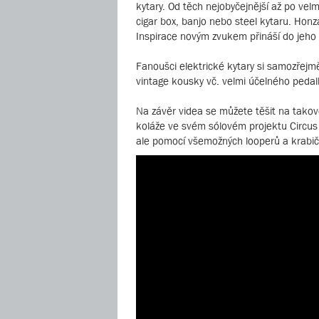
kytary. Od těch nejobyčejnější až po vel
cigar box, banjo nebo steel kytaru. Honz
Inspirace novým zvukem přináší do jeho
Fanoušci elektrické kytary si samozřejmě
vintage kousky vč. velmi účelného peda
Na závěr videa se můžete těšit na takov
koláže ve svém sólovém projektu Circus
ale pomocí všemožných looperů a krabi