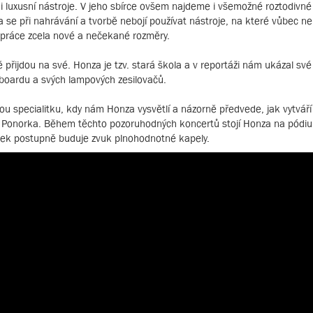
mi luxusní nástroje. V jeho sbírce ovšem najdeme i všemožné roztodivné
a se při nahrávání a tvorbě nebojí používat nástroje, na které vůbec n
 práce zcela nové a nečekané rozměry.
 přijdou na své. Honza je tzv. stará škola a v reportáži nám ukázal své
lboardu a svých lampových zesilovačů.
ou specialitku, kdy nám Honza vysvětlí a názorně předvede, jak vytvář
 Ponorka. Během těchto pozoruhodných koncertů stojí Honza na pódiu
ček postupně buduje zvuk plnohodnotné kapely.