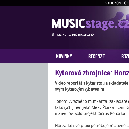
AUDIOZONE.CZ
S muzikanty pro muzikanty
NOVINKY
RECENZE
ROZ
Kytarová zbrojnice: Hon
Video reportáž s kytaristou a skladate
svým kytarovým vybavením.
Tohoto výrazného muzikanta, zakladatel
takových jmen jako Meky Žbirka, Ivan Krá
man-show solo projekt Cicrus Ponorka.
Honza ke své práci potřebuje relativně 