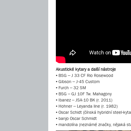
Akustické kytary a další nástroje
• BSG – J 33 CF Rio Rosewood
• Gibson – J-45 Custom
• Furch – 32 SM
• BSG – GJ 10F Tw. Mahagony
• Ibanez – JSA-10 BK (r. 2011)
• Hohner – Leyanda line (r. 1982)
• Oscar Schidt (čínská hybridní steel-kyta
• banjo Oscar Schmidt
• mandolína (neznámé značky, nějaká st