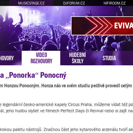
MUSICSTAGE.CZ
DJFORUM.CZ
HIFIROOM.CZ
VIDEO
HUDEBNÍ
HOVORY
STUDIA
ROZHOVORY
ŠKOLY
za „Ponorka“ Ponocný
lem Honzou Ponocným. Honza nás ve svém studiu pečlivě provedl celým
e legendární česko-americké kapely Circus Praha, můžeme vídat též p
l, jeho hudbu slyšet ve filmech Perfect Days či Revival nebo si zajít na
širokou paletu nástrojů. Značnou část jeho kytarového arzenálu tvoří a