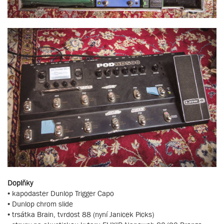
Doplňky
• kapodaster Dunlop Trigger Capo
• Dunlop chrom slide
• trsátka Brain, tvrdost 88 (nyní Janicek Picks)