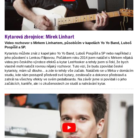
Kytarová zbrojnice: Mirek Linhart
Video rozhovor s Mirkem Linhartem, působícím v kapelách Yo Yo Band, Luboš
Pospíšil a 5P.
Kytaristu můžete znát z kapel jako Yo Yo Band, Luboš Pospíšil a 5P nebo například z
jeho působení s Lenkou Filipovou. Počátkem roku 2014 jsem natáčel s Mirkem nějaká
videa pro českého výrobce efektů a kytar LeeHooker a tehdy jsem si řekl, že bych
vlastně mohl natočit rovnou nějaký rozhovor. Tuto vizi, že budu zpovídat české
kytaristy, mám už dlouho... a zde to tehdy vše začalo. Natáčelo se u Mirka v domácím
studiu, kde nám postupně předvedl své kytary, zesilovače a dokonce představil a
zahrál na všechny efekty ve svém pedalboardu. Na závěr jsme si povídali i o jeho
začátcích, kariéře, ale i o zkušenostech ze studií a nahrávání kytar.