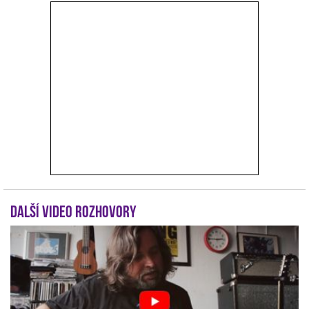
r
Další video rozhovory