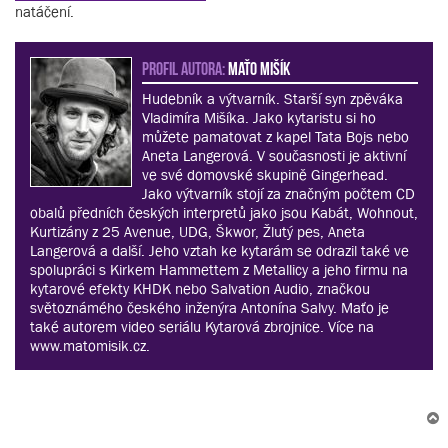
natáčení.
PROFIL AUTORA:
Maťo Mišík
Hudebník a výtvarník. Starší syn zpěváka
Vladimíra Mišíka. Jako kytaristu si ho
můžete pamatovat z kapel Tata Bojs nebo
Aneta Langerová. V současnosti je aktivní
ve své domovské skupině Gingerhead.
Jako výtvarník stojí za značným počtem CD
obalů předních českých interpretů jako jsou Kabát, Wohnout,
Kurtizány z 25 Avenue, UDG, Škwor, Žlutý pes, Aneta
Langerová a další. Jeho vztah ke kytarám se odrazil také ve
spolupráci s Kirkem Hammettem z Metallicy a jeho firmu na
kytarové efekty KHDK nebo Salvation Audio, značkou
světoznámého českého inženýra Antonína Salvy. Maťo je
také autorem video seriálu Kytarová zbrojnice. Více na
www.matomisik.cz.