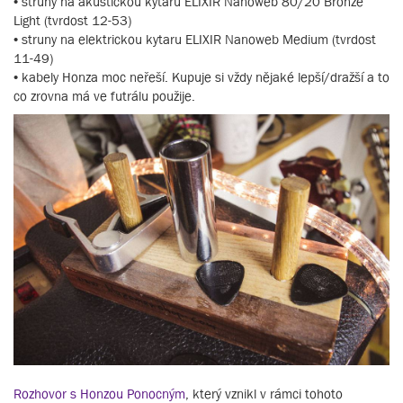
• struny na akustickou kytaru ELIXIR Nanoweb 80/20 Bronze
Light (tvrdost 12-53)
• struny na elektrickou kytaru ELIXIR Nanoweb Medium (tvrdost
11-49)
• kabely Honza moc neřeší. Kupuje si vždy nějaké lepší/dražší a to
co zrovna má ve futrálu použije.
Rozhovor s Honzou Ponocným
, který vznikl v rámci tohoto