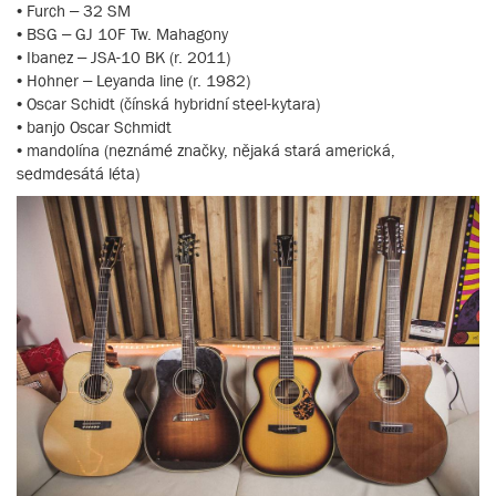
• Furch – 32 SM
• BSG – GJ 10F Tw. Mahagony
• Ibanez – JSA-10 BK (r. 2011)
• Hohner – Leyanda line (r. 1982)
• Oscar Schidt (čínská hybridní steel-kytara)
• banjo Oscar Schmidt
• mandolína (neznámé značky, nějaká stará americká,
sedmdesátá léta)