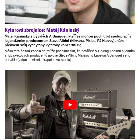
Kytarová zbrojnice: Matěj Káninský
Matěj Káninský z bývalých A Banquet, kteří se mohou pochlubit spoluprací s
legendárním producentem Steve Albini (Nirvana, Pixies, PJ Harvey), nám
předvedl svůj vychytaný kytarový koncertní rig.
Málokterá česká kapela se může pochlubit tím, že natáčela v Chicagu desku s jedním
z top světových producentů jako je Steve Albini. Matějovi s kapelou A Banquet se to
podařilo (video — Albini s kapelou ve studiu).