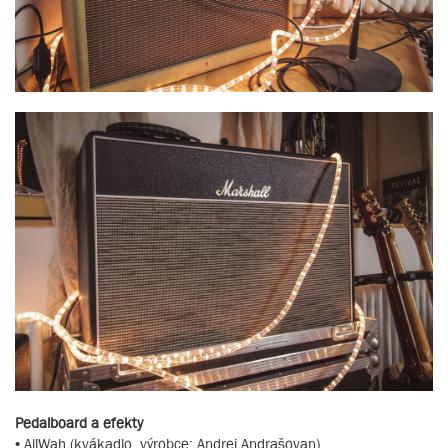
Pedalboard a efekty
• AllWah (kvákadlo, výrobce: Andrej Andrašovan)