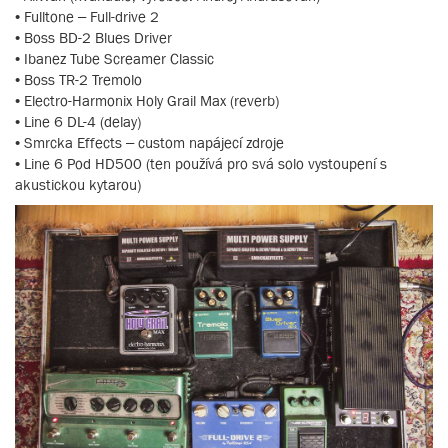
• Fulltone – Full-drive 2
• Boss BD-2 Blues Driver
• Ibanez Tube Screamer Classic
• Boss TR-2 Tremolo
• Electro-Harmonix Holy Grail Max (reverb)
• Line 6 DL-4 (delay)
• Smrcka Effects – custom napájecí zdroje
• Line 6 Pod HD500 (ten používá pro svá solo vystoupení s
akustickou kytarou)