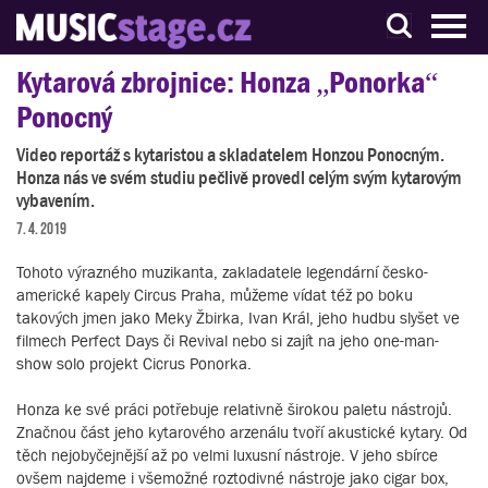
S muzikanty pro muzikanty
Kytarová zbrojnice: Honza „Ponorka“
Ponocný
Video reportáž s kytaristou a skladatelem Honzou Ponocným.
Honza nás ve svém studiu pečlivě provedl celým svým kytarovým
vybavením.
7. 4. 2019
Tohoto výrazného muzikanta, zakladatele legendární česko-
americké kapely Circus Praha, můžeme vídat též po boku
takových jmen jako Meky Žbirka, Ivan Král, jeho hudbu slyšet ve
filmech Perfect Days či Revival nebo si zajít na jeho one-man-
show solo projekt Cicrus Ponorka.
Honza ke své práci potřebuje relativně širokou paletu nástrojů.
Značnou část jeho kytarového arzenálu tvoří akustické kytary. Od
těch nejobyčejnější až po velmi luxusní nástroje. V jeho sbírce
ovšem najdeme i všemožné roztodivné nástroje jako cigar box,