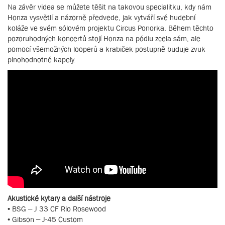
Na závěr videa se můžete těšit na takovou specialitku, kdy nám
Honza vysvětlí a názorně předvede, jak vytváří své hudební
koláže ve svém sólovém projektu Circus Ponorka. Během těchto
pozoruhodných koncertů stojí Honza na pódiu zcela sám, ale
pomocí všemožných looperů a krabiček postupně buduje zvuk
plnohodnotné kapely.
Akustické kytary a další nástroje
• BSG – J 33 CF Rio Rosewood
• Gibson – J-45 Custom