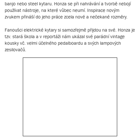
banjo nebo steel kytaru. Honza se při nahrávání a tvorbě nebojí
používat nástroje, na které vůbec neumí. Inspirace novým
zvukem přináší do jeho práce zcela nové a nečekané rozměry.
Fanoušci elektrické kytary si samozřejmě přijdou na své. Honza je
tzv. stará škola a v reportáži nám ukázal své parádní vintage
kousky vč. velmi účelného pedalboardu a svých lampových
zesilovačů.