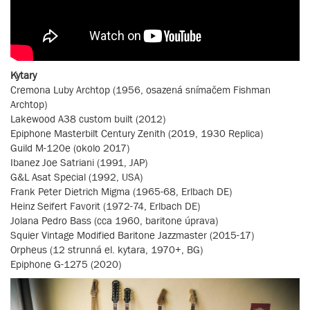
Kytary
Cremona Luby Archtop (1956, osazená snímačem Fishman
Archtop)
Lakewood A38 custom built (2012)
Epiphone Masterbilt Century Zenith (2019, 1930 Replica)
Guild M-120e (okolo 2017)
Ibanez Joe Satriani (1991, JAP)
G&L Asat Special (1992, USA)
Frank Peter Dietrich Migma (1965-68, Erlbach DE)
Heinz Seifert Favorit (1972-74, Erlbach DE)
Jolana Pedro Bass (cca 1960, baritone úprava)
Squier Vintage Modified Baritone Jazzmaster (2015-17)
Orpheus (12 strunná el. kytara, 1970+, BG)
Epiphone G-1275 (2020)