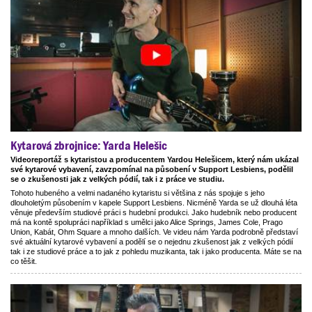
Kytarová zbrojnice: Yarda Helešic
Videoreportáž s kytaristou a producentem Yardou Helešicem, který nám ukázal
své kytarové vybavení, zavzpomínal na působení v Support Lesbiens, podělil
se o zkušenosti jak z velkých pódií, tak i z práce ve studiu.
Tohoto hubeného a velmi nadaného kytaristu si většina z nás spojuje s jeho
dlouholetým působením v kapele Support Lesbiens. Nicméně Yarda se už dlouhá léta
věnuje především studiové práci s hudební produkci. Jako hudebník nebo producent
má na kontě spolupráci například s umělci jako Alice Springs, James Cole, Prago
Union, Kabát, Ohm Square a mnoho dalších. Ve videu nám Yarda podrobně představí
své aktuální kytarové vybavení a podělí se o nejednu zkušenost jak z velkých pódií
tak i ze studiové práce a to jak z pohledu muzikanta, tak i jako producenta. Máte se na
co těšit.