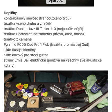
Doplňky
kontrabasový smyčec (francouzkého typu)
trsátka všeho druhu a značek
trsátko Dunlop Jazz III Tortex 1.0 (nejpoužívanější)
trsátka Gotthardt Instruments (dřevo, kost, mosaz)
trsátko z kamene
Pyramid P655 Oud Profi Pick (trsákta pro nástroj Oud)
slide tlustý skleněný
slide kovový pro steel-guitar
struny Ernie Ball elektrické (používá na všechny své akustické
kytary)