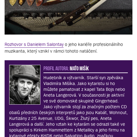
Rozhovor s Danielem Salontay
o jeho kariéře profesionálního
muzikanta, který vznikl v rámci tohoto natáčení.
PROFIL AUTORA:
Maťo Mišík
Hudebník a výtvarník. Starší syn zpěváka
Vladimíra Mišíka. Jako kytaristu si ho
můžete pamatovat z kapel Tata Bojs nebo
Aneta Langerová. V současnosti je aktivní
ve své domovské skupině Gingerhead.
Jako výtvarník stojí za značným počtem CD
obalů předních českých interpretů jako jsou Kabát, Wohnout,
Kurtizány z 25 Avenue, UDG, Škwor, Žlutý pes, Aneta
Langerová a další. Jeho vztah ke kytarám se odrazil také ve
spolupráci s Kirkem Hammettem z Metallicy a jeho firmu na
kytarové efekty KHDK nebo Salvation Audio, značkou