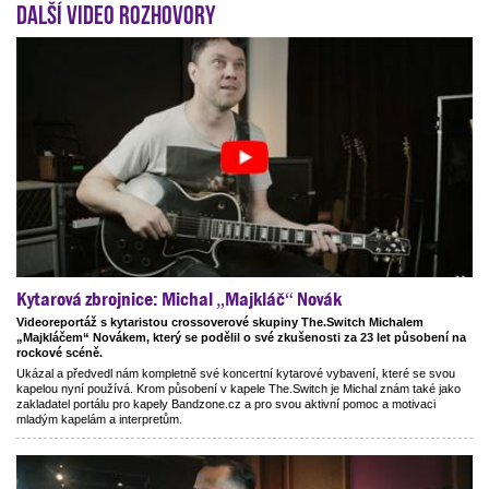
Další video rozhovory
Kytarová zbrojnice: Michal „Majkláč“ Novák
Videoreportáž s kytaristou crossoverové skupiny The.Switch Michalem
„Majkláčem“ Novákem, který se podělil o své zkušenosti za 23 let působení na
rockové scéně.
Ukázal a předvedl nám kompletně své koncertní kytarové vybavení, které se svou
kapelou nyní používá. Krom působení v kapele The.Switch je Michal znám také jako
zakladatel portálu pro kapely Bandzone.cz a pro svou aktivní pomoc a motivaci
mladým kapelám a interpretům.