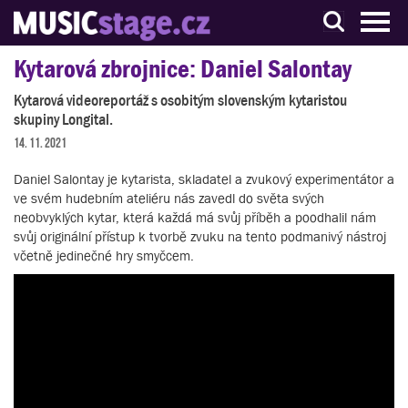
S muzikanty pro muzikanty
Kytarová zbrojnice: Daniel Salontay
Kytarová videoreportáž s osobitým slovenským kytaristou
skupiny Longital.
14. 11. 2021
Daniel Salontay je kytarista, skladatel a zvukový experimentátor a
ve svém hudebním ateliéru nás zavedl do světa svých
neobvyklých kytar, která každá má svůj příběh a poodhalil nám
svůj originální přístup k tvorbě zvuku na tento podmanivý nástroj
včetně jedinečné hry smyčcem.