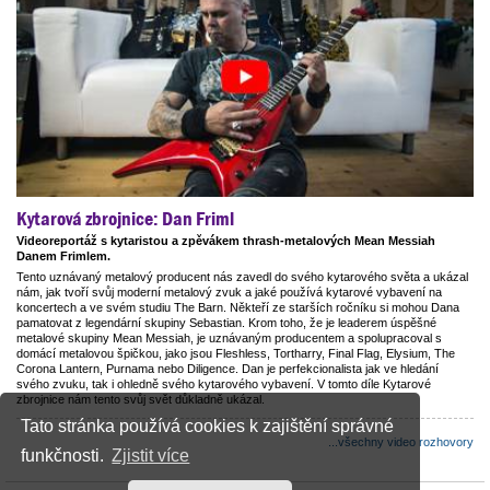
Kytarová zbrojnice: Dan Friml
Videoreportáž s kytaristou a zpěvákem thrash-metalových Mean Messiah
Danem Frimlem.
Tento uznávaný metalový producent nás zavedl do svého kytarového světa a ukázal
nám, jak tvoří svůj moderní metalový zvuk a jaké používá kytarové vybavení na
koncertech a ve svém studiu The Barn. Někteří ze starších ročníku si mohou Dana
pamatovat z legendární skupiny Sebastian. Krom toho, že je leaderem úspěšné
metalové skupiny Mean Messiah, je uznávaným producentem a spolupracoval s
domácí metalovou špičkou, jako jsou Fleshless, Tortharry, Final Flag, Elysium, The
Corona Lantern, Purnama nebo Diligence. Dan je perfekcionalista jak ve hledání
svého zvuku, tak i ohledně svého kytarového vybavení. V tomto díle Kytarové
zbrojnice nám tento svůj svět důkladně ukázal.
Tato stránka používá cookies k zajištění správné
...všechny video rozhovory
funkčnosti.
Zjistit více