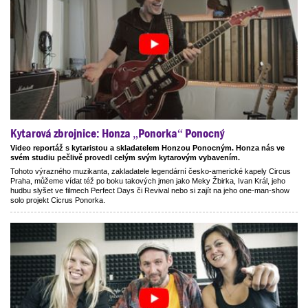
Kytarová zbrojnice: Honza „Ponorka“ Ponocný
Video reportáž s kytaristou a skladatelem Honzou Ponocným. Honza nás ve
svém studiu pečlivě provedl celým svým kytarovým vybavením.
Tohoto výrazného muzikanta, zakladatele legendární česko-americké kapely Circus
Praha, můžeme vídat též po boku takových jmen jako Meky Žbirka, Ivan Král, jeho
hudbu slyšet ve filmech Perfect Days či Revival nebo si zajít na jeho one-man-show
solo projekt Cicrus Ponorka.