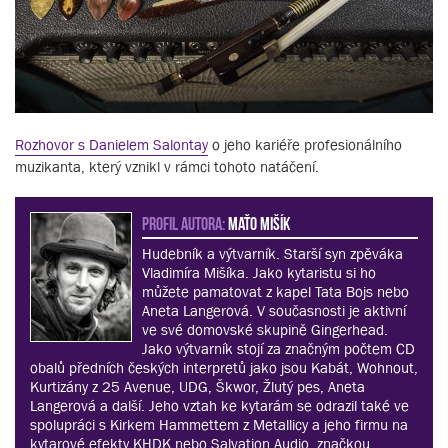
Rozhovor s Danielem Salontay
o jeho kariéře profesionálního
muzikanta, který vznikl v rámci tohoto natáčení.
PROFIL AUTORA:
Maťo Mišík
Hudebník a výtvarník. Starší syn zpěváka
Vladimíra Mišíka. Jako kytaristu si ho
můžete pamatovat z kapel Tata Bojs nebo
Aneta Langerová. V současnosti je aktivní
ve své domovské skupině Gingerhead.
Jako výtvarník stojí za značným počtem CD
obalů předních českých interpretů jako jsou Kabát, Wohnout,
Kurtizány z 25 Avenue, UDG, Škwor, Žlutý pes, Aneta
Langerová a další. Jeho vztah ke kytarám se odrazil také ve
spolupráci s Kirkem Hammettem z Metallicy a jeho firmu na
kytarové efekty KHDK nebo Salvation Audio, značkou