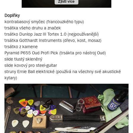
Doplňky
kontrabasový smyčec (francouzkého typu)
trsátka všeho druhu a značek
trsátko Dunlop Jazz III Tortex 1.0 (nejpoužívanější)
trsátka Gotthardt Instruments (dřevo, kost, mosaz)
trsátko z kamene
Pyramid P655 Oud Profi Pick (trsákta pro nástroj Oud)
slide tlustý skleněný
slide kovový pro steel-guitar
struny Ernie Ball elektrické (používá na všechny své akustické
kytary)