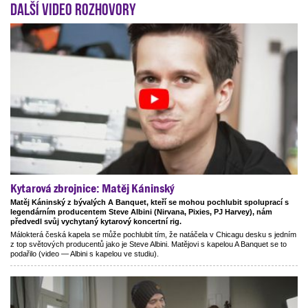
Další video rozhovory
Kytarová zbrojnice: Matěj Káninský
Matěj Káninský z bývalých A Banquet, kteří se mohou pochlubit spoluprací s
legendárním producentem Steve Albini (Nirvana, Pixies, PJ Harvey), nám
předvedl svůj vychytaný kytarový koncertní rig.
Málokterá česká kapela se může pochlubit tím, že natáčela v Chicagu desku s jedním
z top světových producentů jako je Steve Albini. Matějovi s kapelou A Banquet se to
podařilo (video — Albini s kapelou ve studiu).