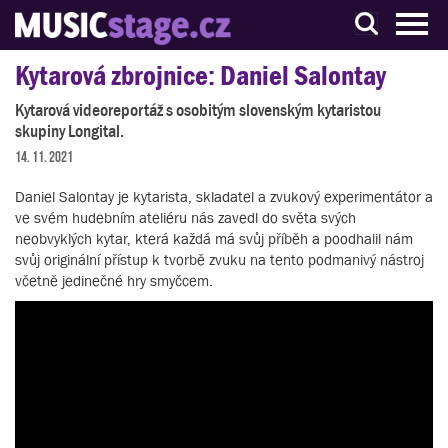
S muzikanty pro muzikanty
Kytarová zbrojnice: Daniel Salontay
Kytarová videoreportáž s osobitým slovenským kytaristou
skupiny Longital.
14. 11. 2021
Daniel Salontay je kytarista, skladatel a zvukový experimentátor a
ve svém hudebním ateliéru nás zavedl do světa svých
neobvyklých kytar, která každá má svůj příběh a poodhalil nám
svůj originální přístup k tvorbě zvuku na tento podmanivý nástroj
včetně jedinečné hry smyčcem.