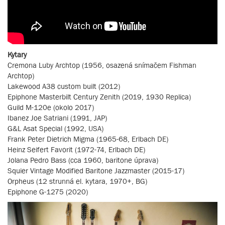
Kytary
Cremona Luby Archtop (1956, osazená snímačem Fishman
Archtop)
Lakewood A38 custom built (2012)
Epiphone Masterbilt Century Zenith (2019, 1930 Replica)
Guild M-120e (okolo 2017)
Ibanez Joe Satriani (1991, JAP)
G&L Asat Special (1992, USA)
Frank Peter Dietrich Migma (1965-68, Erlbach DE)
Heinz Seifert Favorit (1972-74, Erlbach DE)
Jolana Pedro Bass (cca 1960, baritone úprava)
Squier Vintage Modified Baritone Jazzmaster (2015-17)
Orpheus (12 strunná el. kytara, 1970+, BG)
Epiphone G-1275 (2020)