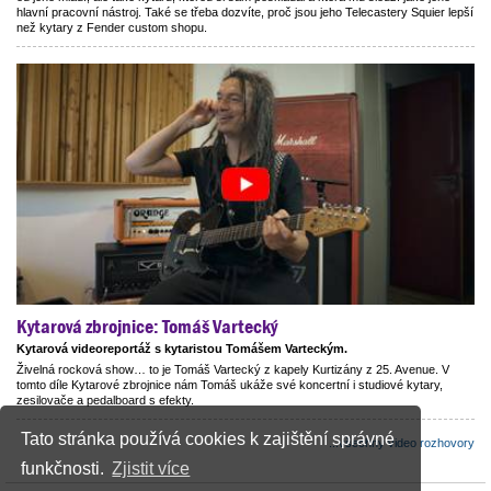
hlavní pracovní nástroj. Také se třeba dozvíte, proč jsou jeho Telecastery Squier lepší
než kytary z Fender custom shopu.
Kytarová zbrojnice: Tomáš Vartecký
Kytarová videoreportáž s kytaristou Tomášem Varteckým.
Živelná rocková show… to je Tomáš Vartecký z kapely Kurtizány z 25. Avenue. V
tomto díle Kytarové zbrojnice nám Tomáš ukáže své koncertní i studiové kytary,
zesilovače a pedalboard s efekty.
Tato stránka používá cookies k zajištění správné
...všechny video rozhovory
funkčnosti.
Zjistit více