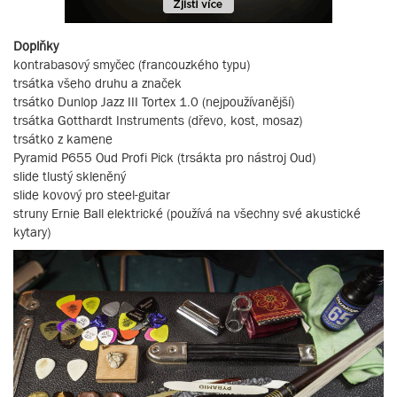
Doplňky
kontrabasový smyčec (francouzkého typu)
trsátka všeho druhu a značek
trsátko Dunlop Jazz III Tortex 1.0 (nejpoužívanější)
trsátka Gotthardt Instruments (dřevo, kost, mosaz)
trsátko z kamene
Pyramid P655 Oud Profi Pick (trsákta pro nástroj Oud)
slide tlustý skleněný
slide kovový pro steel-guitar
struny Ernie Ball elektrické (používá na všechny své akustické
kytary)