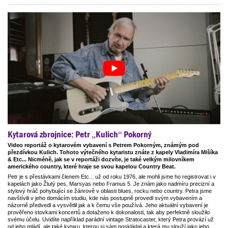
Kytarová zbrojnice: Petr „Kulich“ Pokorný
Video reportáž o kytarovém vybavení s Petrem Pokorným, známým pod
přezdívkou Kulich. Tohoto výtečného kytaristu znáte z kapely Vladimíra Mišíka
& Etc... Nicméně, jak se v reportáži dozvíte, je také velkým milovníkem
amerického country, které hraje se svou kapelou Country Beat.
Petr je s přestávkami členem Etc... už od roku 1976, ale mohli jsme ho registrovat i v
kapelách jako Žlutý pes, Marsyas nebo Framus 5. Je znám jako nadmíru precizní a
stylový hráč pohybující se žánrově v oblasti blues, rocku nebo country. Petra jsme
navštívili v jeho domácím studiu, kde nás postupně provedl svým vybavením a
názorně předvedl a vysvětlil jak a k čemu vše používá. Jeho aktuální vybavení je
prověřeno stovkami koncertů a dotaženo k dokonalosti, tak aby perfektně sloužilo
svému účelu. Uvidíte například parádní vintage Stratocaster, který Petra provází už
od jeho mládí, ale také kytaru, kterou si sám poskládal a která mu slouží jako jeho