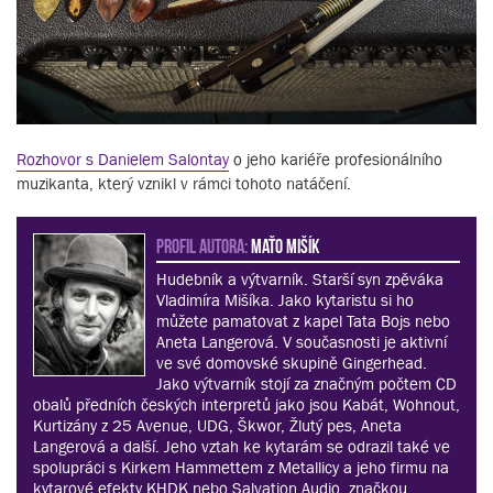
Rozhovor s Danielem Salontay
o jeho kariéře profesionálního
muzikanta, který vznikl v rámci tohoto natáčení.
PROFIL AUTORA:
Maťo Mišík
Hudebník a výtvarník. Starší syn zpěváka
Vladimíra Mišíka. Jako kytaristu si ho
můžete pamatovat z kapel Tata Bojs nebo
Aneta Langerová. V současnosti je aktivní
ve své domovské skupině Gingerhead.
Jako výtvarník stojí za značným počtem CD
obalů předních českých interpretů jako jsou Kabát, Wohnout,
Kurtizány z 25 Avenue, UDG, Škwor, Žlutý pes, Aneta
Langerová a další. Jeho vztah ke kytarám se odrazil také ve
spolupráci s Kirkem Hammettem z Metallicy a jeho firmu na
kytarové efekty KHDK nebo Salvation Audio, značkou