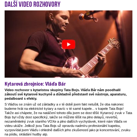
Další video rozhovory
Kytarová zbrojnice: Vláďa Bár
Video rozhovor s kytaristou skupiny Tata Bojs. Vláďa Bár nám poodhalil
zákoutí své kytarové kuchyně a důkladně představil své nástroje, aparaturu,
pedalboard s efekty.
S Vláďou se znám už od základky a v té době jsem fakt netušili, že oba nakonec
budeme hrát na elektrické kytary a navíc v té samé kapele... v kapele Tata Bojs!
Takže asi chápete, že na natáčení tohoto dílu jsem se dost těšil. Kytarový zvuk v Tata
Bojs byl vždy dost specifický, takže se můžete těšit na plno delayů, reverbů,
nezaměnitelný zvuk starého VOXe a plno dalších vychytávek, které nám Vláďa ve
videu ukáže. Jelikož jsou Tata Bojs už opravdu nadmíru profesionální kapelou,
vyzpovídal jsem Vláďu i ohledně dalších jeho zkušeností jako je koncertování, zvuku
na pódiu, skládání hudby atp.