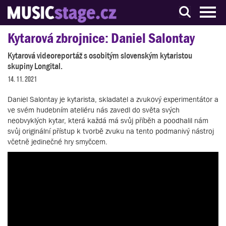
S muzikanty pro muzikanty
Kytarová zbrojnice: Daniel Salontay
Kytarová videoreportáž s osobitým slovenským kytaristou
skupiny Longital.
14. 11. 2021
Daniel Salontay je kytarista, skladatel a zvukový experimentátor a
ve svém hudebním ateliéru nás zavedl do světa svých
neobvyklých kytar, která každá má svůj příběh a poodhalil nám
svůj originální přístup k tvorbě zvuku na tento podmanivý nástroj
včetně jedinečné hry smyčcem.