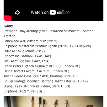
Kytary
Cremona Luby Archtop (1956, osazená snímačem Fishman
Archtop)
Lakewood A38 custom built (2012)
Epiphone Masterbilt Century Zenith (2019, 1930 Replica)
Guild M-120e (okolo 2017)
Ibanez Joe Satriani (1991, JAP)
G&L Asat Special (1992, USA)
Frank Peter Dietrich Migma (1965-68, Erlbach DE)
Heinz Seifert Favorit (1972-74, Erlbach DE)
Jolana Pedro Bass (cca 1960, baritone úprava)
Squier Vintage Modified Baritone Jazzmaster (2015-17)
Orpheus (12 strunná el. kytara, 1970+, BG)
Epiphone G-1275 (2020)