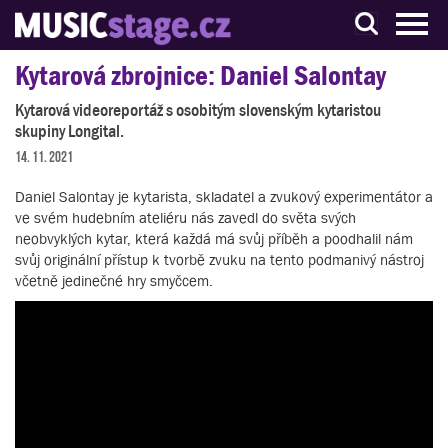
S muzikanty pro muzikanty
Kytarová zbrojnice: Daniel Salontay
Kytarová videoreportáž s osobitým slovenským kytaristou
skupiny Longital.
14. 11. 2021
Daniel Salontay je kytarista, skladatel a zvukový experimentátor a
ve svém hudebním ateliéru nás zavedl do světa svých
neobvyklých kytar, která každá má svůj příběh a poodhalil nám
svůj originální přístup k tvorbě zvuku na tento podmanivý nástroj
včetně jedinečné hry smyčcem.