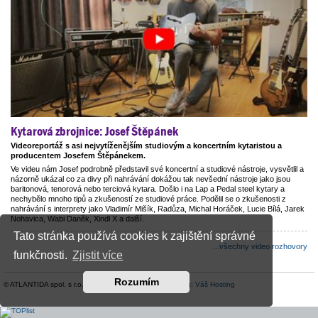
Kytarová zbrojnice: Josef Štěpánek
Videoreportáž s asi nejvytíženějším studiovým a koncertním kytaristou a
producentem Josefem Štěpánekem.
Ve videu nám Josef podrobně představil své koncertní a studiové nástroje, vysvětlil a
názorně ukázal co za divy při nahrávání dokážou tak nevšední nástroje jako jsou
baritonová, tenorová nebo terciová kytara. Došlo i na Lap a Pedal steel kytary a
nechybělo mnoho tipů a zkušeností ze studiové práce. Podělil se o zkušenosti z
nahrávání s interprety jako Vladimír Mišík, Radůza, Michal Horáček, Lucie Bílá, Jarek
Nohavica, Wabi Daněk, Xindl X a další.
Tato stránka používá cookies k zajištění správné
...všechny video rozhovory
funkčnosti.
Zjistit více
Rozumím
© ATLANTIDA spol. s r.o. |
Kontaktní údaje
| Hosting:
Váš Hosting