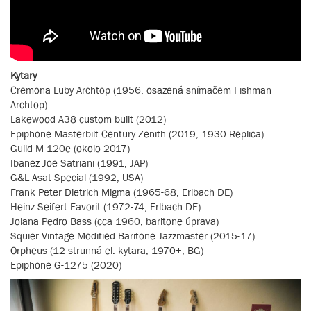
Kytary
Cremona Luby Archtop (1956, osazená snímačem Fishman
Archtop)
Lakewood A38 custom built (2012)
Epiphone Masterbilt Century Zenith (2019, 1930 Replica)
Guild M-120e (okolo 2017)
Ibanez Joe Satriani (1991, JAP)
G&L Asat Special (1992, USA)
Frank Peter Dietrich Migma (1965-68, Erlbach DE)
Heinz Seifert Favorit (1972-74, Erlbach DE)
Jolana Pedro Bass (cca 1960, baritone úprava)
Squier Vintage Modified Baritone Jazzmaster (2015-17)
Orpheus (12 strunná el. kytara, 1970+, BG)
Epiphone G-1275 (2020)