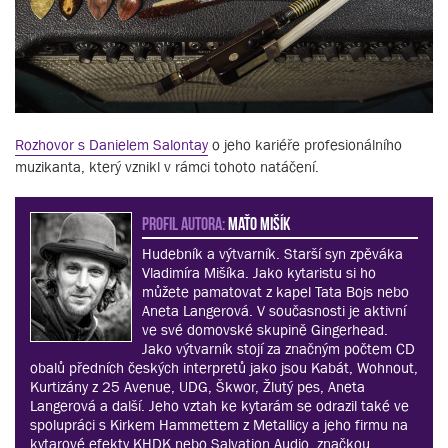
Rozhovor s Danielem Salontay
o jeho kariéře profesionálního
muzikanta, který vznikl v rámci tohoto natáčení.
PROFIL AUTORA:
Maťo Mišík
Hudebník a výtvarník. Starší syn zpěváka
Vladimíra Mišíka. Jako kytaristu si ho
můžete pamatovat z kapel Tata Bojs nebo
Aneta Langerová. V současnosti je aktivní
ve své domovské skupině Gingerhead.
Jako výtvarník stojí za značným počtem CD
obalů předních českých interpretů jako jsou Kabát, Wohnout,
Kurtizány z 25 Avenue, UDG, Škwor, Žlutý pes, Aneta
Langerová a další. Jeho vztah ke kytarám se odrazil také ve
spolupráci s Kirkem Hammettem z Metallicy a jeho firmu na
kytarové efekty KHDK nebo Salvation Audio, značkou