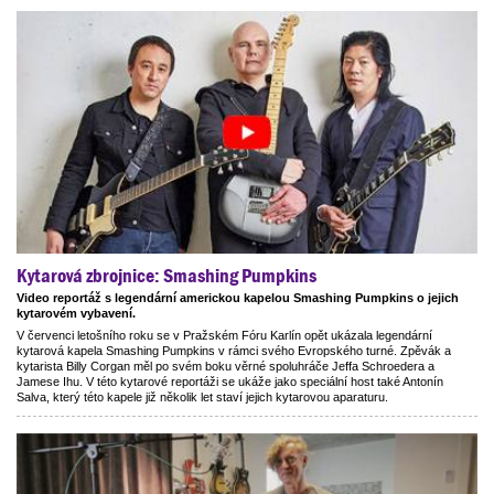
Kytarová zbrojnice: Smashing Pumpkins
Video reportáž s legendární americkou kapelou Smashing Pumpkins o jejich
kytarovém vybavení.
V červenci letošního roku se v Pražském Fóru Karlín opět ukázala legendární
kytarová kapela Smashing Pumpkins v rámci svého Evropského turné. Zpěvák a
kytarista Billy Corgan měl po svém boku věrné spoluhráče Jeffa Schroedera a
Jamese Ihu. V této kytarové reportáži se ukáže jako speciální host také Antonín
Salva, který této kapele již několik let staví jejich kytarovou aparaturu.