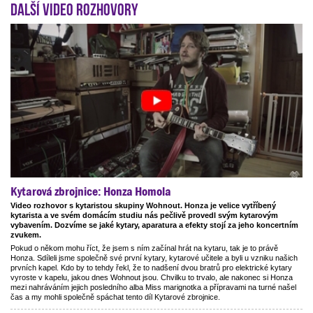
Další video rozhovory
Kytarová zbrojnice: Honza Homola
Video rozhovor s kytaristou skupiny Wohnout. Honza je velice vytříbený
kytarista a ve svém domácím studiu nás pečlivě provedl svým kytarovým
vybavením. Dozvíme se jaké kytary, aparatura a efekty stojí za jeho koncertním
zvukem.
Pokud o někom mohu říct, že jsem s ním začínal hrát na kytaru, tak je to právě
Honza. Sdíleli jsme společně své první kytary, kytarové učitele a byli u vzniku našich
prvních kapel. Kdo by to tehdy řekl, že to nadšení dvou bratrů pro elektrické kytary
vyroste v kapelu, jakou dnes Wohnout jsou. Chvilku to trvalo, ale nakonec si Honza
mezi nahráváním jejich posledního alba Miss marignotka a přípravami na turné našel
čas a my mohli společně spáchat tento díl Kytarové zbrojnice.