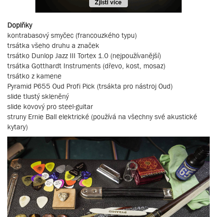
Doplňky
kontrabasový smyčec (francouzkého typu)
trsátka všeho druhu a značek
trsátko Dunlop Jazz III Tortex 1.0 (nejpoužívanější)
trsátka Gotthardt Instruments (dřevo, kost, mosaz)
trsátko z kamene
Pyramid P655 Oud Profi Pick (trsákta pro nástroj Oud)
slide tlustý skleněný
slide kovový pro steel-guitar
struny Ernie Ball elektrické (používá na všechny své akustické
kytary)