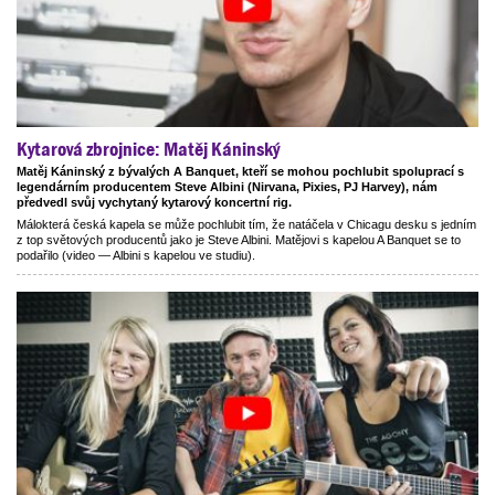
Kytarová zbrojnice: Matěj Káninský
Matěj Káninský z bývalých A Banquet, kteří se mohou pochlubit spoluprací s
legendárním producentem Steve Albini (Nirvana, Pixies, PJ Harvey), nám
předvedl svůj vychytaný kytarový koncertní rig.
Málokterá česká kapela se může pochlubit tím, že natáčela v Chicagu desku s jedním
z top světových producentů jako je Steve Albini. Matějovi s kapelou A Banquet se to
podařilo (video — Albini s kapelou ve studiu).