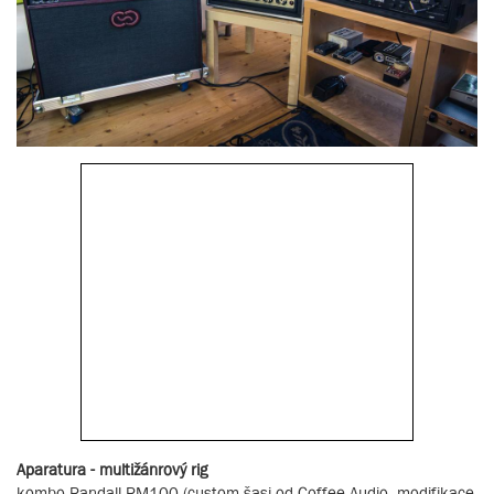
Aparatura - multižánrový rig
kombo Randall RM100 (custom šasi od Coffee Audio, modifikace