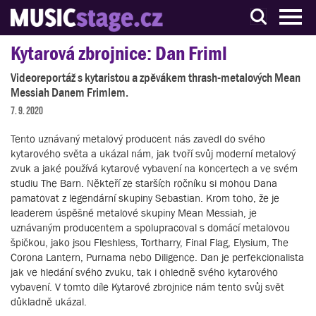
S muzikanty pro muzikanty
Kytarová zbrojnice: Dan Friml
Videoreportáž s kytaristou a zpěvákem thrash-metalových Mean
Messiah Danem Frimlem.
7. 9. 2020
Tento uznávaný metalový producent nás zavedl do svého
kytarového světa a ukázal nám, jak tvoří svůj moderní metalový
zvuk a jaké používá kytarové vybavení na koncertech a ve svém
studiu The Barn. Někteří ze starších ročníku si mohou Dana
pamatovat z legendární skupiny Sebastian. Krom toho, že je
leaderem úspěšné metalové skupiny Mean Messiah, je
uznávaným producentem a spolupracoval s domácí metalovou
špičkou, jako jsou Fleshless, Tortharry, Final Flag, Elysium, The
Corona Lantern, Purnama nebo Diligence. Dan je perfekcionalista
jak ve hledání svého zvuku, tak i ohledně svého kytarového
vybavení. V tomto díle Kytarové zbrojnice nám tento svůj svět
důkladně ukázal.