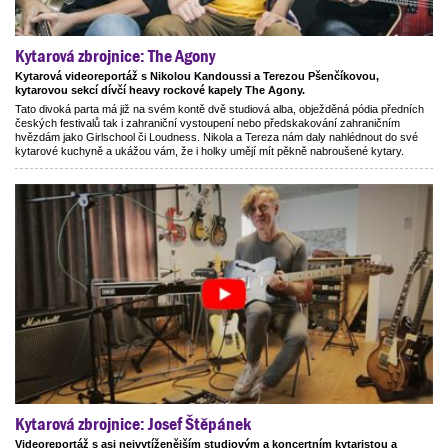
Kytarová zbrojnice: The Agony
Kytarová videoreportáž s Nikolou Kandoussi a Terezou Pšenčíkovou,
kytarovou sekcí dívčí heavy rockové kapely The Agony.
Tato divoká parta má již na svém kontě dvě studiová alba, obježděná pódia předních
českých festivalů tak i zahraniční vystoupení nebo předskakování zahraničním
hvězdám jako Girlschool či Loudness. Nikola a Tereza nám daly nahlédnout do své
kytarové kuchyně a ukážou vám, že i holky umějí mít pěkně nabroušené kytary.
Kytarová zbrojnice: Josef Štěpánek
Videoreportáž s asi nejvytíženějším studiovým a koncertním kytaristou a