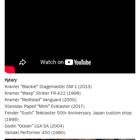
Kytary
Kramer “Blackie” Stagemaster SM-1 (2013)
Kramer “Wasp” Striker FR-422 (1998)
Kramer “Redhead” Vanguard (2000)
Stanislav Papež “Mimi” Evilcaster (2017)
Fender “Sushi” Telecaster 50th Anniversary, Japan custom shop
(1996)
Godin “Ocean” LGX-SA (2004)
Yamaki Performer 450 (1980)