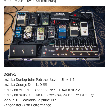
Mooer Macro Power S8 multizdroj
Doplňky
trsátka Dunlop John Petrucci Jazz III Ultex 1.5
trsátka George Dennis 0.88
struny na elektriku D'Addario NYXL 1046 a 1052
struny na akustiku Elixir Nanoweb 80/20 Bronze Extra Light
ladička TC Electronic PolyTune Clip
kapodaster G7th Performance 3