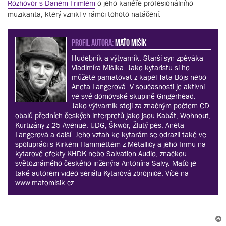
Rozhovor s Danem Frimlem
o jeho kariéře profesionálního
muzikanta, který vznikl v rámci tohoto natáčení.
PROFIL AUTORA:
Maťo Mišík
Hudebník a výtvarník. Starší syn zpěváka
Vladimíra Mišíka. Jako kytaristu si ho
můžete pamatovat z kapel Tata Bojs nebo
Aneta Langerová. V současnosti je aktivní
ve své domovské skupině Gingerhead.
Jako výtvarník stojí za značným počtem CD
obalů předních českých interpretů jako jsou Kabát, Wohnout,
Kurtizány z 25 Avenue, UDG, Škwor, Žlutý pes, Aneta
Langerová a další. Jeho vztah ke kytarám se odrazil také ve
spolupráci s Kirkem Hammettem z Metallicy a jeho firmu na
kytarové efekty KHDK nebo Salvation Audio, značkou
světoznámého českého inženýra Antonína Salvy. Maťo je
také autorem video seriálu Kytarová zbrojnice. Více na
www.matomisik.cz.