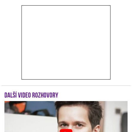
r
Další video rozhovory