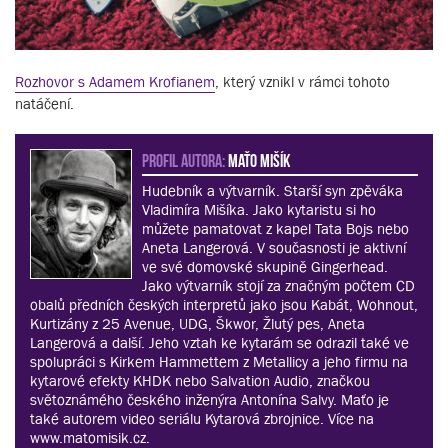
Rozhovor s Adamem Krofianem
, který vznikl v rámci tohoto
natáčení.
PROFIL AUTORA:
Maťo Mišík
Hudebník a výtvarník. Starší syn zpěváka
Vladimíra Mišíka. Jako kytaristu si ho
můžete pamatovat z kapel Tata Bojs nebo
Aneta Langerová. V současnosti je aktivní
ve své domovské skupině Gingerhead.
Jako výtvarník stojí za značným počtem CD
obalů předních českých interpretů jako jsou Kabát, Wohnout,
Kurtizány z 25 Avenue, UDG, Škwor, Žlutý pes, Aneta
Langerová a další. Jeho vztah ke kytarám se odrazil také ve
spolupráci s Kirkem Hammettem z Metallicy a jeho firmu na
kytarové efekty KHDK nebo Salvation Audio, značkou
světoznámého českého inženýra Antonína Salvy. Maťo je
také autorem video seriálu Kytarová zbrojnice. Více na
www.matomisik.cz.