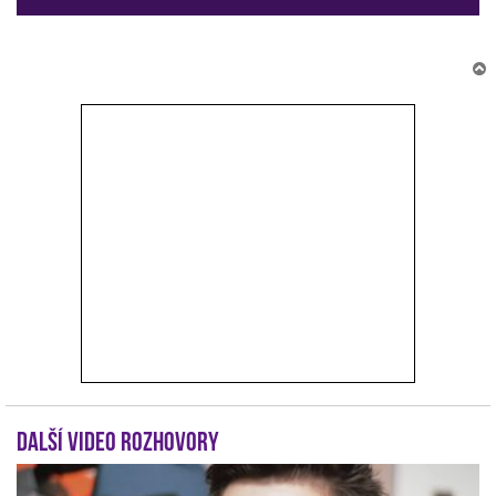
r
Další video rozhovory