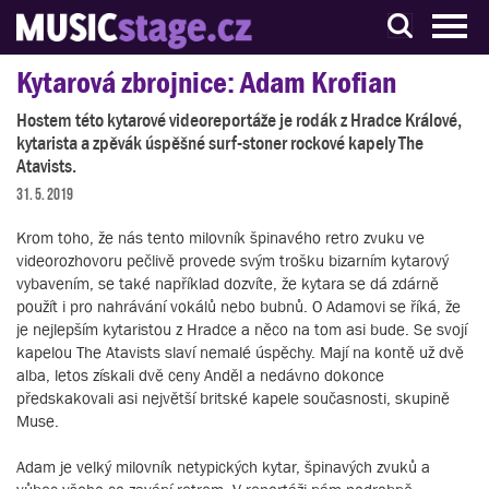
S muzikanty pro muzikanty
Kytarová zbrojnice: Adam Krofian
Hostem této kytarové videoreportáže je rodák z Hradce Králové,
kytarista a zpěvák úspěšné surf-stoner rockové kapely The
Atavists.
31. 5. 2019
Krom toho, že nás tento milovník špinavého retro zvuku ve
videorozhovoru pečlivě provede svým trošku bizarním kytarový
vybavením, se také například dozvíte, že kytara se dá zdárně
použít i pro nahrávání vokálů nebo bubnů. O Adamovi se říká, že
je nejlepším kytaristou z Hradce a něco na tom asi bude. Se svojí
kapelou The Atavists slaví nemalé úspěchy. Mají na kontě už dvě
alba, letos získali dvě ceny Anděl a nedávno dokonce
předskakovali asi největší britské kapele současnosti, skupině
Muse.
Adam je velký milovník netypických kytar, špinavých zvuků a