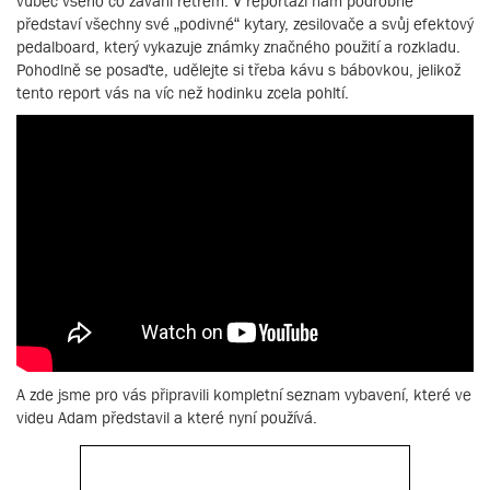
vůbec všeho co zavání retrem. V reportáži nám podrobně
představí všechny své „podivné“ kytary, zesilovače a svůj efektový
pedalboard, který vykazuje známky značného použití a rozkladu.
Pohodlně se posaďte, udělejte si třeba kávu s bábovkou, jelikož
tento report vás na víc než hodinku zcela pohltí.
A zde jsme pro vás připravili kompletní seznam vybavení, které ve
videu Adam představil a které nyní používá.