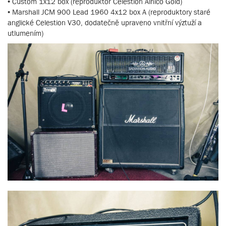
• Custom 1x12 box (reproduktor Celestion Alnico Gold)
• Marshall JCM 900 Lead 1960 4x12 box A (reproduktory staré
anglické Celestion V30, dodatečně upraveno vnitřní výztuží a
utlumením)