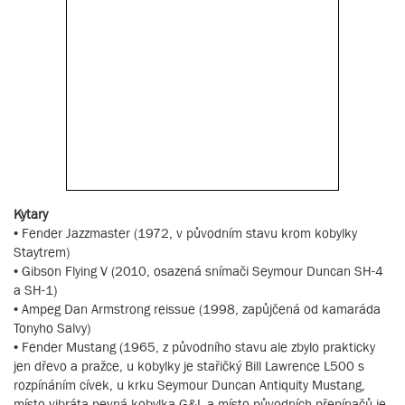
Kytary
• Fender Jazzmaster (1972, v původním stavu krom kobylky
Staytrem)
• Gibson Flying V (2010, osazená snímači Seymour Duncan SH-4
a SH-1)
• Ampeg Dan Armstrong reissue (1998, zapůjčená od kamaráda
Tonyho Salvy)
• Fender Mustang (1965, z původního stavu ale zbylo prakticky
jen dřevo a pražce, u kobylky je stařičký Bill Lawrence L500 s
rozpínáním cívek, u krku Seymour Duncan Antiquity Mustang,
místo vibráta pevná kobylka G&L a místo původních přepínačů je