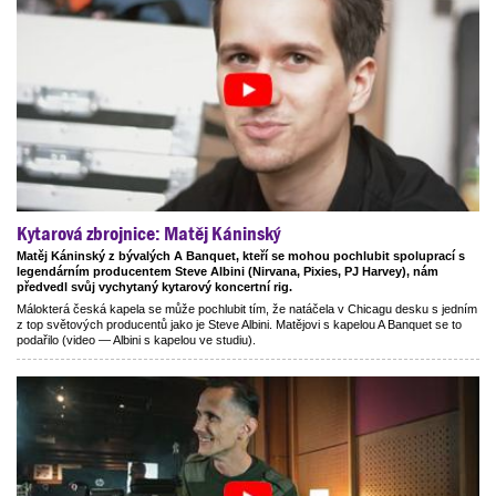
Kytarová zbrojnice: Matěj Káninský
Matěj Káninský z bývalých A Banquet, kteří se mohou pochlubit spoluprací s
legendárním producentem Steve Albini (Nirvana, Pixies, PJ Harvey), nám
předvedl svůj vychytaný kytarový koncertní rig.
Málokterá česká kapela se může pochlubit tím, že natáčela v Chicagu desku s jedním
z top světových producentů jako je Steve Albini. Matějovi s kapelou A Banquet se to
podařilo (video — Albini s kapelou ve studiu).