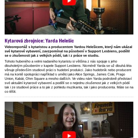
Kytarová zbrojnice: Yarda Helešic
Videoreportáž s kytaristou a producentem Yardou Helešicem, který nám ukázal
své kytarové vybavení, zavzpomínal na působení v Support Lesbiens, podělil
se o zkušenosti jak z velkých pódií, tak i z práce ve studiu.
Tohoto hubeného a velmi nadaného kytaristu si většina z nás spojuje s jeho
dlouholetým působením v kapele Support Lesbiens. Nicméně Yarda se už dlouhá léta
věnuje především studiové práci s hudební produkci. Jako hudebník nebo producent
má na kontě spolupráci například s umělci jako Alice Springs, James Cole, Prago
Union, Kabát, Ohm Square a mnoho dalších. Ve videu nám Yarda podrobně představí
své aktuální kytarové vybavení a podělí se o nejednu zkušenost jak z velkých pódií
tak i ze studiové práce a to jak z pohledu muzikanta, tak i jako producenta. Máte se na
co těšit.