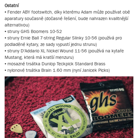
Ostatní
• Fender ABY footswitch, díky kterému Adam může používat obě
aparatury současně (dočasné řešení, bude nahrazen kvalitnější
alternativou)
• struny GHS Boomers 10-52
• struny Ernie Ball 7-string Regular Slinky 10-56 (používá pro
podladěné kytary, ze sady vypustí jednu strunu)
• struny D'Addario XL Nickel Wound 11-56 (používá na kytaře
Mustang, která má kratší menzuru)
• mosazné trsátka Dunlop Teckpick Standard Brass
• nylonové trsátka Brain 1.60 mm (nyní Janicek Picks)