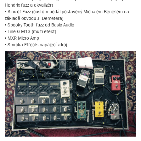
Hendrix fuzz a ekvalizér)
• Kinx of Fuzz (custom pedál postavený Michalem Benešem na
základě obvodu J. Demetera)
• Spooky Tooth fuzz od Basic Audio
• Line 6 M13 (multi efekt)
• MXR Micro Amp
• Smrcka Effects napájecí zdroj