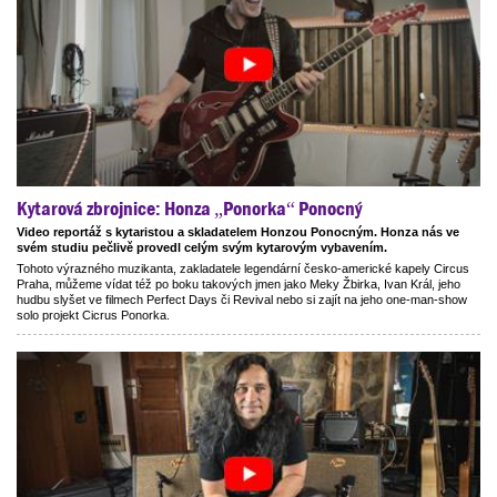
Kytarová zbrojnice: Honza „Ponorka“ Ponocný
Video reportáž s kytaristou a skladatelem Honzou Ponocným. Honza nás ve
svém studiu pečlivě provedl celým svým kytarovým vybavením.
Tohoto výrazného muzikanta, zakladatele legendární česko-americké kapely Circus
Praha, můžeme vídat též po boku takových jmen jako Meky Žbirka, Ivan Král, jeho
hudbu slyšet ve filmech Perfect Days či Revival nebo si zajít na jeho one-man-show
solo projekt Cicrus Ponorka.