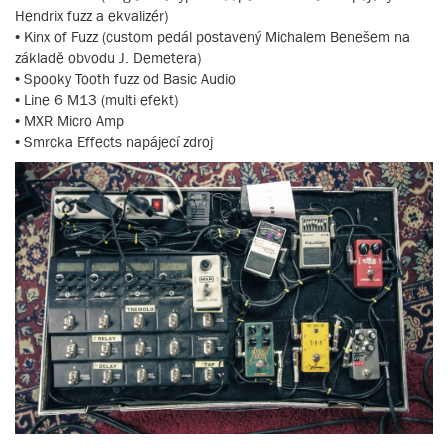
Hendrix fuzz a ekvalizér)
• Kinx of Fuzz (custom pedál postavený Michalem Benešem na
základě obvodu J. Demetera)
• Spooky Tooth fuzz od Basic Audio
• Line 6 M13 (multi efekt)
• MXR Micro Amp
• Smrcka Effects napájecí zdroj