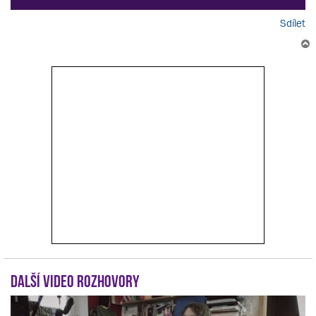
Sdílet
r
Další video rozhovory