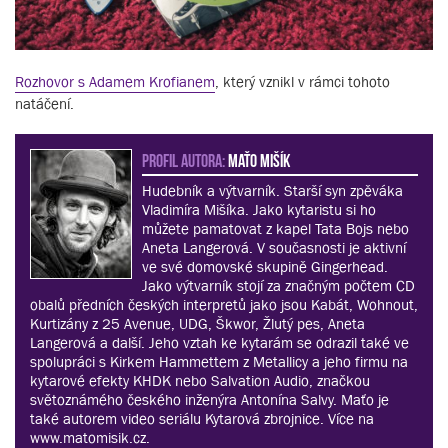
Rozhovor s Adamem Krofianem
, který vznikl v rámci tohoto
natáčení.
PROFIL AUTORA:
Maťo Mišík
Hudebník a výtvarník. Starší syn zpěváka
Vladimíra Mišíka. Jako kytaristu si ho
můžete pamatovat z kapel Tata Bojs nebo
Aneta Langerová. V současnosti je aktivní
ve své domovské skupině Gingerhead.
Jako výtvarník stojí za značným počtem CD
obalů předních českých interpretů jako jsou Kabát, Wohnout,
Kurtizány z 25 Avenue, UDG, Škwor, Žlutý pes, Aneta
Langerová a další. Jeho vztah ke kytarám se odrazil také ve
spolupráci s Kirkem Hammettem z Metallicy a jeho firmu na
kytarové efekty KHDK nebo Salvation Audio, značkou
světoznámého českého inženýra Antonína Salvy. Maťo je
také autorem video seriálu Kytarová zbrojnice. Více na
www.matomisik.cz.