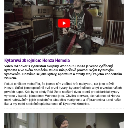
Kytarová zbrojnice: Honza Homola
Video rozhovor s kytaristou skupiny Wohnout. Honza je velice vytříbený
kytarista a ve svém domácím studiu nás pečlivě provedl svým kytarovým
vybavením. Dozvíme se jaké kytary, aparatura a efekty stojí za jeho koncertním
zvukem.
Pokud o někom mohu říct, že jsem s ním začínal hrát na kytaru, tak je to právě
Honza. Sdíleli jsme společně své první kytary, kytarové učitele a byli u vzniku našich
prvních kapel. Kdo by to tehdy řekl, že to nadšení dvou bratrů pro elektrické kytary
vyroste v kapelu, jakou dnes Wohnout jsou. Chvilku to trvalo, ale nakonec si Honza
mezi nahráváním jejich posledního alba Miss marignotka a přípravami na turné našel
čas a my mohli společně spáchat tento díl Kytarové zbrojnice.