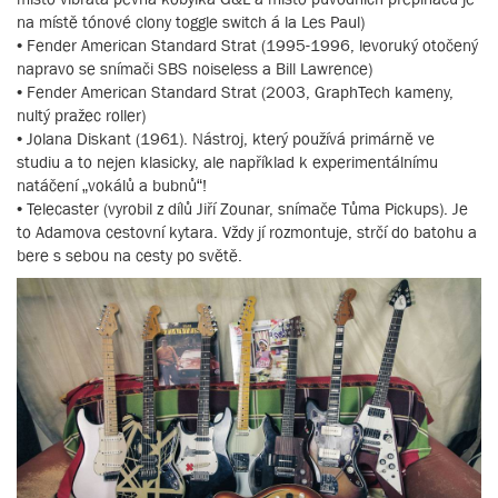
na místě tónové clony toggle switch á la Les Paul)
• Fender American Standard Strat (1995-1996, levoruký otočený
napravo se snímači SBS noiseless a Bill Lawrence)
• Fender American Standard Strat (2003, GraphTech kameny,
nultý pražec roller)
• Jolana Diskant (1961). Nástroj, který používá primárně ve
studiu a to nejen klasicky, ale například k experimentálnímu
natáčení „vokálů a bubnů“!
• Telecaster (vyrobil z dílů Jiří Zounar, snímače Tůma Pickups). Je
to Adamova cestovní kytara. Vždy jí rozmontuje, strčí do batohu a
bere s sebou na cesty po světě.