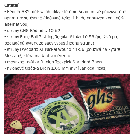
Ostatní
• Fender ABY footswitch, díky kterému Adam může používat obě
aparatury současně (dočasné řešení, bude nahrazen kvalitnější
alternativou)
• struny GHS Boomers 10-52
• struny Ernie Ball 7-string Regular Slinky 10-56 (používá pro
podladěné kytary, ze sady vypustí jednu strunu)
• struny D'Addario XL Nickel Wound 11-56 (používá na kytaře
Mustang, která má kratší menzuru)
• mosazné trsátka Dunlop Teckpick Standard Brass
• nylonové trsátka Brain 1.60 mm (nyní Janicek Picks)