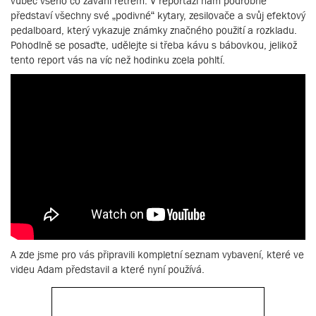
vůbec všeho co zavání retrem. V reportáži nám podrobně
představí všechny své „podivné“ kytary, zesilovače a svůj efektový
pedalboard, který vykazuje známky značného použití a rozkladu.
Pohodlně se posaďte, udělejte si třeba kávu s bábovkou, jelikož
tento report vás na víc než hodinku zcela pohltí.
A zde jsme pro vás připravili kompletní seznam vybavení, které ve
videu Adam představil a které nyní používá.