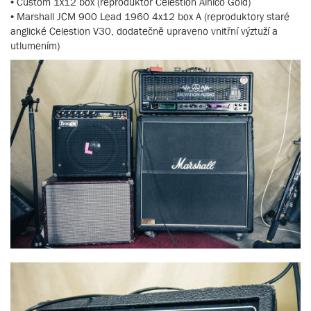
• Custom 1x12 box (reproduktor Celestion Alnico Gold)
• Marshall JCM 900 Lead 1960 4x12 box A (reproduktory staré
anglické Celestion V30, dodatečně upraveno vnitřní výztuží a
utlumením)