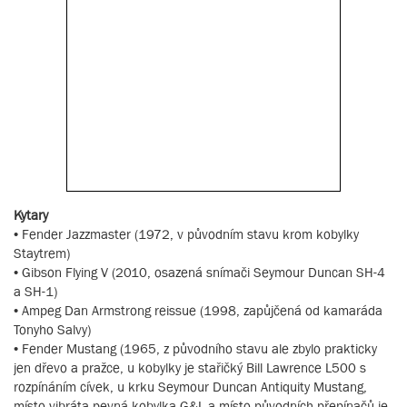
Kytary
• Fender Jazzmaster (1972, v původním stavu krom kobylky
Staytrem)
• Gibson Flying V (2010, osazená snímači Seymour Duncan SH-4
a SH-1)
• Ampeg Dan Armstrong reissue (1998, zapůjčená od kamaráda
Tonyho Salvy)
• Fender Mustang (1965, z původního stavu ale zbylo prakticky
jen dřevo a pražce, u kobylky je stařičký Bill Lawrence L500 s
rozpínáním cívek, u krku Seymour Duncan Antiquity Mustang,
místo vibráta pevná kobylka G&L a místo původních přepínačů je