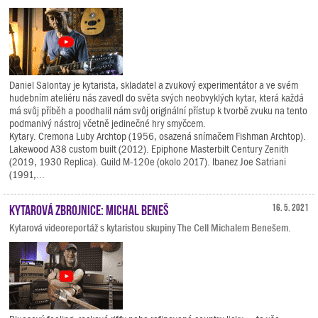
Daniel Salontay je kytarista, skladatel a zvukový experimentátor a ve svém
hudebním ateliéru nás zavedl do světa svých neobvyklých kytar, která každá
má svůj příběh a poodhalil nám svůj originální přístup k tvorbě zvuku na tento
podmanivý nástroj včetně jedinečné hry smyčcem.
Kytary. Cremona Luby Archtop (1956, osazená snímačem Fishman Archtop).
Lakewood A38 custom built (2012). Epiphone Masterbilt Century Zenith
(2019, 1930 Replica). Guild M-120e (okolo 2017). Ibanez Joe Satriani
(1991,...
Kytarová zbrojnice: Michal Beneš
16. 5. 2021
Kytarová videoreportáž s kytaristou skupiny The Cell Michalem Benešem.