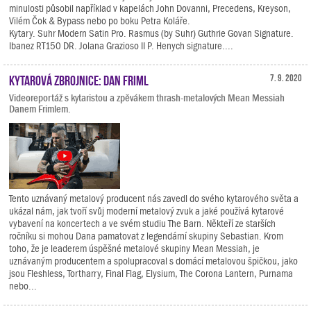
minulosti působil například v kapelách John Dovanni, Precedens, Kreyson,
Vilém Čok & Bypass nebo po boku Petra Koláře.
Kytary. Suhr Modern Satin Pro. Rasmus (by Suhr) Guthrie Govan Signature.
Ibanez RT150 DR. Jolana Grazioso II P. Henych signature....
Kytarová zbrojnice: Dan Friml
7. 9. 2020
Videoreportáž s kytaristou a zpěvákem thrash-metalových Mean Messiah
Danem Frimlem.
Tento uznávaný metalový producent nás zavedl do svého kytarového světa a
ukázal nám, jak tvoří svůj moderní metalový zvuk a jaké používá kytarové
vybavení na koncertech a ve svém studiu The Barn. Někteří ze starších
ročníku si mohou Dana pamatovat z legendární skupiny Sebastian. Krom
toho, že je leaderem úspěšné metalové skupiny Mean Messiah, je
uznávaným producentem a spolupracoval s domácí metalovou špičkou, jako
jsou Fleshless, Tortharry, Final Flag, Elysium, The Corona Lantern, Purnama
nebo...