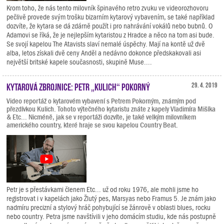
Krom toho, že nás tento milovník špinavého retro zvuku ve videorozhovoru
pečlivě provede svým trošku bizarním kytarový vybavením, se také například
dozvíte, že kytara se dá zdárně použít i pro nahrávání vokálů nebo bubnů. O
Adamovi se říká, že je nejlepším kytaristou z Hradce a něco na tom asi bude.
Se svojí kapelou The Atavists slaví nemalé úspěchy. Mají na kontě už dvě
alba, letos získali dvě ceny Anděl a nedávno dokonce předskakovali asi
největší britské kapele současnosti, skupině Muse....
Kytarová zbrojnice: Petr „Kulich“ Pokorný
29. 4. 2019
Video reportáž o kytarovém vybavení s Petrem Pokorným, známým pod
přezdívkou Kulich. Tohoto výtečného kytaristu znáte z kapely Vladimíra Mišíka
& Etc... Nicméně, jak se v reportáži dozvíte, je také velkým milovníkem
amerického country, které hraje se svou kapelou Country Beat.
Petr je s přestávkami členem Etc... už od roku 1976, ale mohli jsme ho
registrovat i v kapelách jako Žlutý pes, Marsyas nebo Framus 5. Je znám jako
nadmíru precizní a stylový hráč pohybující se žánrově v oblasti blues, rocku
nebo country. Petra jsme navštívili v jeho domácím studiu, kde nás postupně