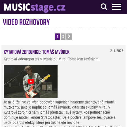
S muzikanty pro muzikanty
Video rozhovory
1
2
Další
Kytarová zbrojnice: Tomáš Javůrek
2. 1. 2023
Kytarová videoreportáž s kytaristou Mirai, Tomášem Javůrkem.
Je milé, že i ve velkých popových kapelách najdeme talentované mladé
muzikanty, jako je například Tomáš Javůrek, kytarista skupiny Mirai. V
Kytarové zbrojnici nám Tomáš představil své kytary, kde jednoznačně
dominuje model Fender Stratocaster. Dále poctivé lampové zesilovače a
pedalboard s efekty, které jen tak někde nevidíte.