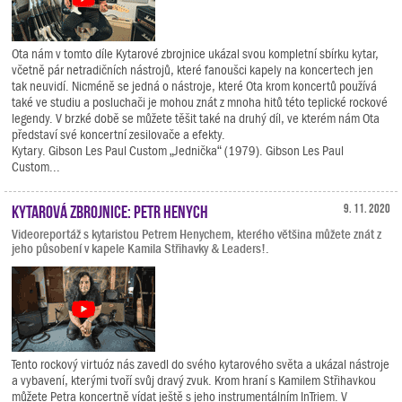
Ota nám v tomto díle Kytarové zbrojnice ukázal svou kompletní sbírku kytar,
včetně pár netradičních nástrojů, které fanoušci kapely na koncertech jen
tak neuvidí. Nicméně se jedná o nástroje, které Ota krom koncertů používá
také ve studiu a posluchači je mohou znát z mnoha hitů této teplické rockové
legendy. V brzké době se můžete těšit také na druhý díl, ve kterém nám Ota
představí své koncertní zesilovače a efekty.
Kytary. Gibson Les Paul Custom „Jednička“ (1979). Gibson Les Paul
Custom...
Kytarová zbrojnice: Petr Henych
9. 11. 2020
Videoreportáž s kytaristou Petrem Henychem, kterého většina můžete znát z
jeho působení v kapele Kamila Střihavky & Leaders!.
Tento rockový virtuóz nás zavedl do svého kytarového světa a ukázal nástroje
a vybavení, kterými tvoří svůj dravý zvuk. Krom hraní s Kamilem Střihavkou
můžete Petra koncertně vídat ještě s jeho instrumentálním InTriem. V