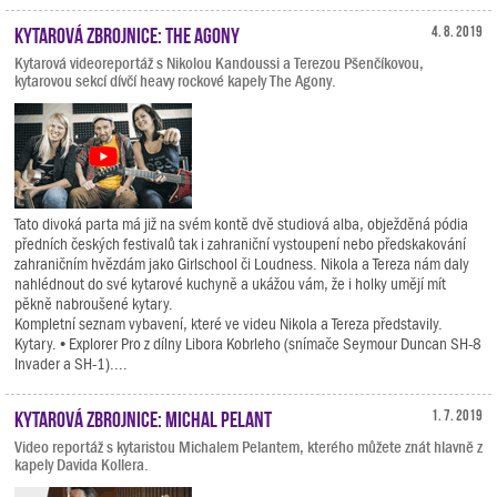
Kytarová zbrojnice: The Agony
4. 8. 2019
Kytarová videoreportáž s Nikolou Kandoussi a Terezou Pšenčíkovou,
kytarovou sekcí dívčí heavy rockové kapely The Agony.
Tato divoká parta má již na svém kontě dvě studiová alba, obježděná pódia
předních českých festivalů tak i zahraniční vystoupení nebo předskakování
zahraničním hvězdám jako Girlschool či Loudness. Nikola a Tereza nám daly
nahlédnout do své kytarové kuchyně a ukážou vám, že i holky umějí mít
pěkně nabroušené kytary.
Kompletní seznam vybavení, které ve videu Nikola a Tereza představily.
Kytary. • Explorer Pro z dílny Libora Kobrleho (snímače Seymour Duncan SH-8
Invader a SH-1)....
Kytarová zbrojnice: Michal Pelant
1. 7. 2019
Video reportáž s kytaristou Michalem Pelantem, kterého můžete znát hlavně z
kapely Davida Kollera.