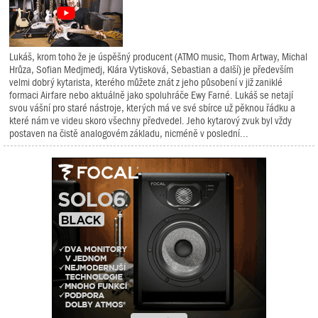
Lukáš, krom toho že je úspěšný producent (ATMO music, Thom Artway, Michal
Hrůza, Sofian Medjmedj, Klára Vytisková, Sebastian a další) je především
velmi dobrý kytarista, kterého můžete znát z jeho působení v již zaniklé
formaci Airfare nebo aktuálně jako spoluhráče Ewy Farné. Lukáš se netají
svou vášní pro staré nástroje, kterých má ve své sbírce už pěknou řádku a
které nám ve videu skoro všechny předvedel. Jeho kytarový zvuk byl vždy
postaven na čistě analogovém základu, nicméně v poslední...