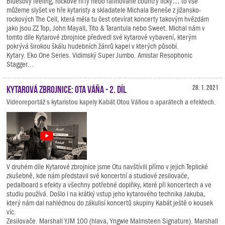
Bluesový feeling, rockové riffy nebo rafinované country licky… to vše
můžeme slyšet ve hře kytaristy a skladatele Michala Beneše z jižansko-
rockových The Cell, která měla tu čest otevírat koncerty takovým hvězdám
jako jsou ZZ Top, John Mayall, Tito & Tarantula nebo Sweet. Michal nám v
tomto díle Kytarové zbrojnice předvedl své kytarové vybavení, kterým
pokrývá širokou škálu hudebních žánrů kapel v kterých působí.
Kytary. Eko One Series. Vidimský Super Jumbo. Amistar Resophonic
Stagger...
Kytarová zbrojnice: Ota Váňa - 2. díl
28. 1. 2021
Videoreportáž s kytaristou kapely Kabát Otou Váňou o aparátech a efektech.
V druhém díle Kytarové zbrojnice jsme Otu navštívili přímo v jejich Teplické
zkušebně, kde nám představil své koncertní a studiové zesilovače,
pedalboard s efekty a všechny potřebné doplňky, které při koncertech a ve
studiu používá. Došlo i na krátký vstup jeho kytarového technika Jakuba,
který nám dal nahlédnou do zákulisí koncertů skupiny Kabát ještě o kousek
víc.
Zesilovače. Marshall YJM 100 (hlava, Yngwie Malmsteen Signature). Marshall