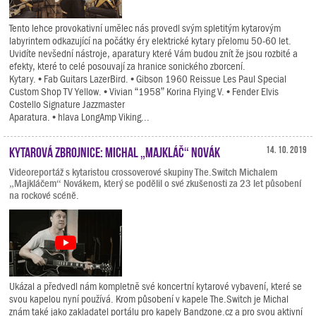
Tento lehce provokativní umělec nás provedl svým spletitým kytarovým
labyrintem odkazující na počátky éry elektrické kytary přelomu 50-60 let.
Uvidíte nevšední nástroje, aparatury které Vám budou znít že jsou rozbité a
efekty, které to celé posouvají za hranice sonického zborcení.
Kytary. • Fab Guitars LazerBird. • Gibson 1960 Reissue Les Paul Special
Custom Shop TV Yellow. • Vivian “1958” Korina Flying V. • Fender Elvis
Costello Signature Jazzmaster
Aparatura. • hlava LongAmp Viking...
Kytarová zbrojnice: Michal „Majkláč“ Novák
14. 10. 2019
Videoreportáž s kytaristou crossoverové skupiny The.Switch Michalem
„Majkláčem“ Novákem, který se podělil o své zkušenosti za 23 let působení
na rockové scéně.
Ukázal a předvedl nám kompletně své koncertní kytarové vybavení, které se
svou kapelou nyní používá. Krom působení v kapele The.Switch je Michal
znám také jako zakladatel portálu pro kapely Bandzone.cz a pro svou aktivní