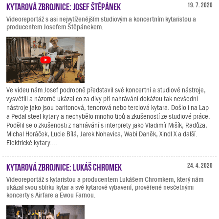
Kytarová zbrojnice: Josef Štěpánek
19. 7. 2020
Videoreportáž s asi nejvytíženějším studiovým a koncertním kytaristou a
producentem Josefem Štěpánekem.
Ve videu nám Josef podrobně představil své koncertní a studiové nástroje,
vysvětlil a názorně ukázal co za divy při nahrávání dokážou tak nevšední
nástroje jako jsou baritonová, tenorová nebo terciová kytara. Došlo i na Lap
a Pedal steel kytary a nechybělo mnoho tipů a zkušeností ze studiové práce.
Podělil se o zkušenosti z nahrávání s interprety jako Vladimír Mišík, Radůza,
Michal Horáček, Lucie Bílá, Jarek Nohavica, Wabi Daněk, Xindl X a další.
Elektrické kytary....
Kytarová zbrojnice: Lukáš Chromek
24. 4. 2020
Videoreportáž s kytaristou a producentem Lukášem Chromkem, který nám
ukázal svou sbírku kytar a své kytarové vybavení, prověřené nesčetnými
koncerty s Airfare a Ewou Farnou.