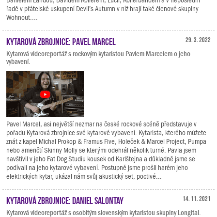
řadě v přátelské uskupení Devil’s Autumn v níž hrají také členové skupiny
Wohnout....
Kytarová zbrojnice: Pavel Marcel
29. 3. 2022
Kytarová videoreportáž s rockovým kytaristou Pavlem Marcelem o jeho
vybavení.
Pavel Marcel, asi největší nezmar na české rockové scéně představuje v
pořadu Kytarová zbrojnice své kytarové vybavení. Kytarista, kterého můžete
znát z kapel Michal Prokop & Framus Five, Holeček & Marcel Project, Pumpa
nebo američtí Skinny Molly se kterými odehrál několik turné. Pavla jsem
navštívil v jeho Fat Dog Studiu kousek od Karlštejna a důkladně jsme se
podívali na jeho kytarové vybavení. Postupně jsme prošli harém jeho
elektrických kytar, ukázal nám svůj akustický set, poctivé...
Kytarová zbrojnice: Daniel Salontay
14. 11. 2021
Kytarová videoreportáž s osobitým slovenským kytaristou skupiny Longital.