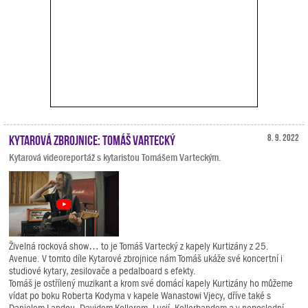
Kytarová zbrojnice: Tomáš Vartecký
8. 9. 2022
Kytarová videoreportáž s kytaristou Tomášem Varteckým.
Živelná rocková show… to je Tomáš Vartecký z kapely Kurtizány z 25.
Avenue. V tomto díle Kytarové zbrojnice nám Tomáš ukáže své koncertní i
studiové kytary, zesilovače a pedalboard s efekty.
Tomáš je ostřílený muzikant a krom své domácí kapely Kurtizány ho můžeme
vídat po boku Roberta Kodyma v kapele Wanastowi Vjecy, dříve také s
Danielem Landou, Davidem Kollerem, Lucií, Kollerbandem a v neposlední