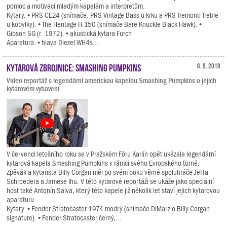
pomoc a motivaci mladým kapelám a interpretům.
Kytary. • PRS CE24 (snímače: PRS Vintage Bass u krku a PRS Tremonti Treble
u kobylky). • The Heritage H-150 (snímače Bare Knuckle Black Hawk). •
Gibson SG (r. 1972). • akustická kytara Furch
Aparatura. • hlava Diezel WH4s...
Kytarová zbrojnice: Smashing Pumpkins
6. 9. 2019
Video reportáž s legendární americkou kapelou Smashing Pumpkins o jejich
kytarovém vybavení.
V červenci letošního roku se v Pražském Fóru Karlín opět ukázala legendární
kytarová kapela Smashing Pumpkins v rámci svého Evropského turné.
Zpěvák a kytarista Billy Corgan měl po svém boku věrné spoluhráče Jeffa
Schroedera a Jamese Ihu. V této kytarové reportáži se ukáže jako speciální
host také Antonín Salva, který této kapele již několik let staví jejich kytarovou
aparaturu.
Kytary. • Fender Stratocaster 1974 modrý (snímače DiMarzio Billy Corgan
signature). • Fender Stratocaster černý,...