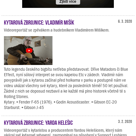
Kytarová zbrojnice: Vladimír Mišík
6. 3. 2020
Videoreportáž se zpěvákem a hudebníkem Vladimírem Mišíkem.
Tuto legendu českého bigbítu netřeba představovat. Dříve Matadors či Blue
Effect, nyní sólový interpret se svou kapelou Etc v zádech. Vladimír nám
povyprávěl jak s kytarou začínal před holkama v parku a postupně nám ve
videu ukázal všechny své kytary, které za posledních téměř 50 let používal.
Žádné z nich se doposud nezbavil a ke každé má plno historek včetně té s
Rolling Stones.
Kytary. • Fender F-65 (1976). • Godin Acousticaster. • Gibson EC-20
Starburst. • Gibson J-45
Kytarová zbrojnice: Yarda Helešic
3. 2. 2020
Videoreportáž s kytaristou a producentem Yardou Helešicem, který nám
ukázal své kytarové vybavení, zavzpomínal na působení v Support Lesbiens,