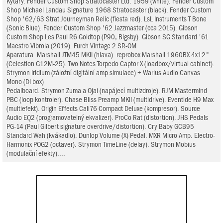
Kytary. Fender Custom Shop Stratocaster Ltd. 1959 (white). Fender Custom
Shop Michael Landau Signature 1968 Stratocaster (black). Fender Custom
Shop '62/63 Strat Journeyman Relic (fiesta red). LsL Instruments T Bone
(Sonic Blue). Fender Custom Shop '62 Jazzmaster (cca 2015). Gibson
Custom Shop Les Paul R6 Goldtop (P90, Bigsby). Gibson SG Standard '61
Maestro Vibrola (2019). Furch Vintage 2 SR-OM
Aparatura. Marshall JTM45 MKII (hlava). reprobox Marshall 1960BX 4x12"
(Celestion G12M-25). Two Notes Torpedo Captor X (loadbox/virtual cabinet).
Strymon Iridium (záložní digitální amp simulace) + Warlus Audio Canvas
Mono (DI box)
Pedalboard. Strymon Zuma a Ojai (napájecí multizdroje). RJM Mastermind
PBC (loop kontroler). Chase Bliss Preamp MKII (multidrive). Eventide H9 Max
(multiefekt). Origin Effects Cali76 Compact Deluxe (kompresor). Source
Audio EQ2 (programovatelný ekvalizer). ProCo Rat (distortion). JHS Pedals
PG-14 (Paul Gilbert signature overdrive/distortion). Cry Baby GCB95
Standard Wah (kvákadlo). Dunlop Volume (X) Pedal. MXR Micro Amp. Electro-
Harmonix POG2 (octaver). Strymon TimeLine (delay). Strymon Mobius
(modulační efekty)....