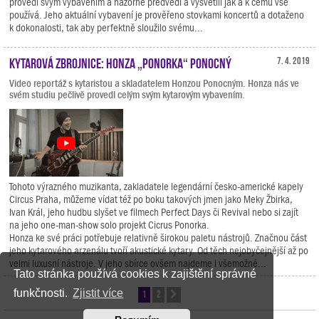
provedl svým vybavením a názorně předvedl a vysvětlil jak a k čemu vše
používá. Jeho aktuální vybavení je prověřeno stovkami koncertů a dotaženo
k dokonalosti, tak aby perfektně sloužilo svému...
Kytarová zbrojnice: Honza „Ponorka“ Ponocný
7. 4. 2019
Video reportáž s kytaristou a skladatelem Honzou Ponocným. Honza nás ve
svém studiu pečlivě provedl celým svým kytarovým vybavením.
Tohoto výrazného muzikanta, zakladatele legendární česko-americké kapely
Circus Praha, můžeme vídat též po boku takových jmen jako Meky Žbirka,
Ivan Král, jeho hudbu slyšet ve filmech Perfect Days či Revival nebo si zajít
na jeho one-man-show solo projekt Cicrus Ponorka.
Honza ke své práci potřebuje relativně širokou paletu nástrojů. Značnou část
jeho kytarového arzenálu tvoří akustické kytary. Od těch nejobyčejnější až po
velmi luxusní nástroje. V jeho sbírce ovšem najdeme i všemožné...
Tato stránka používá cookies k zajištění správné
funkčnosti.
Zjistit více
1
2
Další