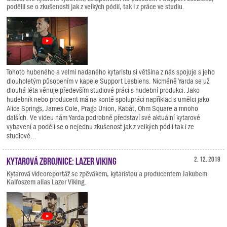
podělil se o zkušenosti jak z velkých pódií, tak i z práce ve studiu.
Tohoto hubeného a velmi nadaného kytaristu si většina z nás spojuje s jeho
dlouholetým působením v kapele Support Lesbiens. Nicméně Yarda se už
dlouhá léta věnuje především studiové práci s hudební produkci. Jako
hudebník nebo producent má na kontě spolupráci například s umělci jako
Alice Springs, James Cole, Prago Union, Kabát, Ohm Square a mnoho
dalších. Ve videu nám Yarda podrobně představí své aktuální kytarové
vybavení a podělí se o nejednu zkušenost jak z velkých pódií tak i ze
studiové...
Kytarová zbrojnice: Lazer Viking
2. 12. 2019
Kytarová videoreportáž se zpěvákem, kytaristou a producentem Jakubem
Kaifoszem alias Lazer Viking.