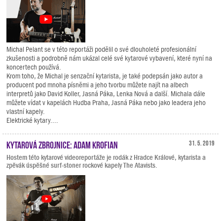
Michal Pelant se v této reportáži podělil o své dlouholeté profesionální
zkušenosti a podrobně nám ukázal celé své kytarové vybavení, které nyní na
koncertech používá.
Krom toho, že Michal je senzační kytarista, je také podepsán jako autor a
producent pod mnoha písněmi a jeho tvorbu můžete najít na albech
interpretů jako David Koller, Jasná Páka, Lenka Nová a další. Michala dále
můžete vídat v kapelách Hudba Praha, Jasná Páka nebo jako leadera jeho
vlastní kapely.
Elektrické kytary....
Kytarová zbrojnice: Adam Krofian
31. 5. 2019
Hostem této kytarové videoreportáže je rodák z Hradce Králové, kytarista a
zpěvák úspěšné surf-stoner rockové kapely The Atavists.