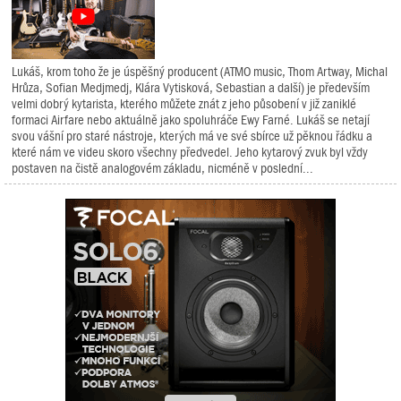
Lukáš, krom toho že je úspěšný producent (ATMO music, Thom Artway, Michal
Hrůza, Sofian Medjmedj, Klára Vytisková, Sebastian a další) je především
velmi dobrý kytarista, kterého můžete znát z jeho působení v již zaniklé
formaci Airfare nebo aktuálně jako spoluhráče Ewy Farné. Lukáš se netají
svou vášní pro staré nástroje, kterých má ve své sbírce už pěknou řádku a
které nám ve videu skoro všechny předvedel. Jeho kytarový zvuk byl vždy
postaven na čistě analogovém základu, nicméně v poslední...