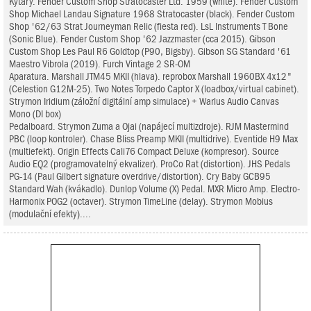
Kytary. Fender Custom Shop Stratocaster Ltd. 1959 (white). Fender Custom
Shop Michael Landau Signature 1968 Stratocaster (black). Fender Custom
Shop '62/63 Strat Journeyman Relic (fiesta red). LsL Instruments T Bone
(Sonic Blue). Fender Custom Shop '62 Jazzmaster (cca 2015). Gibson
Custom Shop Les Paul R6 Goldtop (P90, Bigsby). Gibson SG Standard '61
Maestro Vibrola (2019). Furch Vintage 2 SR-OM
Aparatura. Marshall JTM45 MKII (hlava). reprobox Marshall 1960BX 4x12"
(Celestion G12M-25). Two Notes Torpedo Captor X (loadbox/virtual cabinet).
Strymon Iridium (záložní digitální amp simulace) + Warlus Audio Canvas
Mono (DI box)
Pedalboard. Strymon Zuma a Ojai (napájecí multizdroje). RJM Mastermind
PBC (loop kontroler). Chase Bliss Preamp MKII (multidrive). Eventide H9 Max
(multiefekt). Origin Effects Cali76 Compact Deluxe (kompresor). Source
Audio EQ2 (programovatelný ekvalizer). ProCo Rat (distortion). JHS Pedals
PG-14 (Paul Gilbert signature overdrive/distortion). Cry Baby GCB95
Standard Wah (kvákadlo). Dunlop Volume (X) Pedal. MXR Micro Amp. Electro-
Harmonix POG2 (octaver). Strymon TimeLine (delay). Strymon Mobius
(modulační efekty)....