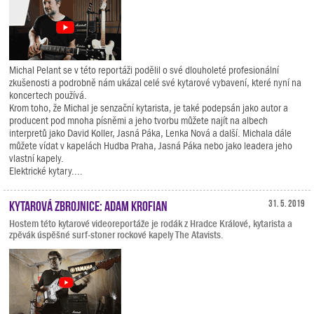
Michal Pelant se v této reportáži podělil o své dlouholeté profesionální
zkušenosti a podrobně nám ukázal celé své kytarové vybavení, které nyní na
koncertech používá.
Krom toho, že Michal je senzační kytarista, je také podepsán jako autor a
producent pod mnoha písněmi a jeho tvorbu můžete najít na albech
interpretů jako David Koller, Jasná Páka, Lenka Nová a další. Michala dále
můžete vídat v kapelách Hudba Praha, Jasná Páka nebo jako leadera jeho
vlastní kapely.
Elektrické kytary....
Kytarová zbrojnice: Adam Krofian
31. 5. 2019
Hostem této kytarové videoreportáže je rodák z Hradce Králové, kytarista a
zpěvák úspěšné surf-stoner rockové kapely The Atavists.