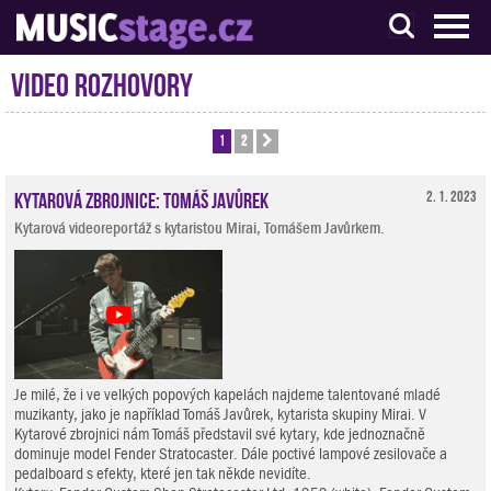
S muzikanty pro muzikanty
Video rozhovory
1
2
Další
Kytarová zbrojnice: Tomáš Javůrek
2. 1. 2023
Kytarová videoreportáž s kytaristou Mirai, Tomášem Javůrkem.
Je milé, že i ve velkých popových kapelách najdeme talentované mladé
muzikanty, jako je například Tomáš Javůrek, kytarista skupiny Mirai. V
Kytarové zbrojnici nám Tomáš představil své kytary, kde jednoznačně
dominuje model Fender Stratocaster. Dále poctivé lampové zesilovače a
pedalboard s efekty, které jen tak někde nevidíte.