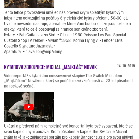
Tento lehce provokativní umělec nás provedl svým spletitým kytarovým
labyrintem odkazující na počátky éry elektrické kytary přelomu 50-60 let.
Uvidíte nevšední nástroje, aparatury které Vám budou znít že jsou rozbité a
efekty, které to celé posouvají za hranice sonického zborcení.
Kytary. • Fab Guitars LazerBird. • Gibson 1960 Reissue Les Paul Special
Custom Shop TV Yellow. • Vivian “1958” Korina Flying V. • Fender Elvis
Costello Signature Jazzmaster
Aparatura. • hlava LongAmp Viking...
Kytarová zbrojnice: Michal „Majkláč“ Novák
14. 10. 2019
Videoreportáž s kytaristou crossoverové skupiny The.Switch Michalem
„Majkláčem“ Novákem, který se podělil o své zkušenosti za 23 let působení
na rockové scéně.
Ukázal a předvedl nám kompletně své koncertní kytarové vybavení, které se
svou kapelou nyní používá. Krom působení v kapele The.Switch je Michal
znám také jako zakladatel portálu pro kapely Bandzone.cz a pro svou aktivní