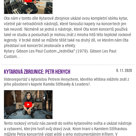
Ota nám v tomto díle Kytarové zbrojnice ukázal svou kompletní sbírku kytar,
včetně pár netradičních nástrojů, které fanoušci kapely na koncertech jen
tak neuvidí. Nicméně se jedná o nástroje, které Ota krom koncertů používá
také ve studiu a posluchači je mohou znát z mnoha hitů této teplické rockové
legendy. V brzké době se můžete těšit také na druhý díl, ve kterém nám Ota
představí své koncertní zesilovače a efekty.
Kytary. Gibson Les Paul Custom „Jednička“ (1979). Gibson Les Paul
Custom...
Kytarová zbrojnice: Petr Henych
9. 11. 2020
Videoreportáž s kytaristou Petrem Henychem, kterého většina můžete znát z
jeho působení v kapele Kamila Střihavky & Leaders!.
Tento rockový virtuóz nás zavedl do svého kytarového světa a ukázal nástroje
a vybavení, kterými tvoří svůj dravý zvuk. Krom hraní s Kamilem Střihavkou
můžete Petra koncertně vídat ještě s jeho instrumentálním InTriem. V