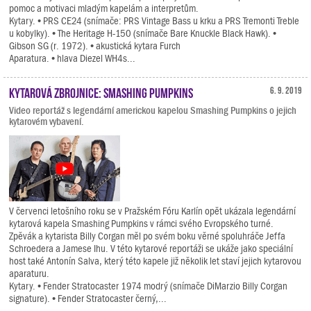
pomoc a motivaci mladým kapelám a interpretům.
Kytary. • PRS CE24 (snímače: PRS Vintage Bass u krku a PRS Tremonti Treble
u kobylky). • The Heritage H-150 (snímače Bare Knuckle Black Hawk). •
Gibson SG (r. 1972). • akustická kytara Furch
Aparatura. • hlava Diezel WH4s...
Kytarová zbrojnice: Smashing Pumpkins
6. 9. 2019
Video reportáž s legendární americkou kapelou Smashing Pumpkins o jejich
kytarovém vybavení.
V červenci letošního roku se v Pražském Fóru Karlín opět ukázala legendární
kytarová kapela Smashing Pumpkins v rámci svého Evropského turné.
Zpěvák a kytarista Billy Corgan měl po svém boku věrné spoluhráče Jeffa
Schroedera a Jamese Ihu. V této kytarové reportáži se ukáže jako speciální
host také Antonín Salva, který této kapele již několik let staví jejich kytarovou
aparaturu.
Kytary. • Fender Stratocaster 1974 modrý (snímače DiMarzio Billy Corgan
signature). • Fender Stratocaster černý,...