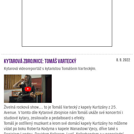
Kytarová zbrojnice: Tomáš Vartecký
8. 9. 2022
Kytarová videoreportáž s kytaristou Tomášem Varteckým.
Živelná rocková show… to je Tomáš Vartecký z kapely Kurtizány z 25.
Avenue. V tomto díle Kytarové zbrojnice nám Tomáš ukáže své koncertní i
studiové kytary, zesilovače a pedalboard s efekty.
Tomáš je ostřílený muzikant a krom své domácí kapely Kurtizány ho můžeme
vídat po boku Roberta Kodyma v kapele Wanastowi Vjecy, dříve také s
Danielem Landou, Davidem Kollerem, Lucií, Kollerbandem a v neposlední