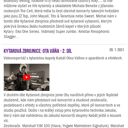
Bluesový feeling, rockové riffy nebo rafinované country licky… to vše
můžeme slyšet ve hře kytaristy a skladatele Michala Beneše z jižansko-
rockových The Cell, která měla tu čest otevírat koncerty takovým hvězdám
jako jsou ZZ Top, John Mayall, Tito & Tarantula nebo Sweet. Michal nám v
tomto díle Kytarové zbrojnice předvedl své kytarové vybavení, kterým
pokrývá širokou škálu hudebních žánrů kapel v kterých působí.
Kytary. Eko One Series. Vidimský Super Jumbo. Amistar Resophonic
Stagger...
Kytarová zbrojnice: Ota Váňa - 2. díl
28. 1. 2021
Videoreportáž s kytaristou kapely Kabát Otou Váňou o aparátech a efektech.
V druhém díle Kytarové zbrojnice jsme Otu navštívili přímo v jejich Teplické
zkušebně, kde nám představil své koncertní a studiové zesilovače,
pedalboard s efekty a všechny potřebné doplňky, které při koncertech a ve
studiu používá. Došlo i na krátký vstup jeho kytarového technika Jakuba,
který nám dal nahlédnou do zákulisí koncertů skupiny Kabát ještě o kousek
víc.
Zesilovače. Marshall YJM 100 (hlava, Yngwie Malmsteen Signature). Marshall