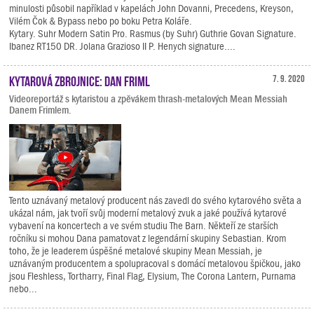
minulosti působil například v kapelách John Dovanni, Precedens, Kreyson,
Vilém Čok & Bypass nebo po boku Petra Koláře.
Kytary. Suhr Modern Satin Pro. Rasmus (by Suhr) Guthrie Govan Signature.
Ibanez RT150 DR. Jolana Grazioso II P. Henych signature....
Kytarová zbrojnice: Dan Friml
7. 9. 2020
Videoreportáž s kytaristou a zpěvákem thrash-metalových Mean Messiah
Danem Frimlem.
Tento uznávaný metalový producent nás zavedl do svého kytarového světa a
ukázal nám, jak tvoří svůj moderní metalový zvuk a jaké používá kytarové
vybavení na koncertech a ve svém studiu The Barn. Někteří ze starších
ročníku si mohou Dana pamatovat z legendární skupiny Sebastian. Krom
toho, že je leaderem úspěšné metalové skupiny Mean Messiah, je
uznávaným producentem a spolupracoval s domácí metalovou špičkou, jako
jsou Fleshless, Tortharry, Final Flag, Elysium, The Corona Lantern, Purnama
nebo...