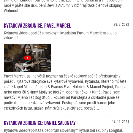
řadě v přátelské uskupení Devil’s Autumn v níž hrají také členové skupiny
Wohnout....
Kytarová zbrojnice: Pavel Marcel
29. 3. 2022
Kytarová videoreportáž s rockovým kytaristou Pavlem Marcelem o jeho
vybavení.
Pavel Marcel, asi největší nezmar na české rockové scéně představuje v
pořadu Kytarová zbrojnice své kytarové vybavení. Kytarista, kterého můžete
znát z kapel Michal Prokop & Framus Five, Holeček & Marcel Project, Pumpa
nebo američtí Skinny Molly se kterými odehrál několik turné. Pavla jsem
navštívil v jeho Fat Dog Studiu kousek od Karlštejna a důkladně jsme se
podívali na jeho kytarové vybavení. Postupně jsme prošli harém jeho
elektrických kytar, ukázal nám svůj akustický set, poctivé...
Kytarová zbrojnice: Daniel Salontay
14. 11. 2021
Kytarová videoreportáž s osobitým slovenským kytaristou skupiny Longital.