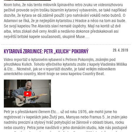
Krom toho, že nás tento milovník špinavého retro zvuku ve videorozhovoru
pečlivě provede svým trošku bizarním kytarový vybavením, se také například
dozvíte, že kytara se dá zdárně použít i pro nahrávání vokálů nebo bubnů. O
Adamovi se říká, že je nejlepším kytaristou z Hradce a něco na tom asi bude.
Se svojí kapelou The Atavists slaví nemalé úspěchy. Mají na kontě už dvě
alba, letos získali dvě ceny Anděl a nedávno dokonce předskakovali asi
největší britské kapele současnosti, skupině Muse....
Kytarová zbrojnice: Petr „Kulich“ Pokorný
29. 4. 2019
Video reportáž o kytarovém vybavení s Petrem Pokorným, známým pod
přezdívkou Kulich. Tohoto výtečného kytaristu znáte z kapely Vladimíra Mišíka
& Etc... Nicméně, jak se v reportáži dozvíte, je také velkým milovníkem
amerického country, které hraje se svou kapelou Country Beat.
Petr je s přestávkami členem Etc... už od roku 1976, ale mohli jsme ho
registrovat i v kapelách jako Žlutý pes, Marsyas nebo Framus 5. Je znám jako
nadmíru precizní a stylový hráč pohybující se žánrově v oblasti blues, rocku
nebo country. Petra jsme navštívili v jeho domácím studiu, kde nás postupně