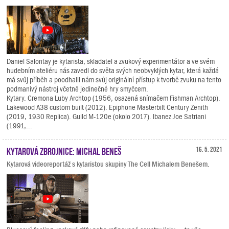
Daniel Salontay je kytarista, skladatel a zvukový experimentátor a ve svém
hudebním ateliéru nás zavedl do světa svých neobvyklých kytar, která každá
má svůj příběh a poodhalil nám svůj originální přístup k tvorbě zvuku na tento
podmanivý nástroj včetně jedinečné hry smyčcem.
Kytary. Cremona Luby Archtop (1956, osazená snímačem Fishman Archtop).
Lakewood A38 custom built (2012). Epiphone Masterbilt Century Zenith
(2019, 1930 Replica). Guild M-120e (okolo 2017). Ibanez Joe Satriani
(1991,...
Kytarová zbrojnice: Michal Beneš
16. 5. 2021
Kytarová videoreportáž s kytaristou skupiny The Cell Michalem Benešem.