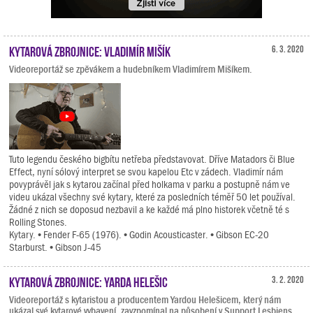
Kytarová zbrojnice: Vladimír Mišík
6. 3. 2020
Videoreportáž se zpěvákem a hudebníkem Vladimírem Mišíkem.
Tuto legendu českého bigbítu netřeba představovat. Dříve Matadors či Blue
Effect, nyní sólový interpret se svou kapelou Etc v zádech. Vladimír nám
povyprávěl jak s kytarou začínal před holkama v parku a postupně nám ve
videu ukázal všechny své kytary, které za posledních téměř 50 let používal.
Žádné z nich se doposud nezbavil a ke každé má plno historek včetně té s
Rolling Stones.
Kytary. • Fender F-65 (1976). • Godin Acousticaster. • Gibson EC-20
Starburst. • Gibson J-45
Kytarová zbrojnice: Yarda Helešic
3. 2. 2020
Videoreportáž s kytaristou a producentem Yardou Helešicem, který nám
ukázal své kytarové vybavení, zavzpomínal na působení v Support Lesbiens,