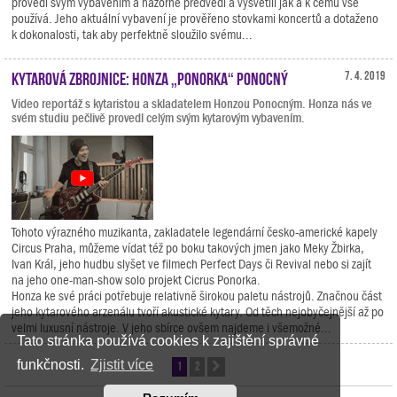
provedl svým vybavením a názorně předvedl a vysvětlil jak a k čemu vše
používá. Jeho aktuální vybavení je prověřeno stovkami koncertů a dotaženo
k dokonalosti, tak aby perfektně sloužilo svému...
Kytarová zbrojnice: Honza „Ponorka“ Ponocný
7. 4. 2019
Video reportáž s kytaristou a skladatelem Honzou Ponocným. Honza nás ve
svém studiu pečlivě provedl celým svým kytarovým vybavením.
Tohoto výrazného muzikanta, zakladatele legendární česko-americké kapely
Circus Praha, můžeme vídat též po boku takových jmen jako Meky Žbirka,
Ivan Král, jeho hudbu slyšet ve filmech Perfect Days či Revival nebo si zajít
na jeho one-man-show solo projekt Cicrus Ponorka.
Honza ke své práci potřebuje relativně širokou paletu nástrojů. Značnou část
jeho kytarového arzenálu tvoří akustické kytary. Od těch nejobyčejnější až po
velmi luxusní nástroje. V jeho sbírce ovšem najdeme i všemožné...
Tato stránka používá cookies k zajištění správné
funkčnosti.
Zjistit více
1
2
Další