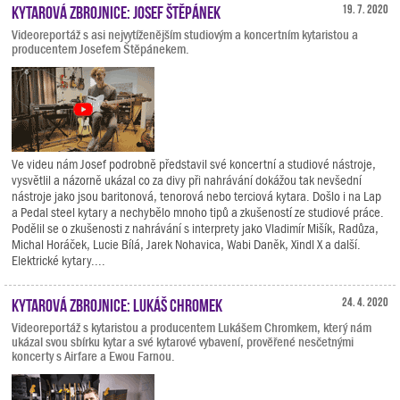
Kytarová zbrojnice: Josef Štěpánek
19. 7. 2020
Videoreportáž s asi nejvytíženějším studiovým a koncertním kytaristou a
producentem Josefem Štěpánekem.
Ve videu nám Josef podrobně představil své koncertní a studiové nástroje,
vysvětlil a názorně ukázal co za divy při nahrávání dokážou tak nevšední
nástroje jako jsou baritonová, tenorová nebo terciová kytara. Došlo i na Lap
a Pedal steel kytary a nechybělo mnoho tipů a zkušeností ze studiové práce.
Podělil se o zkušenosti z nahrávání s interprety jako Vladimír Mišík, Radůza,
Michal Horáček, Lucie Bílá, Jarek Nohavica, Wabi Daněk, Xindl X a další.
Elektrické kytary....
Kytarová zbrojnice: Lukáš Chromek
24. 4. 2020
Videoreportáž s kytaristou a producentem Lukášem Chromkem, který nám
ukázal svou sbírku kytar a své kytarové vybavení, prověřené nesčetnými
koncerty s Airfare a Ewou Farnou.