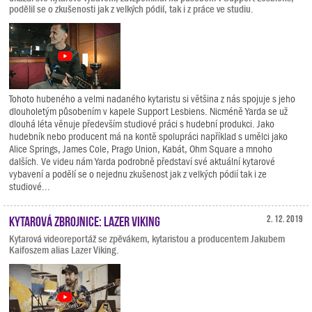
podělil se o zkušenosti jak z velkých pódií, tak i z práce ve studiu.
Tohoto hubeného a velmi nadaného kytaristu si většina z nás spojuje s jeho
dlouholetým působením v kapele Support Lesbiens. Nicméně Yarda se už
dlouhá léta věnuje především studiové práci s hudební produkci. Jako
hudebník nebo producent má na kontě spolupráci například s umělci jako
Alice Springs, James Cole, Prago Union, Kabát, Ohm Square a mnoho
dalších. Ve videu nám Yarda podrobně představí své aktuální kytarové
vybavení a podělí se o nejednu zkušenost jak z velkých pódií tak i ze
studiové...
Kytarová zbrojnice: Lazer Viking
2. 12. 2019
Kytarová videoreportáž se zpěvákem, kytaristou a producentem Jakubem
Kaifoszem alias Lazer Viking.