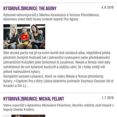
Kytarová zbrojnice: The Agony
4. 8. 2019
Kytarová videoreportáž s Nikolou Kandoussi a Terezou Pšenčíkovou,
kytarovou sekcí dívčí heavy rockové kapely The Agony.
Tato divoká parta má již na svém kontě dvě studiová alba, obježděná pódia
předních českých festivalů tak i zahraniční vystoupení nebo předskakování
zahraničním hvězdám jako Girlschool či Loudness. Nikola a Tereza nám daly
nahlédnout do své kytarové kuchyně a ukážou vám, že i holky umějí mít
pěkně nabroušené kytary.
Kompletní seznam vybavení, které ve videu Nikola a Tereza představily.
Kytary. • Explorer Pro z dílny Libora Kobrleho (snímače Seymour Duncan SH-8
Invader a SH-1)....
Kytarová zbrojnice: Michal Pelant
1. 7. 2019
Video reportáž s kytaristou Michalem Pelantem, kterého můžete znát hlavně z
kapely Davida Kollera.