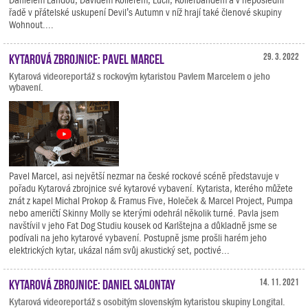
řadě v přátelské uskupení Devil’s Autumn v níž hrají také členové skupiny
Wohnout....
Kytarová zbrojnice: Pavel Marcel
29. 3. 2022
Kytarová videoreportáž s rockovým kytaristou Pavlem Marcelem o jeho
vybavení.
Pavel Marcel, asi největší nezmar na české rockové scéně představuje v
pořadu Kytarová zbrojnice své kytarové vybavení. Kytarista, kterého můžete
znát z kapel Michal Prokop & Framus Five, Holeček & Marcel Project, Pumpa
nebo američtí Skinny Molly se kterými odehrál několik turné. Pavla jsem
navštívil v jeho Fat Dog Studiu kousek od Karlštejna a důkladně jsme se
podívali na jeho kytarové vybavení. Postupně jsme prošli harém jeho
elektrických kytar, ukázal nám svůj akustický set, poctivé...
Kytarová zbrojnice: Daniel Salontay
14. 11. 2021
Kytarová videoreportáž s osobitým slovenským kytaristou skupiny Longital.