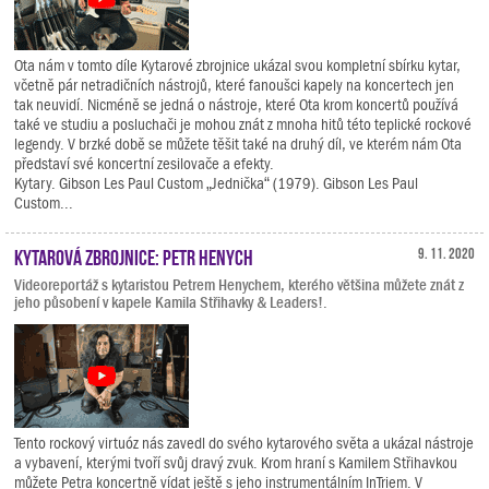
Ota nám v tomto díle Kytarové zbrojnice ukázal svou kompletní sbírku kytar,
včetně pár netradičních nástrojů, které fanoušci kapely na koncertech jen
tak neuvidí. Nicméně se jedná o nástroje, které Ota krom koncertů používá
také ve studiu a posluchači je mohou znát z mnoha hitů této teplické rockové
legendy. V brzké době se můžete těšit také na druhý díl, ve kterém nám Ota
představí své koncertní zesilovače a efekty.
Kytary. Gibson Les Paul Custom „Jednička“ (1979). Gibson Les Paul
Custom...
Kytarová zbrojnice: Petr Henych
9. 11. 2020
Videoreportáž s kytaristou Petrem Henychem, kterého většina můžete znát z
jeho působení v kapele Kamila Střihavky & Leaders!.
Tento rockový virtuóz nás zavedl do svého kytarového světa a ukázal nástroje
a vybavení, kterými tvoří svůj dravý zvuk. Krom hraní s Kamilem Střihavkou
můžete Petra koncertně vídat ještě s jeho instrumentálním InTriem. V