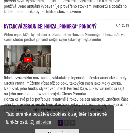
provedl svým vybavením a názorně předvedl a vysvětlil jak a k čemu vše
používá. Jeho aktuální vybavení je prověřeno stovkami koncertů a dotaženo
k dokonalosti, tak aby perfektně sloužilo svému...
Kytarová zbrojnice: Honza „Ponorka“ Ponocný
7. 4. 2019
Video reportáž s kytaristou a skladatelem Honzou Ponocným. Honza nás ve
svém studiu pečlivě provedl celým svým kytarovým vybavením.
Tohoto výrazného muzikanta, zakladatele legendární česko-americké kapely
Circus Praha, můžeme vídat též po boku takových jmen jako Meky Žbirka,
Ivan Král, jeho hudbu slyšet ve filmech Perfect Days či Revival nebo si zajít
na jeho one-man-show solo projekt Cicrus Ponorka.
Honza ke své práci potřebuje relativně širokou paletu nástrojů. Značnou část
jeho kytarového arzenálu tvoří akustické kytary. Od těch nejobyčejnější až po
velmi luxusní nástroje. V jeho sbírce ovšem najdeme i všemožné...
Tato stránka používá cookies k zajištění správné
funkčnosti.
Zjistit více
1
2
Další