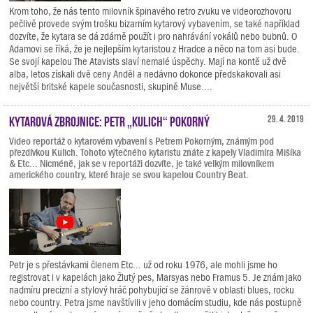
Krom toho, že nás tento milovník špinavého retro zvuku ve videorozhovoru
pečlivě provede svým trošku bizarním kytarový vybavením, se také například
dozvíte, že kytara se dá zdárně použít i pro nahrávání vokálů nebo bubnů. O
Adamovi se říká, že je nejlepším kytaristou z Hradce a něco na tom asi bude.
Se svojí kapelou The Atavists slaví nemalé úspěchy. Mají na kontě už dvě
alba, letos získali dvě ceny Anděl a nedávno dokonce předskakovali asi
největší britské kapele současnosti, skupině Muse....
Kytarová zbrojnice: Petr „Kulich“ Pokorný
29. 4. 2019
Video reportáž o kytarovém vybavení s Petrem Pokorným, známým pod
přezdívkou Kulich. Tohoto výtečného kytaristu znáte z kapely Vladimíra Mišíka
& Etc... Nicméně, jak se v reportáži dozvíte, je také velkým milovníkem
amerického country, které hraje se svou kapelou Country Beat.
Petr je s přestávkami členem Etc... už od roku 1976, ale mohli jsme ho
registrovat i v kapelách jako Žlutý pes, Marsyas nebo Framus 5. Je znám jako
nadmíru precizní a stylový hráč pohybující se žánrově v oblasti blues, rocku
nebo country. Petra jsme navštívili v jeho domácím studiu, kde nás postupně