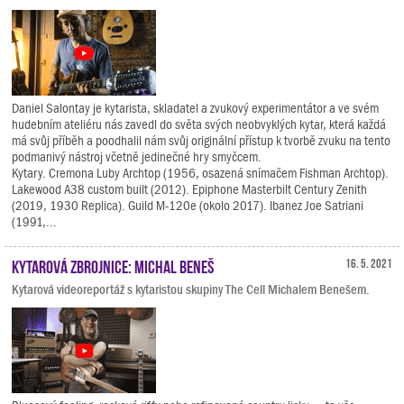
Daniel Salontay je kytarista, skladatel a zvukový experimentátor a ve svém
hudebním ateliéru nás zavedl do světa svých neobvyklých kytar, která každá
má svůj příběh a poodhalil nám svůj originální přístup k tvorbě zvuku na tento
podmanivý nástroj včetně jedinečné hry smyčcem.
Kytary. Cremona Luby Archtop (1956, osazená snímačem Fishman Archtop).
Lakewood A38 custom built (2012). Epiphone Masterbilt Century Zenith
(2019, 1930 Replica). Guild M-120e (okolo 2017). Ibanez Joe Satriani
(1991,...
Kytarová zbrojnice: Michal Beneš
16. 5. 2021
Kytarová videoreportáž s kytaristou skupiny The Cell Michalem Benešem.