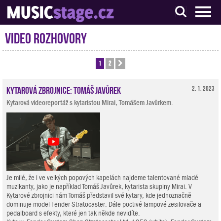
S muzikanty pro muzikanty
Video rozhovory
1
2
Další
Kytarová zbrojnice: Tomáš Javůrek
2. 1. 2023
Kytarová videoreportáž s kytaristou Mirai, Tomášem Javůrkem.
Je milé, že i ve velkých popových kapelách najdeme talentované mladé
muzikanty, jako je například Tomáš Javůrek, kytarista skupiny Mirai. V
Kytarové zbrojnici nám Tomáš představil své kytary, kde jednoznačně
dominuje model Fender Stratocaster. Dále poctivé lampové zesilovače a
pedalboard s efekty, které jen tak někde nevidíte.