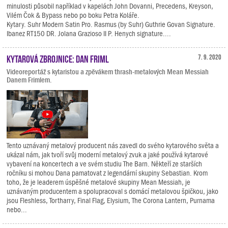
minulosti působil například v kapelách John Dovanni, Precedens, Kreyson,
Vilém Čok & Bypass nebo po boku Petra Koláře.
Kytary. Suhr Modern Satin Pro. Rasmus (by Suhr) Guthrie Govan Signature.
Ibanez RT150 DR. Jolana Grazioso II P. Henych signature....
Kytarová zbrojnice: Dan Friml
7. 9. 2020
Videoreportáž s kytaristou a zpěvákem thrash-metalových Mean Messiah
Danem Frimlem.
Tento uznávaný metalový producent nás zavedl do svého kytarového světa a
ukázal nám, jak tvoří svůj moderní metalový zvuk a jaké používá kytarové
vybavení na koncertech a ve svém studiu The Barn. Někteří ze starších
ročníku si mohou Dana pamatovat z legendární skupiny Sebastian. Krom
toho, že je leaderem úspěšné metalové skupiny Mean Messiah, je
uznávaným producentem a spolupracoval s domácí metalovou špičkou, jako
jsou Fleshless, Tortharry, Final Flag, Elysium, The Corona Lantern, Purnama
nebo...