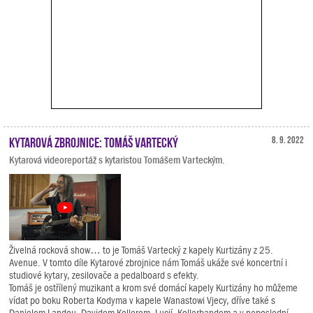
Kytarová zbrojnice: Tomáš Vartecký
8. 9. 2022
Kytarová videoreportáž s kytaristou Tomášem Varteckým.
Živelná rocková show… to je Tomáš Vartecký z kapely Kurtizány z 25.
Avenue. V tomto díle Kytarové zbrojnice nám Tomáš ukáže své koncertní i
studiové kytary, zesilovače a pedalboard s efekty.
Tomáš je ostřílený muzikant a krom své domácí kapely Kurtizány ho můžeme
vídat po boku Roberta Kodyma v kapele Wanastowi Vjecy, dříve také s
Danielem Landou, Davidem Kollerem, Lucií, Kollerbandem a v neposlední