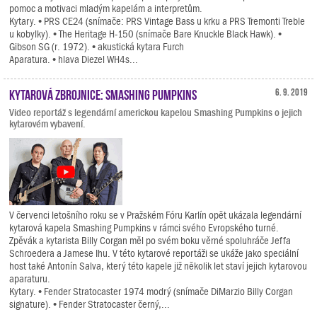
pomoc a motivaci mladým kapelám a interpretům.
Kytary. • PRS CE24 (snímače: PRS Vintage Bass u krku a PRS Tremonti Treble
u kobylky). • The Heritage H-150 (snímače Bare Knuckle Black Hawk). •
Gibson SG (r. 1972). • akustická kytara Furch
Aparatura. • hlava Diezel WH4s...
Kytarová zbrojnice: Smashing Pumpkins
6. 9. 2019
Video reportáž s legendární americkou kapelou Smashing Pumpkins o jejich
kytarovém vybavení.
V červenci letošního roku se v Pražském Fóru Karlín opět ukázala legendární
kytarová kapela Smashing Pumpkins v rámci svého Evropského turné.
Zpěvák a kytarista Billy Corgan měl po svém boku věrné spoluhráče Jeffa
Schroedera a Jamese Ihu. V této kytarové reportáži se ukáže jako speciální
host také Antonín Salva, který této kapele již několik let staví jejich kytarovou
aparaturu.
Kytary. • Fender Stratocaster 1974 modrý (snímače DiMarzio Billy Corgan
signature). • Fender Stratocaster černý,...