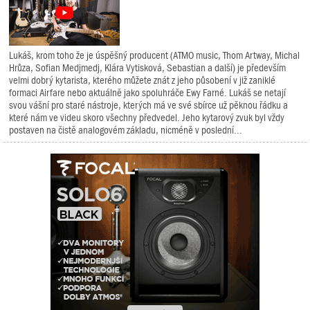
Lukáš, krom toho že je úspěšný producent (ATMO music, Thom Artway, Michal
Hrůza, Sofian Medjmedj, Klára Vytisková, Sebastian a další) je především
velmi dobrý kytarista, kterého můžete znát z jeho působení v již zaniklé
formaci Airfare nebo aktuálně jako spoluhráče Ewy Farné. Lukáš se netají
svou vášní pro staré nástroje, kterých má ve své sbírce už pěknou řádku a
které nám ve videu skoro všechny předvedel. Jeho kytarový zvuk byl vždy
postaven na čistě analogovém základu, nicméně v poslední...