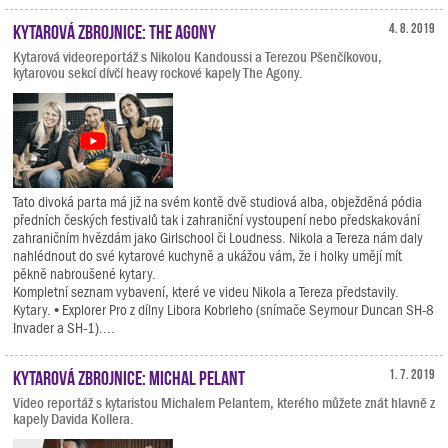
Kytarová zbrojnice: The Agony
4. 8. 2019
Kytarová videoreportáž s Nikolou Kandoussi a Terezou Pšenčíkovou,
kytarovou sekcí dívčí heavy rockové kapely The Agony.
Tato divoká parta má již na svém kontě dvě studiová alba, obježděná pódia
předních českých festivalů tak i zahraniční vystoupení nebo předskakování
zahraničním hvězdám jako Girlschool či Loudness. Nikola a Tereza nám daly
nahlédnout do své kytarové kuchyně a ukážou vám, že i holky umějí mít
pěkně nabroušené kytary.
Kompletní seznam vybavení, které ve videu Nikola a Tereza představily.
Kytary. • Explorer Pro z dílny Libora Kobrleho (snímače Seymour Duncan SH-8
Invader a SH-1)....
Kytarová zbrojnice: Michal Pelant
1. 7. 2019
Video reportáž s kytaristou Michalem Pelantem, kterého můžete znát hlavně z
kapely Davida Kollera.