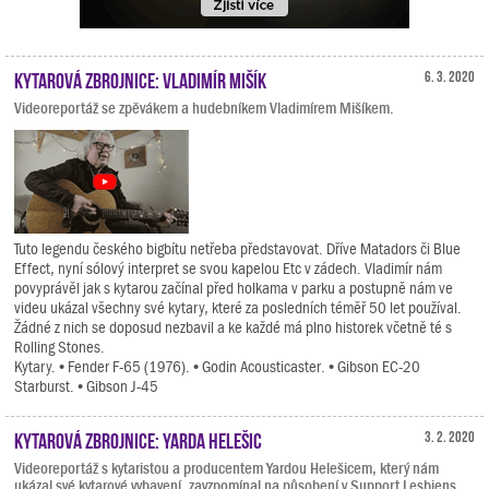
Kytarová zbrojnice: Vladimír Mišík
6. 3. 2020
Videoreportáž se zpěvákem a hudebníkem Vladimírem Mišíkem.
Tuto legendu českého bigbítu netřeba představovat. Dříve Matadors či Blue
Effect, nyní sólový interpret se svou kapelou Etc v zádech. Vladimír nám
povyprávěl jak s kytarou začínal před holkama v parku a postupně nám ve
videu ukázal všechny své kytary, které za posledních téměř 50 let používal.
Žádné z nich se doposud nezbavil a ke každé má plno historek včetně té s
Rolling Stones.
Kytary. • Fender F-65 (1976). • Godin Acousticaster. • Gibson EC-20
Starburst. • Gibson J-45
Kytarová zbrojnice: Yarda Helešic
3. 2. 2020
Videoreportáž s kytaristou a producentem Yardou Helešicem, který nám
ukázal své kytarové vybavení, zavzpomínal na působení v Support Lesbiens,