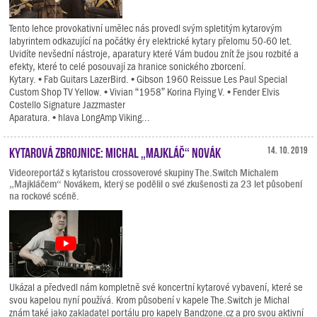
Tento lehce provokativní umělec nás provedl svým spletitým kytarovým
labyrintem odkazující na počátky éry elektrické kytary přelomu 50-60 let.
Uvidíte nevšední nástroje, aparatury které Vám budou znít že jsou rozbité a
efekty, které to celé posouvají za hranice sonického zborcení.
Kytary. • Fab Guitars LazerBird. • Gibson 1960 Reissue Les Paul Special
Custom Shop TV Yellow. • Vivian “1958” Korina Flying V. • Fender Elvis
Costello Signature Jazzmaster
Aparatura. • hlava LongAmp Viking...
Kytarová zbrojnice: Michal „Majkláč“ Novák
14. 10. 2019
Videoreportáž s kytaristou crossoverové skupiny The.Switch Michalem
„Majkláčem“ Novákem, který se podělil o své zkušenosti za 23 let působení
na rockové scéně.
Ukázal a předvedl nám kompletně své koncertní kytarové vybavení, které se
svou kapelou nyní používá. Krom působení v kapele The.Switch je Michal
znám také jako zakladatel portálu pro kapely Bandzone.cz a pro svou aktivní