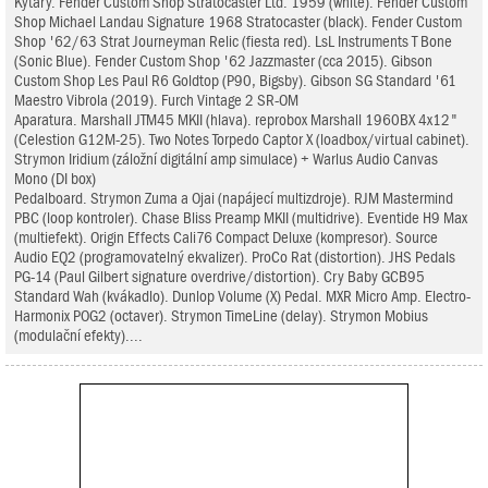
Kytary. Fender Custom Shop Stratocaster Ltd. 1959 (white). Fender Custom
Shop Michael Landau Signature 1968 Stratocaster (black). Fender Custom
Shop '62/63 Strat Journeyman Relic (fiesta red). LsL Instruments T Bone
(Sonic Blue). Fender Custom Shop '62 Jazzmaster (cca 2015). Gibson
Custom Shop Les Paul R6 Goldtop (P90, Bigsby). Gibson SG Standard '61
Maestro Vibrola (2019). Furch Vintage 2 SR-OM
Aparatura. Marshall JTM45 MKII (hlava). reprobox Marshall 1960BX 4x12"
(Celestion G12M-25). Two Notes Torpedo Captor X (loadbox/virtual cabinet).
Strymon Iridium (záložní digitální amp simulace) + Warlus Audio Canvas
Mono (DI box)
Pedalboard. Strymon Zuma a Ojai (napájecí multizdroje). RJM Mastermind
PBC (loop kontroler). Chase Bliss Preamp MKII (multidrive). Eventide H9 Max
(multiefekt). Origin Effects Cali76 Compact Deluxe (kompresor). Source
Audio EQ2 (programovatelný ekvalizer). ProCo Rat (distortion). JHS Pedals
PG-14 (Paul Gilbert signature overdrive/distortion). Cry Baby GCB95
Standard Wah (kvákadlo). Dunlop Volume (X) Pedal. MXR Micro Amp. Electro-
Harmonix POG2 (octaver). Strymon TimeLine (delay). Strymon Mobius
(modulační efekty)....