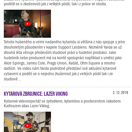
podělil se o zkušenosti jak z velkých pódií, tak i z práce ve studiu.
Tohoto hubeného a velmi nadaného kytaristu si většina z nás spojuje s jeho
dlouholetým působením v kapele Support Lesbiens. Nicméně Yarda se už
dlouhá léta věnuje především studiové práci s hudební produkci. Jako
hudebník nebo producent má na kontě spolupráci například s umělci jako
Alice Springs, James Cole, Prago Union, Kabát, Ohm Square a mnoho
dalších. Ve videu nám Yarda podrobně představí své aktuální kytarové
vybavení a podělí se o nejednu zkušenost jak z velkých pódií tak i ze
studiové...
Kytarová zbrojnice: Lazer Viking
2. 12. 2019
Kytarová videoreportáž se zpěvákem, kytaristou a producentem Jakubem
Kaifoszem alias Lazer Viking.