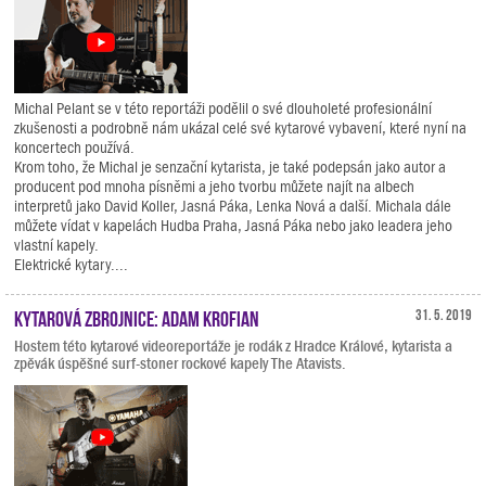
Michal Pelant se v této reportáži podělil o své dlouholeté profesionální
zkušenosti a podrobně nám ukázal celé své kytarové vybavení, které nyní na
koncertech používá.
Krom toho, že Michal je senzační kytarista, je také podepsán jako autor a
producent pod mnoha písněmi a jeho tvorbu můžete najít na albech
interpretů jako David Koller, Jasná Páka, Lenka Nová a další. Michala dále
můžete vídat v kapelách Hudba Praha, Jasná Páka nebo jako leadera jeho
vlastní kapely.
Elektrické kytary....
Kytarová zbrojnice: Adam Krofian
31. 5. 2019
Hostem této kytarové videoreportáže je rodák z Hradce Králové, kytarista a
zpěvák úspěšné surf-stoner rockové kapely The Atavists.