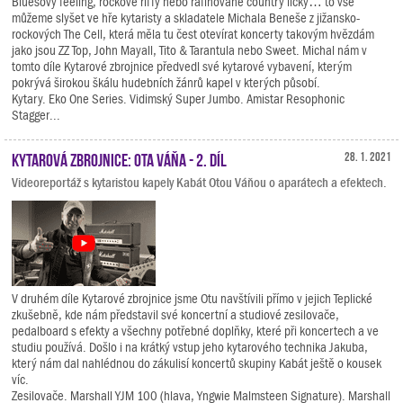
Bluesový feeling, rockové riffy nebo rafinované country licky… to vše
můžeme slyšet ve hře kytaristy a skladatele Michala Beneše z jižansko-
rockových The Cell, která měla tu čest otevírat koncerty takovým hvězdám
jako jsou ZZ Top, John Mayall, Tito & Tarantula nebo Sweet. Michal nám v
tomto díle Kytarové zbrojnice předvedl své kytarové vybavení, kterým
pokrývá širokou škálu hudebních žánrů kapel v kterých působí.
Kytary. Eko One Series. Vidimský Super Jumbo. Amistar Resophonic
Stagger...
Kytarová zbrojnice: Ota Váňa - 2. díl
28. 1. 2021
Videoreportáž s kytaristou kapely Kabát Otou Váňou o aparátech a efektech.
V druhém díle Kytarové zbrojnice jsme Otu navštívili přímo v jejich Teplické
zkušebně, kde nám představil své koncertní a studiové zesilovače,
pedalboard s efekty a všechny potřebné doplňky, které při koncertech a ve
studiu používá. Došlo i na krátký vstup jeho kytarového technika Jakuba,
který nám dal nahlédnou do zákulisí koncertů skupiny Kabát ještě o kousek
víc.
Zesilovače. Marshall YJM 100 (hlava, Yngwie Malmsteen Signature). Marshall