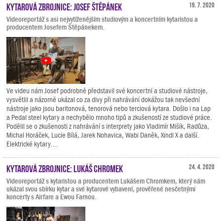
Kytarová zbrojnice: Josef Štěpánek
19. 7. 2020
Videoreportáž s asi nejvytíženějším studiovým a koncertním kytaristou a
producentem Josefem Štěpánekem.
Ve videu nám Josef podrobně představil své koncertní a studiové nástroje,
vysvětlil a názorně ukázal co za divy při nahrávání dokážou tak nevšední
nástroje jako jsou baritonová, tenorová nebo terciová kytara. Došlo i na Lap
a Pedal steel kytary a nechybělo mnoho tipů a zkušeností ze studiové práce.
Podělil se o zkušenosti z nahrávání s interprety jako Vladimír Mišík, Radůza,
Michal Horáček, Lucie Bílá, Jarek Nohavica, Wabi Daněk, Xindl X a další.
Elektrické kytary....
Kytarová zbrojnice: Lukáš Chromek
24. 4. 2020
Videoreportáž s kytaristou a producentem Lukášem Chromkem, který nám
ukázal svou sbírku kytar a své kytarové vybavení, prověřené nesčetnými
koncerty s Airfare a Ewou Farnou.