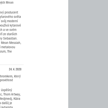
ových Mean
ový producent
kytarového světa
í svůj moderní
používá kytarové
ch a ve svém
ří ze starších
ny Sebastian.
y Mean Messiah,
í metalovou
ysium, The
24. 4. 2020
Chromkem, který
 prověřené
e úspěšný
c, Thom Artway,
Medjmedj, Klára
 další) je
 kytarista,