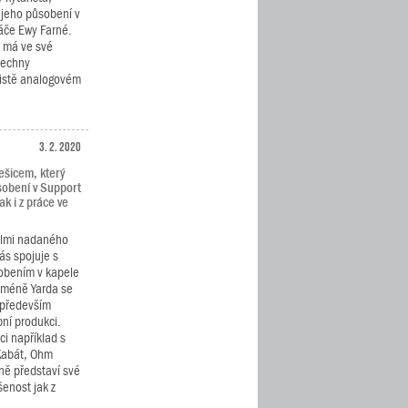
 jeho působení v
ráče Ewy Farné.
h má ve své
šechny
čistě analogovém
3. 2. 2020
ešicem, který
sobení v Support
ak i z práce ve
elmi nadaného
nás spojuje s
obením v kapele
cméně Yarda se
 především
bní produkci.
i například s
 Kabát, Ohm
ně představí své
šenost jak z