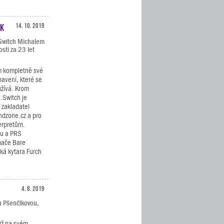
ák
14. 10. 2019
.Switch Michalem
sti za 23 let
m kompletně své
bavení, které se
užívá. Krom
.Switch je
 zakladatel
ndzone.cz a pro
erpretům.
ku a PRS
ímače Bare
cká kytara Furch
4. 8. 2019
u Pšenčíkovou,
již na svém