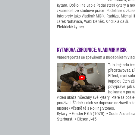
kytara. Došlo i na Lap a Pedal steel kytary a n
zkušeností ze studiové práce. Podělil se o zkuš
interprety jako Vladimír Mišík, Radůza, Michal H
Jarek Nohavica, Wabi Daněk, Xindl X a další.
Elektrické kytary....
Kytarová zbrojnice: Vladimír Mišík
Videoreportáž se zpěvákem a hudebníkem Vlad
Tuto legendu če
představovat. D
Effect, nyní sól
kapelou Etc v z
povyprávěl jak s
holkama v park
videu ukázal všechny své kytary, které za posle
používal. Žádné z nich se doposud nezbavil a k
historek včetně té s Rolling Stones.
Kytary. • Fender F-65 (1976). • Godin Acoustic
Starburst. • Gibson J-45