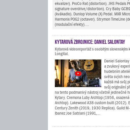
ekvalizer). ProCo Rat (distortion). JHS Pedals P
signature overdrive/distortion). Cry Baby GC
(kvákadlo). Dunlop Volume (X) Pedal. MXR Micr
Harmonix POG2 (octaver). Strymon TimeLine (d
(modulační efekty)....
Kytarová zbrojnice: Daniel Salontay
Kytarová videoreportáž s osobitým slovenským k
Longital.
Daniel Salontay 
a zvukový exper
hudebním atelié
světa svých neob
každá má svůj p
svůj originální p
na tento podmanivý nástroj včetně jedinečné 
Kytary. Cremona Luby Archtop (1956, osazen
Archtop). Lakewood A38 custom built (2012). 
Century Zenith (2019, 1930 Replica). Guild M
Ibanez Joe Satriani (1991,...