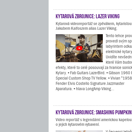
Kytarová zbrojnice: Lazer Viking
Kytarová videoreportáž se zpěvákem, kytaristo
Jakubem Kaifoszem alias Lazer Viking.
Tento lehce pro
provedl svým sp
labyrintem odkaz
elektrické kytar
Uvidíte nevšední
které Vám budou 
efekty, které to celé posouvají za hranice soni
Kytary. • Fab Guitars LazerBird. • Gibson 1960
Special Custom Shop TV Yellow. • Vivian “1958” 
Fender Elvis Costello Signature Jazzmaster
Aparatura. • hlava LongAmp Viking...
Kytarová zbrojnice: Smashing Pumpkin
Video reportáž s legendární americkou kapel
o jejich kytarovém vybavení.
V červenci letoš