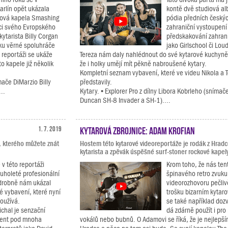
arlín opět ukázala
kontě dvě studiová al
rová kapela Smashing
pódia předních českých
ci svého Evropského
zahraniční vystoupen
kytarista Billy Corgan
předskakování zahra
ku věrné spoluhráče
jako Girlschool či Lou
 reportáži se ukáže
Tereza nám daly nahlédnout do své kytarové kuchyn
o kapele již několik
že i holky umějí mít pěkně nabroušené kytary.
Kompletní seznam vybavení, které ve videu Nikola a 
ače DiMarzio Billy
představily.
..
Kytary. • Explorer Pro z dílny Libora Kobrleho (sníma
Duncan SH-8 Invader a SH-1)....
1. 7. 2019
Kytarová zbrojnice: Adam Krofian
, kterého můžete znát
Hostem této kytarové videoreportáže je rodák z Hradc
kytarista a zpěvák úspěšné surf-stoner rockové kapely
 v této reportáži
Krom toho, že nás ten
ouholeté profesionální
špinavého retro zvuku
drobně nám ukázal
videorozhovoru pečli
é vybavení, které nyní
trošku bizarním kytar
oužívá.
se také například dozv
chal je senzační
dá zdárně použít i pro
ucent pod mnoha
vokálů nebo bubnů. O Adamovi se říká, že je nejlepším