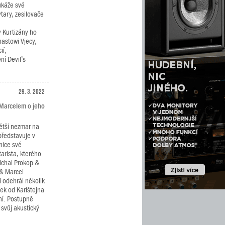
ukáže své
ytary, zesilovače
.
y Kurtizány ho
astowi Vjecy,
ií,
ní Devil’s
29. 3. 2022
 Marcelem o jeho
větší nezmar na
představuje v
nice své
arista, kterého
ichal Prokop &
 & Marcel
 odehrál několik
sek od Karlštejna
ní. Postupně
 svůj akustický