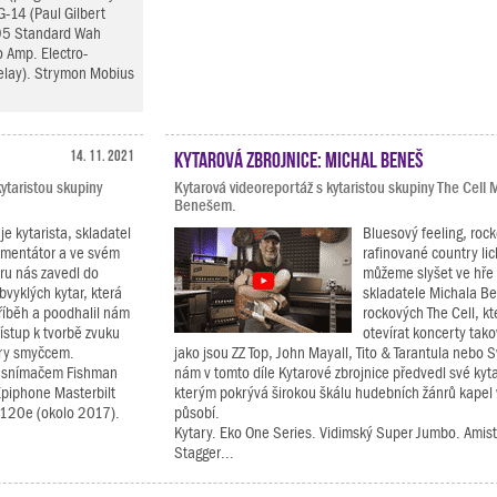
G-14 (Paul Gilbert
B95 Standard Wah
o Amp. Electro-
elay). Strymon Mobius
14. 11. 2021
Kytarová zbrojnice: Michal Beneš
ytaristou skupiny
Kytarová videoreportáž s kytaristou skupiny The Cell
Benešem.
je kytarista, skladatel
Bluesový feeling, rock
imentátor a ve svém
rafinované country li
ru nás zavedl do
můžeme slyšet ve hře 
vyklých kytar, která
skladatele Michala Be
říběh a poodhalil nám
rockových The Cell, kt
řístup k tvorbě zvuku
otevírat koncerty ta
hry smyčcem.
jako jsou ZZ Top, John Mayall, Tito & Tarantula nebo 
á snímačem Fishman
nám v tomto díle Kytarové zbrojnice předvedl své kyt
Epiphone Masterbilt
kterým pokrývá širokou škálu hudebních žánrů kapel 
-120e (okolo 2017).
působí.
Kytary. Eko One Series. Vidimský Super Jumbo. Amis
Stagger...