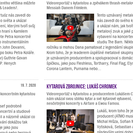
terého většina můžete
Videoreportáž s kytaristou a zpěvákem thrash-metal
 & Leaders!.
Messiah Danem Frimlem.
rtuóz nás zavedl do
Tento uznávaný metal
o světa a ukázal
nás zavedl do svého 
ení, kterými tvoří svůj
a ukázal nám, jak tvoř
m hraní s Kamilem
metalový zvuk a jaké 
te Petra koncertně
vybavení na koncerte
ho instrumentálním
studiu The Barn. Někte
ch John Dovanni,
ročníku si mohou Dana pamatovat z legendární skupi
po boku Petra Koláře.
Krom toho, že je leaderem úspěšné metalové skupin
r) Guthrie Govan
je uznávaným producentem a spolupracoval s domác
 P. Henych
špičkou, jako jsou Fleshless, Tortharry, Final Flag, El
Corona Lantern, Purnama nebo...
19. 7. 2020
Kytarová zbrojnice: Lukáš Chromek
 koncertním kytaristou
Videoreportáž s kytaristou a producentem Lukášem 
nám ukázal svou sbírku kytar a své kytarové vybavení,
nesčetnými koncerty s Airfare a Ewou Farnou.
osef podrobně
Lukáš, krom toho že j
oncertní a studiové
producent (ATMO musi
lil a názorně ukázal co
Michal Hrůza, Sofian 
ávání dokážou tak
Vytisková, Sebastian a
e jako jsou
především velmi dobrý
orová nebo terciová