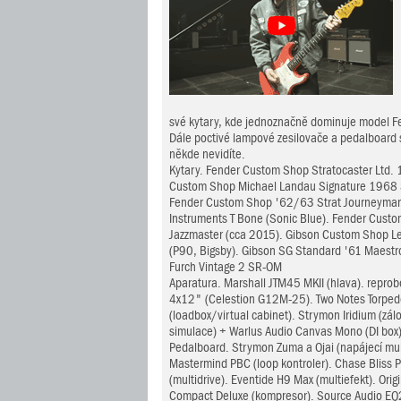
své kytary, kde jednoznačně dominuje model Fe
Dále poctivé lampové zesilovače a pedalboard s 
někde nevidíte.
Kytary. Fender Custom Shop Stratocaster Ltd. 
Custom Shop Michael Landau Signature 1968 St
Fender Custom Shop '62/63 Strat Journeyman R
Instruments T Bone (Sonic Blue). Fender Cust
Jazzmaster (cca 2015). Gibson Custom Shop Le
(P90, Bigsby). Gibson SG Standard '61 Maestro
Furch Vintage 2 SR-OM
Aparatura. Marshall JTM45 MKII (hlava). repro
4x12" (Celestion G12M-25). Two Notes Torped
(loadbox/virtual cabinet). Strymon Iridium (zálo
simulace) + Warlus Audio Canvas Mono (DI box
Pedalboard. Strymon Zuma a Ojai (napájecí mul
Mastermind PBC (loop kontroler). Chase Bliss 
(multidrive). Eventide H9 Max (multiefekt). Orig
Compact Deluxe (kompresor). Source Audio EQ