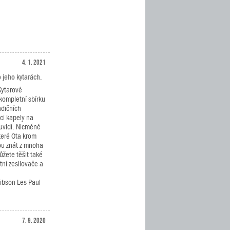
4. 1. 2021
 jeho kytarách.
Kytarové
kompletní sbírku
adičních
ci kapely na
uvidí. Nicméně
teré Ota krom
ou znát z mnoha
ůžete těšit také
tní zesilovače a
ibson Les Paul
7. 9. 2020