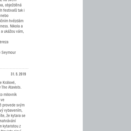
ba, obježděná
 festivalů tak i
í nebo
ničním hvězdám
dness. Nikola a
ě a ukážou vám,
Tereza
če Seymour
31. 5. 2019
e Králové,
 The Atavists.
to milovník
 ve
vě provede svým
ový vybavením,
íte, že kytara se
 nahrávání
 kytaristou z