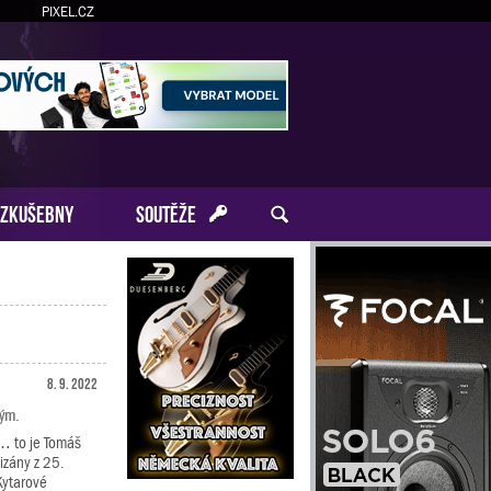
PIXEL.CZ
ZKUŠEBNY
SOUTĚŽE
8. 9. 2022
kým.
… to je Tomáš
izány z 25.
Kytarové