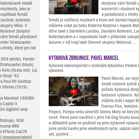
talentované mladé
zbrojnice nám Tomáš 
muzikanty, jako je
koncertní i studiové k
například Tomáš
a pedalboard s efekty
Javůrek, kytarista
Tomáš je ostřílený muzikant a krom své domácí kapel
skupiny Mirai. V
můžeme vídat po boku Roberta Kodyma v kapele Wan
Kytarové zbrojnici
dříve také s Danielem Landou, Davidem Kollerem, Luc
nám Tomáš představil
Kollerbandem a v neposlední řadě v přátelské uskupe
nder Stratocaster.
Autumn v níž hrají také členové skupiny Wohnout....
efekty, které jen tak
Kytarová zbrojnice: Pavel Marcel
1959 (white). Fender
ratocaster (black).
Kytarová videoreportáž s rockovým kytaristou Pavlem
elic (fiesta red). LsL
vybavení.
om Shop '62
Pavel Marcel, asi nej
s Paul R6 Goldtop
české rockové scéně 
 Vibrola (2019).
pořadu Kytarová zbroj
kytarové vybavení. Kyt
box Marshall 1960BX
můžete znát z kapel M
o Captor X
Framus Five, Holeček
žní digitální amp
Project, Pumpa nebo američtí Skinny Molly se kterými
)
turné. Pavla jsem navštívil v jeho Fat Dog Studiu kou
tizdroje). RJM
a důkladně jsme se podívali na jeho kytarové vybave
Preamp MKII
jsme prošli harém jeho elektrických kytar, ukázal nám
in Effects Cali76
set, poctivé...
2 (programovatelný