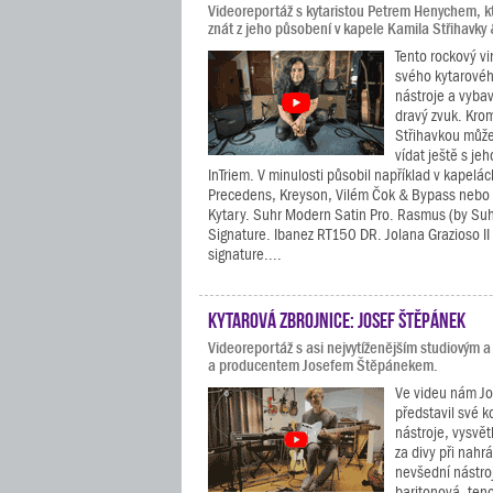
Videoreportáž s kytaristou Petrem Henychem, k
znát z jeho působení v kapele Kamila Střihavky
Tento rockový vi
svého kytarovéh
nástroje a vybav
dravý zvuk. Kro
Střihavkou může
vídat ještě s je
InTriem. V minulosti působil například v kapelá
Precedens, Kreyson, Vilém Čok & Bypass nebo 
Kytary. Suhr Modern Satin Pro. Rasmus (by Suh
Signature. Ibanez RT150 DR. Jolana Grazioso II
signature....
Kytarová zbrojnice: Josef Štěpánek
Videoreportáž s asi nejvytíženějším studiovým a
a producentem Josefem Štěpánekem.
Ve videu nám J
představil své k
nástroje, vysvět
za divy při nahr
nevšední nástroj
baritonová, ten