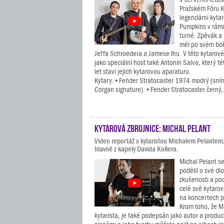
Pražském Fóru K
legendární kyta
Pumpkins v rám
turné. Zpěvák a 
měl po svém bo
Jeffa Schroedera a Jamese Ihu. V této kytarové
jako speciální host také Antonín Salva, který tét
let staví jejich kytarovou aparaturu.
Kytary. • Fender Stratocaster 1974 modrý (sním
Corgan signature). • Fender Stratocaster černý,.
Kytarová zbrojnice: Michal Pelant
Video reportáž s kytaristou Michalem Pelantem
hlavně z kapely Davida Kollera.
Michal Pelant se
podělil o své dl
zkušenosti a po
celé své kytarov
na koncertech p
Krom toho, že Mi
kytarista, je také podepsán jako autor a prod