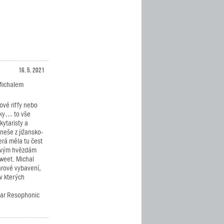
16. 5. 2021
 Michalem
ové riffy nebo
cky… to vše
kytaristy a
neše z jižansko-
erá měla tu čest
kovým hvězdám
Sweet. Michal
arové vybavení,
v kterých
tar Resophonic