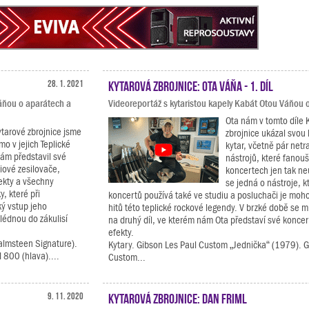
28. 1. 2021
Kytarová zbrojnice: Ota Váňa - 1. díl
Váňou o aparátech a
Videoreportáž s kytaristou kapely Kabát Otou Váňou o
Ota nám v tomto díle 
ytarové zbrojnice jsme
zbrojnice ukázal svou 
ímo v jejich Teplické
kytar, včetně pár netr
ám představil své
nástrojů, které fanouš
iové zesilovače,
koncertech jen tak ne
ekty a všechny
se jedná o nástroje, k
, které při
koncertů používá také ve studiu a posluchači je moh
ký vstup jeho
hitů této teplické rockové legendy. V brzké době se m
lédnou do zákulisí
na druhý díl, ve kterém nám Ota představí své koncer
efekty.
almsteen Signature).
Kytary. Gibson Les Paul Custom „Jednička“ (1979). G
 800 (hlava)....
Custom...
9. 11. 2020
Kytarová zbrojnice: Dan Friml