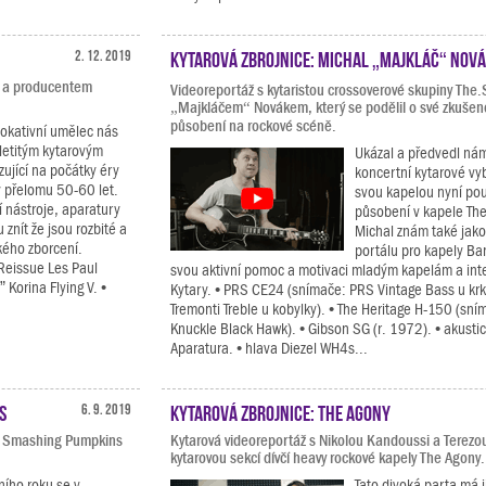
2. 12. 2019
Kytarová zbrojnice: Michal „Majkláč“ Nov
u a producentem
Videoreportáž s kytaristou crossoverové skupiny The
„Majkláčem“ Novákem, který se podělil o své zkušeno
působení na rockové scéně.
vokativní umělec nás
letitým kytarovým
Ukázal a předvedl ná
ující na počátky éry
koncertní kytarové vy
y přelomu 50-60 let.
svou kapelou nyní po
 nástroje, aparatury
působení v kapele The
znít že jsou rozbité a
Michal znám také jako
ckého zborcení.
portálu pro kapely Ba
 Reissue Les Paul
svou aktivní pomoc a motivaci mladým kapelám a int
Korina Flying V. •
Kytary. • PRS CE24 (snímače: PRS Vintage Bass u kr
Tremonti Treble u kobylky). • The Heritage H-150 (sn
Knuckle Black Hawk). • Gibson SG (r. 1972). • akusti
Aparatura. • hlava Diezel WH4s...
s
6. 9. 2019
Kytarová zbrojnice: The Agony
ou Smashing Pumpkins
Kytarová videoreportáž s Nikolou Kandoussi a Terezo
kytarovou sekcí dívčí heavy rockové kapely The Agony.
ního roku se v
Tato divoká parta má 