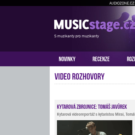
AUDIOZONE.CZ
S muzikanty pro muzikanty
NOVINKY
RECENZE
ROZ
Video rozhovory
Kytarová zbrojnice: Tomáš Javůrek
Kytarová videoreportáž s kytaristou Mirai, To