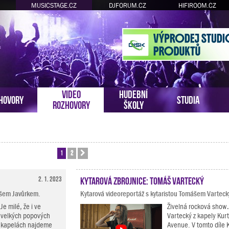
MUSICSTAGE.CZ
DJFORUM.CZ
HIFIROOM.CZ
VIDEO
HUDEBNÍ
HOVORY
STUDIA
ROZHOVORY
ŠKOLY
1
2
Další
2. 1. 2023
Kytarová zbrojnice: Tomáš Vartecký
mášem Javůrkem.
Kytarová videoreportáž s kytaristou Tomášem Vartec
Je milé, že i ve
Živelná rocková show
velkých popových
Vartecký z kapely Kurt
kapelách najdeme
Avenue. V tomto díle 