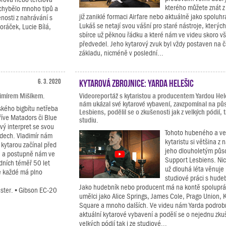
kterého můžete znát z
echybělo mnoho tipů a
již zaniklé formaci Airfare nebo aktuálně jako spoluh
enosti z nahrávání s
Lukáš se netají svou vášní pro staré nástroje, kterýc
oráček, Lucie Bílá,
sbírce už pěknou řádku a které nám ve videu skoro v
předvedel. Jeho kytarový zvuk byl vždy postaven na 
základu, nicméně v poslední...
6. 3. 2020
Kytarová zbrojnice: Yarda Helešic
imírem Mišíkem.
Videoreportáž s kytaristou a producentem Yardou Hel
nám ukázal své kytarové vybavení, zavzpomínal na pů
ského bigbítu netřeba
Lesbiens, podělil se o zkušenosti jak z velkých pódií, t
říve Matadors či Blue
studiu.
ový interpret se svou
Tohoto hubeného a v
ádech. Vladimír nám
kytaristu si většina z 
 kytarou začínal před
jeho dlouholetým půs
u a postupně nám ve
Support Lesbiens. Ni
dních téměř 50 let
už dlouhá léta věnuje
e každé má plno
studiové práci s hude
Jako hudebník nebo producent má na kontě spoluprác
aster. • Gibson EC-20
umělci jako Alice Springs, James Cole, Prago Union,
Square a mnoho dalších. Ve videu nám Yarda podrob
aktuální kytarové vybavení a podělí se o nejednu zku
velkých pódií tak i ze studiové...