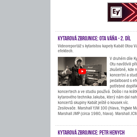
Kytarová zbrojnice: Ota Váňa - 2. díl
Videoreportáž s kytaristou kapely Kabát Otou 
efektech.
V druhém díle K
Otu navštívili př
zkušebně, kde n
koncertní a stud
pedalboard s ef
potřebné doplňky
koncertech a ve studiu používá. Došlo i na krát
kytarového technika Jakuba, který nám dal nah
koncertů skupiny Kabát ještě o kousek víc.
Zesilovače. Marshall YJM 100 (hlava, Yngwie M
Marshall JMP (circa 1980, hlava). Marshall JCM
Kytarová zbrojnice: Petr Henych