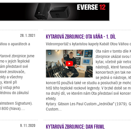
28. 1. 2021
Kytarová zbrojnice: Ota Váňa - 1. díl
Váňou o aparátech a
Videoreportáž s kytaristou kapely Kabát Otou Váňou o
Ota nám v tomto díle 
ytarové zbrojnice jsme
zbrojnice ukázal svou 
ímo v jejich Teplické
kytar, včetně pár netr
ám představil své
nástrojů, které fanouš
iové zesilovače,
koncertech jen tak ne
ekty a všechny
se jedná o nástroje, k
, které při
koncertů používá také ve studiu a posluchači je moh
ký vstup jeho
hitů této teplické rockové legendy. V brzké době se m
lédnou do zákulisí
na druhý díl, ve kterém nám Ota představí své koncer
efekty.
almsteen Signature).
Kytary. Gibson Les Paul Custom „Jednička“ (1979). G
 800 (hlava)....
Custom...
9. 11. 2020
Kytarová zbrojnice: Dan Friml