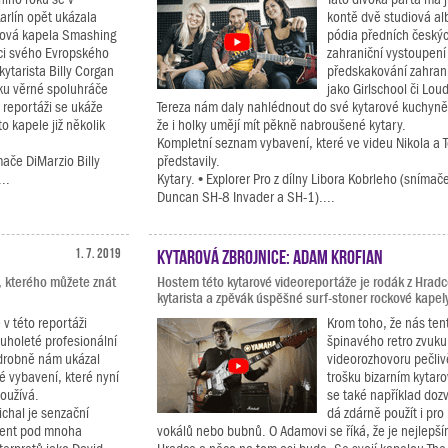
arlín opět ukázala
kontě dvě studiová al
rová kapela Smashing
pódia předních českých
ci svého Evropského
zahraniční vystoupen
kytarista Billy Corgan
předskakování zahra
ku věrné spoluhráče
jako Girlschool či Lou
 reportáži se ukáže
Tereza nám daly nahlédnout do své kytarové kuchyn
o kapele již několik
že i holky umějí mít pěkně nabroušené kytary.
Kompletní seznam vybavení, které ve videu Nikola a 
ače DiMarzio Billy
představily.
..
Kytary. • Explorer Pro z dílny Libora Kobrleho (sníma
Duncan SH-8 Invader a SH-1)....
1. 7. 2019
Kytarová zbrojnice: Adam Krofian
, kterého můžete znát
Hostem této kytarové videoreportáže je rodák z Hradc
kytarista a zpěvák úspěšné surf-stoner rockové kapely
 v této reportáži
Krom toho, že nás ten
ouholeté profesionální
špinavého retro zvuku
drobně nám ukázal
videorozhovoru pečli
é vybavení, které nyní
trošku bizarním kytar
oužívá.
se také například dozv
chal je senzační
dá zdárně použít i pro
ucent pod mnoha
vokálů nebo bubnů. O Adamovi se říká, že je nejlepším