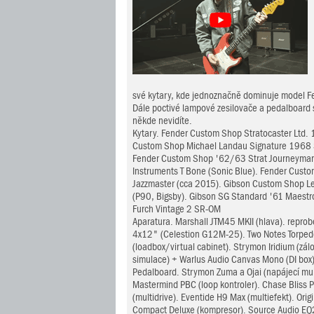
své kytary, kde jednoznačně dominuje model Fe
Dále poctivé lampové zesilovače a pedalboard s 
někde nevidíte.
Kytary. Fender Custom Shop Stratocaster Ltd. 
Custom Shop Michael Landau Signature 1968 St
Fender Custom Shop '62/63 Strat Journeyman R
Instruments T Bone (Sonic Blue). Fender Cust
Jazzmaster (cca 2015). Gibson Custom Shop Le
(P90, Bigsby). Gibson SG Standard '61 Maestro
Furch Vintage 2 SR-OM
Aparatura. Marshall JTM45 MKII (hlava). repro
4x12" (Celestion G12M-25). Two Notes Torped
(loadbox/virtual cabinet). Strymon Iridium (zálo
simulace) + Warlus Audio Canvas Mono (DI box
Pedalboard. Strymon Zuma a Ojai (napájecí mul
Mastermind PBC (loop kontroler). Chase Bliss 
(multidrive). Eventide H9 Max (multiefekt). Orig
Compact Deluxe (kompresor). Source Audio EQ