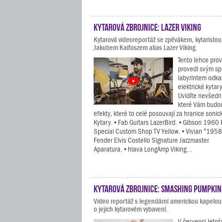
Kytarová zbrojnice: Lazer Viking
Kytarová videoreportáž se zpěvákem, kytaristo
Jakubem Kaifoszem alias Lazer Viking.
Tento lehce pro
provedl svým sp
labyrintem odkaz
elektrické kytar
Uvidíte nevšední
které Vám budou 
efekty, které to celé posouvají za hranice soni
Kytary. • Fab Guitars LazerBird. • Gibson 1960
Special Custom Shop TV Yellow. • Vivian “1958” 
Fender Elvis Costello Signature Jazzmaster
Aparatura. • hlava LongAmp Viking...
Kytarová zbrojnice: Smashing Pumpkin
Video reportáž s legendární americkou kapel
o jejich kytarovém vybavení.
V červenci letoš