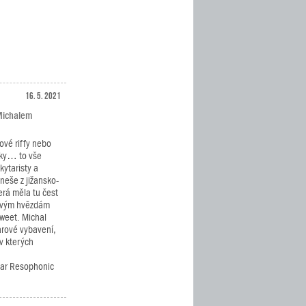
16. 5. 2021
 Michalem
ové riffy nebo
cky… to vše
kytaristy a
neše z jižansko-
erá měla tu čest
kovým hvězdám
Sweet. Michal
arové vybavení,
v kterých
tar Resophonic