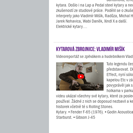
kytara. Došlo i na Lap a Pedal steel kytary a n
zkušeností ze studiové práce. Podělil se o zkuš
interprety jako Vladimír Mišík, Radůza, Michal H
Jarek Nohavica, Wabi Daněk, Xindl X a další.
Elektrické kytary....
Kytarová zbrojnice: Vladimír Mišík
Videoreportáž se zpěvákem a hudebníkem Vlad
Tuto legendu če
představovat. D
Effect, nyní sól
kapelou Etc v z
povyprávěl jak s
holkama v park
videu ukázal všechny své kytary, které za posle
používal. Žádné z nich se doposud nezbavil a k
historek včetně té s Rolling Stones.
Kytary. • Fender F-65 (1976). • Godin Acoustic
Starburst. • Gibson J-45