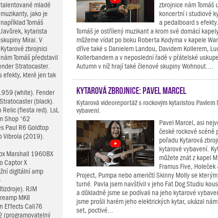
talentované mladé
zbrojnice nám Tomáš 
muzikanty, jako je
koncertní i studiové k
například Tomáš
a pedalboard s efekty
Javůrek, kytarista
Tomáš je ostřílený muzikant a krom své domácí kapel
skupiny Mirai. V
můžeme vídat po boku Roberta Kodyma v kapele Wan
Kytarové zbrojnici
dříve také s Danielem Landou, Davidem Kollerem, Luc
nám Tomáš představil
Kollerbandem a v neposlední řadě v přátelské uskupe
nder Stratocaster.
Autumn v níž hrají také členové skupiny Wohnout....
efekty, které jen tak
Kytarová zbrojnice: Pavel Marcel
1959 (white). Fender
ratocaster (black).
Kytarová videoreportáž s rockovým kytaristou Pavlem
elic (fiesta red). LsL
vybavení.
om Shop '62
Pavel Marcel, asi nej
s Paul R6 Goldtop
české rockové scéně 
 Vibrola (2019).
pořadu Kytarová zbroj
kytarové vybavení. Kyt
box Marshall 1960BX
můžete znát z kapel M
o Captor X
Framus Five, Holeček
žní digitální amp
Project, Pumpa nebo američtí Skinny Molly se kterými
)
turné. Pavla jsem navštívil v jeho Fat Dog Studiu kou
tizdroje). RJM
a důkladně jsme se podívali na jeho kytarové vybave
Preamp MKII
jsme prošli harém jeho elektrických kytar, ukázal nám
in Effects Cali76
set, poctivé...
2 (programovatelný