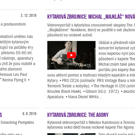
2. 12. 2019
Kytarová zbrojnice: Michal „Majkláč“ Nov
u a producentem
Videoreportáž s kytaristou crossoverové skupiny The
„Majkláčem“ Novákem, který se podělil o své zkušeno
působení na rockové scéně.
vokativní umělec nás
letitým kytarovým
Ukázal a předvedl ná
ující na počátky éry
koncertní kytarové vy
y přelomu 50-60 let.
svou kapelou nyní po
 nástroje, aparatury
působení v kapele The
znít že jsou rozbité a
Michal znám také jako
ckého zborcení.
portálu pro kapely Ba
 Reissue Les Paul
svou aktivní pomoc a motivaci mladým kapelám a int
Korina Flying V. •
Kytary. • PRS CE24 (snímače: PRS Vintage Bass u kr
Tremonti Treble u kobylky). • The Heritage H-150 (sn
Knuckle Black Hawk). • Gibson SG (r. 1972). • akusti
Aparatura. • hlava Diezel WH4s...
s
6. 9. 2019
Kytarová zbrojnice: The Agony
ou Smashing Pumpkins
Kytarová videoreportáž s Nikolou Kandoussi a Terezo
kytarovou sekcí dívčí heavy rockové kapely The Agony.
ního roku se v
Tato divoká parta má 