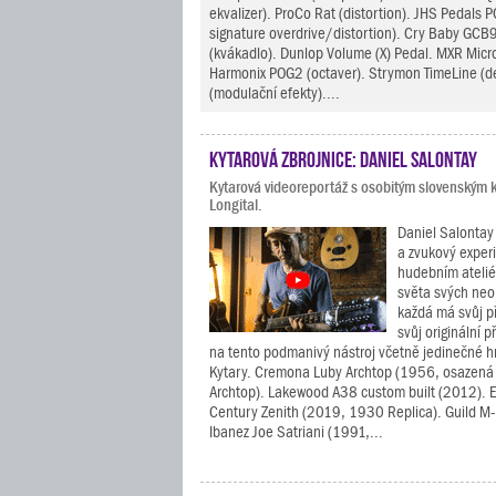
ekvalizer). ProCo Rat (distortion). JHS Pedals P
signature overdrive/distortion). Cry Baby GC
(kvákadlo). Dunlop Volume (X) Pedal. MXR Micr
Harmonix POG2 (octaver). Strymon TimeLine (d
(modulační efekty)....
Kytarová zbrojnice: Daniel Salontay
Kytarová videoreportáž s osobitým slovenským k
Longital.
Daniel Salontay 
a zvukový exper
hudebním atelié
světa svých neob
každá má svůj p
svůj originální p
na tento podmanivý nástroj včetně jedinečné 
Kytary. Cremona Luby Archtop (1956, osazen
Archtop). Lakewood A38 custom built (2012). 
Century Zenith (2019, 1930 Replica). Guild M
Ibanez Joe Satriani (1991,...