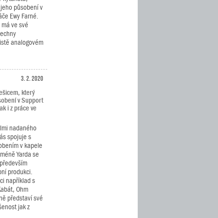
 jeho působení v
ráče Ewy Farné.
h má ve své
šechny
čistě analogovém
3. 2. 2020
ešicem, který
sobení v Support
ak i z práce ve
elmi nadaného
nás spojuje s
obením v kapele
cméně Yarda se
 především
bní produkci.
i například s
 Kabát, Ohm
ně představí své
šenost jak z