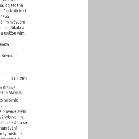
ba, obježděná
 festivalů tak i
í nebo
ničním hvězdám
dness. Nikola a
ě a ukážou vám,
Tereza
če Seymour
31. 5. 2019
e Králové,
 The Atavists.
to milovník
 ve
vě provede svým
ový vybavením,
íte, že kytara se
 nahrávání
 kytaristou z