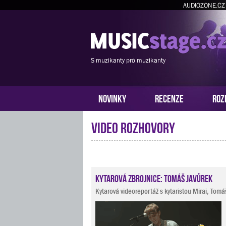
AUDIOZONE.CZ
S muzikanty pro muzikanty
NOVINKY
RECENZE
ROZ
Video rozhovory
Kytarová zbrojnice: Tomáš Javůrek
Kytarová videoreportáž s kytaristou Mirai, To