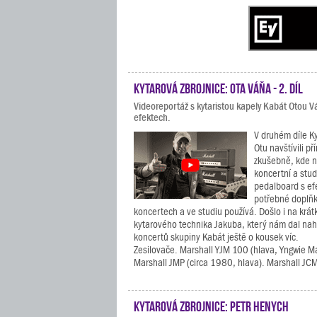
Kytarová zbrojnice: Ota Váňa - 2. díl
Videoreportáž s kytaristou kapely Kabát Otou 
efektech.
V druhém díle K
Otu navštívili př
zkušebně, kde n
koncertní a stud
pedalboard s ef
potřebné doplňky
koncertech a ve studiu používá. Došlo i na krát
kytarového technika Jakuba, který nám dal nah
koncertů skupiny Kabát ještě o kousek víc.
Zesilovače. Marshall YJM 100 (hlava, Yngwie M
Marshall JMP (circa 1980, hlava). Marshall JCM
Kytarová zbrojnice: Petr Henych