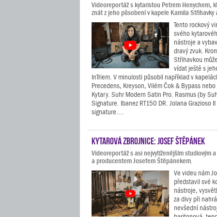
Videoreportáž s kytaristou Petrem Henychem, k
znát z jeho působení v kapele Kamila Střihavky
Tento rockový vi
svého kytarovéh
nástroje a vybav
dravý zvuk. Kro
Střihavkou může
vídat ještě s je
InTriem. V minulosti působil například v kapelá
Precedens, Kreyson, Vilém Čok & Bypass nebo 
Kytary. Suhr Modern Satin Pro. Rasmus (by Suh
Signature. Ibanez RT150 DR. Jolana Grazioso II
signature....
Kytarová zbrojnice: Josef Štěpánek
Videoreportáž s asi nejvytíženějším studiovým a
a producentem Josefem Štěpánekem.
Ve videu nám J
představil své k
nástroje, vysvět
za divy při nahr
nevšední nástroj
baritonová, ten