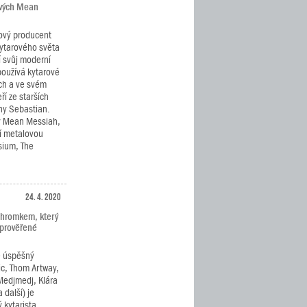
ových Mean
ový producent
kytarového světa
í svůj moderní
používá kytarové
ch a ve svém
ří ze starších
ny Sebastian.
y Mean Messiah,
í metalovou
ysium, The
24. 4. 2020
Chromkem, který
 prověřené
e úspěšný
c, Thom Artway,
Medjmedj, Klára
 další) je
 kytarista,