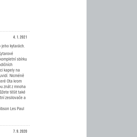
4. 1. 2021
 jeho kytarách.
Kytarové
kompletní sbírku
adičních
ci kapely na
uvidí. Nicméně
teré Ota krom
ou znát z mnoha
ůžete těšit také
tní zesilovače a
ibson Les Paul
7. 9. 2020