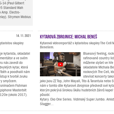
G-14 (Paul Gilbert
B95 Standard Wah
o Amp. Electro-
elay). Strymon Mobius
14. 11. 2021
Kytarová zbrojnice: Michal Beneš
ytaristou skupiny
Kytarová videoreportáž s kytaristou skupiny The Cell
Benešem.
je kytarista, skladatel
Bluesový feeling, rock
imentátor a ve svém
rafinované country li
ru nás zavedl do
můžeme slyšet ve hře 
vyklých kytar, která
skladatele Michala Be
říběh a poodhalil nám
rockových The Cell, kt
řístup k tvorbě zvuku
otevírat koncerty ta
hry smyčcem.
jako jsou ZZ Top, John Mayall, Tito & Tarantula nebo 
á snímačem Fishman
nám v tomto díle Kytarové zbrojnice předvedl své kyt
Epiphone Masterbilt
kterým pokrývá širokou škálu hudebních žánrů kapel 
-120e (okolo 2017).
působí.
Kytary. Eko One Series. Vidimský Super Jumbo. Amis
Stagger...