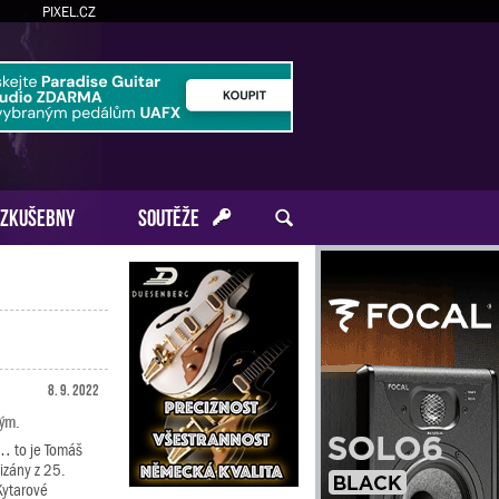
PIXEL.CZ
ZKUŠEBNY
SOUTĚŽE
8. 9. 2022
kým.
… to je Tomáš
izány z 25.
Kytarové