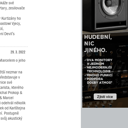
ukáže své
ytary, zesilovače
.
y Kurtizány ho
astowi Vjecy,
ií,
ní Devil’s
29. 3. 2022
 Marcelem o jeho
větší nezmar na
představuje v
nice své
arista, kterého
ichal Prokop &
 & Marcel
 odehrál několik
sek od Karlštejna
ní. Postupně
 svůj akustický