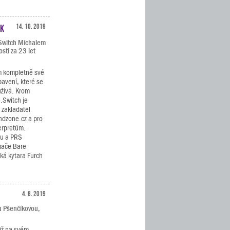
ák
14. 10. 2019
.Switch Michalem
sti za 23 let
m kompletně své
bavení, které se
užívá. Krom
.Switch je
 zakladatel
ndzone.cz a pro
erpretům.
ku a PRS
ímače Bare
cká kytara Furch
4. 8. 2019
u Pšenčíkovou,
již na svém