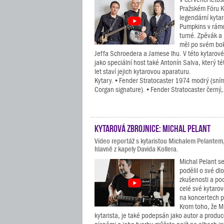
Pražském Fóru K
legendární kyta
Pumpkins v rám
turné. Zpěvák a 
měl po svém bo
Jeffa Schroedera a Jamese Ihu. V této kytarové
jako speciální host také Antonín Salva, který tét
let staví jejich kytarovou aparaturu.
Kytary. • Fender Stratocaster 1974 modrý (sním
Corgan signature). • Fender Stratocaster černý,.
Kytarová zbrojnice: Michal Pelant
Video reportáž s kytaristou Michalem Pelantem
hlavně z kapely Davida Kollera.
Michal Pelant se
podělil o své dl
zkušenosti a po
celé své kytarov
na koncertech p
Krom toho, že Mi
kytarista, je také podepsán jako autor a prod