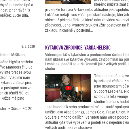
kterého můžete znát z
echybělo mnoho tipů a
již zaniklé formaci Airfare nebo aktuálně jako spoluh
enosti z nahrávání s
Lukáš se netají svou vášní pro staré nástroje, kterýc
oráček, Lucie Bílá,
sbírce už pěknou řádku a které nám ve videu skoro v
předvedel. Jeho kytarový zvuk byl vždy postaven na 
základu, nicméně v poslední...
6. 3. 2020
Kytarová zbrojnice: Yarda Helešic
imírem Mišíkem.
Videoreportáž s kytaristou a producentem Yardou Hel
nám ukázal své kytarové vybavení, zavzpomínal na pů
ského bigbítu netřeba
Lesbiens, podělil se o zkušenosti jak z velkých pódií, t
říve Matadors či Blue
studiu.
ový interpret se svou
Tohoto hubeného a v
ádech. Vladimír nám
kytaristu si většina z 
 kytarou začínal před
jeho dlouholetým půs
u a postupně nám ve
Support Lesbiens. Ni
dních téměř 50 let
už dlouhá léta věnuje
e každé má plno
studiové práci s hude
Jako hudebník nebo producent má na kontě spoluprác
aster. • Gibson EC-20
umělci jako Alice Springs, James Cole, Prago Union,
Square a mnoho dalších. Ve videu nám Yarda podrob
aktuální kytarové vybavení a podělí se o nejednu zku
velkých pódií tak i ze studiové...