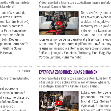
terého většina můžete
Videoreportáž s kytaristou a zpěvákem thrash-metal
 & Leaders!.
Messiah Danem Frimlem.
rtuóz nás zavedl do
Tento uznávaný metal
o světa a ukázal
nás zavedl do svého 
ení, kterými tvoří svůj
a ukázal nám, jak tvoř
m hraní s Kamilem
metalový zvuk a jaké 
te Petra koncertně
vybavení na koncerte
ho instrumentálním
studiu The Barn. Někte
ch John Dovanni,
ročníku si mohou Dana pamatovat z legendární skupi
po boku Petra Koláře.
Krom toho, že je leaderem úspěšné metalové skupin
r) Guthrie Govan
je uznávaným producentem a spolupracoval s domác
 P. Henych
špičkou, jako jsou Fleshless, Tortharry, Final Flag, El
Corona Lantern, Purnama nebo...
19. 7. 2020
Kytarová zbrojnice: Lukáš Chromek
 koncertním kytaristou
Videoreportáž s kytaristou a producentem Lukášem 
nám ukázal svou sbírku kytar a své kytarové vybavení,
nesčetnými koncerty s Airfare a Ewou Farnou.
osef podrobně
Lukáš, krom toho že j
oncertní a studiové
producent (ATMO musi
lil a názorně ukázal co
Michal Hrůza, Sofian 
ávání dokážou tak
Vytisková, Sebastian a
e jako jsou
především velmi dobrý
orová nebo terciová