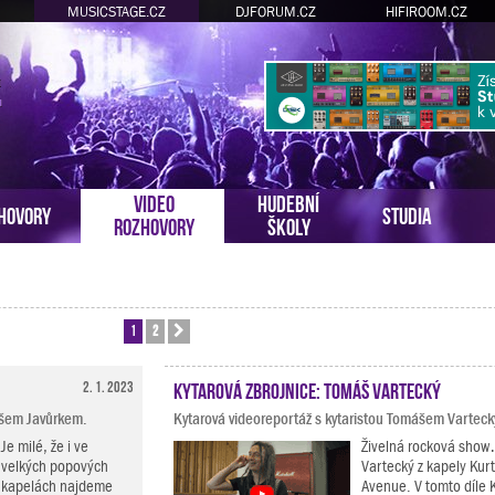
MUSICSTAGE.CZ
DJFORUM.CZ
HIFIROOM.CZ
VIDEO
HUDEBNÍ
HOVORY
STUDIA
ROZHOVORY
ŠKOLY
1
2
Další
2. 1. 2023
Kytarová zbrojnice: Tomáš Vartecký
mášem Javůrkem.
Kytarová videoreportáž s kytaristou Tomášem Vartec
Je milé, že i ve
Živelná rocková show
velkých popových
Vartecký z kapely Kurt
kapelách najdeme
Avenue. V tomto díle 