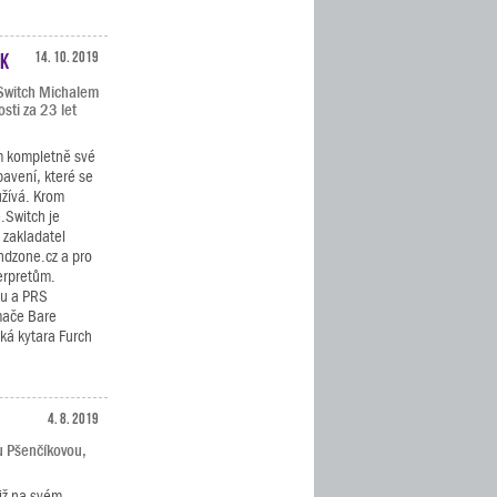
ák
14. 10. 2019
.Switch Michalem
sti za 23 let
m kompletně své
bavení, které se
užívá. Krom
.Switch je
 zakladatel
ndzone.cz a pro
erpretům.
ku a PRS
ímače Bare
cká kytara Furch
4. 8. 2019
u Pšenčíkovou,
již na svém