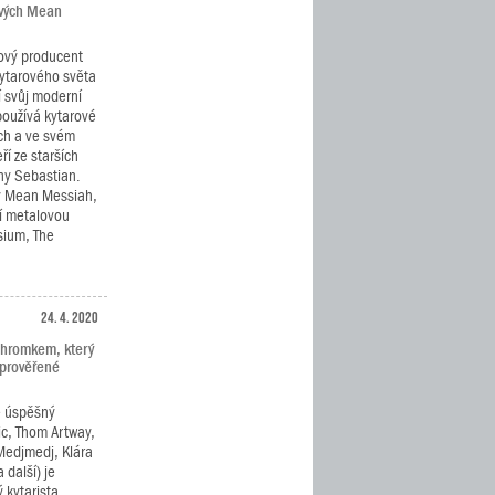
ových Mean
ový producent
kytarového světa
í svůj moderní
používá kytarové
ch a ve svém
ří ze starších
ny Sebastian.
y Mean Messiah,
í metalovou
ysium, The
24. 4. 2020
Chromkem, který
 prověřené
e úspěšný
c, Thom Artway,
Medjmedj, Klára
 další) je
 kytarista,