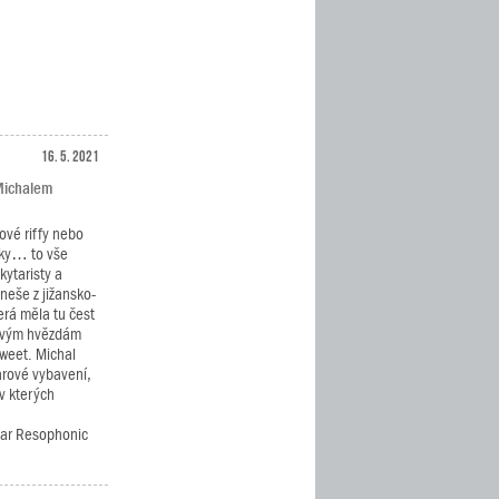
16. 5. 2021
 Michalem
ové riffy nebo
cky… to vše
kytaristy a
neše z jižansko-
erá měla tu čest
kovým hvězdám
Sweet. Michal
arové vybavení,
v kterých
tar Resophonic