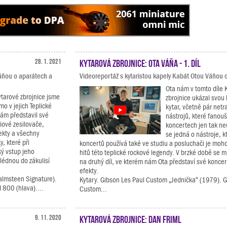
28. 1. 2021
Kytarová zbrojnice: Ota Váňa - 1. díl
Váňou o aparátech a
Videoreportáž s kytaristou kapely Kabát Otou Váňou o
Ota nám v tomto díle 
ytarové zbrojnice jsme
zbrojnice ukázal svou 
ímo v jejich Teplické
kytar, včetně pár netr
ám představil své
nástrojů, které fanouš
iové zesilovače,
koncertech jen tak ne
ekty a všechny
se jedná o nástroje, k
, které při
koncertů používá také ve studiu a posluchači je moh
ký vstup jeho
hitů této teplické rockové legendy. V brzké době se m
lédnou do zákulisí
na druhý díl, ve kterém nám Ota představí své koncer
efekty.
almsteen Signature).
Kytary. Gibson Les Paul Custom „Jednička“ (1979). G
 800 (hlava)....
Custom...
9. 11. 2020
Kytarová zbrojnice: Dan Friml