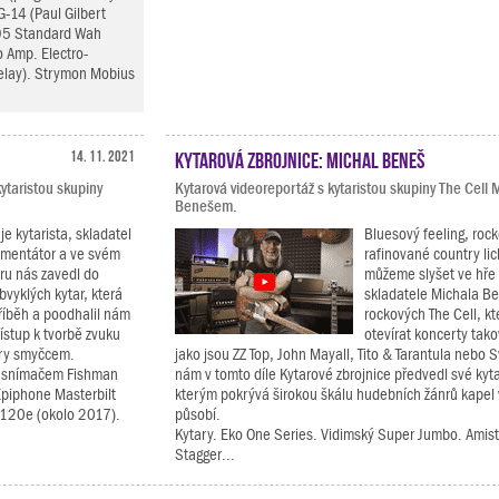
G-14 (Paul Gilbert
B95 Standard Wah
o Amp. Electro-
elay). Strymon Mobius
14. 11. 2021
Kytarová zbrojnice: Michal Beneš
ytaristou skupiny
Kytarová videoreportáž s kytaristou skupiny The Cell
Benešem.
je kytarista, skladatel
Bluesový feeling, rock
imentátor a ve svém
rafinované country li
ru nás zavedl do
můžeme slyšet ve hře 
vyklých kytar, která
skladatele Michala Be
říběh a poodhalil nám
rockových The Cell, kt
řístup k tvorbě zvuku
otevírat koncerty ta
hry smyčcem.
jako jsou ZZ Top, John Mayall, Tito & Tarantula nebo 
á snímačem Fishman
nám v tomto díle Kytarové zbrojnice předvedl své kyt
Epiphone Masterbilt
kterým pokrývá širokou škálu hudebních žánrů kapel 
-120e (okolo 2017).
působí.
Kytary. Eko One Series. Vidimský Super Jumbo. Amis
Stagger...