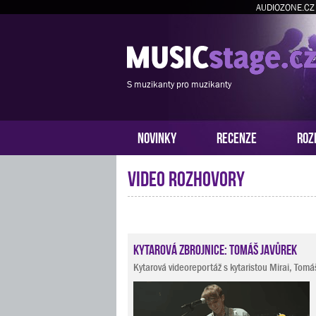
AUDIOZONE.CZ
S muzikanty pro muzikanty
NOVINKY
RECENZE
ROZ
Video rozhovory
Kytarová zbrojnice: Tomáš Javůrek
Kytarová videoreportáž s kytaristou Mirai, To