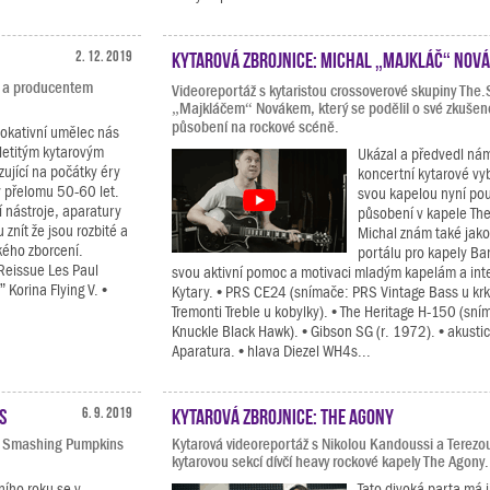
2. 12. 2019
Kytarová zbrojnice: Michal „Majkláč“ Nov
u a producentem
Videoreportáž s kytaristou crossoverové skupiny The
„Majkláčem“ Novákem, který se podělil o své zkušeno
působení na rockové scéně.
vokativní umělec nás
letitým kytarovým
Ukázal a předvedl ná
ující na počátky éry
koncertní kytarové vy
y přelomu 50-60 let.
svou kapelou nyní po
 nástroje, aparatury
působení v kapele The
znít že jsou rozbité a
Michal znám také jako
ckého zborcení.
portálu pro kapely Ba
 Reissue Les Paul
svou aktivní pomoc a motivaci mladým kapelám a int
Korina Flying V. •
Kytary. • PRS CE24 (snímače: PRS Vintage Bass u kr
Tremonti Treble u kobylky). • The Heritage H-150 (sn
Knuckle Black Hawk). • Gibson SG (r. 1972). • akusti
Aparatura. • hlava Diezel WH4s...
s
6. 9. 2019
Kytarová zbrojnice: The Agony
ou Smashing Pumpkins
Kytarová videoreportáž s Nikolou Kandoussi a Terezo
kytarovou sekcí dívčí heavy rockové kapely The Agony.
ního roku se v
Tato divoká parta má 