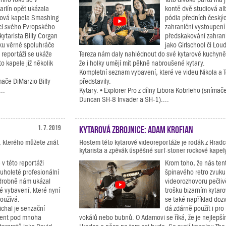
arlín opět ukázala
kontě dvě studiová al
rová kapela Smashing
pódia předních českých
ci svého Evropského
zahraniční vystoupen
kytarista Billy Corgan
předskakování zahra
ku věrné spoluhráče
jako Girlschool či Lou
 reportáži se ukáže
Tereza nám daly nahlédnout do své kytarové kuchyn
o kapele již několik
že i holky umějí mít pěkně nabroušené kytary.
Kompletní seznam vybavení, které ve videu Nikola a 
ače DiMarzio Billy
představily.
..
Kytary. • Explorer Pro z dílny Libora Kobrleho (sníma
Duncan SH-8 Invader a SH-1)....
1. 7. 2019
Kytarová zbrojnice: Adam Krofian
, kterého můžete znát
Hostem této kytarové videoreportáže je rodák z Hradc
kytarista a zpěvák úspěšné surf-stoner rockové kapely
 v této reportáži
Krom toho, že nás ten
ouholeté profesionální
špinavého retro zvuku
drobně nám ukázal
videorozhovoru pečli
é vybavení, které nyní
trošku bizarním kytar
oužívá.
se také například dozv
chal je senzační
dá zdárně použít i pro
ucent pod mnoha
vokálů nebo bubnů. O Adamovi se říká, že je nejlepším