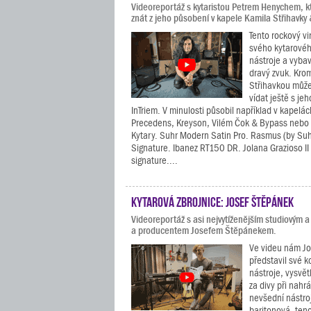
Videoreportáž s kytaristou Petrem Henychem, k
znát z jeho působení v kapele Kamila Střihavky
Tento rockový vi
svého kytarovéh
nástroje a vybav
dravý zvuk. Kro
Střihavkou může
vídat ještě s je
InTriem. V minulosti působil například v kapelá
Precedens, Kreyson, Vilém Čok & Bypass nebo 
Kytary. Suhr Modern Satin Pro. Rasmus (by Suh
Signature. Ibanez RT150 DR. Jolana Grazioso II
signature....
Kytarová zbrojnice: Josef Štěpánek
Videoreportáž s asi nejvytíženějším studiovým a
a producentem Josefem Štěpánekem.
Ve videu nám J
představil své k
nástroje, vysvět
za divy při nahr
nevšední nástroj
baritonová, ten