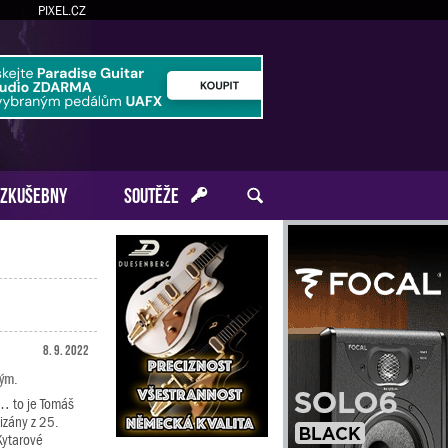
PIXEL.CZ
ZKUŠEBNY
SOUTĚŽE
8. 9. 2022
kým.
… to je Tomáš
izány z 25.
Kytarové