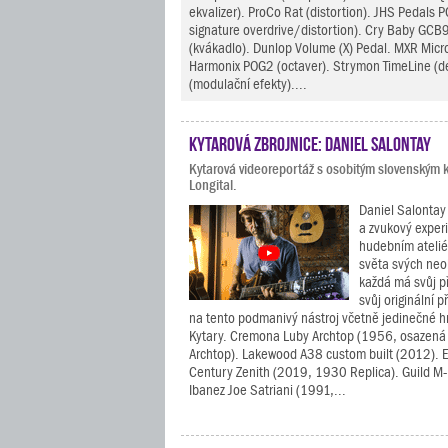
ekvalizer). ProCo Rat (distortion). JHS Pedals P
signature overdrive/distortion). Cry Baby GC
(kvákadlo). Dunlop Volume (X) Pedal. MXR Micr
Harmonix POG2 (octaver). Strymon TimeLine (d
(modulační efekty)....
Kytarová zbrojnice: Daniel Salontay
Kytarová videoreportáž s osobitým slovenským k
Longital.
Daniel Salontay 
a zvukový exper
hudebním atelié
světa svých neob
každá má svůj p
svůj originální p
na tento podmanivý nástroj včetně jedinečné 
Kytary. Cremona Luby Archtop (1956, osazen
Archtop). Lakewood A38 custom built (2012). 
Century Zenith (2019, 1930 Replica). Guild M
Ibanez Joe Satriani (1991,...