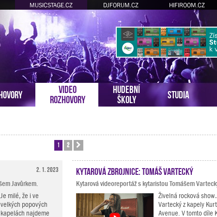
MUSICSTAGE.CZ
DJFORUM.CZ
HIFIROOM.CZ
VIDEO
HUDEBNÍ
HOVORY
STUDIA
ROZHOVORY
ŠKOLY
1
2
Další
2. 1. 2023
Kytarová zbrojnice: Tomáš Vartecký
mášem Javůrkem.
Kytarová videoreportáž s kytaristou Tomášem Vartec
Je milé, že i ve
Živelná rocková show
velkých popových
Vartecký z kapely Kurt
kapelách najdeme
Avenue. V tomto díle 