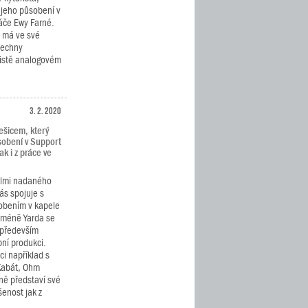
 jeho působení v
ráče Ewy Farné.
h má ve své
šechny
čistě analogovém
3. 2. 2020
ešicem, který
sobení v Support
ak i z práce ve
elmi nadaného
nás spojuje s
obením v kapele
cméně Yarda se
 především
bní produkci.
i například s
 Kabát, Ohm
ně představí své
šenost jak z