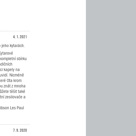
4. 1. 2021
 jeho kytarách.
Kytarové
kompletní sbírku
adičních
ci kapely na
uvidí. Nicméně
teré Ota krom
ou znát z mnoha
ůžete těšit také
tní zesilovače a
ibson Les Paul
7. 9. 2020