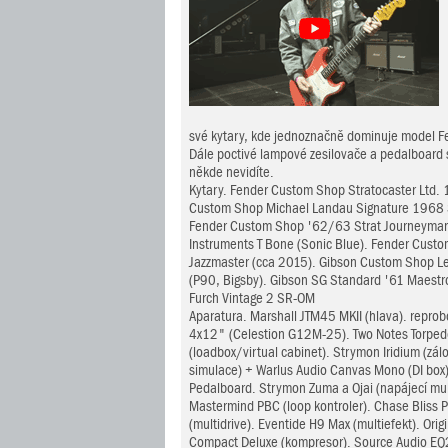
své kytary, kde jednoznačně dominuje model Fe
Dále poctivé lampové zesilovače a pedalboard s 
někde nevidíte.
Kytary. Fender Custom Shop Stratocaster Ltd. 
Custom Shop Michael Landau Signature 1968 St
Fender Custom Shop '62/63 Strat Journeyman R
Instruments T Bone (Sonic Blue). Fender Cust
Jazzmaster (cca 2015). Gibson Custom Shop Le
(P90, Bigsby). Gibson SG Standard '61 Maestro
Furch Vintage 2 SR-OM
Aparatura. Marshall JTM45 MKII (hlava). repro
4x12" (Celestion G12M-25). Two Notes Torped
(loadbox/virtual cabinet). Strymon Iridium (zálo
simulace) + Warlus Audio Canvas Mono (DI box
Pedalboard. Strymon Zuma a Ojai (napájecí mul
Mastermind PBC (loop kontroler). Chase Bliss 
(multidrive). Eventide H9 Max (multiefekt). Orig
Compact Deluxe (kompresor). Source Audio EQ