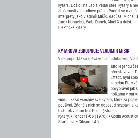
kytara. Došlo i na Lap a Pedal steel kytary a n
zkušeností ze studiové práce. Podělil se o zkuš
interprety jako Vladimír Mišík, Radůza, Michal H
Jarek Nohavica, Wabi Daněk, Xindl X a další.
Elektrické kytary....
Kytarová zbrojnice: Vladimír Mišík
Videoreportáž se zpěvákem a hudebníkem Vlad
Tuto legendu če
představovat. D
Effect, nyní sól
kapelou Etc v z
povyprávěl jak s
holkama v park
videu ukázal všechny své kytary, které za posle
používal. Žádné z nich se doposud nezbavil a k
historek včetně té s Rolling Stones.
Kytary. • Fender F-65 (1976). • Godin Acoustic
Starburst. • Gibson J-45