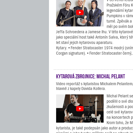
Pražském Fóru K
legendární kyta
Pumpkins v rám
turné. Zpěvák a 
měl po svém bo
Jeffa Schroedera a Jamese Ihu. V této kytarové
jako speciální host také Antonín Salva, který tét
let staví jejich kytarovou aparaturu.
Kytary. • Fender Stratocaster 1974 modrý (sním
Corgan signature). • Fender Stratocaster černý,.
Kytarová zbrojnice: Michal Pelant
Video reportáž s kytaristou Michalem Pelantem
hlavně z kapely Davida Kollera.
Michal Pelant se
podělil o své dl
zkušenosti a po
celé své kytarov
na koncertech p
Krom toho, že Mi
kytarista, je také podepsán jako autor a prod