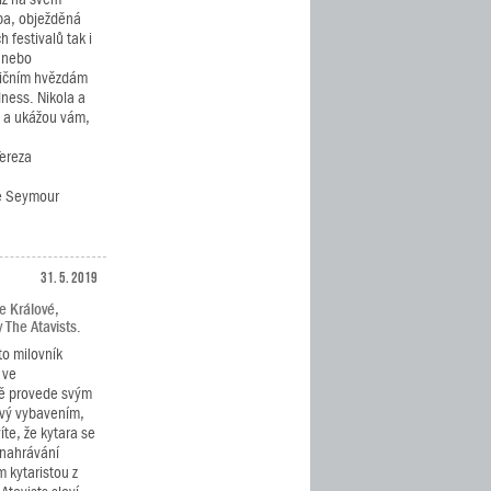
ba, obježděná
 festivalů tak i
í nebo
ničním hvězdám
dness. Nikola a
ě a ukážou vám,
Tereza
če Seymour
31. 5. 2019
e Králové,
 The Atavists.
to milovník
 ve
vě provede svým
ový vybavením,
íte, že kytara se
 nahrávání
 kytaristou z