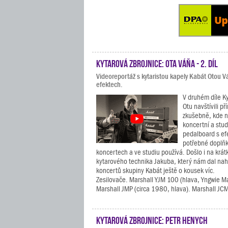
Kytarová zbrojnice: Ota Váňa - 2. díl
Videoreportáž s kytaristou kapely Kabát Otou 
efektech.
V druhém díle K
Otu navštívili př
zkušebně, kde n
koncertní a stud
pedalboard s ef
potřebné doplňky
koncertech a ve studiu používá. Došlo i na krát
kytarového technika Jakuba, který nám dal nah
koncertů skupiny Kabát ještě o kousek víc.
Zesilovače. Marshall YJM 100 (hlava, Yngwie M
Marshall JMP (circa 1980, hlava). Marshall JCM
Kytarová zbrojnice: Petr Henych