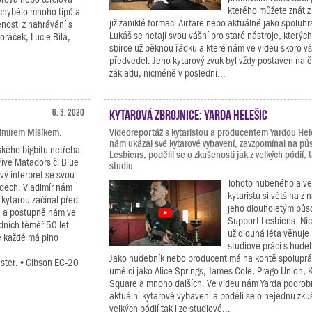
kterého můžete znát z
echybělo mnoho tipů a
již zaniklé formaci Airfare nebo aktuálně jako spoluh
enosti z nahrávání s
Lukáš se netají svou vášní pro staré nástroje, kterýc
oráček, Lucie Bílá,
sbírce už pěknou řádku a které nám ve videu skoro v
předvedel. Jeho kytarový zvuk byl vždy postaven na 
základu, nicméně v poslední...
6. 3. 2020
Kytarová zbrojnice: Yarda Helešic
imírem Mišíkem.
Videoreportáž s kytaristou a producentem Yardou Hel
nám ukázal své kytarové vybavení, zavzpomínal na pů
ského bigbítu netřeba
Lesbiens, podělil se o zkušenosti jak z velkých pódií, t
říve Matadors či Blue
studiu.
ový interpret se svou
Tohoto hubeného a v
ádech. Vladimír nám
kytaristu si většina z 
 kytarou začínal před
jeho dlouholetým půs
u a postupně nám ve
Support Lesbiens. Ni
dních téměř 50 let
už dlouhá léta věnuje
e každé má plno
studiové práci s hude
Jako hudebník nebo producent má na kontě spoluprác
aster. • Gibson EC-20
umělci jako Alice Springs, James Cole, Prago Union,
Square a mnoho dalších. Ve videu nám Yarda podrob
aktuální kytarové vybavení a podělí se o nejednu zku
velkých pódií tak i ze studiové...