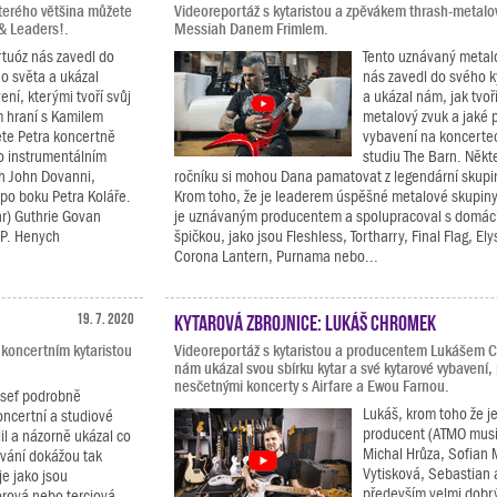
terého většina můžete
Videoreportáž s kytaristou a zpěvákem thrash-metal
 & Leaders!.
Messiah Danem Frimlem.
rtuóz nás zavedl do
Tento uznávaný metal
o světa a ukázal
nás zavedl do svého 
ení, kterými tvoří svůj
a ukázal nám, jak tvoř
m hraní s Kamilem
metalový zvuk a jaké 
te Petra koncertně
vybavení na koncerte
ho instrumentálním
studiu The Barn. Někte
ch John Dovanni,
ročníku si mohou Dana pamatovat z legendární skupi
po boku Petra Koláře.
Krom toho, že je leaderem úspěšné metalové skupin
r) Guthrie Govan
je uznávaným producentem a spolupracoval s domác
 P. Henych
špičkou, jako jsou Fleshless, Tortharry, Final Flag, El
Corona Lantern, Purnama nebo...
19. 7. 2020
Kytarová zbrojnice: Lukáš Chromek
 koncertním kytaristou
Videoreportáž s kytaristou a producentem Lukášem 
nám ukázal svou sbírku kytar a své kytarové vybavení,
nesčetnými koncerty s Airfare a Ewou Farnou.
osef podrobně
Lukáš, krom toho že j
oncertní a studiové
producent (ATMO musi
lil a názorně ukázal co
Michal Hrůza, Sofian 
ávání dokážou tak
Vytisková, Sebastian a
e jako jsou
především velmi dobrý
orová nebo terciová