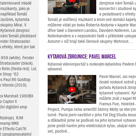
talentované mladé
zbrojnice nám Tomáš 
muzikanty, jako je
koncertní i studiové k
například Tomáš
a pedalboard s efekty
Javůrek, kytarista
Tomáš je ostřílený muzikant a krom své domácí kapel
skupiny Mirai. V
můžeme vídat po boku Roberta Kodyma v kapele Wan
Kytarové zbrojnici
dříve také s Danielem Landou, Davidem Kollerem, Luc
nám Tomáš představil
Kollerbandem a v neposlední řadě v přátelské uskupe
nder Stratocaster.
Autumn v níž hrají také členové skupiny Wohnout....
efekty, které jen tak
Kytarová zbrojnice: Pavel Marcel
1959 (white). Fender
ratocaster (black).
Kytarová videoreportáž s rockovým kytaristou Pavlem
elic (fiesta red). LsL
vybavení.
om Shop '62
Pavel Marcel, asi nej
s Paul R6 Goldtop
české rockové scéně 
 Vibrola (2019).
pořadu Kytarová zbroj
kytarové vybavení. Kyt
box Marshall 1960BX
můžete znát z kapel M
o Captor X
Framus Five, Holeček
žní digitální amp
Project, Pumpa nebo američtí Skinny Molly se kterými
)
turné. Pavla jsem navštívil v jeho Fat Dog Studiu kou
tizdroje). RJM
a důkladně jsme se podívali na jeho kytarové vybave
Preamp MKII
jsme prošli harém jeho elektrických kytar, ukázal nám
in Effects Cali76
set, poctivé...
2 (programovatelný