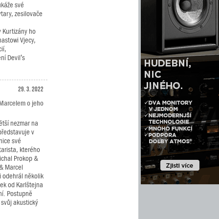
ukáže své
ytary, zesilovače
.
y Kurtizány ho
astowi Vjecy,
ií,
ní Devil’s
29. 3. 2022
 Marcelem o jeho
větší nezmar na
představuje v
nice své
arista, kterého
ichal Prokop &
 & Marcel
 odehrál několik
sek od Karlštejna
ní. Postupně
 svůj akustický