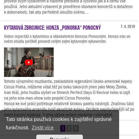
provedl svým vybavením a názorně předvedl a vysvětlil jak a k čemu vše
používá. Jeho aktuální vybavení je prověřeno stovkami koncertů a dotaženo
k dokonalosti, tak aby perfektně sloužilo svému...
Kytarová zbrojnice: Honza „Ponorka“ Ponocný
7. 4. 2019
Video reportáž s kytaristou a skladatelem Honzou Ponocným. Honza nás ve
svém studiu pečlivě provedl celým svým kytarovým vybavením.
Tohoto výrazného muzikanta, zakladatele legendární česko-americké kapely
Circus Praha, můžeme vídat též po boku takových jmen jako Meky Žbirka,
Ivan Král, jeho hudbu slyšet ve filmech Perfect Days či Revival nebo si zajít
na jeho one-man-show solo projekt Cicrus Ponorka.
Honza ke své práci potřebuje relativně širokou paletu nástrojů. Značnou část
jeho kytarového arzenálu tvoří akustické kytary. Od těch nejobyčejnější až po
velmi luxusní nástroje. V jeho sbírce ovšem najdeme i všemožné...
Tato stránka používá cookies k zajištění správné
funkčnosti.
Zjistit více
1
2
Další