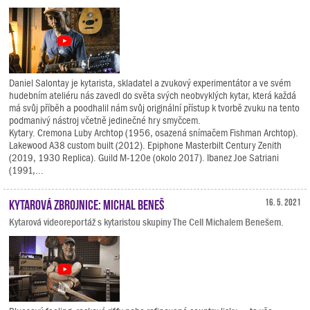
Daniel Salontay je kytarista, skladatel a zvukový experimentátor a ve svém
hudebním ateliéru nás zavedl do světa svých neobvyklých kytar, která každá
má svůj příběh a poodhalil nám svůj originální přístup k tvorbě zvuku na tento
podmanivý nástroj včetně jedinečné hry smyčcem.
Kytary. Cremona Luby Archtop (1956, osazená snímačem Fishman Archtop).
Lakewood A38 custom built (2012). Epiphone Masterbilt Century Zenith
(2019, 1930 Replica). Guild M-120e (okolo 2017). Ibanez Joe Satriani
(1991,...
Kytarová zbrojnice: Michal Beneš
16. 5. 2021
Kytarová videoreportáž s kytaristou skupiny The Cell Michalem Benešem.