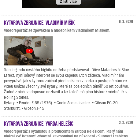
Kytarová zbrojnice: Vladimír Mišík
6. 3. 2020
Videoreportáž se zpěvákem a hudebníkem Vladimírem Mišíkem.
Tuto legendu českého bigbítu netřeba představovat. Dříve Matadors či Blue
Effect, nyní sólový interpret se svou kapelou Etc v zádech. Vladimír nám
povyprávěl jak s kytarou začínal před holkama v parku a postupně nám ve
videu ukázal všechny své kytary, které za posledních téměř 50 let používal.
Žádné z nich se doposud nezbavil a ke každé má plno historek včetně té s
Rolling Stones.
Kytary. • Fender F-65 (1976). • Godin Acousticaster. • Gibson EC-20
Starburst. • Gibson J-45
Kytarová zbrojnice: Yarda Helešic
3. 2. 2020
Videoreportáž s kytaristou a producentem Yardou Helešicem, který nám
ukázal své kytarové vybavení, zavzpomínal na působení v Support Lesbiens,