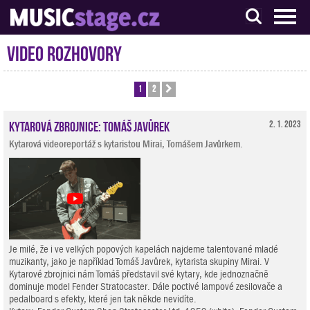
S muzikanty pro muzikanty
Video rozhovory
1
2
Další
Kytarová zbrojnice: Tomáš Javůrek
2. 1. 2023
Kytarová videoreportáž s kytaristou Mirai, Tomášem Javůrkem.
Je milé, že i ve velkých popových kapelách najdeme talentované mladé
muzikanty, jako je například Tomáš Javůrek, kytarista skupiny Mirai. V
Kytarové zbrojnici nám Tomáš představil své kytary, kde jednoznačně
dominuje model Fender Stratocaster. Dále poctivé lampové zesilovače a
pedalboard s efekty, které jen tak někde nevidíte.