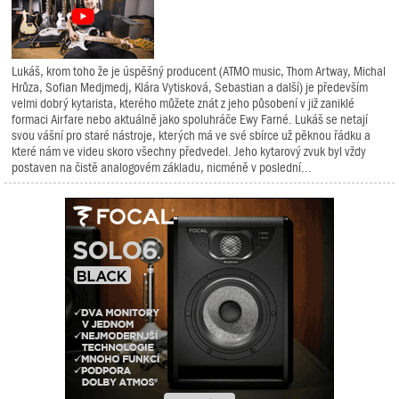
Lukáš, krom toho že je úspěšný producent (ATMO music, Thom Artway, Michal
Hrůza, Sofian Medjmedj, Klára Vytisková, Sebastian a další) je především
velmi dobrý kytarista, kterého můžete znát z jeho působení v již zaniklé
formaci Airfare nebo aktuálně jako spoluhráče Ewy Farné. Lukáš se netají
svou vášní pro staré nástroje, kterých má ve své sbírce už pěknou řádku a
které nám ve videu skoro všechny předvedel. Jeho kytarový zvuk byl vždy
postaven na čistě analogovém základu, nicméně v poslední...