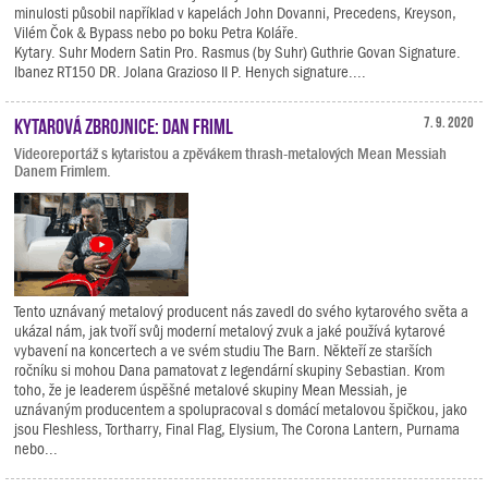
minulosti působil například v kapelách John Dovanni, Precedens, Kreyson,
Vilém Čok & Bypass nebo po boku Petra Koláře.
Kytary. Suhr Modern Satin Pro. Rasmus (by Suhr) Guthrie Govan Signature.
Ibanez RT150 DR. Jolana Grazioso II P. Henych signature....
Kytarová zbrojnice: Dan Friml
7. 9. 2020
Videoreportáž s kytaristou a zpěvákem thrash-metalových Mean Messiah
Danem Frimlem.
Tento uznávaný metalový producent nás zavedl do svého kytarového světa a
ukázal nám, jak tvoří svůj moderní metalový zvuk a jaké používá kytarové
vybavení na koncertech a ve svém studiu The Barn. Někteří ze starších
ročníku si mohou Dana pamatovat z legendární skupiny Sebastian. Krom
toho, že je leaderem úspěšné metalové skupiny Mean Messiah, je
uznávaným producentem a spolupracoval s domácí metalovou špičkou, jako
jsou Fleshless, Tortharry, Final Flag, Elysium, The Corona Lantern, Purnama
nebo...