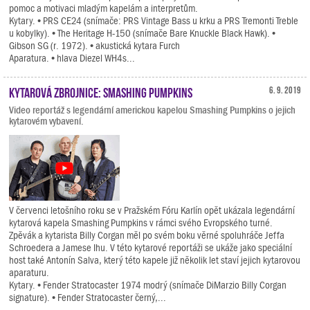
pomoc a motivaci mladým kapelám a interpretům.
Kytary. • PRS CE24 (snímače: PRS Vintage Bass u krku a PRS Tremonti Treble
u kobylky). • The Heritage H-150 (snímače Bare Knuckle Black Hawk). •
Gibson SG (r. 1972). • akustická kytara Furch
Aparatura. • hlava Diezel WH4s...
Kytarová zbrojnice: Smashing Pumpkins
6. 9. 2019
Video reportáž s legendární americkou kapelou Smashing Pumpkins o jejich
kytarovém vybavení.
V červenci letošního roku se v Pražském Fóru Karlín opět ukázala legendární
kytarová kapela Smashing Pumpkins v rámci svého Evropského turné.
Zpěvák a kytarista Billy Corgan měl po svém boku věrné spoluhráče Jeffa
Schroedera a Jamese Ihu. V této kytarové reportáži se ukáže jako speciální
host také Antonín Salva, který této kapele již několik let staví jejich kytarovou
aparaturu.
Kytary. • Fender Stratocaster 1974 modrý (snímače DiMarzio Billy Corgan
signature). • Fender Stratocaster černý,...