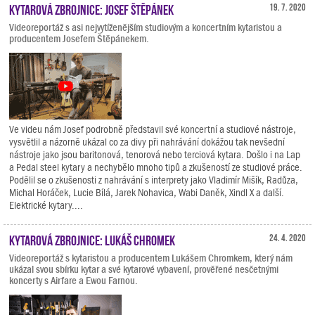
Kytarová zbrojnice: Josef Štěpánek
19. 7. 2020
Videoreportáž s asi nejvytíženějším studiovým a koncertním kytaristou a
producentem Josefem Štěpánekem.
Ve videu nám Josef podrobně představil své koncertní a studiové nástroje,
vysvětlil a názorně ukázal co za divy při nahrávání dokážou tak nevšední
nástroje jako jsou baritonová, tenorová nebo terciová kytara. Došlo i na Lap
a Pedal steel kytary a nechybělo mnoho tipů a zkušeností ze studiové práce.
Podělil se o zkušenosti z nahrávání s interprety jako Vladimír Mišík, Radůza,
Michal Horáček, Lucie Bílá, Jarek Nohavica, Wabi Daněk, Xindl X a další.
Elektrické kytary....
Kytarová zbrojnice: Lukáš Chromek
24. 4. 2020
Videoreportáž s kytaristou a producentem Lukášem Chromkem, který nám
ukázal svou sbírku kytar a své kytarové vybavení, prověřené nesčetnými
koncerty s Airfare a Ewou Farnou.