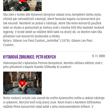
Ota nám v tomto díle Kytarové zbrojnice ukázal svou kompletní sbírku kytar,
včetně pár netradičních nástrojů, které fanoušci kapely na koncertech jen
tak neuvidí. Nicméně se jedná o nástroje, které Ota krom koncertů používá
také ve studiu a posluchači je mohou znát z mnoha hitů této teplické rockové
legendy. V brzké době se můžete těšit také na druhý díl, ve kterém nám Ota
představí své koncertní zesilovače a efekty.
Kytary. Gibson Les Paul Custom „Jednička“ (1979). Gibson Les Paul
Custom...
Kytarová zbrojnice: Petr Henych
9. 11. 2020
Videoreportáž s kytaristou Petrem Henychem, kterého většina můžete znát z
jeho působení v kapele Kamila Střihavky & Leaders!.
Tento rockový virtuóz nás zavedl do svého kytarového světa a ukázal nástroje
a vybavení, kterými tvoří svůj dravý zvuk. Krom hraní s Kamilem Střihavkou
můžete Petra koncertně vídat ještě s jeho instrumentálním InTriem. V