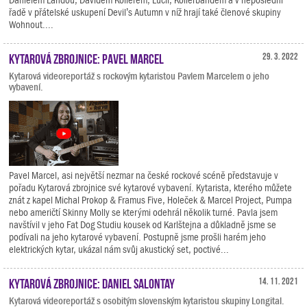
řadě v přátelské uskupení Devil’s Autumn v níž hrají také členové skupiny
Wohnout....
Kytarová zbrojnice: Pavel Marcel
29. 3. 2022
Kytarová videoreportáž s rockovým kytaristou Pavlem Marcelem o jeho
vybavení.
Pavel Marcel, asi největší nezmar na české rockové scéně představuje v
pořadu Kytarová zbrojnice své kytarové vybavení. Kytarista, kterého můžete
znát z kapel Michal Prokop & Framus Five, Holeček & Marcel Project, Pumpa
nebo američtí Skinny Molly se kterými odehrál několik turné. Pavla jsem
navštívil v jeho Fat Dog Studiu kousek od Karlštejna a důkladně jsme se
podívali na jeho kytarové vybavení. Postupně jsme prošli harém jeho
elektrických kytar, ukázal nám svůj akustický set, poctivé...
Kytarová zbrojnice: Daniel Salontay
14. 11. 2021
Kytarová videoreportáž s osobitým slovenským kytaristou skupiny Longital.