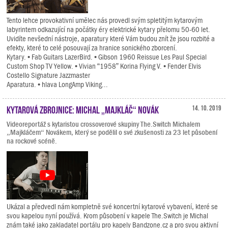
Tento lehce provokativní umělec nás provedl svým spletitým kytarovým
labyrintem odkazující na počátky éry elektrické kytary přelomu 50-60 let.
Uvidíte nevšední nástroje, aparatury které Vám budou znít že jsou rozbité a
efekty, které to celé posouvají za hranice sonického zborcení.
Kytary. • Fab Guitars LazerBird. • Gibson 1960 Reissue Les Paul Special
Custom Shop TV Yellow. • Vivian “1958” Korina Flying V. • Fender Elvis
Costello Signature Jazzmaster
Aparatura. • hlava LongAmp Viking...
Kytarová zbrojnice: Michal „Majkláč“ Novák
14. 10. 2019
Videoreportáž s kytaristou crossoverové skupiny The.Switch Michalem
„Majkláčem“ Novákem, který se podělil o své zkušenosti za 23 let působení
na rockové scéně.
Ukázal a předvedl nám kompletně své koncertní kytarové vybavení, které se
svou kapelou nyní používá. Krom působení v kapele The.Switch je Michal
znám také jako zakladatel portálu pro kapely Bandzone.cz a pro svou aktivní