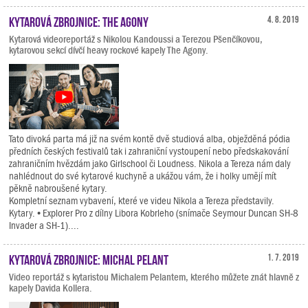
Kytarová zbrojnice: The Agony
4. 8. 2019
Kytarová videoreportáž s Nikolou Kandoussi a Terezou Pšenčíkovou,
kytarovou sekcí dívčí heavy rockové kapely The Agony.
Tato divoká parta má již na svém kontě dvě studiová alba, obježděná pódia
předních českých festivalů tak i zahraniční vystoupení nebo předskakování
zahraničním hvězdám jako Girlschool či Loudness. Nikola a Tereza nám daly
nahlédnout do své kytarové kuchyně a ukážou vám, že i holky umějí mít
pěkně nabroušené kytary.
Kompletní seznam vybavení, které ve videu Nikola a Tereza představily.
Kytary. • Explorer Pro z dílny Libora Kobrleho (snímače Seymour Duncan SH-8
Invader a SH-1)....
Kytarová zbrojnice: Michal Pelant
1. 7. 2019
Video reportáž s kytaristou Michalem Pelantem, kterého můžete znát hlavně z
kapely Davida Kollera.