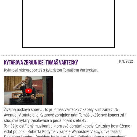
Kytarová zbrojnice: Tomáš Vartecký
8. 9. 2022
Kytarová videoreportáž s kytaristou Tomášem Varteckým.
Živelná rocková show… to je Tomáš Vartecký z kapely Kurtizány z 25.
Avenue. V tomto díle Kytarové zbrojnice nám Tomáš ukáže své koncertní i
studiové kytary, zesilovače a pedalboard s efekty.
Tomáš je ostřílený muzikant a krom své domácí kapely Kurtizány ho můžeme
vídat po boku Roberta Kodyma v kapele Wanastowi Vjecy, dříve také s
Danielem Landou, Davidem Kollerem, Lucií, Kollerbandem a v neposlední