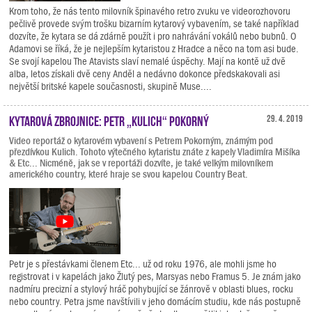
Krom toho, že nás tento milovník špinavého retro zvuku ve videorozhovoru
pečlivě provede svým trošku bizarním kytarový vybavením, se také například
dozvíte, že kytara se dá zdárně použít i pro nahrávání vokálů nebo bubnů. O
Adamovi se říká, že je nejlepším kytaristou z Hradce a něco na tom asi bude.
Se svojí kapelou The Atavists slaví nemalé úspěchy. Mají na kontě už dvě
alba, letos získali dvě ceny Anděl a nedávno dokonce předskakovali asi
největší britské kapele současnosti, skupině Muse....
Kytarová zbrojnice: Petr „Kulich“ Pokorný
29. 4. 2019
Video reportáž o kytarovém vybavení s Petrem Pokorným, známým pod
přezdívkou Kulich. Tohoto výtečného kytaristu znáte z kapely Vladimíra Mišíka
& Etc... Nicméně, jak se v reportáži dozvíte, je také velkým milovníkem
amerického country, které hraje se svou kapelou Country Beat.
Petr je s přestávkami členem Etc... už od roku 1976, ale mohli jsme ho
registrovat i v kapelách jako Žlutý pes, Marsyas nebo Framus 5. Je znám jako
nadmíru precizní a stylový hráč pohybující se žánrově v oblasti blues, rocku
nebo country. Petra jsme navštívili v jeho domácím studiu, kde nás postupně