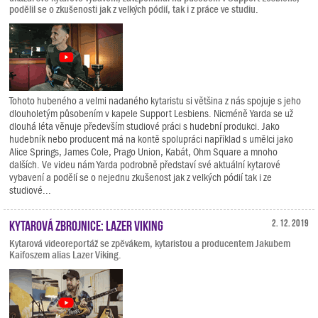
podělil se o zkušenosti jak z velkých pódií, tak i z práce ve studiu.
Tohoto hubeného a velmi nadaného kytaristu si většina z nás spojuje s jeho
dlouholetým působením v kapele Support Lesbiens. Nicméně Yarda se už
dlouhá léta věnuje především studiové práci s hudební produkci. Jako
hudebník nebo producent má na kontě spolupráci například s umělci jako
Alice Springs, James Cole, Prago Union, Kabát, Ohm Square a mnoho
dalších. Ve videu nám Yarda podrobně představí své aktuální kytarové
vybavení a podělí se o nejednu zkušenost jak z velkých pódií tak i ze
studiové...
Kytarová zbrojnice: Lazer Viking
2. 12. 2019
Kytarová videoreportáž se zpěvákem, kytaristou a producentem Jakubem
Kaifoszem alias Lazer Viking.