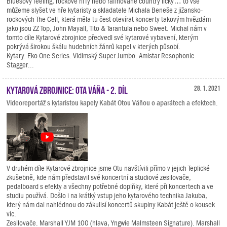
Bluesový feeling, rockové riffy nebo rafinované country licky… to vše
můžeme slyšet ve hře kytaristy a skladatele Michala Beneše z jižansko-
rockových The Cell, která měla tu čest otevírat koncerty takovým hvězdám
jako jsou ZZ Top, John Mayall, Tito & Tarantula nebo Sweet. Michal nám v
tomto díle Kytarové zbrojnice předvedl své kytarové vybavení, kterým
pokrývá širokou škálu hudebních žánrů kapel v kterých působí.
Kytary. Eko One Series. Vidimský Super Jumbo. Amistar Resophonic
Stagger...
Kytarová zbrojnice: Ota Váňa - 2. díl
28. 1. 2021
Videoreportáž s kytaristou kapely Kabát Otou Váňou o aparátech a efektech.
V druhém díle Kytarové zbrojnice jsme Otu navštívili přímo v jejich Teplické
zkušebně, kde nám představil své koncertní a studiové zesilovače,
pedalboard s efekty a všechny potřebné doplňky, které při koncertech a ve
studiu používá. Došlo i na krátký vstup jeho kytarového technika Jakuba,
který nám dal nahlédnou do zákulisí koncertů skupiny Kabát ještě o kousek
víc.
Zesilovače. Marshall YJM 100 (hlava, Yngwie Malmsteen Signature). Marshall