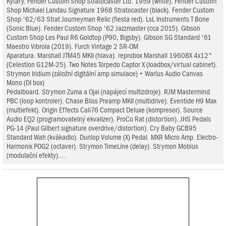
Kytary. Fender Custom Shop Stratocaster Ltd. 1959 (white). Fender Custom
Shop Michael Landau Signature 1968 Stratocaster (black). Fender Custom
Shop '62/63 Strat Journeyman Relic (fiesta red). LsL Instruments T Bone
(Sonic Blue). Fender Custom Shop '62 Jazzmaster (cca 2015). Gibson
Custom Shop Les Paul R6 Goldtop (P90, Bigsby). Gibson SG Standard '61
Maestro Vibrola (2019). Furch Vintage 2 SR-OM
Aparatura. Marshall JTM45 MKII (hlava). reprobox Marshall 1960BX 4x12"
(Celestion G12M-25). Two Notes Torpedo Captor X (loadbox/virtual cabinet).
Strymon Iridium (záložní digitální amp simulace) + Warlus Audio Canvas
Mono (DI box)
Pedalboard. Strymon Zuma a Ojai (napájecí multizdroje). RJM Mastermind
PBC (loop kontroler). Chase Bliss Preamp MKII (multidrive). Eventide H9 Max
(multiefekt). Origin Effects Cali76 Compact Deluxe (kompresor). Source
Audio EQ2 (programovatelný ekvalizer). ProCo Rat (distortion). JHS Pedals
PG-14 (Paul Gilbert signature overdrive/distortion). Cry Baby GCB95
Standard Wah (kvákadlo). Dunlop Volume (X) Pedal. MXR Micro Amp. Electro-
Harmonix POG2 (octaver). Strymon TimeLine (delay). Strymon Mobius
(modulační efekty)....