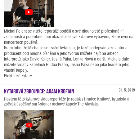
Michal Pelant se v této reportáži podělil o své dlouholeté profesionální
zkušenosti a podrobně nám ukázal celé své kytarové vybavení, které nyní na
koncertech používá.
Krom toho, že Michal je senzační kytarista, je také podepsán jako autor a
producent pod mnoha písněmi a jeho tvorbu můžete najít na albech
interpretů jako David Koller, Jasná Páka, Lenka Nová a další. Michala dále
můžete vídat v kapelách Hudba Praha, Jasná Páka nebo jako leadera jeho
vlastní kapely.
Elektrické kytary....
Kytarová zbrojnice: Adam Krofian
31. 5. 2019
Hostem této kytarové videoreportáže je rodák z Hradce Králové, kytarista a
zpěvák úspěšné surf-stoner rockové kapely The Atavists.