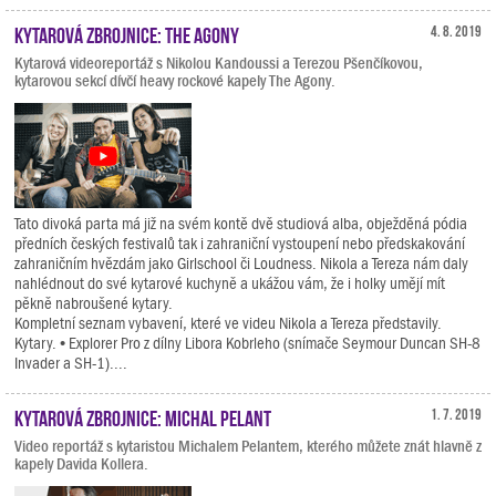
Kytarová zbrojnice: The Agony
4. 8. 2019
Kytarová videoreportáž s Nikolou Kandoussi a Terezou Pšenčíkovou,
kytarovou sekcí dívčí heavy rockové kapely The Agony.
Tato divoká parta má již na svém kontě dvě studiová alba, obježděná pódia
předních českých festivalů tak i zahraniční vystoupení nebo předskakování
zahraničním hvězdám jako Girlschool či Loudness. Nikola a Tereza nám daly
nahlédnout do své kytarové kuchyně a ukážou vám, že i holky umějí mít
pěkně nabroušené kytary.
Kompletní seznam vybavení, které ve videu Nikola a Tereza představily.
Kytary. • Explorer Pro z dílny Libora Kobrleho (snímače Seymour Duncan SH-8
Invader a SH-1)....
Kytarová zbrojnice: Michal Pelant
1. 7. 2019
Video reportáž s kytaristou Michalem Pelantem, kterého můžete znát hlavně z
kapely Davida Kollera.