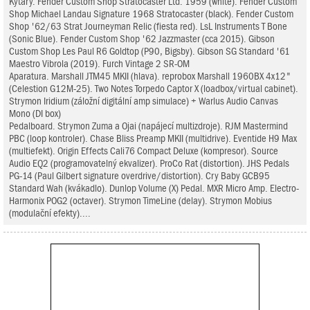
Kytary. Fender Custom Shop Stratocaster Ltd. 1959 (white). Fender Custom
Shop Michael Landau Signature 1968 Stratocaster (black). Fender Custom
Shop '62/63 Strat Journeyman Relic (fiesta red). LsL Instruments T Bone
(Sonic Blue). Fender Custom Shop '62 Jazzmaster (cca 2015). Gibson
Custom Shop Les Paul R6 Goldtop (P90, Bigsby). Gibson SG Standard '61
Maestro Vibrola (2019). Furch Vintage 2 SR-OM
Aparatura. Marshall JTM45 MKII (hlava). reprobox Marshall 1960BX 4x12"
(Celestion G12M-25). Two Notes Torpedo Captor X (loadbox/virtual cabinet).
Strymon Iridium (záložní digitální amp simulace) + Warlus Audio Canvas
Mono (DI box)
Pedalboard. Strymon Zuma a Ojai (napájecí multizdroje). RJM Mastermind
PBC (loop kontroler). Chase Bliss Preamp MKII (multidrive). Eventide H9 Max
(multiefekt). Origin Effects Cali76 Compact Deluxe (kompresor). Source
Audio EQ2 (programovatelný ekvalizer). ProCo Rat (distortion). JHS Pedals
PG-14 (Paul Gilbert signature overdrive/distortion). Cry Baby GCB95
Standard Wah (kvákadlo). Dunlop Volume (X) Pedal. MXR Micro Amp. Electro-
Harmonix POG2 (octaver). Strymon TimeLine (delay). Strymon Mobius
(modulační efekty)....