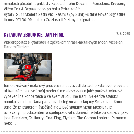
minulosti působil například v kapelách John Dovanni, Precedens, Kreyson,
Vilém Čok & Bypass nebo po boku Petra Koláře.
Kytary. Suhr Modern Satin Pro. Rasmus (by Suhr) Guthrie Govan Signature.
Ibanez RT150 DR. Jolana Grazioso II P. Henych signature....
Kytarová zbrojnice: Dan Friml
7. 9. 2020
Videoreportáž s kytaristou a zpěvákem thrash-metalových Mean Messiah
Danem Frimlem.
Tento uznávaný metalový producent nás zavedl do svého kytarového světa a
ukázal nám, jak tvoří svůj moderní metalový zvuk a jaké používá kytarové
vybavení na koncertech a ve svém studiu The Barn. Někteří ze starších
ročníku si mohou Dana pamatovat z legendární skupiny Sebastian. Krom
toho, že je leaderem úspěšné metalové skupiny Mean Messiah, je
uznávaným producentem a spolupracoval s domácí metalovou špičkou, jako
jsou Fleshless, Tortharry, Final Flag, Elysium, The Corona Lantern, Purnama
nebo...