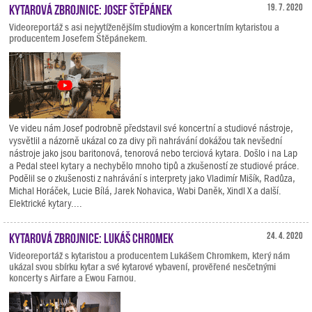
Kytarová zbrojnice: Josef Štěpánek
19. 7. 2020
Videoreportáž s asi nejvytíženějším studiovým a koncertním kytaristou a
producentem Josefem Štěpánekem.
Ve videu nám Josef podrobně představil své koncertní a studiové nástroje,
vysvětlil a názorně ukázal co za divy při nahrávání dokážou tak nevšední
nástroje jako jsou baritonová, tenorová nebo terciová kytara. Došlo i na Lap
a Pedal steel kytary a nechybělo mnoho tipů a zkušeností ze studiové práce.
Podělil se o zkušenosti z nahrávání s interprety jako Vladimír Mišík, Radůza,
Michal Horáček, Lucie Bílá, Jarek Nohavica, Wabi Daněk, Xindl X a další.
Elektrické kytary....
Kytarová zbrojnice: Lukáš Chromek
24. 4. 2020
Videoreportáž s kytaristou a producentem Lukášem Chromkem, který nám
ukázal svou sbírku kytar a své kytarové vybavení, prověřené nesčetnými
koncerty s Airfare a Ewou Farnou.