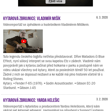
Kytarová zbrojnice: Vladimír Mišík
6. 3. 2020
Videoreportáž se zpěvákem a hudebníkem Vladimírem Mišíkem.
Tuto legendu českého bigbítu netřeba představovat. Dříve Matadors či Blue
Effect, nyní sólový interpret se svou kapelou Etc v zádech. Vladimír nám
povyprávěl jak s kytarou začínal před holkama v parku a postupně nám ve
videu ukázal všechny své kytary, které za posledních téměř 50 let používal.
Žádné z nich se doposud nezbavil a ke každé má plno historek včetně té s
Rolling Stones.
Kytary. • Fender F-65 (1976). • Godin Acousticaster. • Gibson EC-20
Starburst. • Gibson J-45
Kytarová zbrojnice: Yarda Helešic
3. 2. 2020
Videoreportáž s kytaristou a producentem Yardou Helešicem, který nám
ukázal své kytarové vybavení, zavzpomínal na působení v Support Lesbiens,