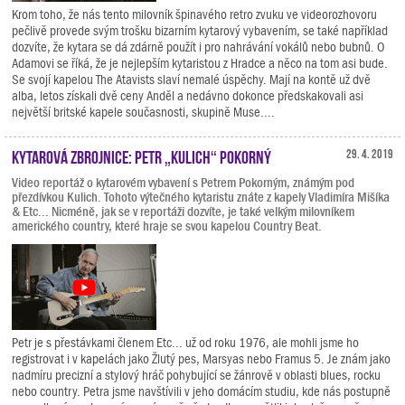
Krom toho, že nás tento milovník špinavého retro zvuku ve videorozhovoru
pečlivě provede svým trošku bizarním kytarový vybavením, se také například
dozvíte, že kytara se dá zdárně použít i pro nahrávání vokálů nebo bubnů. O
Adamovi se říká, že je nejlepším kytaristou z Hradce a něco na tom asi bude.
Se svojí kapelou The Atavists slaví nemalé úspěchy. Mají na kontě už dvě
alba, letos získali dvě ceny Anděl a nedávno dokonce předskakovali asi
největší britské kapele současnosti, skupině Muse....
Kytarová zbrojnice: Petr „Kulich“ Pokorný
29. 4. 2019
Video reportáž o kytarovém vybavení s Petrem Pokorným, známým pod
přezdívkou Kulich. Tohoto výtečného kytaristu znáte z kapely Vladimíra Mišíka
& Etc... Nicméně, jak se v reportáži dozvíte, je také velkým milovníkem
amerického country, které hraje se svou kapelou Country Beat.
Petr je s přestávkami členem Etc... už od roku 1976, ale mohli jsme ho
registrovat i v kapelách jako Žlutý pes, Marsyas nebo Framus 5. Je znám jako
nadmíru precizní a stylový hráč pohybující se žánrově v oblasti blues, rocku
nebo country. Petra jsme navštívili v jeho domácím studiu, kde nás postupně