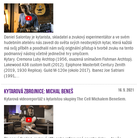
Daniel Salontay je kytarista, skladatel a zvukový experimentátor a ve svém
hudebním ateliéru nás zavedl do světa svých neobvyklých kytar, která každá
má svůj příběh a poodhalil nám svůj originální přístup k tvorbě zvuku na tento
podmanivý nástroj včetně jedinečné hry smyčcem.
Kytary. Cremona Luby Archtop (1956, osazená snímačem Fishman Archtop).
Lakewood A38 custom built (2012). Epiphone Masterbilt Century Zenith
(2019, 1930 Replica). Guild M-120e (okolo 2017). Ibanez Joe Satriani
(1991,...
Kytarová zbrojnice: Michal Beneš
16. 5. 2021
Kytarová videoreportáž s kytaristou skupiny The Cell Michalem Benešem.