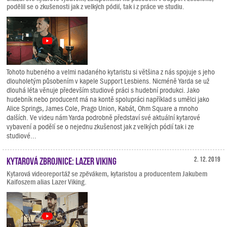
podělil se o zkušenosti jak z velkých pódií, tak i z práce ve studiu.
Tohoto hubeného a velmi nadaného kytaristu si většina z nás spojuje s jeho
dlouholetým působením v kapele Support Lesbiens. Nicméně Yarda se už
dlouhá léta věnuje především studiové práci s hudební produkci. Jako
hudebník nebo producent má na kontě spolupráci například s umělci jako
Alice Springs, James Cole, Prago Union, Kabát, Ohm Square a mnoho
dalších. Ve videu nám Yarda podrobně představí své aktuální kytarové
vybavení a podělí se o nejednu zkušenost jak z velkých pódií tak i ze
studiové...
Kytarová zbrojnice: Lazer Viking
2. 12. 2019
Kytarová videoreportáž se zpěvákem, kytaristou a producentem Jakubem
Kaifoszem alias Lazer Viking.