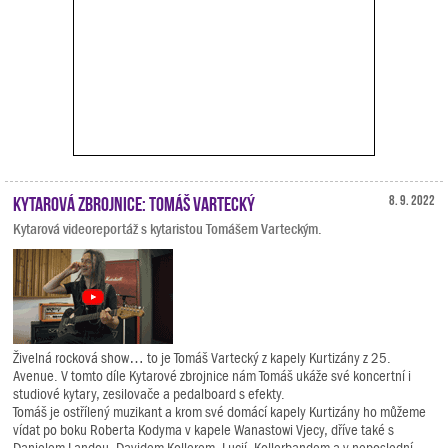
Kytarová zbrojnice: Tomáš Vartecký
8. 9. 2022
Kytarová videoreportáž s kytaristou Tomášem Varteckým.
Živelná rocková show… to je Tomáš Vartecký z kapely Kurtizány z 25.
Avenue. V tomto díle Kytarové zbrojnice nám Tomáš ukáže své koncertní i
studiové kytary, zesilovače a pedalboard s efekty.
Tomáš je ostřílený muzikant a krom své domácí kapely Kurtizány ho můžeme
vídat po boku Roberta Kodyma v kapele Wanastowi Vjecy, dříve také s
Danielem Landou, Davidem Kollerem, Lucií, Kollerbandem a v neposlední