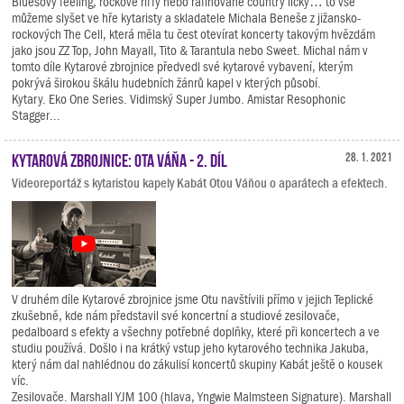
Bluesový feeling, rockové riffy nebo rafinované country licky… to vše
můžeme slyšet ve hře kytaristy a skladatele Michala Beneše z jižansko-
rockových The Cell, která měla tu čest otevírat koncerty takovým hvězdám
jako jsou ZZ Top, John Mayall, Tito & Tarantula nebo Sweet. Michal nám v
tomto díle Kytarové zbrojnice předvedl své kytarové vybavení, kterým
pokrývá širokou škálu hudebních žánrů kapel v kterých působí.
Kytary. Eko One Series. Vidimský Super Jumbo. Amistar Resophonic
Stagger...
Kytarová zbrojnice: Ota Váňa - 2. díl
28. 1. 2021
Videoreportáž s kytaristou kapely Kabát Otou Váňou o aparátech a efektech.
V druhém díle Kytarové zbrojnice jsme Otu navštívili přímo v jejich Teplické
zkušebně, kde nám představil své koncertní a studiové zesilovače,
pedalboard s efekty a všechny potřebné doplňky, které při koncertech a ve
studiu používá. Došlo i na krátký vstup jeho kytarového technika Jakuba,
který nám dal nahlédnou do zákulisí koncertů skupiny Kabát ještě o kousek
víc.
Zesilovače. Marshall YJM 100 (hlava, Yngwie Malmsteen Signature). Marshall