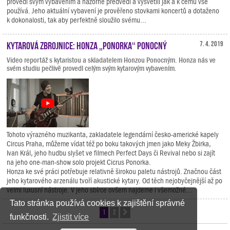
provedl svým vybavením a názorně předvedl a vysvětlil jak a k čemu vše
používá. Jeho aktuální vybavení je prověřeno stovkami koncertů a dotaženo
k dokonalosti, tak aby perfektně sloužilo svému...
Kytarová zbrojnice: Honza „Ponorka“ Ponocný
7. 4. 2019
Video reportáž s kytaristou a skladatelem Honzou Ponocným. Honza nás ve
svém studiu pečlivě provedl celým svým kytarovým vybavením.
Tohoto výrazného muzikanta, zakladatele legendární česko-americké kapely
Circus Praha, můžeme vídat též po boku takových jmen jako Meky Žbirka,
Ivan Král, jeho hudbu slyšet ve filmech Perfect Days či Revival nebo si zajít
na jeho one-man-show solo projekt Cicrus Ponorka.
Honza ke své práci potřebuje relativně širokou paletu nástrojů. Značnou část
jeho kytarového arzenálu tvoří akustické kytary. Od těch nejobyčejnější až po
velmi luxusní nástroje. V jeho sbírce ovšem najdeme i všemožné...
Tato stránka používá cookies k zajištění správné
1
2
Další
funkčnosti.
Zjistit více