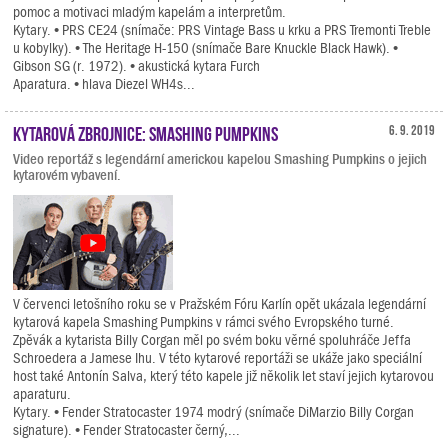
pomoc a motivaci mladým kapelám a interpretům.
Kytary. • PRS CE24 (snímače: PRS Vintage Bass u krku a PRS Tremonti Treble
u kobylky). • The Heritage H-150 (snímače Bare Knuckle Black Hawk). •
Gibson SG (r. 1972). • akustická kytara Furch
Aparatura. • hlava Diezel WH4s...
Kytarová zbrojnice: Smashing Pumpkins
6. 9. 2019
Video reportáž s legendární americkou kapelou Smashing Pumpkins o jejich
kytarovém vybavení.
V červenci letošního roku se v Pražském Fóru Karlín opět ukázala legendární
kytarová kapela Smashing Pumpkins v rámci svého Evropského turné.
Zpěvák a kytarista Billy Corgan měl po svém boku věrné spoluhráče Jeffa
Schroedera a Jamese Ihu. V této kytarové reportáži se ukáže jako speciální
host také Antonín Salva, který této kapele již několik let staví jejich kytarovou
aparaturu.
Kytary. • Fender Stratocaster 1974 modrý (snímače DiMarzio Billy Corgan
signature). • Fender Stratocaster černý,...