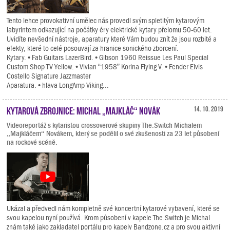
Tento lehce provokativní umělec nás provedl svým spletitým kytarovým
labyrintem odkazující na počátky éry elektrické kytary přelomu 50-60 let.
Uvidíte nevšední nástroje, aparatury které Vám budou znít že jsou rozbité a
efekty, které to celé posouvají za hranice sonického zborcení.
Kytary. • Fab Guitars LazerBird. • Gibson 1960 Reissue Les Paul Special
Custom Shop TV Yellow. • Vivian “1958” Korina Flying V. • Fender Elvis
Costello Signature Jazzmaster
Aparatura. • hlava LongAmp Viking...
Kytarová zbrojnice: Michal „Majkláč“ Novák
14. 10. 2019
Videoreportáž s kytaristou crossoverové skupiny The.Switch Michalem
„Majkláčem“ Novákem, který se podělil o své zkušenosti za 23 let působení
na rockové scéně.
Ukázal a předvedl nám kompletně své koncertní kytarové vybavení, které se
svou kapelou nyní používá. Krom působení v kapele The.Switch je Michal
znám také jako zakladatel portálu pro kapely Bandzone.cz a pro svou aktivní