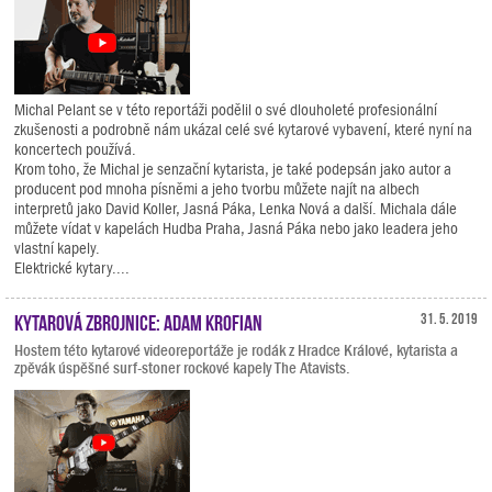
Michal Pelant se v této reportáži podělil o své dlouholeté profesionální
zkušenosti a podrobně nám ukázal celé své kytarové vybavení, které nyní na
koncertech používá.
Krom toho, že Michal je senzační kytarista, je také podepsán jako autor a
producent pod mnoha písněmi a jeho tvorbu můžete najít na albech
interpretů jako David Koller, Jasná Páka, Lenka Nová a další. Michala dále
můžete vídat v kapelách Hudba Praha, Jasná Páka nebo jako leadera jeho
vlastní kapely.
Elektrické kytary....
Kytarová zbrojnice: Adam Krofian
31. 5. 2019
Hostem této kytarové videoreportáže je rodák z Hradce Králové, kytarista a
zpěvák úspěšné surf-stoner rockové kapely The Atavists.