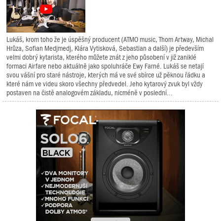
Lukáš, krom toho že je úspěšný producent (ATMO music, Thom Artway, Michal
Hrůza, Sofian Medjmedj, Klára Vytisková, Sebastian a další) je především
velmi dobrý kytarista, kterého můžete znát z jeho působení v již zaniklé
formaci Airfare nebo aktuálně jako spoluhráče Ewy Farné. Lukáš se netají
svou vášní pro staré nástroje, kterých má ve své sbírce už pěknou řádku a
které nám ve videu skoro všechny předvedel. Jeho kytarový zvuk byl vždy
postaven na čistě analogovém základu, nicméně v poslední...