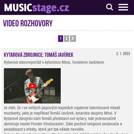
S muzikanty pro muzikanty
Video rozhovory
1
2
Další
Kytarová zbrojnice: Tomáš Javůrek
2. 1. 2023
Kytarová videoreportáž s kytaristou Mirai, Tomášem Javůrkem.
Je milé, že i ve velkých popových kapelách najdeme talentované mladé
muzikanty, jako je například Tomáš Javůrek, kytarista skupiny Mirai. V
Kytarové zbrojnici nám Tomáš představil své kytary, kde jednoznačně
dominuje model Fender Stratocaster. Dále poctivé lampové zesilovače a
pedalboard s efekty, které jen tak někde nevidíte.