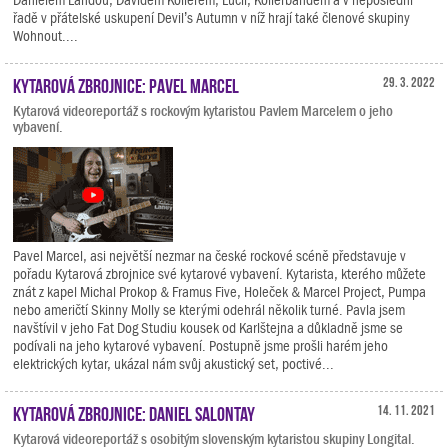
řadě v přátelské uskupení Devil’s Autumn v níž hrají také členové skupiny
Wohnout....
Kytarová zbrojnice: Pavel Marcel
29. 3. 2022
Kytarová videoreportáž s rockovým kytaristou Pavlem Marcelem o jeho
vybavení.
Pavel Marcel, asi největší nezmar na české rockové scéně představuje v
pořadu Kytarová zbrojnice své kytarové vybavení. Kytarista, kterého můžete
znát z kapel Michal Prokop & Framus Five, Holeček & Marcel Project, Pumpa
nebo američtí Skinny Molly se kterými odehrál několik turné. Pavla jsem
navštívil v jeho Fat Dog Studiu kousek od Karlštejna a důkladně jsme se
podívali na jeho kytarové vybavení. Postupně jsme prošli harém jeho
elektrických kytar, ukázal nám svůj akustický set, poctivé...
Kytarová zbrojnice: Daniel Salontay
14. 11. 2021
Kytarová videoreportáž s osobitým slovenským kytaristou skupiny Longital.