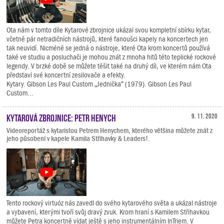
Ota nám v tomto díle Kytarové zbrojnice ukázal svou kompletní sbírku kytar,
včetně pár netradičních nástrojů, které fanoušci kapely na koncertech jen
tak neuvidí. Nicméně se jedná o nástroje, které Ota krom koncertů používá
také ve studiu a posluchači je mohou znát z mnoha hitů této teplické rockové
legendy. V brzké době se můžete těšit také na druhý díl, ve kterém nám Ota
představí své koncertní zesilovače a efekty.
Kytary. Gibson Les Paul Custom „Jednička“ (1979). Gibson Les Paul
Custom...
Kytarová zbrojnice: Petr Henych
9. 11. 2020
Videoreportáž s kytaristou Petrem Henychem, kterého většina můžete znát z
jeho působení v kapele Kamila Střihavky & Leaders!.
Tento rockový virtuóz nás zavedl do svého kytarového světa a ukázal nástroje
a vybavení, kterými tvoří svůj dravý zvuk. Krom hraní s Kamilem Střihavkou
můžete Petra koncertně vídat ještě s jeho instrumentálním InTriem. V