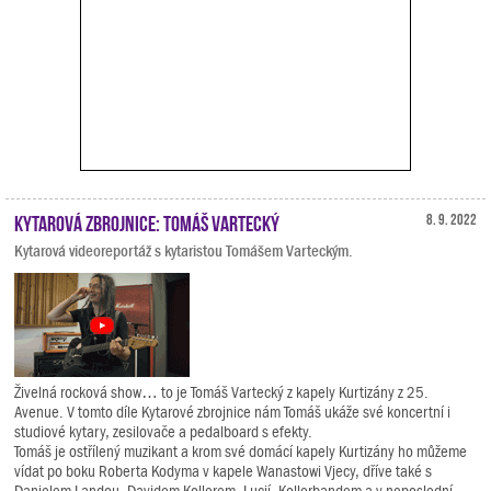
Kytarová zbrojnice: Tomáš Vartecký
8. 9. 2022
Kytarová videoreportáž s kytaristou Tomášem Varteckým.
Živelná rocková show… to je Tomáš Vartecký z kapely Kurtizány z 25.
Avenue. V tomto díle Kytarové zbrojnice nám Tomáš ukáže své koncertní i
studiové kytary, zesilovače a pedalboard s efekty.
Tomáš je ostřílený muzikant a krom své domácí kapely Kurtizány ho můžeme
vídat po boku Roberta Kodyma v kapele Wanastowi Vjecy, dříve také s
Danielem Landou, Davidem Kollerem, Lucií, Kollerbandem a v neposlední