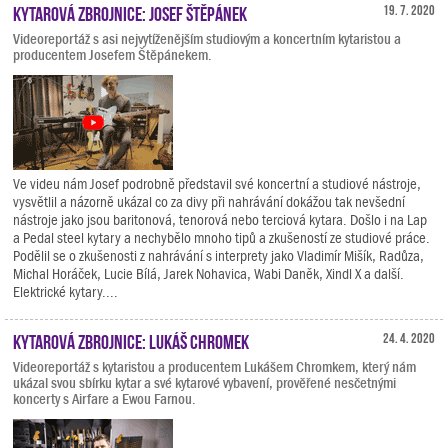
Kytarová zbrojnice: Josef Štěpánek
19. 7. 2020
Videoreportáž s asi nejvytíženějším studiovým a koncertním kytaristou a
producentem Josefem Štěpánekem.
Ve videu nám Josef podrobně představil své koncertní a studiové nástroje,
vysvětlil a názorně ukázal co za divy při nahrávání dokážou tak nevšední
nástroje jako jsou baritonová, tenorová nebo terciová kytara. Došlo i na Lap
a Pedal steel kytary a nechybělo mnoho tipů a zkušeností ze studiové práce.
Podělil se o zkušenosti z nahrávání s interprety jako Vladimír Mišík, Radůza,
Michal Horáček, Lucie Bílá, Jarek Nohavica, Wabi Daněk, Xindl X a další.
Elektrické kytary....
Kytarová zbrojnice: Lukáš Chromek
24. 4. 2020
Videoreportáž s kytaristou a producentem Lukášem Chromkem, který nám
ukázal svou sbírku kytar a své kytarové vybavení, prověřené nesčetnými
koncerty s Airfare a Ewou Farnou.