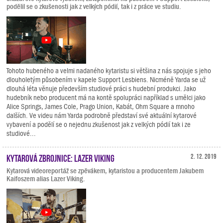
podělil se o zkušenosti jak z velkých pódií, tak i z práce ve studiu.
Tohoto hubeného a velmi nadaného kytaristu si většina z nás spojuje s jeho
dlouholetým působením v kapele Support Lesbiens. Nicméně Yarda se už
dlouhá léta věnuje především studiové práci s hudební produkci. Jako
hudebník nebo producent má na kontě spolupráci například s umělci jako
Alice Springs, James Cole, Prago Union, Kabát, Ohm Square a mnoho
dalších. Ve videu nám Yarda podrobně představí své aktuální kytarové
vybavení a podělí se o nejednu zkušenost jak z velkých pódií tak i ze
studiové...
Kytarová zbrojnice: Lazer Viking
2. 12. 2019
Kytarová videoreportáž se zpěvákem, kytaristou a producentem Jakubem
Kaifoszem alias Lazer Viking.