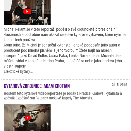
Michal Pelant se v této reportáži podělil o své dlouholeté profesionální
zkušenosti a podrobně nám ukázal celé své kytarové vybavení, které nyní na
koncertech používá.
Krom toho, že Michal je senzační kytarista, je také podepsán jako autor a
producent pod mnoha písněmi a jeho tvorbu můžete najít na albech
interpretů jako David Koller, Jasná Páka, Lenka Nová a další. Michala dále
můžete vídat v kapelách Hudba Praha, Jasná Páka nebo jako leadera jeho
vlastní kapely.
Elektrické kytary....
Kytarová zbrojnice: Adam Krofian
31. 5. 2019
Hostem této kytarové videoreportáže je rodák z Hradce Králové, kytarista a
zpěvák úspěšné surf-stoner rockové kapely The Atavists.