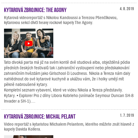
Kytarová zbrojnice: The Agony
4. 8. 2019
Kytarová videoreportáž s Nikolou Kandoussi a Terezou Pšenčíkovou,
kytarovou sekcí dívčí heavy rockové kapely The Agony.
Tato divoká parta má již na svém kontě dvě studiová alba, obježděná pódia
předních českých festivalů tak i zahraniční vystoupení nebo předskakování
zahraničním hvězdám jako Girlschool či Loudness. Nikola a Tereza nám daly
nahlédnout do své kytarové kuchyně a ukážou vám, že i holky umějí mít
pěkně nabroušené kytary.
Kompletní seznam vybavení, které ve videu Nikola a Tereza představily.
Kytary. • Explorer Pro z dílny Libora Kobrleho (snímače Seymour Duncan SH-8
Invader a SH-1)....
Kytarová zbrojnice: Michal Pelant
1. 7. 2019
Video reportáž s kytaristou Michalem Pelantem, kterého můžete znát hlavně z
kapely Davida Kollera.