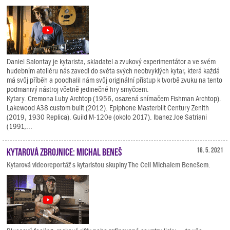
Daniel Salontay je kytarista, skladatel a zvukový experimentátor a ve svém
hudebním ateliéru nás zavedl do světa svých neobvyklých kytar, která každá
má svůj příběh a poodhalil nám svůj originální přístup k tvorbě zvuku na tento
podmanivý nástroj včetně jedinečné hry smyčcem.
Kytary. Cremona Luby Archtop (1956, osazená snímačem Fishman Archtop).
Lakewood A38 custom built (2012). Epiphone Masterbilt Century Zenith
(2019, 1930 Replica). Guild M-120e (okolo 2017). Ibanez Joe Satriani
(1991,...
Kytarová zbrojnice: Michal Beneš
16. 5. 2021
Kytarová videoreportáž s kytaristou skupiny The Cell Michalem Benešem.