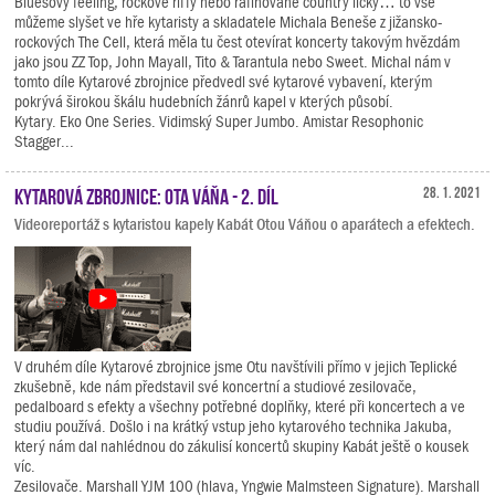
Bluesový feeling, rockové riffy nebo rafinované country licky… to vše
můžeme slyšet ve hře kytaristy a skladatele Michala Beneše z jižansko-
rockových The Cell, která měla tu čest otevírat koncerty takovým hvězdám
jako jsou ZZ Top, John Mayall, Tito & Tarantula nebo Sweet. Michal nám v
tomto díle Kytarové zbrojnice předvedl své kytarové vybavení, kterým
pokrývá širokou škálu hudebních žánrů kapel v kterých působí.
Kytary. Eko One Series. Vidimský Super Jumbo. Amistar Resophonic
Stagger...
Kytarová zbrojnice: Ota Váňa - 2. díl
28. 1. 2021
Videoreportáž s kytaristou kapely Kabát Otou Váňou o aparátech a efektech.
V druhém díle Kytarové zbrojnice jsme Otu navštívili přímo v jejich Teplické
zkušebně, kde nám představil své koncertní a studiové zesilovače,
pedalboard s efekty a všechny potřebné doplňky, které při koncertech a ve
studiu používá. Došlo i na krátký vstup jeho kytarového technika Jakuba,
který nám dal nahlédnou do zákulisí koncertů skupiny Kabát ještě o kousek
víc.
Zesilovače. Marshall YJM 100 (hlava, Yngwie Malmsteen Signature). Marshall