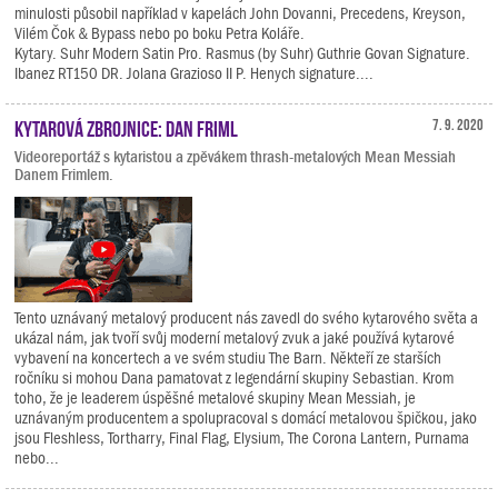
minulosti působil například v kapelách John Dovanni, Precedens, Kreyson,
Vilém Čok & Bypass nebo po boku Petra Koláře.
Kytary. Suhr Modern Satin Pro. Rasmus (by Suhr) Guthrie Govan Signature.
Ibanez RT150 DR. Jolana Grazioso II P. Henych signature....
Kytarová zbrojnice: Dan Friml
7. 9. 2020
Videoreportáž s kytaristou a zpěvákem thrash-metalových Mean Messiah
Danem Frimlem.
Tento uznávaný metalový producent nás zavedl do svého kytarového světa a
ukázal nám, jak tvoří svůj moderní metalový zvuk a jaké používá kytarové
vybavení na koncertech a ve svém studiu The Barn. Někteří ze starších
ročníku si mohou Dana pamatovat z legendární skupiny Sebastian. Krom
toho, že je leaderem úspěšné metalové skupiny Mean Messiah, je
uznávaným producentem a spolupracoval s domácí metalovou špičkou, jako
jsou Fleshless, Tortharry, Final Flag, Elysium, The Corona Lantern, Purnama
nebo...