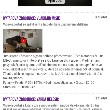
Kytarová zbrojnice: Vladimír Mišík
6. 3. 2020
Videoreportáž se zpěvákem a hudebníkem Vladimírem Mišíkem.
Tuto legendu českého bigbítu netřeba představovat. Dříve Matadors či Blue
Effect, nyní sólový interpret se svou kapelou Etc v zádech. Vladimír nám
povyprávěl jak s kytarou začínal před holkama v parku a postupně nám ve
videu ukázal všechny své kytary, které za posledních téměř 50 let používal.
Žádné z nich se doposud nezbavil a ke každé má plno historek včetně té s
Rolling Stones.
Kytary. • Fender F-65 (1976). • Godin Acousticaster. • Gibson EC-20
Starburst. • Gibson J-45
Kytarová zbrojnice: Yarda Helešic
3. 2. 2020
Videoreportáž s kytaristou a producentem Yardou Helešicem, který nám
ukázal své kytarové vybavení, zavzpomínal na působení v Support Lesbiens,