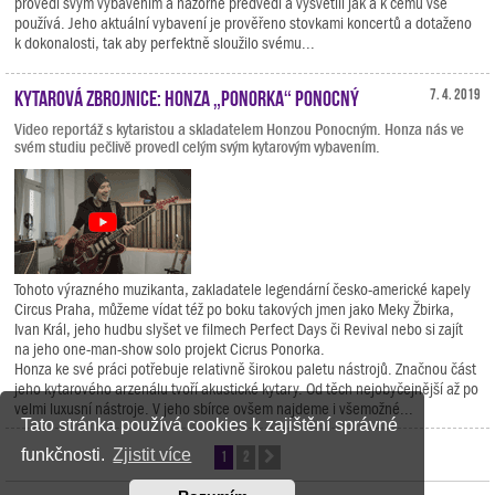
provedl svým vybavením a názorně předvedl a vysvětlil jak a k čemu vše
používá. Jeho aktuální vybavení je prověřeno stovkami koncertů a dotaženo
k dokonalosti, tak aby perfektně sloužilo svému...
Kytarová zbrojnice: Honza „Ponorka“ Ponocný
7. 4. 2019
Video reportáž s kytaristou a skladatelem Honzou Ponocným. Honza nás ve
svém studiu pečlivě provedl celým svým kytarovým vybavením.
Tohoto výrazného muzikanta, zakladatele legendární česko-americké kapely
Circus Praha, můžeme vídat též po boku takových jmen jako Meky Žbirka,
Ivan Král, jeho hudbu slyšet ve filmech Perfect Days či Revival nebo si zajít
na jeho one-man-show solo projekt Cicrus Ponorka.
Honza ke své práci potřebuje relativně širokou paletu nástrojů. Značnou část
jeho kytarového arzenálu tvoří akustické kytary. Od těch nejobyčejnější až po
velmi luxusní nástroje. V jeho sbírce ovšem najdeme i všemožné...
Tato stránka používá cookies k zajištění správné
funkčnosti.
Zjistit více
1
2
Další