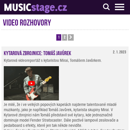
S muzikanty pro muzikanty
Video rozhovory
1
2
Další
Kytarová zbrojnice: Tomáš Javůrek
2. 1. 2023
Kytarová videoreportáž s kytaristou Mirai, Tomášem Javůrkem.
Je milé, že i ve velkých popových kapelách najdeme talentované mladé
muzikanty, jako je například Tomáš Javůrek, kytarista skupiny Mirai. V
Kytarové zbrojnici nám Tomáš představil své kytary, kde jednoznačně
dominuje model Fender Stratocaster. Dále poctivé lampové zesilovače a
pedalboard s efekty, které jen tak někde nevidíte.