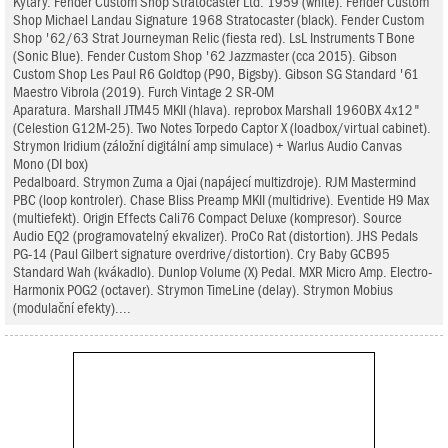
Kytary. Fender Custom Shop Stratocaster Ltd. 1959 (white). Fender Custom
Shop Michael Landau Signature 1968 Stratocaster (black). Fender Custom
Shop '62/63 Strat Journeyman Relic (fiesta red). LsL Instruments T Bone
(Sonic Blue). Fender Custom Shop '62 Jazzmaster (cca 2015). Gibson
Custom Shop Les Paul R6 Goldtop (P90, Bigsby). Gibson SG Standard '61
Maestro Vibrola (2019). Furch Vintage 2 SR-OM
Aparatura. Marshall JTM45 MKII (hlava). reprobox Marshall 1960BX 4x12"
(Celestion G12M-25). Two Notes Torpedo Captor X (loadbox/virtual cabinet).
Strymon Iridium (záložní digitální amp simulace) + Warlus Audio Canvas
Mono (DI box)
Pedalboard. Strymon Zuma a Ojai (napájecí multizdroje). RJM Mastermind
PBC (loop kontroler). Chase Bliss Preamp MKII (multidrive). Eventide H9 Max
(multiefekt). Origin Effects Cali76 Compact Deluxe (kompresor). Source
Audio EQ2 (programovatelný ekvalizer). ProCo Rat (distortion). JHS Pedals
PG-14 (Paul Gilbert signature overdrive/distortion). Cry Baby GCB95
Standard Wah (kvákadlo). Dunlop Volume (X) Pedal. MXR Micro Amp. Electro-
Harmonix POG2 (octaver). Strymon TimeLine (delay). Strymon Mobius
(modulační efekty)....