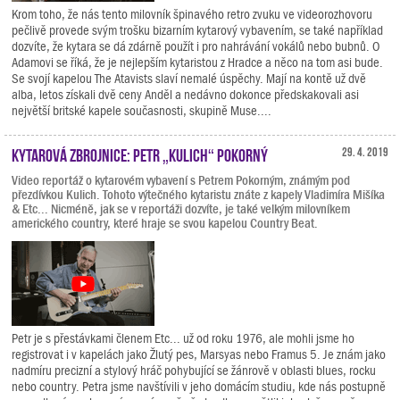
Krom toho, že nás tento milovník špinavého retro zvuku ve videorozhovoru
pečlivě provede svým trošku bizarním kytarový vybavením, se také například
dozvíte, že kytara se dá zdárně použít i pro nahrávání vokálů nebo bubnů. O
Adamovi se říká, že je nejlepším kytaristou z Hradce a něco na tom asi bude.
Se svojí kapelou The Atavists slaví nemalé úspěchy. Mají na kontě už dvě
alba, letos získali dvě ceny Anděl a nedávno dokonce předskakovali asi
největší britské kapele současnosti, skupině Muse....
Kytarová zbrojnice: Petr „Kulich“ Pokorný
29. 4. 2019
Video reportáž o kytarovém vybavení s Petrem Pokorným, známým pod
přezdívkou Kulich. Tohoto výtečného kytaristu znáte z kapely Vladimíra Mišíka
& Etc... Nicméně, jak se v reportáži dozvíte, je také velkým milovníkem
amerického country, které hraje se svou kapelou Country Beat.
Petr je s přestávkami členem Etc... už od roku 1976, ale mohli jsme ho
registrovat i v kapelách jako Žlutý pes, Marsyas nebo Framus 5. Je znám jako
nadmíru precizní a stylový hráč pohybující se žánrově v oblasti blues, rocku
nebo country. Petra jsme navštívili v jeho domácím studiu, kde nás postupně