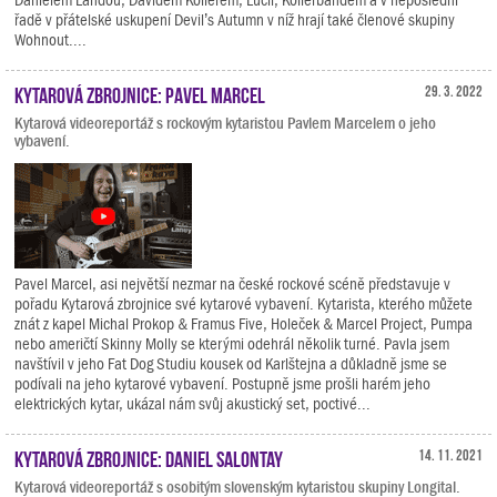
řadě v přátelské uskupení Devil’s Autumn v níž hrají také členové skupiny
Wohnout....
Kytarová zbrojnice: Pavel Marcel
29. 3. 2022
Kytarová videoreportáž s rockovým kytaristou Pavlem Marcelem o jeho
vybavení.
Pavel Marcel, asi největší nezmar na české rockové scéně představuje v
pořadu Kytarová zbrojnice své kytarové vybavení. Kytarista, kterého můžete
znát z kapel Michal Prokop & Framus Five, Holeček & Marcel Project, Pumpa
nebo američtí Skinny Molly se kterými odehrál několik turné. Pavla jsem
navštívil v jeho Fat Dog Studiu kousek od Karlštejna a důkladně jsme se
podívali na jeho kytarové vybavení. Postupně jsme prošli harém jeho
elektrických kytar, ukázal nám svůj akustický set, poctivé...
Kytarová zbrojnice: Daniel Salontay
14. 11. 2021
Kytarová videoreportáž s osobitým slovenským kytaristou skupiny Longital.