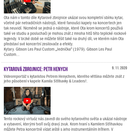
Ota nám v tomto díle Kytarové zbrojnice ukázal svou kompletní sbírku kytar,
včetně pár netradičních nástrojů, které fanoušci kapely na koncertech jen
tak neuvidí. Nicméně se jedná o nástroje, které Ota krom koncertů používá
také ve studiu a posluchači je mohou znát z mnoha hitů této teplické rockové
legendy. V brzké době se můžete těšit také na druhý díl, ve kterém nám Ota
představí své koncertní zesilovače a efekty.
Kytary. Gibson Les Paul Custom „Jednička“ (1979). Gibson Les Paul
Custom...
Kytarová zbrojnice: Petr Henych
9. 11. 2020
Videoreportáž s kytaristou Petrem Henychem, kterého většina můžete znát z
jeho působení v kapele Kamila Střihavky & Leaders!.
Tento rockový virtuóz nás zavedl do svého kytarového světa a ukázal nástroje
a vybavení, kterými tvoří svůj dravý zvuk. Krom hraní s Kamilem Střihavkou
můžete Petra koncertně vídat ještě s jeho instrumentálním InTriem. V