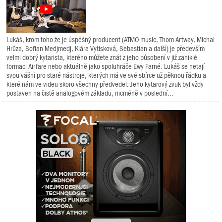
Lukáš, krom toho že je úspěšný producent (ATMO music, Thom Artway, Michal
Hrůza, Sofian Medjmedj, Klára Vytisková, Sebastian a další) je především
velmi dobrý kytarista, kterého můžete znát z jeho působení v již zaniklé
formaci Airfare nebo aktuálně jako spoluhráče Ewy Farné. Lukáš se netají
svou vášní pro staré nástroje, kterých má ve své sbírce už pěknou řádku a
které nám ve videu skoro všechny předvedel. Jeho kytarový zvuk byl vždy
postaven na čistě analogovém základu, nicméně v poslední...