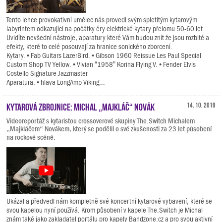
Tento lehce provokativní umělec nás provedl svým spletitým kytarovým
labyrintem odkazující na počátky éry elektrické kytary přelomu 50-60 let.
Uvidíte nevšední nástroje, aparatury které Vám budou znít že jsou rozbité a
efekty, které to celé posouvají za hranice sonického zborcení.
Kytary. • Fab Guitars LazerBird. • Gibson 1960 Reissue Les Paul Special
Custom Shop TV Yellow. • Vivian “1958” Korina Flying V. • Fender Elvis
Costello Signature Jazzmaster
Aparatura. • hlava LongAmp Viking...
Kytarová zbrojnice: Michal „Majkláč“ Novák
14. 10. 2019
Videoreportáž s kytaristou crossoverové skupiny The.Switch Michalem
„Majkláčem“ Novákem, který se podělil o své zkušenosti za 23 let působení
na rockové scéně.
Ukázal a předvedl nám kompletně své koncertní kytarové vybavení, které se
svou kapelou nyní používá. Krom působení v kapele The.Switch je Michal
znám také jako zakladatel portálu pro kapely Bandzone.cz a pro svou aktivní