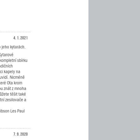
4. 1. 2021
 jeho kytarách.
Kytarové
kompletní sbírku
adičních
ci kapely na
uvidí. Nicméně
teré Ota krom
ou znát z mnoha
ůžete těšit také
tní zesilovače a
ibson Les Paul
7. 9. 2020