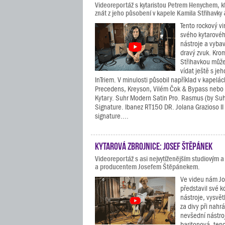
Videoreportáž s kytaristou Petrem Henychem, k
znát z jeho působení v kapele Kamila Střihavky
Tento rockový vi
svého kytarovéh
nástroje a vybav
dravý zvuk. Kro
Střihavkou může
vídat ještě s je
InTriem. V minulosti působil například v kapelá
Precedens, Kreyson, Vilém Čok & Bypass nebo 
Kytary. Suhr Modern Satin Pro. Rasmus (by Suh
Signature. Ibanez RT150 DR. Jolana Grazioso II
signature....
Kytarová zbrojnice: Josef Štěpánek
Videoreportáž s asi nejvytíženějším studiovým a
a producentem Josefem Štěpánekem.
Ve videu nám J
představil své k
nástroje, vysvět
za divy při nahr
nevšední nástroj
baritonová, ten