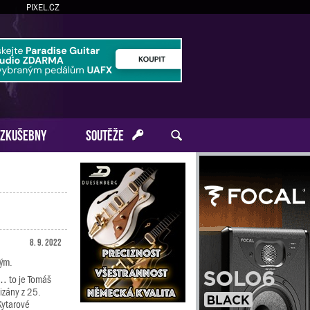
PIXEL.CZ
ZKUŠEBNY
SOUTĚŽE
8. 9. 2022
kým.
… to je Tomáš
izány z 25.
Kytarové