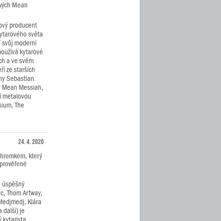
ových Mean
ový producent
kytarového světa
í svůj moderní
používá kytarové
ch a ve svém
ří ze starších
ny Sebastian.
y Mean Messiah,
í metalovou
ysium, The
24. 4. 2020
Chromkem, který
 prověřené
e úspěšný
c, Thom Artway,
Medjmedj, Klára
 další) je
 kytarista,