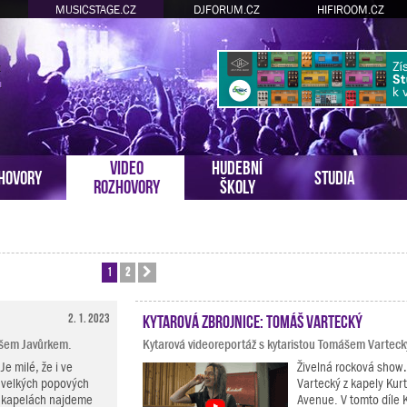
MUSICSTAGE.CZ
DJFORUM.CZ
HIFIROOM.CZ
VIDEO
HUDEBNÍ
HOVORY
STUDIA
ROZHOVORY
ŠKOLY
1
2
Další
2. 1. 2023
Kytarová zbrojnice: Tomáš Vartecký
mášem Javůrkem.
Kytarová videoreportáž s kytaristou Tomášem Vartec
Je milé, že i ve
Živelná rocková show
velkých popových
Vartecký z kapely Kurt
kapelách najdeme
Avenue. V tomto díle 