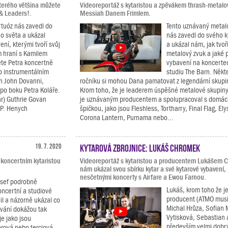
terého většina můžete
Videoreportáž s kytaristou a zpěvákem thrash-metal
 & Leaders!.
Messiah Danem Frimlem.
rtuóz nás zavedl do
Tento uznávaný metal
o světa a ukázal
nás zavedl do svého 
ení, kterými tvoří svůj
a ukázal nám, jak tvoř
m hraní s Kamilem
metalový zvuk a jaké 
te Petra koncertně
vybavení na koncerte
ho instrumentálním
studiu The Barn. Někte
ch John Dovanni,
ročníku si mohou Dana pamatovat z legendární skupi
po boku Petra Koláře.
Krom toho, že je leaderem úspěšné metalové skupin
r) Guthrie Govan
je uznávaným producentem a spolupracoval s domác
 P. Henych
špičkou, jako jsou Fleshless, Tortharry, Final Flag, El
Corona Lantern, Purnama nebo...
19. 7. 2020
Kytarová zbrojnice: Lukáš Chromek
 koncertním kytaristou
Videoreportáž s kytaristou a producentem Lukášem 
nám ukázal svou sbírku kytar a své kytarové vybavení,
nesčetnými koncerty s Airfare a Ewou Farnou.
osef podrobně
Lukáš, krom toho že j
oncertní a studiové
producent (ATMO musi
lil a názorně ukázal co
Michal Hrůza, Sofian 
ávání dokážou tak
Vytisková, Sebastian a
e jako jsou
především velmi dobrý
orová nebo terciová