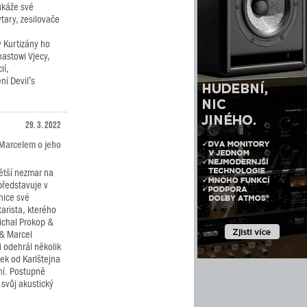
ukáže své
ytary, zesilovače
.
y Kurtizány ho
astowi Vjecy,
ií,
ní Devil’s
29. 3. 2022
 Marcelem o jeho
větší nezmar na
představuje v
nice své
arista, kterého
ichal Prokop &
 & Marcel
 odehrál několik
sek od Karlštejna
ní. Postupně
 svůj akustický