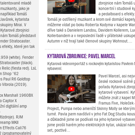
talentované mladé
zbrojnice nám Tomáš 
muzikanty, jako je
koncertní i studiové k
například Tomáš
a pedalboard s efekty
Javůrek, kytarista
Tomáš je ostřílený muzikant a krom své domácí kapel
skupiny Mirai. V
můžeme vídat po boku Roberta Kodyma v kapele Wan
Kytarové zbrojnici
dříve také s Danielem Landou, Davidem Kollerem, Luc
nám Tomáš představil
Kollerbandem a v neposlední řadě v přátelské uskupe
nder Stratocaster.
Autumn v níž hrají také členové skupiny Wohnout....
efekty, které jen tak
Kytarová zbrojnice: Pavel Marcel
1959 (white). Fender
ratocaster (black).
Kytarová videoreportáž s rockovým kytaristou Pavlem
elic (fiesta red). LsL
vybavení.
om Shop '62
Pavel Marcel, asi nej
s Paul R6 Goldtop
české rockové scéně 
 Vibrola (2019).
pořadu Kytarová zbroj
kytarové vybavení. Kyt
box Marshall 1960BX
můžete znát z kapel M
o Captor X
Framus Five, Holeček
žní digitální amp
Project, Pumpa nebo američtí Skinny Molly se kterými
)
turné. Pavla jsem navštívil v jeho Fat Dog Studiu kou
tizdroje). RJM
a důkladně jsme se podívali na jeho kytarové vybave
Preamp MKII
jsme prošli harém jeho elektrických kytar, ukázal nám
in Effects Cali76
set, poctivé...
2 (programovatelný