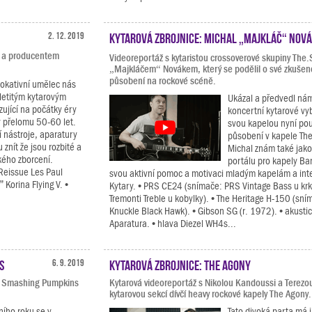
2. 12. 2019
Kytarová zbrojnice: Michal „Majkláč“ Nov
u a producentem
Videoreportáž s kytaristou crossoverové skupiny The
„Majkláčem“ Novákem, který se podělil o své zkušeno
působení na rockové scéně.
vokativní umělec nás
letitým kytarovým
Ukázal a předvedl ná
ující na počátky éry
koncertní kytarové vy
y přelomu 50-60 let.
svou kapelou nyní po
 nástroje, aparatury
působení v kapele The
znít že jsou rozbité a
Michal znám také jako
ckého zborcení.
portálu pro kapely Ba
 Reissue Les Paul
svou aktivní pomoc a motivaci mladým kapelám a int
Korina Flying V. •
Kytary. • PRS CE24 (snímače: PRS Vintage Bass u kr
Tremonti Treble u kobylky). • The Heritage H-150 (sn
Knuckle Black Hawk). • Gibson SG (r. 1972). • akusti
Aparatura. • hlava Diezel WH4s...
s
6. 9. 2019
Kytarová zbrojnice: The Agony
ou Smashing Pumpkins
Kytarová videoreportáž s Nikolou Kandoussi a Terezo
kytarovou sekcí dívčí heavy rockové kapely The Agony.
ního roku se v
Tato divoká parta má 