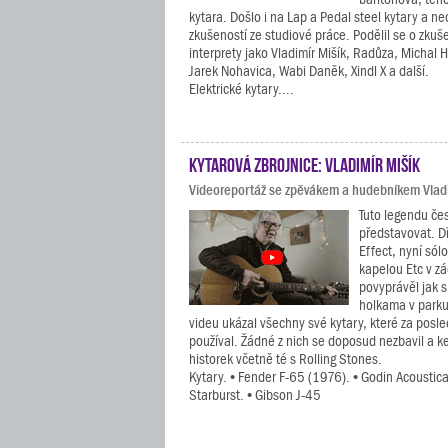
kytara. Došlo i na Lap a Pedal steel kytary a n
zkušeností ze studiové práce. Podělil se o zkuš
interprety jako Vladimír Mišík, Radůza, Michal H
Jarek Nohavica, Wabi Daněk, Xindl X a další.
Elektrické kytary....
Kytarová zbrojnice: Vladimír Mišík
Videoreportáž se zpěvákem a hudebníkem Vlad
Tuto legendu če
představovat. D
Effect, nyní sól
kapelou Etc v z
povyprávěl jak s
holkama v park
videu ukázal všechny své kytary, které za posle
používal. Žádné z nich se doposud nezbavil a k
historek včetně té s Rolling Stones.
Kytary. • Fender F-65 (1976). • Godin Acoustic
Starburst. • Gibson J-45