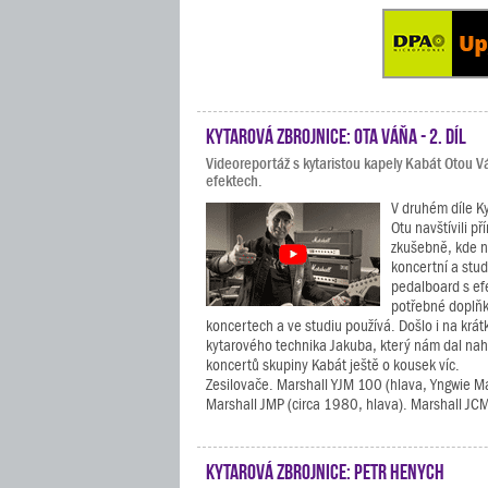
Kytarová zbrojnice: Ota Váňa - 2. díl
Videoreportáž s kytaristou kapely Kabát Otou 
efektech.
V druhém díle K
Otu navštívili př
zkušebně, kde n
koncertní a stud
pedalboard s ef
potřebné doplňky
koncertech a ve studiu používá. Došlo i na krát
kytarového technika Jakuba, který nám dal nah
koncertů skupiny Kabát ještě o kousek víc.
Zesilovače. Marshall YJM 100 (hlava, Yngwie M
Marshall JMP (circa 1980, hlava). Marshall JCM
Kytarová zbrojnice: Petr Henych