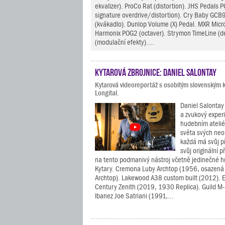
ekvalizer). ProCo Rat (distortion). JHS Pedals P
signature overdrive/distortion). Cry Baby GC
(kvákadlo). Dunlop Volume (X) Pedal. MXR Micr
Harmonix POG2 (octaver). Strymon TimeLine (d
(modulační efekty)....
Kytarová zbrojnice: Daniel Salontay
Kytarová videoreportáž s osobitým slovenským k
Longital.
Daniel Salontay 
a zvukový exper
hudebním atelié
světa svých neob
každá má svůj p
svůj originální p
na tento podmanivý nástroj včetně jedinečné 
Kytary. Cremona Luby Archtop (1956, osazen
Archtop). Lakewood A38 custom built (2012). 
Century Zenith (2019, 1930 Replica). Guild M
Ibanez Joe Satriani (1991,...