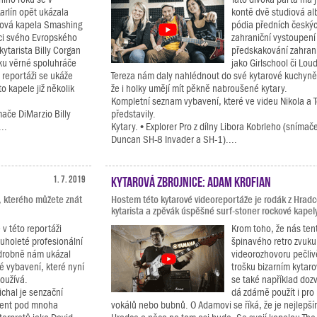
arlín opět ukázala
kontě dvě studiová al
rová kapela Smashing
pódia předních českých
ci svého Evropského
zahraniční vystoupen
kytarista Billy Corgan
předskakování zahra
ku věrné spoluhráče
jako Girlschool či Lou
 reportáži se ukáže
Tereza nám daly nahlédnout do své kytarové kuchyn
o kapele již několik
že i holky umějí mít pěkně nabroušené kytary.
Kompletní seznam vybavení, které ve videu Nikola a 
ače DiMarzio Billy
představily.
..
Kytary. • Explorer Pro z dílny Libora Kobrleho (sníma
Duncan SH-8 Invader a SH-1)....
1. 7. 2019
Kytarová zbrojnice: Adam Krofian
, kterého můžete znát
Hostem této kytarové videoreportáže je rodák z Hradc
kytarista a zpěvák úspěšné surf-stoner rockové kapely
 v této reportáži
Krom toho, že nás ten
ouholeté profesionální
špinavého retro zvuku
drobně nám ukázal
videorozhovoru pečli
é vybavení, které nyní
trošku bizarním kytar
oužívá.
se také například dozv
chal je senzační
dá zdárně použít i pro
ucent pod mnoha
vokálů nebo bubnů. O Adamovi se říká, že je nejlepším