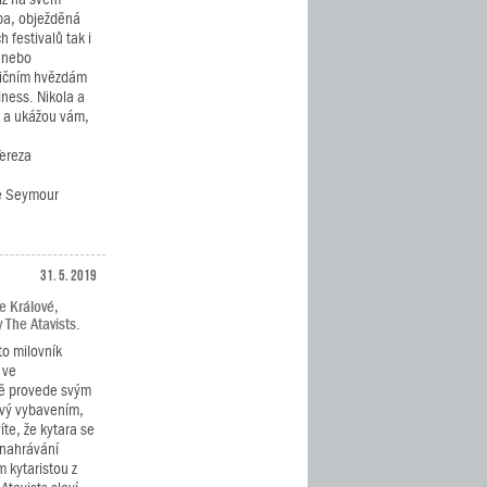
ba, obježděná
 festivalů tak i
í nebo
ničním hvězdám
dness. Nikola a
ě a ukážou vám,
Tereza
če Seymour
31. 5. 2019
e Králové,
 The Atavists.
to milovník
 ve
vě provede svým
ový vybavením,
íte, že kytara se
 nahrávání
 kytaristou z