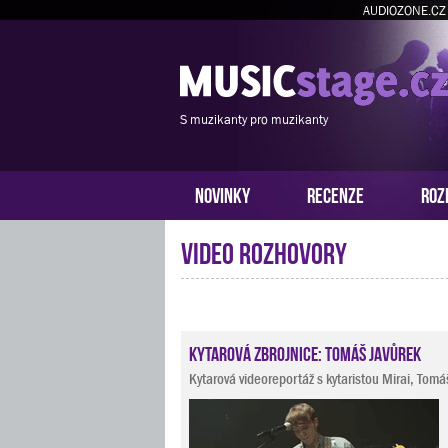
AUDIOZONE.CZ
S muzikanty pro muzikanty
NOVINKY
RECENZE
ROZ
Video rozhovory
Kytarová zbrojnice: Tomáš Javůrek
Kytarová videoreportáž s kytaristou Mirai, To