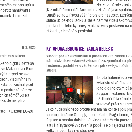
kterého můžete znát z
echybělo mnoho tipů a
již zaniklé formaci Airfare nebo aktuálně jako spoluh
enosti z nahrávání s
Lukáš se netají svou vášní pro staré nástroje, kterýc
oráček, Lucie Bílá,
sbírce už pěknou řádku a které nám ve videu skoro v
předvedel. Jeho kytarový zvuk byl vždy postaven na 
základu, nicméně v poslední...
6. 3. 2020
Kytarová zbrojnice: Yarda Helešic
imírem Mišíkem.
Videoreportáž s kytaristou a producentem Yardou Hel
nám ukázal své kytarové vybavení, zavzpomínal na pů
ského bigbítu netřeba
Lesbiens, podělil se o zkušenosti jak z velkých pódií, t
říve Matadors či Blue
studiu.
ový interpret se svou
Tohoto hubeného a v
ádech. Vladimír nám
kytaristu si většina z 
 kytarou začínal před
jeho dlouholetým půs
u a postupně nám ve
Support Lesbiens. Ni
dních téměř 50 let
už dlouhá léta věnuje
e každé má plno
studiové práci s hude
Jako hudebník nebo producent má na kontě spoluprác
aster. • Gibson EC-20
umělci jako Alice Springs, James Cole, Prago Union,
Square a mnoho dalších. Ve videu nám Yarda podrob
aktuální kytarové vybavení a podělí se o nejednu zku
velkých pódií tak i ze studiové...