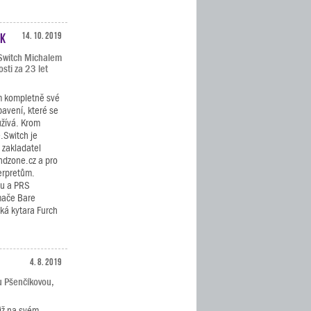
ák
14. 10. 2019
.Switch Michalem
sti za 23 let
m kompletně své
bavení, které se
užívá. Krom
.Switch je
 zakladatel
ndzone.cz a pro
erpretům.
ku a PRS
ímače Bare
cká kytara Furch
4. 8. 2019
u Pšenčíkovou,
již na svém