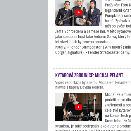
Pražském Fóru K
legendární kyta
Pumpkins v rám
turné. Zpěvák a 
měl po svém bo
Jeffa Schroedera a Jamese Ihu. V této kytarové
jako speciální host také Antonín Salva, který tét
let staví jejich kytarovou aparaturu.
Kytary. • Fender Stratocaster 1974 modrý (sním
Corgan signature). • Fender Stratocaster černý,.
Kytarová zbrojnice: Michal Pelant
Video reportáž s kytaristou Michalem Pelantem
hlavně z kapely Davida Kollera.
Michal Pelant se
podělil o své dl
zkušenosti a po
celé své kytarov
na koncertech p
Krom toho, že Mi
kytarista, je také podepsán jako autor a prod