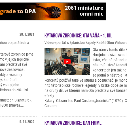
28. 1. 2021
Kytarová zbrojnice: Ota Váňa - 1. díl
Váňou o aparátech a
Videoreportáž s kytaristou kapely Kabát Otou Váňou o
Ota nám v tomto díle 
ytarové zbrojnice jsme
zbrojnice ukázal svou 
ímo v jejich Teplické
kytar, včetně pár netr
ám představil své
nástrojů, které fanouš
iové zesilovače,
koncertech jen tak ne
ekty a všechny
se jedná o nástroje, k
, které při
koncertů používá také ve studiu a posluchači je moh
ký vstup jeho
hitů této teplické rockové legendy. V brzké době se m
lédnou do zákulisí
na druhý díl, ve kterém nám Ota představí své koncer
efekty.
almsteen Signature).
Kytary. Gibson Les Paul Custom „Jednička“ (1979). G
 800 (hlava)....
Custom...
9. 11. 2020
Kytarová zbrojnice: Dan Friml