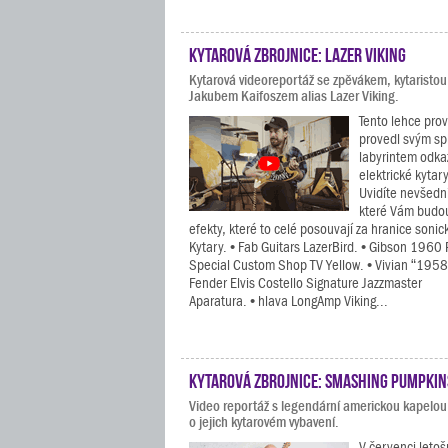
Kytarová zbrojnice: Lazer Viking
Kytarová videoreportáž se zpěvákem, kytaristo
Jakubem Kaifoszem alias Lazer Viking.
Tento lehce pro
provedl svým sp
labyrintem odkaz
elektrické kytar
Uvidíte nevšední
které Vám budou 
efekty, které to celé posouvají za hranice soni
Kytary. • Fab Guitars LazerBird. • Gibson 1960
Special Custom Shop TV Yellow. • Vivian “1958” 
Fender Elvis Costello Signature Jazzmaster
Aparatura. • hlava LongAmp Viking...
Kytarová zbrojnice: Smashing Pumpkin
Video reportáž s legendární americkou kapel
o jejich kytarovém vybavení.
V červenci letoš