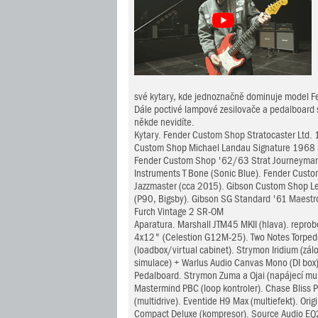
své kytary, kde jednoznačně dominuje model Fe
Dále poctivé lampové zesilovače a pedalboard s 
někde nevidíte.
Kytary. Fender Custom Shop Stratocaster Ltd. 
Custom Shop Michael Landau Signature 1968 St
Fender Custom Shop '62/63 Strat Journeyman R
Instruments T Bone (Sonic Blue). Fender Cust
Jazzmaster (cca 2015). Gibson Custom Shop Le
(P90, Bigsby). Gibson SG Standard '61 Maestro
Furch Vintage 2 SR-OM
Aparatura. Marshall JTM45 MKII (hlava). repro
4x12" (Celestion G12M-25). Two Notes Torped
(loadbox/virtual cabinet). Strymon Iridium (zálo
simulace) + Warlus Audio Canvas Mono (DI box
Pedalboard. Strymon Zuma a Ojai (napájecí mul
Mastermind PBC (loop kontroler). Chase Bliss 
(multidrive). Eventide H9 Max (multiefekt). Orig
Compact Deluxe (kompresor). Source Audio EQ