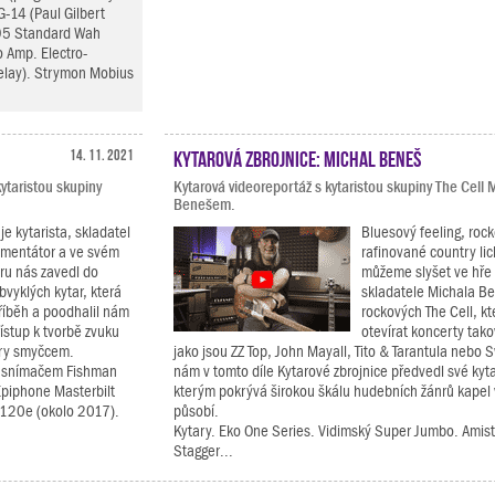
G-14 (Paul Gilbert
B95 Standard Wah
o Amp. Electro-
elay). Strymon Mobius
14. 11. 2021
Kytarová zbrojnice: Michal Beneš
ytaristou skupiny
Kytarová videoreportáž s kytaristou skupiny The Cell
Benešem.
je kytarista, skladatel
Bluesový feeling, rock
imentátor a ve svém
rafinované country li
ru nás zavedl do
můžeme slyšet ve hře 
vyklých kytar, která
skladatele Michala Be
říběh a poodhalil nám
rockových The Cell, kt
řístup k tvorbě zvuku
otevírat koncerty ta
hry smyčcem.
jako jsou ZZ Top, John Mayall, Tito & Tarantula nebo 
á snímačem Fishman
nám v tomto díle Kytarové zbrojnice předvedl své kyt
Epiphone Masterbilt
kterým pokrývá širokou škálu hudebních žánrů kapel 
-120e (okolo 2017).
působí.
Kytary. Eko One Series. Vidimský Super Jumbo. Amis
Stagger...