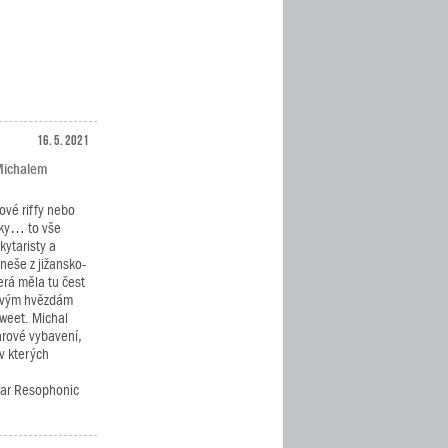
16. 5. 2021
 Michalem
ové riffy nebo
cky… to vše
kytaristy a
neše z jižansko-
erá měla tu čest
kovým hvězdám
Sweet. Michal
arové vybavení,
v kterých
tar Resophonic