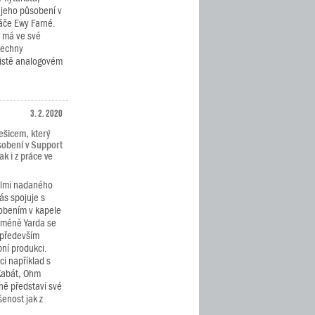
 jeho působení v
ráče Ewy Farné.
h má ve své
šechny
čistě analogovém
3. 2. 2020
ešicem, který
sobení v Support
ak i z práce ve
elmi nadaného
nás spojuje s
obením v kapele
cméně Yarda se
 především
bní produkci.
i například s
 Kabát, Ohm
ně představí své
šenost jak z