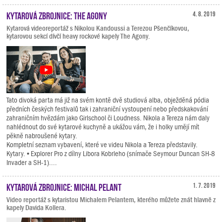
Kytarová zbrojnice: The Agony
4. 8. 2019
Kytarová videoreportáž s Nikolou Kandoussi a Terezou Pšenčíkovou,
kytarovou sekcí dívčí heavy rockové kapely The Agony.
Tato divoká parta má již na svém kontě dvě studiová alba, obježděná pódia
předních českých festivalů tak i zahraniční vystoupení nebo předskakování
zahraničním hvězdám jako Girlschool či Loudness. Nikola a Tereza nám daly
nahlédnout do své kytarové kuchyně a ukážou vám, že i holky umějí mít
pěkně nabroušené kytary.
Kompletní seznam vybavení, které ve videu Nikola a Tereza představily.
Kytary. • Explorer Pro z dílny Libora Kobrleho (snímače Seymour Duncan SH-8
Invader a SH-1)....
Kytarová zbrojnice: Michal Pelant
1. 7. 2019
Video reportáž s kytaristou Michalem Pelantem, kterého můžete znát hlavně z
kapely Davida Kollera.