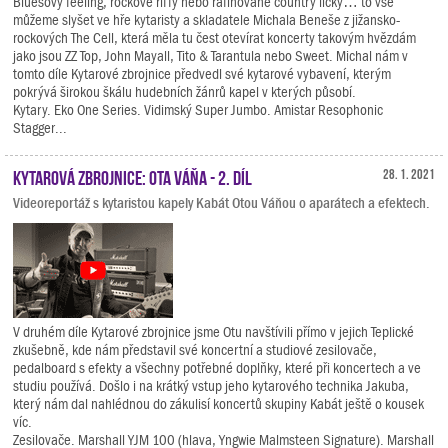
Bluesový feeling, rockové riffy nebo rafinované country licky… to vše
můžeme slyšet ve hře kytaristy a skladatele Michala Beneše z jižansko-
rockových The Cell, která měla tu čest otevírat koncerty takovým hvězdám
jako jsou ZZ Top, John Mayall, Tito & Tarantula nebo Sweet. Michal nám v
tomto díle Kytarové zbrojnice předvedl své kytarové vybavení, kterým
pokrývá širokou škálu hudebních žánrů kapel v kterých působí.
Kytary. Eko One Series. Vidimský Super Jumbo. Amistar Resophonic
Stagger...
Kytarová zbrojnice: Ota Váňa - 2. díl
28. 1. 2021
Videoreportáž s kytaristou kapely Kabát Otou Váňou o aparátech a efektech.
V druhém díle Kytarové zbrojnice jsme Otu navštívili přímo v jejich Teplické
zkušebně, kde nám představil své koncertní a studiové zesilovače,
pedalboard s efekty a všechny potřebné doplňky, které při koncertech a ve
studiu používá. Došlo i na krátký vstup jeho kytarového technika Jakuba,
který nám dal nahlédnou do zákulisí koncertů skupiny Kabát ještě o kousek
víc.
Zesilovače. Marshall YJM 100 (hlava, Yngwie Malmsteen Signature). Marshall