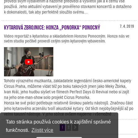
provedl svým vybavením a názorně předvedl a vysvětlil jak a k čemu vše
používá. Jeho aktuální vybavení je prověřeno stovkami koncertů a dotaženo
k dokonalosti, tak aby perfektně sloužilo svému...
Kytarová zbrojnice: Honza „Ponorka“ Ponocný
7. 4. 2019
Video reportáž s kytaristou a skladatelem Honzou Ponocným. Honza nás ve
svém studiu pečlivě provedl celým svým kytarovým vybavením.
Tohoto výrazného muzikanta, zakladatele legendární česko-americké kapely
Circus Praha, můžeme vídat též po boku takových jmen jako Meky Žbirka,
Ivan Král, jeho hudbu slyšet ve filmech Perfect Days či Revival nebo si zajít
na jeho one-man-show solo projekt Cicrus Ponorka.
Honza ke své práci potřebuje relativně širokou paletu nástrojů. Značnou část
jeho kytarového arzenálu tvoří akustické kytary. Od těch nejobyčejnější až po
velmi luxusní nástroje. V jeho sbírce ovšem najdeme i všemožné...
Tato stránka používá cookies k zajištění správné
1
2
Další
funkčnosti.
Zjistit více