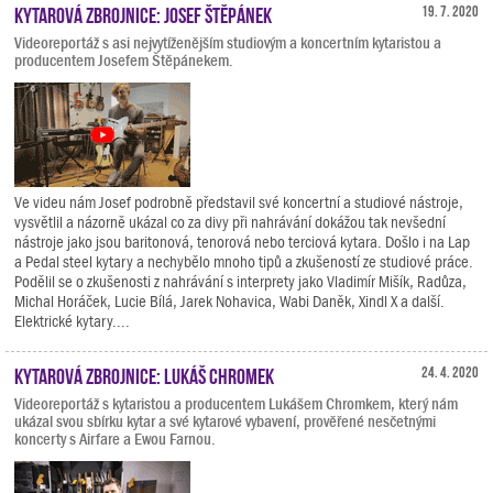
Kytarová zbrojnice: Josef Štěpánek
19. 7. 2020
Videoreportáž s asi nejvytíženějším studiovým a koncertním kytaristou a
producentem Josefem Štěpánekem.
Ve videu nám Josef podrobně představil své koncertní a studiové nástroje,
vysvětlil a názorně ukázal co za divy při nahrávání dokážou tak nevšední
nástroje jako jsou baritonová, tenorová nebo terciová kytara. Došlo i na Lap
a Pedal steel kytary a nechybělo mnoho tipů a zkušeností ze studiové práce.
Podělil se o zkušenosti z nahrávání s interprety jako Vladimír Mišík, Radůza,
Michal Horáček, Lucie Bílá, Jarek Nohavica, Wabi Daněk, Xindl X a další.
Elektrické kytary....
Kytarová zbrojnice: Lukáš Chromek
24. 4. 2020
Videoreportáž s kytaristou a producentem Lukášem Chromkem, který nám
ukázal svou sbírku kytar a své kytarové vybavení, prověřené nesčetnými
koncerty s Airfare a Ewou Farnou.