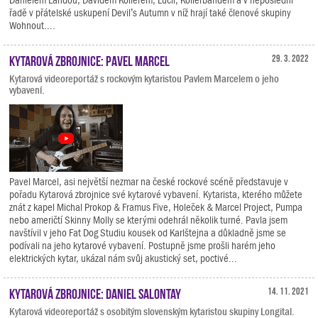
řadě v přátelské uskupení Devil’s Autumn v níž hrají také členové skupiny
Wohnout....
Kytarová zbrojnice: Pavel Marcel
29. 3. 2022
Kytarová videoreportáž s rockovým kytaristou Pavlem Marcelem o jeho
vybavení.
Pavel Marcel, asi největší nezmar na české rockové scéně představuje v
pořadu Kytarová zbrojnice své kytarové vybavení. Kytarista, kterého můžete
znát z kapel Michal Prokop & Framus Five, Holeček & Marcel Project, Pumpa
nebo američtí Skinny Molly se kterými odehrál několik turné. Pavla jsem
navštívil v jeho Fat Dog Studiu kousek od Karlštejna a důkladně jsme se
podívali na jeho kytarové vybavení. Postupně jsme prošli harém jeho
elektrických kytar, ukázal nám svůj akustický set, poctivé...
Kytarová zbrojnice: Daniel Salontay
14. 11. 2021
Kytarová videoreportáž s osobitým slovenským kytaristou skupiny Longital.