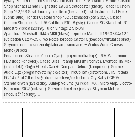
Kytary. Fender Custom Shop Stratocaster Ltd. 1959 (white). Fender Custom
Shop Michael Landau Signature 1968 Stratocaster (black). Fender Custom
Shop '62/63 Strat Journeyman Relic (fiesta red). LsL Instruments T Bone
(Sonic Blue). Fender Custom Shop '62 Jazzmaster (cca 2015). Gibson
Custom Shop Les Paul R6 Goldtop (P90, Bigsby). Gibson SG Standard '61
Maestro Vibrola (2019). Furch Vintage 2 SR-OM
Aparatura. Marshall JTM45 MKII (hlava). reprobox Marshall 1960BX 4x12"
(Celestion G12M-25). Two Notes Torpedo Captor X (loadbox/virtual cabinet).
Strymon Iridium (záložní digitální amp simulace) + Warlus Audio Canvas
Mono (DI box)
Pedalboard. Strymon Zuma a Ojai (napájecí multizdroje). RJM Mastermind
PBC (loop kontroler). Chase Bliss Preamp MKII (multidrive). Eventide H9 Max
(multiefekt). Origin Effects Cali76 Compact Deluxe (kompresor). Source
Audio EQ2 (programovatelný ekvalizer). ProCo Rat (distortion). JHS Pedals
PG-14 (Paul Gilbert signature overdrive/distortion). Cry Baby GCB95
Standard Wah (kvákadlo). Dunlop Volume (X) Pedal. MXR Micro Amp. Electro-
Harmonix POG2 (octaver). Strymon TimeLine (delay). Strymon Mobius
(modulační efekty)....