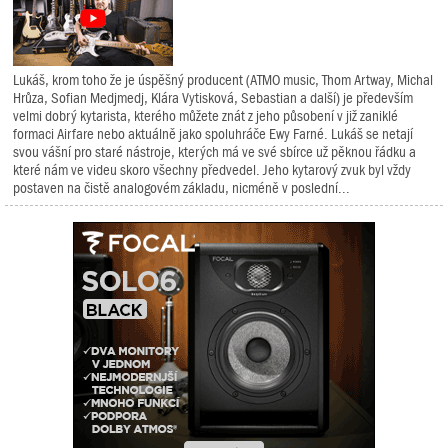
Lukáš, krom toho že je úspěšný producent (ATMO music, Thom Artway, Michal
Hrůza, Sofian Medjmedj, Klára Vytisková, Sebastian a další) je především
velmi dobrý kytarista, kterého můžete znát z jeho působení v již zaniklé
formaci Airfare nebo aktuálně jako spoluhráče Ewy Farné. Lukáš se netají
svou vášní pro staré nástroje, kterých má ve své sbírce už pěknou řádku a
které nám ve videu skoro všechny předvedel. Jeho kytarový zvuk byl vždy
postaven na čistě analogovém základu, nicméně v poslední...