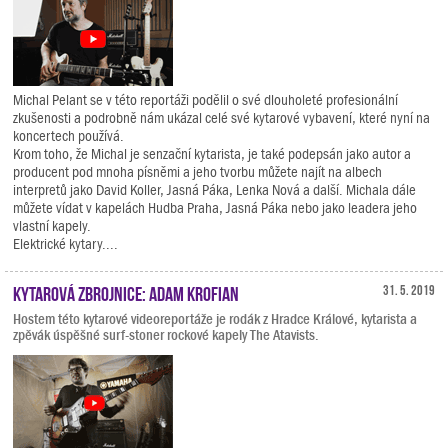
Michal Pelant se v této reportáži podělil o své dlouholeté profesionální
zkušenosti a podrobně nám ukázal celé své kytarové vybavení, které nyní na
koncertech používá.
Krom toho, že Michal je senzační kytarista, je také podepsán jako autor a
producent pod mnoha písněmi a jeho tvorbu můžete najít na albech
interpretů jako David Koller, Jasná Páka, Lenka Nová a další. Michala dále
můžete vídat v kapelách Hudba Praha, Jasná Páka nebo jako leadera jeho
vlastní kapely.
Elektrické kytary....
Kytarová zbrojnice: Adam Krofian
31. 5. 2019
Hostem této kytarové videoreportáže je rodák z Hradce Králové, kytarista a
zpěvák úspěšné surf-stoner rockové kapely The Atavists.