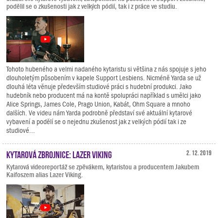
podělil se o zkušenosti jak z velkých pódií, tak i z práce ve studiu.
Tohoto hubeného a velmi nadaného kytaristu si většina z nás spojuje s jeho
dlouholetým působením v kapele Support Lesbiens. Nicméně Yarda se už
dlouhá léta věnuje především studiové práci s hudební produkci. Jako
hudebník nebo producent má na kontě spolupráci například s umělci jako
Alice Springs, James Cole, Prago Union, Kabát, Ohm Square a mnoho
dalších. Ve videu nám Yarda podrobně představí své aktuální kytarové
vybavení a podělí se o nejednu zkušenost jak z velkých pódií tak i ze
studiové...
Kytarová zbrojnice: Lazer Viking
2. 12. 2019
Kytarová videoreportáž se zpěvákem, kytaristou a producentem Jakubem
Kaifoszem alias Lazer Viking.