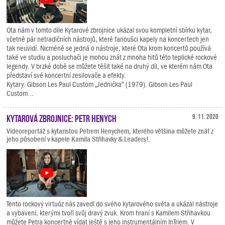
Ota nám v tomto díle Kytarové zbrojnice ukázal svou kompletní sbírku kytar,
včetně pár netradičních nástrojů, které fanoušci kapely na koncertech jen
tak neuvidí. Nicméně se jedná o nástroje, které Ota krom koncertů používá
také ve studiu a posluchači je mohou znát z mnoha hitů této teplické rockové
legendy. V brzké době se můžete těšit také na druhý díl, ve kterém nám Ota
představí své koncertní zesilovače a efekty.
Kytary. Gibson Les Paul Custom „Jednička“ (1979). Gibson Les Paul
Custom...
Kytarová zbrojnice: Petr Henych
9. 11. 2020
Videoreportáž s kytaristou Petrem Henychem, kterého většina můžete znát z
jeho působení v kapele Kamila Střihavky & Leaders!.
Tento rockový virtuóz nás zavedl do svého kytarového světa a ukázal nástroje
a vybavení, kterými tvoří svůj dravý zvuk. Krom hraní s Kamilem Střihavkou
můžete Petra koncertně vídat ještě s jeho instrumentálním InTriem. V