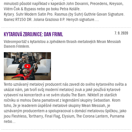
minulosti působil například v kapelách John Dovanni, Precedens, Kreyson,
Vilém Čok & Bypass nebo po boku Petra Koláře.
Kytary. Suhr Modern Satin Pro. Rasmus (by Suhr) Guthrie Govan Signature.
Ibanez RT150 DR. Jolana Grazioso II P. Henych signature....
Kytarová zbrojnice: Dan Friml
7. 9. 2020
Videoreportáž s kytaristou a zpěvákem thrash-metalových Mean Messiah
Danem Frimlem.
Tento uznávaný metalový producent nás zavedl do svého kytarového světa a
ukázal nám, jak tvoří svůj moderní metalový zvuk a jaké používá kytarové
vybavení na koncertech a ve svém studiu The Barn. Někteří ze starších
ročníku si mohou Dana pamatovat z legendární skupiny Sebastian. Krom
toho, že je leaderem úspěšné metalové skupiny Mean Messiah, je
uznávaným producentem a spolupracoval s domácí metalovou špičkou, jako
jsou Fleshless, Tortharry, Final Flag, Elysium, The Corona Lantern, Purnama
nebo...