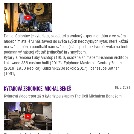
Daniel Salontay je kytarista, skladatel a zvukový experimentátor a ve svém
hudebním ateliéru nás zavedl do světa svých neobvyklých kytar, která každá
má svůj příběh a poodhalil nám svůj originální přístup k tvorbě zvuku na tento
podmanivý nástroj včetně jedinečné hry smyčcem.
Kytary. Cremona Luby Archtop (1956, osazená snímačem Fishman Archtop).
Lakewood A38 custom built (2012). Epiphone Masterbilt Century Zenith
(2019, 1930 Replica). Guild M-120e (okolo 2017). Ibanez Joe Satriani
(1991,...
Kytarová zbrojnice: Michal Beneš
16. 5. 2021
Kytarová videoreportáž s kytaristou skupiny The Cell Michalem Benešem.