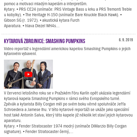
pomoc a motivaci mladým kapelám a interpretům.
Kytary. • PRS CE24 (snímače: PRS Vintage Bass u krku a PRS Tremonti Treble
u kobylky). • The Heritage H-150 (snímače Bare Knuckle Black Hawk). •
Gibson SG (r. 1972). • akustická kytara Furch
Aparatura. • hlava Diezel WH4s...
Kytarová zbrojnice: Smashing Pumpkins
6. 9. 2019
Video reportáž s legendární americkou kapelou Smashing Pumpkins o jejich
kytarovém vybavení.
V červenci letošního roku se v Pražském Fóru Karlín opět ukázala legendární
kytarová kapela Smashing Pumpkins v rámci svého Evropského turné.
Zpěvák a kytarista Billy Corgan měl po svém boku věrné spoluhráče Jeffa
Schroedera a Jamese Ihu. V této kytarové reportáži se ukáže jako speciální
host také Antonín Salva, který této kapele již několik let staví jejich kytarovou
aparaturu.
Kytary. • Fender Stratocaster 1974 modrý (snímače DiMarzio Billy Corgan
signature). • Fender Stratocaster černý,...