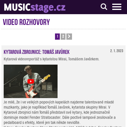
S muzikanty pro muzikanty
Video rozhovory
1
2
Další
Kytarová zbrojnice: Tomáš Javůrek
2. 1. 2023
Kytarová videoreportáž s kytaristou Mirai, Tomášem Javůrkem.
Je milé, že i ve velkých popových kapelách najdeme talentované mladé
muzikanty, jako je například Tomáš Javůrek, kytarista skupiny Mirai. V
Kytarové zbrojnici nám Tomáš představil své kytary, kde jednoznačně
dominuje model Fender Stratocaster. Dále poctivé lampové zesilovače a
pedalboard s efekty, které jen tak někde nevidíte.