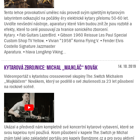
Tento lehce provokativní umělec nás provedl svým spletitým kytarovým
labyrintem odkazující na počátky éry elektrické kytary přelomu 50-60 let.
Uvidíte nevšední nástroje, aparatury které Vám budou znít že jsou rozbité a
efekty, které to celé posouvají za hranice sonického zborcení.
Kytary. • Fab Guitars LazerBird. • Gibson 1960 Reissue Les Paul Special
Custom Shop TV Yellow. • Vivian “1958” Korina Flying V. • Fender Elvis
Costello Signature Jazzmaster
Aparatura. • hlava LongAmp Viking...
Kytarová zbrojnice: Michal „Majkláč“ Novák
14. 10. 2019
Videoreportáž s kytaristou crossoverové skupiny The.Switch Michalem
„Majkláčem“ Novákem, který se podělil o své zkušenosti za 23 let působení
na rockové scéně.
Ukázal a předvedl nám kompletně své koncertní kytarové vybavení, které se
svou kapelou nyní používá. Krom působení v kapele The.Switch je Michal
znám také jako zakladatel portálu pro kapely Bandzone.cz a pro svou aktivní