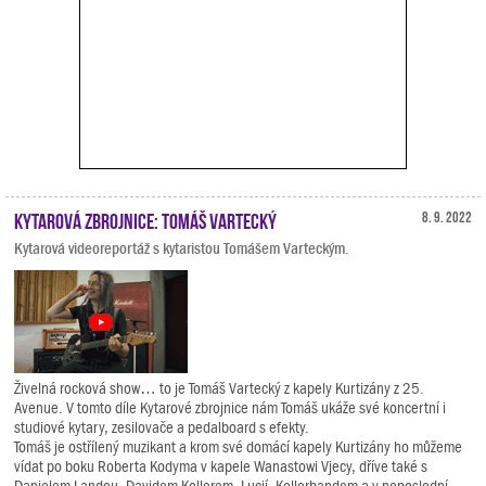
Kytarová zbrojnice: Tomáš Vartecký
8. 9. 2022
Kytarová videoreportáž s kytaristou Tomášem Varteckým.
Živelná rocková show… to je Tomáš Vartecký z kapely Kurtizány z 25.
Avenue. V tomto díle Kytarové zbrojnice nám Tomáš ukáže své koncertní i
studiové kytary, zesilovače a pedalboard s efekty.
Tomáš je ostřílený muzikant a krom své domácí kapely Kurtizány ho můžeme
vídat po boku Roberta Kodyma v kapele Wanastowi Vjecy, dříve také s
Danielem Landou, Davidem Kollerem, Lucií, Kollerbandem a v neposlední