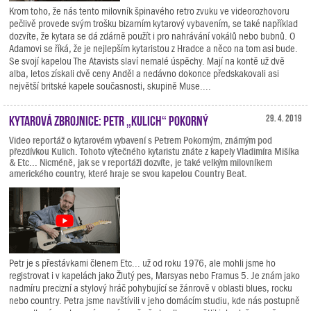
Krom toho, že nás tento milovník špinavého retro zvuku ve videorozhovoru
pečlivě provede svým trošku bizarním kytarový vybavením, se také například
dozvíte, že kytara se dá zdárně použít i pro nahrávání vokálů nebo bubnů. O
Adamovi se říká, že je nejlepším kytaristou z Hradce a něco na tom asi bude.
Se svojí kapelou The Atavists slaví nemalé úspěchy. Mají na kontě už dvě
alba, letos získali dvě ceny Anděl a nedávno dokonce předskakovali asi
největší britské kapele současnosti, skupině Muse....
Kytarová zbrojnice: Petr „Kulich“ Pokorný
29. 4. 2019
Video reportáž o kytarovém vybavení s Petrem Pokorným, známým pod
přezdívkou Kulich. Tohoto výtečného kytaristu znáte z kapely Vladimíra Mišíka
& Etc... Nicméně, jak se v reportáži dozvíte, je také velkým milovníkem
amerického country, které hraje se svou kapelou Country Beat.
Petr je s přestávkami členem Etc... už od roku 1976, ale mohli jsme ho
registrovat i v kapelách jako Žlutý pes, Marsyas nebo Framus 5. Je znám jako
nadmíru precizní a stylový hráč pohybující se žánrově v oblasti blues, rocku
nebo country. Petra jsme navštívili v jeho domácím studiu, kde nás postupně