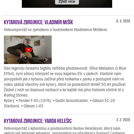
Kytarová zbrojnice: Vladimír Mišík
6. 3. 2020
Videoreportáž se zpěvákem a hudebníkem Vladimírem Mišíkem.
Tuto legendu českého bigbítu netřeba představovat. Dříve Matadors či Blue
Effect, nyní sólový interpret se svou kapelou Etc v zádech. Vladimír nám
povyprávěl jak s kytarou začínal před holkama v parku a postupně nám ve
videu ukázal všechny své kytary, které za posledních téměř 50 let používal.
Žádné z nich se doposud nezbavil a ke každé má plno historek včetně té s
Rolling Stones.
Kytary. • Fender F-65 (1976). • Godin Acousticaster. • Gibson EC-20
Starburst. • Gibson J-45
Kytarová zbrojnice: Yarda Helešic
3. 2. 2020
Videoreportáž s kytaristou a producentem Yardou Helešicem, který nám
ukázal své kytarové vybavení, zavzpomínal na působení v Support Lesbiens,