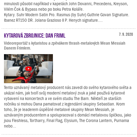
minulosti působil například v kapelách John Dovanni, Precedens, Kreyson,
Vilém Čok & Bypass nebo po boku Petra Koláře.
Kytary. Suhr Modern Satin Pro. Rasmus (by Suhr) Guthrie Govan Signature.
Ibanez RT150 DR. Jolana Grazioso II P. Henych signature....
Kytarová zbrojnice: Dan Friml
7. 9. 2020
Videoreportáž s kytaristou a zpěvákem thrash-metalových Mean Messiah
Danem Frimlem.
Tento uznávaný metalový producent nás zavedl do svého kytarového světa a
ukázal nám, jak tvoří svůj moderní metalový zvuk a jaké používá kytarové
vybavení na koncertech a ve svém studiu The Barn. Někteří ze starších
ročníku si mohou Dana pamatovat z legendární skupiny Sebastian. Krom
toho, že je leaderem úspěšné metalové skupiny Mean Messiah, je
uznávaným producentem a spolupracoval s domácí metalovou špičkou, jako
jsou Fleshless, Tortharry, Final Flag, Elysium, The Corona Lantern, Purnama
nebo...