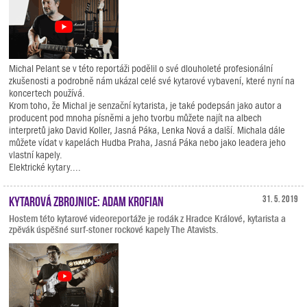
Michal Pelant se v této reportáži podělil o své dlouholeté profesionální
zkušenosti a podrobně nám ukázal celé své kytarové vybavení, které nyní na
koncertech používá.
Krom toho, že Michal je senzační kytarista, je také podepsán jako autor a
producent pod mnoha písněmi a jeho tvorbu můžete najít na albech
interpretů jako David Koller, Jasná Páka, Lenka Nová a další. Michala dále
můžete vídat v kapelách Hudba Praha, Jasná Páka nebo jako leadera jeho
vlastní kapely.
Elektrické kytary....
Kytarová zbrojnice: Adam Krofian
31. 5. 2019
Hostem této kytarové videoreportáže je rodák z Hradce Králové, kytarista a
zpěvák úspěšné surf-stoner rockové kapely The Atavists.