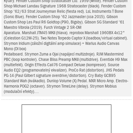
Kytary. Fender Custom Shop Stratocaster Ltd. 1959 (white). Fender Custom
Shop Michael Landau Signature 1968 Stratocaster (black). Fender Custom
Shop '62/63 Strat Journeyman Relic (fiesta red). LsL Instruments T Bone
(Sonic Blue). Fender Custom Shop '62 Jazzmaster (cca 2015). Gibson
Custom Shop Les Paul R6 Goldtop (P90, Bigsby). Gibson SG Standard '61
Maestro Vibrola (2019). Furch Vintage 2 SR-OM
Aparatura. Marshall JTM45 MKII (hlava). reprobox Marshall 1960BX 4x12"
(Celestion G12M-25). Two Notes Torpedo Captor X (loadbox/virtual cabinet).
Strymon Iridium (záložní digitální amp simulace) + Warlus Audio Canvas
Mono (DI box)
Pedalboard. Strymon Zuma a Ojai (napájecí multizdroje). RJM Mastermind
PBC (loop kontroler). Chase Bliss Preamp MKII (multidrive). Eventide H9 Max
(multiefekt). Origin Effects Cali76 Compact Deluxe (kompresor). Source
Audio EQ2 (programovatelný ekvalizer). ProCo Rat (distortion). JHS Pedals
PG-14 (Paul Gilbert signature overdrive/distortion). Cry Baby GCB95
Standard Wah (kvákadlo). Dunlop Volume (X) Pedal. MXR Micro Amp. Electro-
Harmonix POG2 (octaver). Strymon TimeLine (delay). Strymon Mobius
(modulační efekty)....