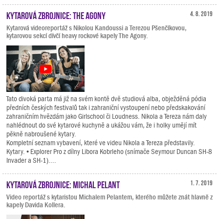
Kytarová zbrojnice: The Agony
4. 8. 2019
Kytarová videoreportáž s Nikolou Kandoussi a Terezou Pšenčíkovou,
kytarovou sekcí dívčí heavy rockové kapely The Agony.
Tato divoká parta má již na svém kontě dvě studiová alba, obježděná pódia
předních českých festivalů tak i zahraniční vystoupení nebo předskakování
zahraničním hvězdám jako Girlschool či Loudness. Nikola a Tereza nám daly
nahlédnout do své kytarové kuchyně a ukážou vám, že i holky umějí mít
pěkně nabroušené kytary.
Kompletní seznam vybavení, které ve videu Nikola a Tereza představily.
Kytary. • Explorer Pro z dílny Libora Kobrleho (snímače Seymour Duncan SH-8
Invader a SH-1)....
Kytarová zbrojnice: Michal Pelant
1. 7. 2019
Video reportáž s kytaristou Michalem Pelantem, kterého můžete znát hlavně z
kapely Davida Kollera.