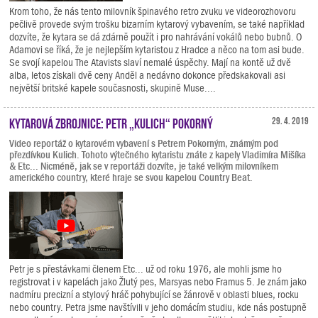
Krom toho, že nás tento milovník špinavého retro zvuku ve videorozhovoru
pečlivě provede svým trošku bizarním kytarový vybavením, se také například
dozvíte, že kytara se dá zdárně použít i pro nahrávání vokálů nebo bubnů. O
Adamovi se říká, že je nejlepším kytaristou z Hradce a něco na tom asi bude.
Se svojí kapelou The Atavists slaví nemalé úspěchy. Mají na kontě už dvě
alba, letos získali dvě ceny Anděl a nedávno dokonce předskakovali asi
největší britské kapele současnosti, skupině Muse....
Kytarová zbrojnice: Petr „Kulich“ Pokorný
29. 4. 2019
Video reportáž o kytarovém vybavení s Petrem Pokorným, známým pod
přezdívkou Kulich. Tohoto výtečného kytaristu znáte z kapely Vladimíra Mišíka
& Etc... Nicméně, jak se v reportáži dozvíte, je také velkým milovníkem
amerického country, které hraje se svou kapelou Country Beat.
Petr je s přestávkami členem Etc... už od roku 1976, ale mohli jsme ho
registrovat i v kapelách jako Žlutý pes, Marsyas nebo Framus 5. Je znám jako
nadmíru precizní a stylový hráč pohybující se žánrově v oblasti blues, rocku
nebo country. Petra jsme navštívili v jeho domácím studiu, kde nás postupně