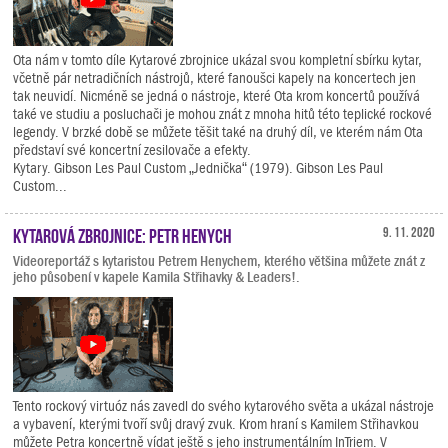
Ota nám v tomto díle Kytarové zbrojnice ukázal svou kompletní sbírku kytar,
včetně pár netradičních nástrojů, které fanoušci kapely na koncertech jen
tak neuvidí. Nicméně se jedná o nástroje, které Ota krom koncertů používá
také ve studiu a posluchači je mohou znát z mnoha hitů této teplické rockové
legendy. V brzké době se můžete těšit také na druhý díl, ve kterém nám Ota
představí své koncertní zesilovače a efekty.
Kytary. Gibson Les Paul Custom „Jednička“ (1979). Gibson Les Paul
Custom...
Kytarová zbrojnice: Petr Henych
9. 11. 2020
Videoreportáž s kytaristou Petrem Henychem, kterého většina můžete znát z
jeho působení v kapele Kamila Střihavky & Leaders!.
Tento rockový virtuóz nás zavedl do svého kytarového světa a ukázal nástroje
a vybavení, kterými tvoří svůj dravý zvuk. Krom hraní s Kamilem Střihavkou
můžete Petra koncertně vídat ještě s jeho instrumentálním InTriem. V