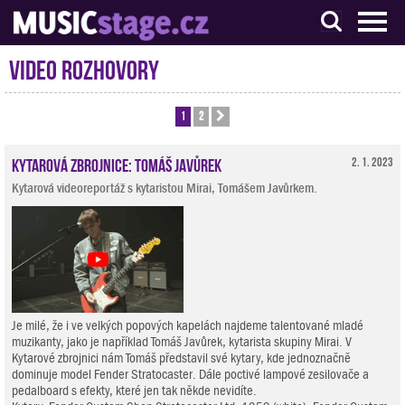
S muzikanty pro muzikanty
Video rozhovory
1
2
Další
Kytarová zbrojnice: Tomáš Javůrek
2. 1. 2023
Kytarová videoreportáž s kytaristou Mirai, Tomášem Javůrkem.
Je milé, že i ve velkých popových kapelách najdeme talentované mladé
muzikanty, jako je například Tomáš Javůrek, kytarista skupiny Mirai. V
Kytarové zbrojnici nám Tomáš představil své kytary, kde jednoznačně
dominuje model Fender Stratocaster. Dále poctivé lampové zesilovače a
pedalboard s efekty, které jen tak někde nevidíte.