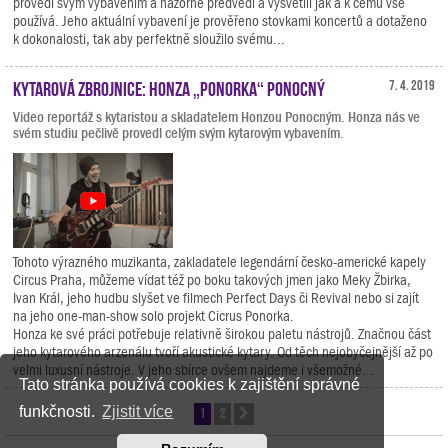
provedl svým vybavením a názorně předvedl a vysvětlil jak a k čemu vše
používá. Jeho aktuální vybavení je prověřeno stovkami koncertů a dotaženo
k dokonalosti, tak aby perfektně sloužilo svému...
Kytarová zbrojnice: Honza „Ponorka“ Ponocný
7. 4. 2019
Video reportáž s kytaristou a skladatelem Honzou Ponocným. Honza nás ve
svém studiu pečlivě provedl celým svým kytarovým vybavením.
Tohoto výrazného muzikanta, zakladatele legendární česko-americké kapely
Circus Praha, můžeme vídat též po boku takových jmen jako Meky Žbirka,
Ivan Král, jeho hudbu slyšet ve filmech Perfect Days či Revival nebo si zajít
na jeho one-man-show solo projekt Cicrus Ponorka.
Honza ke své práci potřebuje relativně širokou paletu nástrojů. Značnou část
jeho kytarového arzenálu tvoří akustické kytary. Od těch nejobyčejnější až po
velmi luxusní nástroje. V jeho sbírce ovšem najdeme i všemožné...
Tato stránka používá cookies k zajištění správné
funkčnosti.
Zjistit více
1
2
Další