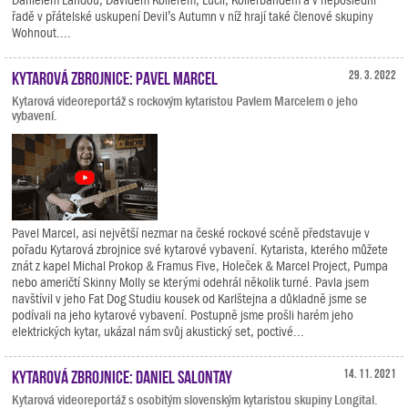
řadě v přátelské uskupení Devil’s Autumn v níž hrají také členové skupiny
Wohnout....
Kytarová zbrojnice: Pavel Marcel
29. 3. 2022
Kytarová videoreportáž s rockovým kytaristou Pavlem Marcelem o jeho
vybavení.
Pavel Marcel, asi největší nezmar na české rockové scéně představuje v
pořadu Kytarová zbrojnice své kytarové vybavení. Kytarista, kterého můžete
znát z kapel Michal Prokop & Framus Five, Holeček & Marcel Project, Pumpa
nebo američtí Skinny Molly se kterými odehrál několik turné. Pavla jsem
navštívil v jeho Fat Dog Studiu kousek od Karlštejna a důkladně jsme se
podívali na jeho kytarové vybavení. Postupně jsme prošli harém jeho
elektrických kytar, ukázal nám svůj akustický set, poctivé...
Kytarová zbrojnice: Daniel Salontay
14. 11. 2021
Kytarová videoreportáž s osobitým slovenským kytaristou skupiny Longital.