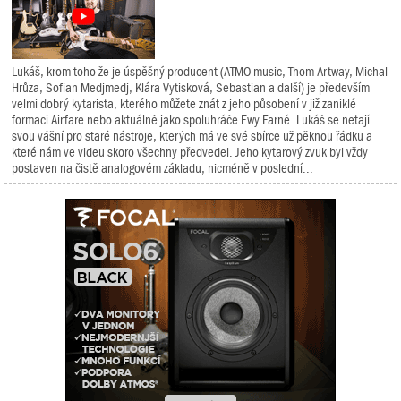
Lukáš, krom toho že je úspěšný producent (ATMO music, Thom Artway, Michal
Hrůza, Sofian Medjmedj, Klára Vytisková, Sebastian a další) je především
velmi dobrý kytarista, kterého můžete znát z jeho působení v již zaniklé
formaci Airfare nebo aktuálně jako spoluhráče Ewy Farné. Lukáš se netají
svou vášní pro staré nástroje, kterých má ve své sbírce už pěknou řádku a
které nám ve videu skoro všechny předvedel. Jeho kytarový zvuk byl vždy
postaven na čistě analogovém základu, nicméně v poslední...