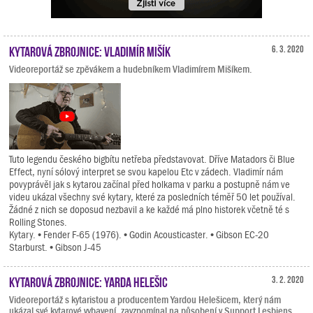
Kytarová zbrojnice: Vladimír Mišík
6. 3. 2020
Videoreportáž se zpěvákem a hudebníkem Vladimírem Mišíkem.
Tuto legendu českého bigbítu netřeba představovat. Dříve Matadors či Blue
Effect, nyní sólový interpret se svou kapelou Etc v zádech. Vladimír nám
povyprávěl jak s kytarou začínal před holkama v parku a postupně nám ve
videu ukázal všechny své kytary, které za posledních téměř 50 let používal.
Žádné z nich se doposud nezbavil a ke každé má plno historek včetně té s
Rolling Stones.
Kytary. • Fender F-65 (1976). • Godin Acousticaster. • Gibson EC-20
Starburst. • Gibson J-45
Kytarová zbrojnice: Yarda Helešic
3. 2. 2020
Videoreportáž s kytaristou a producentem Yardou Helešicem, který nám
ukázal své kytarové vybavení, zavzpomínal na působení v Support Lesbiens,