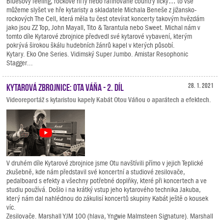
Bluesový feeling, rockové riffy nebo rafinované country licky… to vše
můžeme slyšet ve hře kytaristy a skladatele Michala Beneše z jižansko-
rockových The Cell, která měla tu čest otevírat koncerty takovým hvězdám
jako jsou ZZ Top, John Mayall, Tito & Tarantula nebo Sweet. Michal nám v
tomto díle Kytarové zbrojnice předvedl své kytarové vybavení, kterým
pokrývá širokou škálu hudebních žánrů kapel v kterých působí.
Kytary. Eko One Series. Vidimský Super Jumbo. Amistar Resophonic
Stagger...
Kytarová zbrojnice: Ota Váňa - 2. díl
28. 1. 2021
Videoreportáž s kytaristou kapely Kabát Otou Váňou o aparátech a efektech.
V druhém díle Kytarové zbrojnice jsme Otu navštívili přímo v jejich Teplické
zkušebně, kde nám představil své koncertní a studiové zesilovače,
pedalboard s efekty a všechny potřebné doplňky, které při koncertech a ve
studiu používá. Došlo i na krátký vstup jeho kytarového technika Jakuba,
který nám dal nahlédnou do zákulisí koncertů skupiny Kabát ještě o kousek
víc.
Zesilovače. Marshall YJM 100 (hlava, Yngwie Malmsteen Signature). Marshall