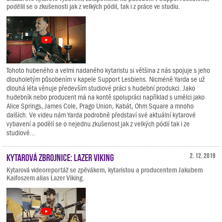
podělil se o zkušenosti jak z velkých pódií, tak i z práce ve studiu.
Tohoto hubeného a velmi nadaného kytaristu si většina z nás spojuje s jeho
dlouholetým působením v kapele Support Lesbiens. Nicméně Yarda se už
dlouhá léta věnuje především studiové práci s hudební produkci. Jako
hudebník nebo producent má na kontě spolupráci například s umělci jako
Alice Springs, James Cole, Prago Union, Kabát, Ohm Square a mnoho
dalších. Ve videu nám Yarda podrobně představí své aktuální kytarové
vybavení a podělí se o nejednu zkušenost jak z velkých pódií tak i ze
studiové...
Kytarová zbrojnice: Lazer Viking
2. 12. 2019
Kytarová videoreportáž se zpěvákem, kytaristou a producentem Jakubem
Kaifoszem alias Lazer Viking.