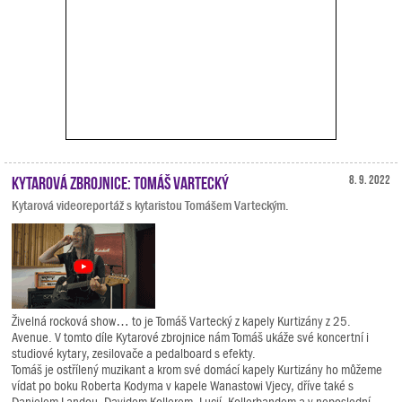
Kytarová zbrojnice: Tomáš Vartecký
8. 9. 2022
Kytarová videoreportáž s kytaristou Tomášem Varteckým.
Živelná rocková show… to je Tomáš Vartecký z kapely Kurtizány z 25.
Avenue. V tomto díle Kytarové zbrojnice nám Tomáš ukáže své koncertní i
studiové kytary, zesilovače a pedalboard s efekty.
Tomáš je ostřílený muzikant a krom své domácí kapely Kurtizány ho můžeme
vídat po boku Roberta Kodyma v kapele Wanastowi Vjecy, dříve také s
Danielem Landou, Davidem Kollerem, Lucií, Kollerbandem a v neposlední