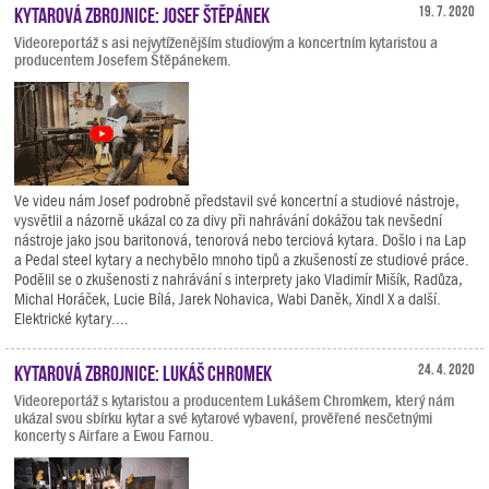
Kytarová zbrojnice: Josef Štěpánek
19. 7. 2020
Videoreportáž s asi nejvytíženějším studiovým a koncertním kytaristou a
producentem Josefem Štěpánekem.
Ve videu nám Josef podrobně představil své koncertní a studiové nástroje,
vysvětlil a názorně ukázal co za divy při nahrávání dokážou tak nevšední
nástroje jako jsou baritonová, tenorová nebo terciová kytara. Došlo i na Lap
a Pedal steel kytary a nechybělo mnoho tipů a zkušeností ze studiové práce.
Podělil se o zkušenosti z nahrávání s interprety jako Vladimír Mišík, Radůza,
Michal Horáček, Lucie Bílá, Jarek Nohavica, Wabi Daněk, Xindl X a další.
Elektrické kytary....
Kytarová zbrojnice: Lukáš Chromek
24. 4. 2020
Videoreportáž s kytaristou a producentem Lukášem Chromkem, který nám
ukázal svou sbírku kytar a své kytarové vybavení, prověřené nesčetnými
koncerty s Airfare a Ewou Farnou.