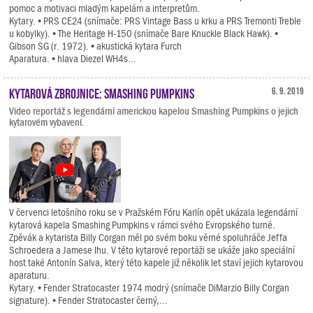
pomoc a motivaci mladým kapelám a interpretům.
Kytary. • PRS CE24 (snímače: PRS Vintage Bass u krku a PRS Tremonti Treble
u kobylky). • The Heritage H-150 (snímače Bare Knuckle Black Hawk). •
Gibson SG (r. 1972). • akustická kytara Furch
Aparatura. • hlava Diezel WH4s...
Kytarová zbrojnice: Smashing Pumpkins
6. 9. 2019
Video reportáž s legendární americkou kapelou Smashing Pumpkins o jejich
kytarovém vybavení.
V červenci letošního roku se v Pražském Fóru Karlín opět ukázala legendární
kytarová kapela Smashing Pumpkins v rámci svého Evropského turné.
Zpěvák a kytarista Billy Corgan měl po svém boku věrné spoluhráče Jeffa
Schroedera a Jamese Ihu. V této kytarové reportáži se ukáže jako speciální
host také Antonín Salva, který této kapele již několik let staví jejich kytarovou
aparaturu.
Kytary. • Fender Stratocaster 1974 modrý (snímače DiMarzio Billy Corgan
signature). • Fender Stratocaster černý,...