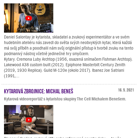
Daniel Salontay je kytarista, skladatel a zvukový experimentátor a ve svém
hudebním ateliéru nás zavedl do světa svých neobvyklých kytar, která každá
má svůj příběh a poodhalil nám svůj originální přístup k tvorbě zvuku na tento
podmanivý nástroj včetně jedinečné hry smyčcem.
Kytary. Cremona Luby Archtop (1956, osazená snímačem Fishman Archtop).
Lakewood A38 custom built (2012). Epiphone Masterbilt Century Zenith
(2019, 1930 Replica). Guild M-120e (okolo 2017). Ibanez Joe Satriani
(1991,...
Kytarová zbrojnice: Michal Beneš
16. 5. 2021
Kytarová videoreportáž s kytaristou skupiny The Cell Michalem Benešem.