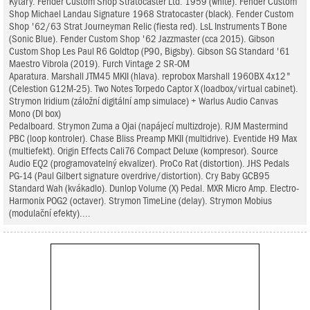
Kytary. Fender Custom Shop Stratocaster Ltd. 1959 (white). Fender Custom
Shop Michael Landau Signature 1968 Stratocaster (black). Fender Custom
Shop '62/63 Strat Journeyman Relic (fiesta red). LsL Instruments T Bone
(Sonic Blue). Fender Custom Shop '62 Jazzmaster (cca 2015). Gibson
Custom Shop Les Paul R6 Goldtop (P90, Bigsby). Gibson SG Standard '61
Maestro Vibrola (2019). Furch Vintage 2 SR-OM
Aparatura. Marshall JTM45 MKII (hlava). reprobox Marshall 1960BX 4x12"
(Celestion G12M-25). Two Notes Torpedo Captor X (loadbox/virtual cabinet).
Strymon Iridium (záložní digitální amp simulace) + Warlus Audio Canvas
Mono (DI box)
Pedalboard. Strymon Zuma a Ojai (napájecí multizdroje). RJM Mastermind
PBC (loop kontroler). Chase Bliss Preamp MKII (multidrive). Eventide H9 Max
(multiefekt). Origin Effects Cali76 Compact Deluxe (kompresor). Source
Audio EQ2 (programovatelný ekvalizer). ProCo Rat (distortion). JHS Pedals
PG-14 (Paul Gilbert signature overdrive/distortion). Cry Baby GCB95
Standard Wah (kvákadlo). Dunlop Volume (X) Pedal. MXR Micro Amp. Electro-
Harmonix POG2 (octaver). Strymon TimeLine (delay). Strymon Mobius
(modulační efekty)....