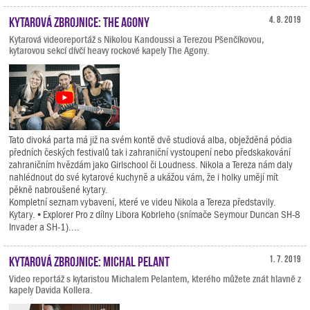
Kytarová zbrojnice: The Agony
4. 8. 2019
Kytarová videoreportáž s Nikolou Kandoussi a Terezou Pšenčíkovou,
kytarovou sekcí dívčí heavy rockové kapely The Agony.
Tato divoká parta má již na svém kontě dvě studiová alba, obježděná pódia
předních českých festivalů tak i zahraniční vystoupení nebo předskakování
zahraničním hvězdám jako Girlschool či Loudness. Nikola a Tereza nám daly
nahlédnout do své kytarové kuchyně a ukážou vám, že i holky umějí mít
pěkně nabroušené kytary.
Kompletní seznam vybavení, které ve videu Nikola a Tereza představily.
Kytary. • Explorer Pro z dílny Libora Kobrleho (snímače Seymour Duncan SH-8
Invader a SH-1)....
Kytarová zbrojnice: Michal Pelant
1. 7. 2019
Video reportáž s kytaristou Michalem Pelantem, kterého můžete znát hlavně z
kapely Davida Kollera.