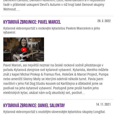
řadě v přátelské uskupení Devil’s Autumn v níž hrají také členové skupiny
Wohnout....
Kytarová zbrojnice: Pavel Marcel
29. 3. 2022
Kytarová videoreportáž s rockovým kytaristou Pavlem Marcelem o jeho
vybavení.
Pavel Marcel, asi největší nezmar na české rockové scéně představuje v
pořadu Kytarová zbrojnice své kytarové vybavení. Kytarista, kterého můžete
znát z kapel Michal Prokop & Framus Five, Holeček & Marcel Project, Pumpa
nebo američtí Skinny Molly se kterými odehrál několik turné. Pavla jsem
navštívil v jeho Fat Dog Studiu kousek od Karlštejna a důkladně jsme se
podívali na jeho kytarové vybavení. Postupně jsme prošli harém jeho
elektrických kytar, ukázal nám svůj akustický set, poctivé...
Kytarová zbrojnice: Daniel Salontay
14. 11. 2021
Kytarová videoreportáž s osobitým slovenským kytaristou skupiny Longital.