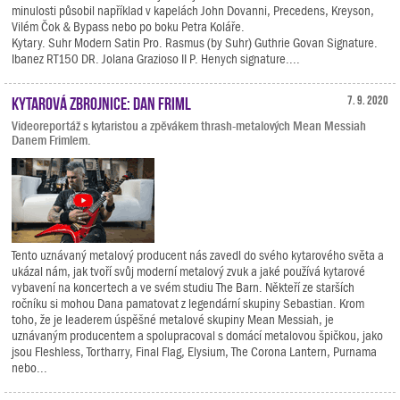
minulosti působil například v kapelách John Dovanni, Precedens, Kreyson,
Vilém Čok & Bypass nebo po boku Petra Koláře.
Kytary. Suhr Modern Satin Pro. Rasmus (by Suhr) Guthrie Govan Signature.
Ibanez RT150 DR. Jolana Grazioso II P. Henych signature....
Kytarová zbrojnice: Dan Friml
7. 9. 2020
Videoreportáž s kytaristou a zpěvákem thrash-metalových Mean Messiah
Danem Frimlem.
Tento uznávaný metalový producent nás zavedl do svého kytarového světa a
ukázal nám, jak tvoří svůj moderní metalový zvuk a jaké používá kytarové
vybavení na koncertech a ve svém studiu The Barn. Někteří ze starších
ročníku si mohou Dana pamatovat z legendární skupiny Sebastian. Krom
toho, že je leaderem úspěšné metalové skupiny Mean Messiah, je
uznávaným producentem a spolupracoval s domácí metalovou špičkou, jako
jsou Fleshless, Tortharry, Final Flag, Elysium, The Corona Lantern, Purnama
nebo...