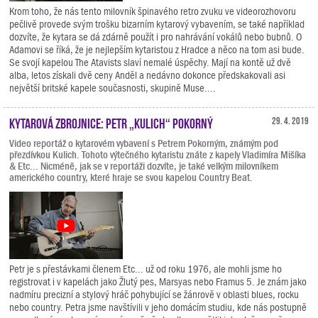
Krom toho, že nás tento milovník špinavého retro zvuku ve videorozhovoru
pečlivě provede svým trošku bizarním kytarový vybavením, se také například
dozvíte, že kytara se dá zdárně použít i pro nahrávání vokálů nebo bubnů. O
Adamovi se říká, že je nejlepším kytaristou z Hradce a něco na tom asi bude.
Se svojí kapelou The Atavists slaví nemalé úspěchy. Mají na kontě už dvě
alba, letos získali dvě ceny Anděl a nedávno dokonce předskakovali asi
největší britské kapele současnosti, skupině Muse....
Kytarová zbrojnice: Petr „Kulich“ Pokorný
29. 4. 2019
Video reportáž o kytarovém vybavení s Petrem Pokorným, známým pod
přezdívkou Kulich. Tohoto výtečného kytaristu znáte z kapely Vladimíra Mišíka
& Etc... Nicméně, jak se v reportáži dozvíte, je také velkým milovníkem
amerického country, které hraje se svou kapelou Country Beat.
Petr je s přestávkami členem Etc... už od roku 1976, ale mohli jsme ho
registrovat i v kapelách jako Žlutý pes, Marsyas nebo Framus 5. Je znám jako
nadmíru precizní a stylový hráč pohybující se žánrově v oblasti blues, rocku
nebo country. Petra jsme navštívili v jeho domácím studiu, kde nás postupně