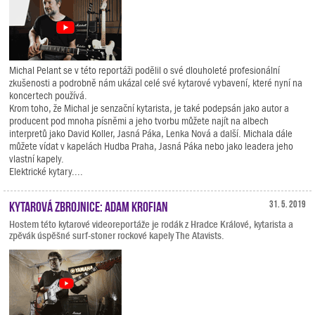
Michal Pelant se v této reportáži podělil o své dlouholeté profesionální
zkušenosti a podrobně nám ukázal celé své kytarové vybavení, které nyní na
koncertech používá.
Krom toho, že Michal je senzační kytarista, je také podepsán jako autor a
producent pod mnoha písněmi a jeho tvorbu můžete najít na albech
interpretů jako David Koller, Jasná Páka, Lenka Nová a další. Michala dále
můžete vídat v kapelách Hudba Praha, Jasná Páka nebo jako leadera jeho
vlastní kapely.
Elektrické kytary....
Kytarová zbrojnice: Adam Krofian
31. 5. 2019
Hostem této kytarové videoreportáže je rodák z Hradce Králové, kytarista a
zpěvák úspěšné surf-stoner rockové kapely The Atavists.