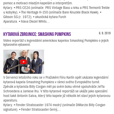
pomoc a motivaci mladým kapelám a interpretům.
Kytary. • PRS CE24 (snímače: PRS Vintage Bass u krku a PRS Tremonti Treble
u kobylky). • The Heritage H-150 (snímače Bare Knuckle Black Hawk). •
Gibson SG (r. 1972). • akustická kytara Furch
Aparatura. • hlava Diezel WH4s...
Kytarová zbrojnice: Smashing Pumpkins
6. 9. 2019
Video reportáž s legendární americkou kapelou Smashing Pumpkins o jejich
kytarovém vybavení.
V červenci letošního roku se v Pražském Fóru Karlín opět ukázala legendární
kytarová kapela Smashing Pumpkins v rámci svého Evropského turné.
Zpěvák a kytarista Billy Corgan měl po svém boku věrné spoluhráče Jeffa
Schroedera a Jamese Ihu. V této kytarové reportáži se ukáže jako speciální
host také Antonín Salva, který této kapele již několik let staví jejich kytarovou
aparaturu.
Kytary. • Fender Stratocaster 1974 modrý (snímače DiMarzio Billy Corgan
signature). • Fender Stratocaster černý,...