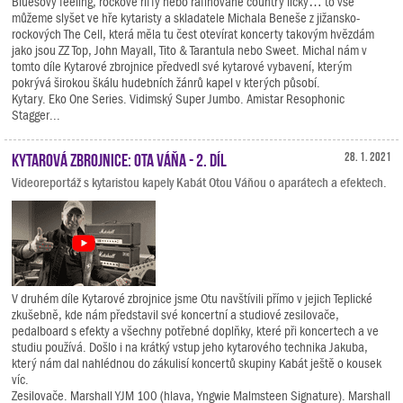
Bluesový feeling, rockové riffy nebo rafinované country licky… to vše
můžeme slyšet ve hře kytaristy a skladatele Michala Beneše z jižansko-
rockových The Cell, která měla tu čest otevírat koncerty takovým hvězdám
jako jsou ZZ Top, John Mayall, Tito & Tarantula nebo Sweet. Michal nám v
tomto díle Kytarové zbrojnice předvedl své kytarové vybavení, kterým
pokrývá širokou škálu hudebních žánrů kapel v kterých působí.
Kytary. Eko One Series. Vidimský Super Jumbo. Amistar Resophonic
Stagger...
Kytarová zbrojnice: Ota Váňa - 2. díl
28. 1. 2021
Videoreportáž s kytaristou kapely Kabát Otou Váňou o aparátech a efektech.
V druhém díle Kytarové zbrojnice jsme Otu navštívili přímo v jejich Teplické
zkušebně, kde nám představil své koncertní a studiové zesilovače,
pedalboard s efekty a všechny potřebné doplňky, které při koncertech a ve
studiu používá. Došlo i na krátký vstup jeho kytarového technika Jakuba,
který nám dal nahlédnou do zákulisí koncertů skupiny Kabát ještě o kousek
víc.
Zesilovače. Marshall YJM 100 (hlava, Yngwie Malmsteen Signature). Marshall