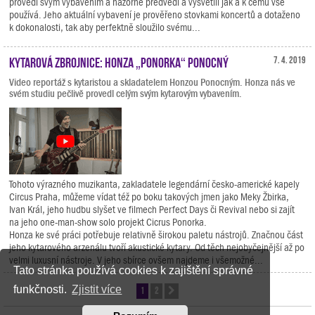
provedl svým vybavením a názorně předvedl a vysvětlil jak a k čemu vše
používá. Jeho aktuální vybavení je prověřeno stovkami koncertů a dotaženo
k dokonalosti, tak aby perfektně sloužilo svému...
Kytarová zbrojnice: Honza „Ponorka“ Ponocný
7. 4. 2019
Video reportáž s kytaristou a skladatelem Honzou Ponocným. Honza nás ve
svém studiu pečlivě provedl celým svým kytarovým vybavením.
Tohoto výrazného muzikanta, zakladatele legendární česko-americké kapely
Circus Praha, můžeme vídat též po boku takových jmen jako Meky Žbirka,
Ivan Král, jeho hudbu slyšet ve filmech Perfect Days či Revival nebo si zajít
na jeho one-man-show solo projekt Cicrus Ponorka.
Honza ke své práci potřebuje relativně širokou paletu nástrojů. Značnou část
jeho kytarového arzenálu tvoří akustické kytary. Od těch nejobyčejnější až po
velmi luxusní nástroje. V jeho sbírce ovšem najdeme i všemožné...
Tato stránka používá cookies k zajištění správné
funkčnosti.
Zjistit více
1
2
Další