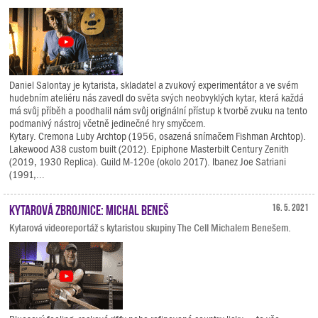
Daniel Salontay je kytarista, skladatel a zvukový experimentátor a ve svém
hudebním ateliéru nás zavedl do světa svých neobvyklých kytar, která každá
má svůj příběh a poodhalil nám svůj originální přístup k tvorbě zvuku na tento
podmanivý nástroj včetně jedinečné hry smyčcem.
Kytary. Cremona Luby Archtop (1956, osazená snímačem Fishman Archtop).
Lakewood A38 custom built (2012). Epiphone Masterbilt Century Zenith
(2019, 1930 Replica). Guild M-120e (okolo 2017). Ibanez Joe Satriani
(1991,...
Kytarová zbrojnice: Michal Beneš
16. 5. 2021
Kytarová videoreportáž s kytaristou skupiny The Cell Michalem Benešem.