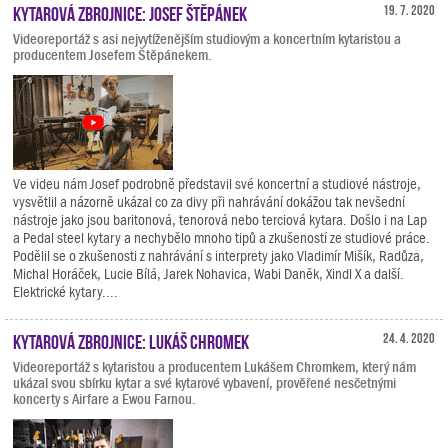
Kytarová zbrojnice: Josef Štěpánek
19. 7. 2020
Videoreportáž s asi nejvytíženějším studiovým a koncertním kytaristou a
producentem Josefem Štěpánekem.
Ve videu nám Josef podrobně představil své koncertní a studiové nástroje,
vysvětlil a názorně ukázal co za divy při nahrávání dokážou tak nevšední
nástroje jako jsou baritonová, tenorová nebo terciová kytara. Došlo i na Lap
a Pedal steel kytary a nechybělo mnoho tipů a zkušeností ze studiové práce.
Podělil se o zkušenosti z nahrávání s interprety jako Vladimír Mišík, Radůza,
Michal Horáček, Lucie Bílá, Jarek Nohavica, Wabi Daněk, Xindl X a další.
Elektrické kytary....
Kytarová zbrojnice: Lukáš Chromek
24. 4. 2020
Videoreportáž s kytaristou a producentem Lukášem Chromkem, který nám
ukázal svou sbírku kytar a své kytarové vybavení, prověřené nesčetnými
koncerty s Airfare a Ewou Farnou.