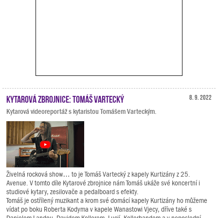
Kytarová zbrojnice: Tomáš Vartecký
8. 9. 2022
Kytarová videoreportáž s kytaristou Tomášem Varteckým.
Živelná rocková show… to je Tomáš Vartecký z kapely Kurtizány z 25.
Avenue. V tomto díle Kytarové zbrojnice nám Tomáš ukáže své koncertní i
studiové kytary, zesilovače a pedalboard s efekty.
Tomáš je ostřílený muzikant a krom své domácí kapely Kurtizány ho můžeme
vídat po boku Roberta Kodyma v kapele Wanastowi Vjecy, dříve také s
Danielem Landou, Davidem Kollerem, Lucií, Kollerbandem a v neposlední