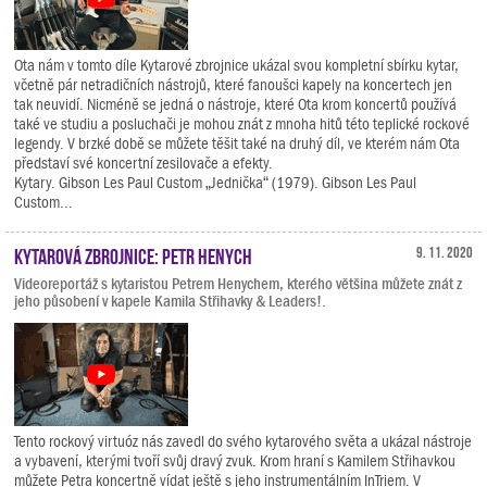
Ota nám v tomto díle Kytarové zbrojnice ukázal svou kompletní sbírku kytar,
včetně pár netradičních nástrojů, které fanoušci kapely na koncertech jen
tak neuvidí. Nicméně se jedná o nástroje, které Ota krom koncertů používá
také ve studiu a posluchači je mohou znát z mnoha hitů této teplické rockové
legendy. V brzké době se můžete těšit také na druhý díl, ve kterém nám Ota
představí své koncertní zesilovače a efekty.
Kytary. Gibson Les Paul Custom „Jednička“ (1979). Gibson Les Paul
Custom...
Kytarová zbrojnice: Petr Henych
9. 11. 2020
Videoreportáž s kytaristou Petrem Henychem, kterého většina můžete znát z
jeho působení v kapele Kamila Střihavky & Leaders!.
Tento rockový virtuóz nás zavedl do svého kytarového světa a ukázal nástroje
a vybavení, kterými tvoří svůj dravý zvuk. Krom hraní s Kamilem Střihavkou
můžete Petra koncertně vídat ještě s jeho instrumentálním InTriem. V