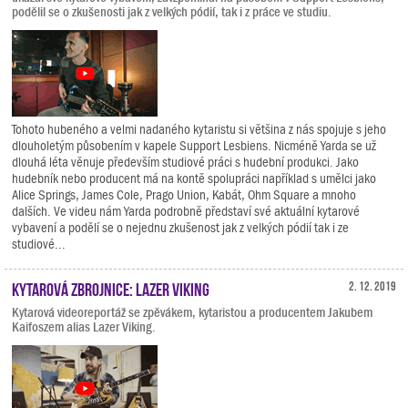
podělil se o zkušenosti jak z velkých pódií, tak i z práce ve studiu.
Tohoto hubeného a velmi nadaného kytaristu si většina z nás spojuje s jeho
dlouholetým působením v kapele Support Lesbiens. Nicméně Yarda se už
dlouhá léta věnuje především studiové práci s hudební produkci. Jako
hudebník nebo producent má na kontě spolupráci například s umělci jako
Alice Springs, James Cole, Prago Union, Kabát, Ohm Square a mnoho
dalších. Ve videu nám Yarda podrobně představí své aktuální kytarové
vybavení a podělí se o nejednu zkušenost jak z velkých pódií tak i ze
studiové...
Kytarová zbrojnice: Lazer Viking
2. 12. 2019
Kytarová videoreportáž se zpěvákem, kytaristou a producentem Jakubem
Kaifoszem alias Lazer Viking.