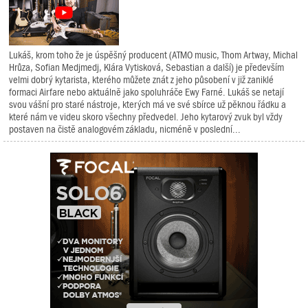
Lukáš, krom toho že je úspěšný producent (ATMO music, Thom Artway, Michal
Hrůza, Sofian Medjmedj, Klára Vytisková, Sebastian a další) je především
velmi dobrý kytarista, kterého můžete znát z jeho působení v již zaniklé
formaci Airfare nebo aktuálně jako spoluhráče Ewy Farné. Lukáš se netají
svou vášní pro staré nástroje, kterých má ve své sbírce už pěknou řádku a
které nám ve videu skoro všechny předvedel. Jeho kytarový zvuk byl vždy
postaven na čistě analogovém základu, nicméně v poslední...