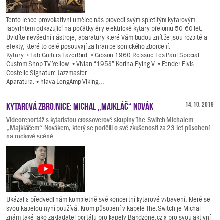
Tento lehce provokativní umělec nás provedl svým spletitým kytarovým
labyrintem odkazující na počátky éry elektrické kytary přelomu 50-60 let.
Uvidíte nevšední nástroje, aparatury které Vám budou znít že jsou rozbité a
efekty, které to celé posouvají za hranice sonického zborcení.
Kytary. • Fab Guitars LazerBird. • Gibson 1960 Reissue Les Paul Special
Custom Shop TV Yellow. • Vivian “1958” Korina Flying V. • Fender Elvis
Costello Signature Jazzmaster
Aparatura. • hlava LongAmp Viking...
Kytarová zbrojnice: Michal „Majkláč“ Novák
14. 10. 2019
Videoreportáž s kytaristou crossoverové skupiny The.Switch Michalem
„Majkláčem“ Novákem, který se podělil o své zkušenosti za 23 let působení
na rockové scéně.
Ukázal a předvedl nám kompletně své koncertní kytarové vybavení, které se
svou kapelou nyní používá. Krom působení v kapele The.Switch je Michal
znám také jako zakladatel portálu pro kapely Bandzone.cz a pro svou aktivní