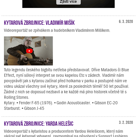
Kytarová zbrojnice: Vladimír Mišík
6. 3. 2020
Videoreportáž se zpěvákem a hudebníkem Vladimírem Mišíkem.
Tuto legendu českého bigbítu netřeba představovat. Dříve Matadors či Blue
Effect, nyní sólový interpret se svou kapelou Etc v zádech. Vladimír nám
povyprávěl jak s kytarou začínal před holkama v parku a postupně nám ve
videu ukázal všechny své kytary, které za posledních téměř 50 let používal.
Žádné z nich se doposud nezbavil a ke každé má plno historek včetně té s
Rolling Stones.
Kytary. • Fender F-65 (1976). • Godin Acousticaster. • Gibson EC-20
Starburst. • Gibson J-45
Kytarová zbrojnice: Yarda Helešic
3. 2. 2020
Videoreportáž s kytaristou a producentem Yardou Helešicem, který nám
ukázal své kytarové vybavení, zavzpomínal na působení v Support Lesbiens,