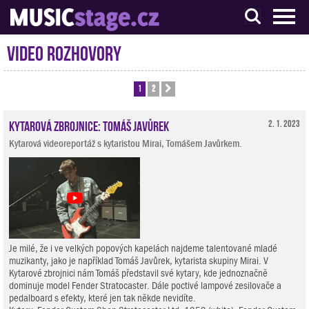
S muzikanty pro muzikanty
Video rozhovory
1
2
Další
Kytarová zbrojnice: Tomáš Javůrek
2. 1. 2023
Kytarová videoreportáž s kytaristou Mirai, Tomášem Javůrkem.
Je milé, že i ve velkých popových kapelách najdeme talentované mladé
muzikanty, jako je například Tomáš Javůrek, kytarista skupiny Mirai. V
Kytarové zbrojnici nám Tomáš představil své kytary, kde jednoznačně
dominuje model Fender Stratocaster. Dále poctivé lampové zesilovače a
pedalboard s efekty, které jen tak někde nevidíte.