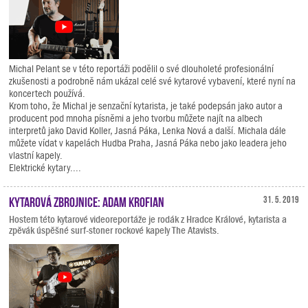
Michal Pelant se v této reportáži podělil o své dlouholeté profesionální
zkušenosti a podrobně nám ukázal celé své kytarové vybavení, které nyní na
koncertech používá.
Krom toho, že Michal je senzační kytarista, je také podepsán jako autor a
producent pod mnoha písněmi a jeho tvorbu můžete najít na albech
interpretů jako David Koller, Jasná Páka, Lenka Nová a další. Michala dále
můžete vídat v kapelách Hudba Praha, Jasná Páka nebo jako leadera jeho
vlastní kapely.
Elektrické kytary....
Kytarová zbrojnice: Adam Krofian
31. 5. 2019
Hostem této kytarové videoreportáže je rodák z Hradce Králové, kytarista a
zpěvák úspěšné surf-stoner rockové kapely The Atavists.