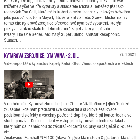
Bluesový feeling, rockové riffy nebo rafinované country licky… to vše
můžeme slyšet ve hře kytaristy a skladatele Michala Beneše z jižansko-
rockových The Cell, která měla tu čest otevírat koncerty takovým hvězdám
jako jsou ZZ Top, John Mayall, Tito & Tarantula nebo Sweet. Michal nám v
tomto díle Kytarové zbrojnice předvedl své kytarové vybavení, kterým
pokrývá širokou škálu hudebních žánrů kapel v kterých působí.
Kytary. Eko One Series. Vidimský Super Jumbo. Amistar Resophonic
Stagger...
Kytarová zbrojnice: Ota Váňa - 2. díl
28. 1. 2021
Videoreportáž s kytaristou kapely Kabát Otou Váňou o aparátech a efektech.
V druhém díle Kytarové zbrojnice jsme Otu navštívili přímo v jejich Teplické
zkušebně, kde nám představil své koncertní a studiové zesilovače,
pedalboard s efekty a všechny potřebné doplňky, které při koncertech a ve
studiu používá. Došlo i na krátký vstup jeho kytarového technika Jakuba,
který nám dal nahlédnou do zákulisí koncertů skupiny Kabát ještě o kousek
víc.
Zesilovače. Marshall YJM 100 (hlava, Yngwie Malmsteen Signature). Marshall