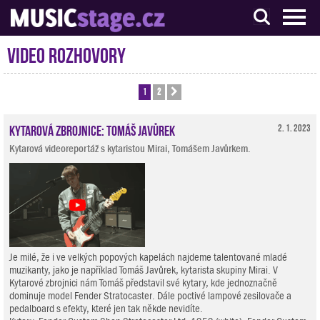
S muzikanty pro muzikanty
Video rozhovory
1
2
Další
Kytarová zbrojnice: Tomáš Javůrek
2. 1. 2023
Kytarová videoreportáž s kytaristou Mirai, Tomášem Javůrkem.
Je milé, že i ve velkých popových kapelách najdeme talentované mladé
muzikanty, jako je například Tomáš Javůrek, kytarista skupiny Mirai. V
Kytarové zbrojnici nám Tomáš představil své kytary, kde jednoznačně
dominuje model Fender Stratocaster. Dále poctivé lampové zesilovače a
pedalboard s efekty, které jen tak někde nevidíte.