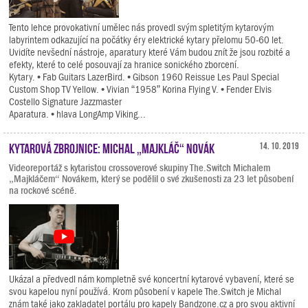
Tento lehce provokativní umělec nás provedl svým spletitým kytarovým
labyrintem odkazující na počátky éry elektrické kytary přelomu 50-60 let.
Uvidíte nevšední nástroje, aparatury které Vám budou znít že jsou rozbité a
efekty, které to celé posouvají za hranice sonického zborcení.
Kytary. • Fab Guitars LazerBird. • Gibson 1960 Reissue Les Paul Special
Custom Shop TV Yellow. • Vivian “1958” Korina Flying V. • Fender Elvis
Costello Signature Jazzmaster
Aparatura. • hlava LongAmp Viking...
Kytarová zbrojnice: Michal „Majkláč“ Novák
14. 10. 2019
Videoreportáž s kytaristou crossoverové skupiny The.Switch Michalem
„Majkláčem“ Novákem, který se podělil o své zkušenosti za 23 let působení
na rockové scéně.
Ukázal a předvedl nám kompletně své koncertní kytarové vybavení, které se
svou kapelou nyní používá. Krom působení v kapele The.Switch je Michal
znám také jako zakladatel portálu pro kapely Bandzone.cz a pro svou aktivní