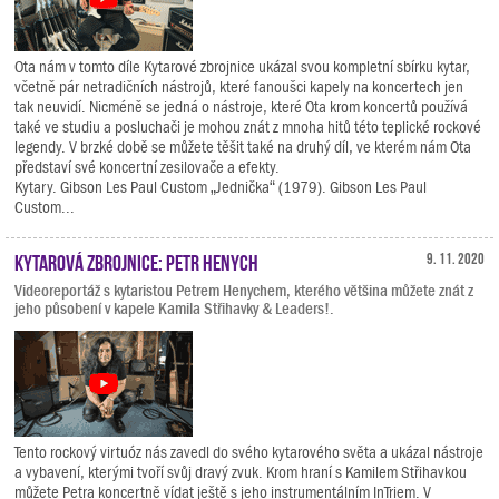
Ota nám v tomto díle Kytarové zbrojnice ukázal svou kompletní sbírku kytar,
včetně pár netradičních nástrojů, které fanoušci kapely na koncertech jen
tak neuvidí. Nicméně se jedná o nástroje, které Ota krom koncertů používá
také ve studiu a posluchači je mohou znát z mnoha hitů této teplické rockové
legendy. V brzké době se můžete těšit také na druhý díl, ve kterém nám Ota
představí své koncertní zesilovače a efekty.
Kytary. Gibson Les Paul Custom „Jednička“ (1979). Gibson Les Paul
Custom...
Kytarová zbrojnice: Petr Henych
9. 11. 2020
Videoreportáž s kytaristou Petrem Henychem, kterého většina můžete znát z
jeho působení v kapele Kamila Střihavky & Leaders!.
Tento rockový virtuóz nás zavedl do svého kytarového světa a ukázal nástroje
a vybavení, kterými tvoří svůj dravý zvuk. Krom hraní s Kamilem Střihavkou
můžete Petra koncertně vídat ještě s jeho instrumentálním InTriem. V