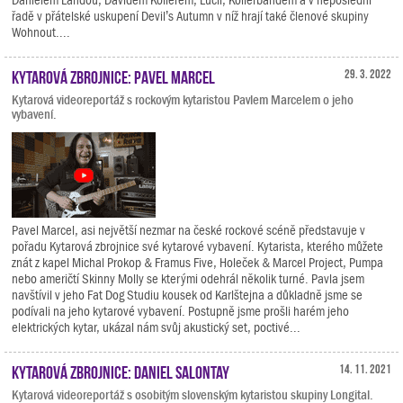
řadě v přátelské uskupení Devil’s Autumn v níž hrají také členové skupiny
Wohnout....
Kytarová zbrojnice: Pavel Marcel
29. 3. 2022
Kytarová videoreportáž s rockovým kytaristou Pavlem Marcelem o jeho
vybavení.
Pavel Marcel, asi největší nezmar na české rockové scéně představuje v
pořadu Kytarová zbrojnice své kytarové vybavení. Kytarista, kterého můžete
znát z kapel Michal Prokop & Framus Five, Holeček & Marcel Project, Pumpa
nebo američtí Skinny Molly se kterými odehrál několik turné. Pavla jsem
navštívil v jeho Fat Dog Studiu kousek od Karlštejna a důkladně jsme se
podívali na jeho kytarové vybavení. Postupně jsme prošli harém jeho
elektrických kytar, ukázal nám svůj akustický set, poctivé...
Kytarová zbrojnice: Daniel Salontay
14. 11. 2021
Kytarová videoreportáž s osobitým slovenským kytaristou skupiny Longital.