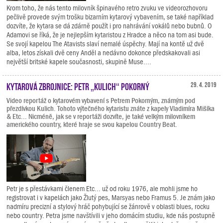
Krom toho, že nás tento milovník špinavého retro zvuku ve videorozhovoru
pečlivě provede svým trošku bizarním kytarový vybavením, se také například
dozvíte, že kytara se dá zdárně použít i pro nahrávání vokálů nebo bubnů. O
Adamovi se říká, že je nejlepším kytaristou z Hradce a něco na tom asi bude.
Se svojí kapelou The Atavists slaví nemalé úspěchy. Mají na kontě už dvě
alba, letos získali dvě ceny Anděl a nedávno dokonce předskakovali asi
největší britské kapele současnosti, skupině Muse....
Kytarová zbrojnice: Petr „Kulich“ Pokorný
29. 4. 2019
Video reportáž o kytarovém vybavení s Petrem Pokorným, známým pod
přezdívkou Kulich. Tohoto výtečného kytaristu znáte z kapely Vladimíra Mišíka
& Etc... Nicméně, jak se v reportáži dozvíte, je také velkým milovníkem
amerického country, které hraje se svou kapelou Country Beat.
Petr je s přestávkami členem Etc... už od roku 1976, ale mohli jsme ho
registrovat i v kapelách jako Žlutý pes, Marsyas nebo Framus 5. Je znám jako
nadmíru precizní a stylový hráč pohybující se žánrově v oblasti blues, rocku
nebo country. Petra jsme navštívili v jeho domácím studiu, kde nás postupně