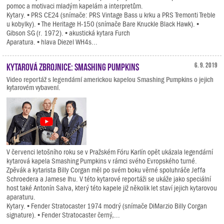
pomoc a motivaci mladým kapelám a interpretům.
Kytary. • PRS CE24 (snímače: PRS Vintage Bass u krku a PRS Tremonti Treble
u kobylky). • The Heritage H-150 (snímače Bare Knuckle Black Hawk). •
Gibson SG (r. 1972). • akustická kytara Furch
Aparatura. • hlava Diezel WH4s...
Kytarová zbrojnice: Smashing Pumpkins
6. 9. 2019
Video reportáž s legendární americkou kapelou Smashing Pumpkins o jejich
kytarovém vybavení.
V červenci letošního roku se v Pražském Fóru Karlín opět ukázala legendární
kytarová kapela Smashing Pumpkins v rámci svého Evropského turné.
Zpěvák a kytarista Billy Corgan měl po svém boku věrné spoluhráče Jeffa
Schroedera a Jamese Ihu. V této kytarové reportáži se ukáže jako speciální
host také Antonín Salva, který této kapele již několik let staví jejich kytarovou
aparaturu.
Kytary. • Fender Stratocaster 1974 modrý (snímače DiMarzio Billy Corgan
signature). • Fender Stratocaster černý,...