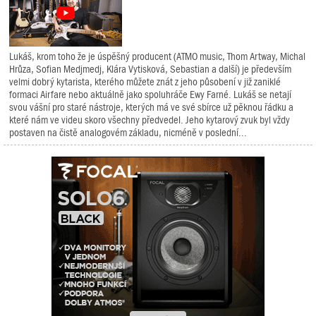
Lukáš, krom toho že je úspěšný producent (ATMO music, Thom Artway, Michal
Hrůza, Sofian Medjmedj, Klára Vytisková, Sebastian a další) je především
velmi dobrý kytarista, kterého můžete znát z jeho působení v již zaniklé
formaci Airfare nebo aktuálně jako spoluhráče Ewy Farné. Lukáš se netají
svou vášní pro staré nástroje, kterých má ve své sbírce už pěknou řádku a
které nám ve videu skoro všechny předvedel. Jeho kytarový zvuk byl vždy
postaven na čistě analogovém základu, nicméně v poslední...