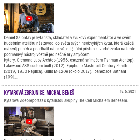
Daniel Salontay je kytarista, skladatel a zvukový experimentátor a ve svém
hudebním ateliéru nás zavedl do světa svých neobvyklých kytar, která každá
má svůj příběh a poodhalil nám svůj originální přístup k tvorbě zvuku na tento
podmanivý nástroj včetně jedinečné hry smyčcem.
Kytary. Cremona Luby Archtop (1956, osazená snímačem Fishman Archtop).
Lakewood A38 custom built (2012). Epiphone Masterbilt Century Zenith
(2019, 1930 Replica). Guild M-120e (okolo 2017). Ibanez Joe Satriani
(1991,...
Kytarová zbrojnice: Michal Beneš
16. 5. 2021
Kytarová videoreportáž s kytaristou skupiny The Cell Michalem Benešem.