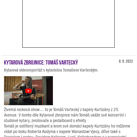
Kytarová zbrojnice: Tomáš Vartecký
8. 9. 2022
Kytarová videoreportáž s kytaristou Tomášem Varteckým.
Živelná rocková show… to je Tomáš Vartecký z kapely Kurtizány z 25.
Avenue. V tomto díle Kytarové zbrojnice nám Tomáš ukáže své koncertní i
studiové kytary, zesilovače a pedalboard s efekty.
Tomáš je ostřílený muzikant a krom své domácí kapely Kurtizány ho můžeme
vídat po boku Roberta Kodyma v kapele Wanastowi Vjecy, dříve také s
Danielem Landou, Davidem Kollerem, Lucií, Kollerbandem a v neposlední