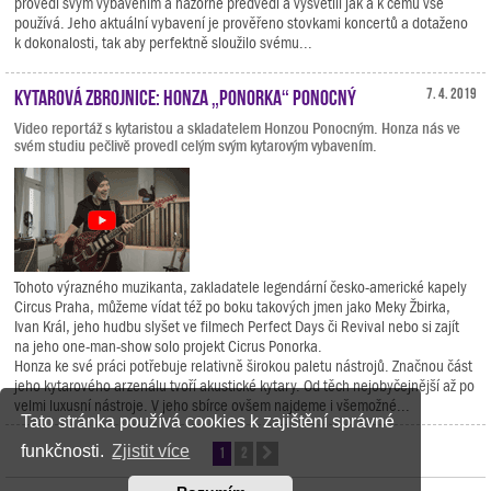
provedl svým vybavením a názorně předvedl a vysvětlil jak a k čemu vše
používá. Jeho aktuální vybavení je prověřeno stovkami koncertů a dotaženo
k dokonalosti, tak aby perfektně sloužilo svému...
Kytarová zbrojnice: Honza „Ponorka“ Ponocný
7. 4. 2019
Video reportáž s kytaristou a skladatelem Honzou Ponocným. Honza nás ve
svém studiu pečlivě provedl celým svým kytarovým vybavením.
Tohoto výrazného muzikanta, zakladatele legendární česko-americké kapely
Circus Praha, můžeme vídat též po boku takových jmen jako Meky Žbirka,
Ivan Král, jeho hudbu slyšet ve filmech Perfect Days či Revival nebo si zajít
na jeho one-man-show solo projekt Cicrus Ponorka.
Honza ke své práci potřebuje relativně širokou paletu nástrojů. Značnou část
jeho kytarového arzenálu tvoří akustické kytary. Od těch nejobyčejnější až po
velmi luxusní nástroje. V jeho sbírce ovšem najdeme i všemožné...
Tato stránka používá cookies k zajištění správné
funkčnosti.
Zjistit více
1
2
Další