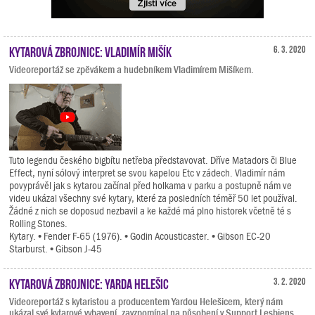
Kytarová zbrojnice: Vladimír Mišík
6. 3. 2020
Videoreportáž se zpěvákem a hudebníkem Vladimírem Mišíkem.
Tuto legendu českého bigbítu netřeba představovat. Dříve Matadors či Blue
Effect, nyní sólový interpret se svou kapelou Etc v zádech. Vladimír nám
povyprávěl jak s kytarou začínal před holkama v parku a postupně nám ve
videu ukázal všechny své kytary, které za posledních téměř 50 let používal.
Žádné z nich se doposud nezbavil a ke každé má plno historek včetně té s
Rolling Stones.
Kytary. • Fender F-65 (1976). • Godin Acousticaster. • Gibson EC-20
Starburst. • Gibson J-45
Kytarová zbrojnice: Yarda Helešic
3. 2. 2020
Videoreportáž s kytaristou a producentem Yardou Helešicem, který nám
ukázal své kytarové vybavení, zavzpomínal na působení v Support Lesbiens,