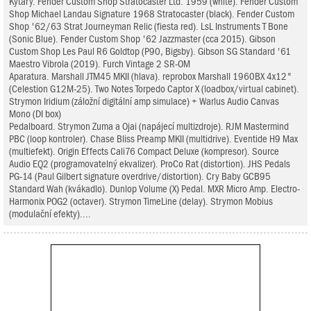
Kytary. Fender Custom Shop Stratocaster Ltd. 1959 (white). Fender Custom
Shop Michael Landau Signature 1968 Stratocaster (black). Fender Custom
Shop '62/63 Strat Journeyman Relic (fiesta red). LsL Instruments T Bone
(Sonic Blue). Fender Custom Shop '62 Jazzmaster (cca 2015). Gibson
Custom Shop Les Paul R6 Goldtop (P90, Bigsby). Gibson SG Standard '61
Maestro Vibrola (2019). Furch Vintage 2 SR-OM
Aparatura. Marshall JTM45 MKII (hlava). reprobox Marshall 1960BX 4x12"
(Celestion G12M-25). Two Notes Torpedo Captor X (loadbox/virtual cabinet).
Strymon Iridium (záložní digitální amp simulace) + Warlus Audio Canvas
Mono (DI box)
Pedalboard. Strymon Zuma a Ojai (napájecí multizdroje). RJM Mastermind
PBC (loop kontroler). Chase Bliss Preamp MKII (multidrive). Eventide H9 Max
(multiefekt). Origin Effects Cali76 Compact Deluxe (kompresor). Source
Audio EQ2 (programovatelný ekvalizer). ProCo Rat (distortion). JHS Pedals
PG-14 (Paul Gilbert signature overdrive/distortion). Cry Baby GCB95
Standard Wah (kvákadlo). Dunlop Volume (X) Pedal. MXR Micro Amp. Electro-
Harmonix POG2 (octaver). Strymon TimeLine (delay). Strymon Mobius
(modulační efekty)....