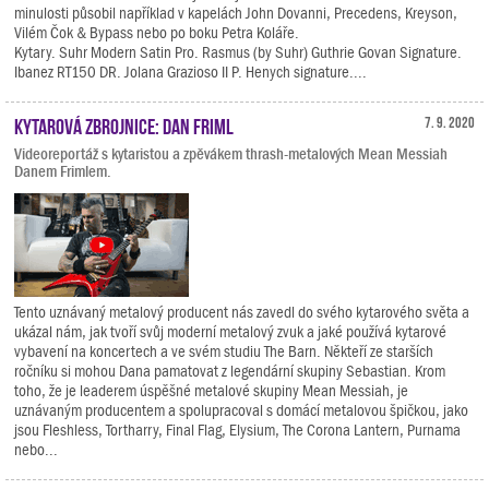
minulosti působil například v kapelách John Dovanni, Precedens, Kreyson,
Vilém Čok & Bypass nebo po boku Petra Koláře.
Kytary. Suhr Modern Satin Pro. Rasmus (by Suhr) Guthrie Govan Signature.
Ibanez RT150 DR. Jolana Grazioso II P. Henych signature....
Kytarová zbrojnice: Dan Friml
7. 9. 2020
Videoreportáž s kytaristou a zpěvákem thrash-metalových Mean Messiah
Danem Frimlem.
Tento uznávaný metalový producent nás zavedl do svého kytarového světa a
ukázal nám, jak tvoří svůj moderní metalový zvuk a jaké používá kytarové
vybavení na koncertech a ve svém studiu The Barn. Někteří ze starších
ročníku si mohou Dana pamatovat z legendární skupiny Sebastian. Krom
toho, že je leaderem úspěšné metalové skupiny Mean Messiah, je
uznávaným producentem a spolupracoval s domácí metalovou špičkou, jako
jsou Fleshless, Tortharry, Final Flag, Elysium, The Corona Lantern, Purnama
nebo...