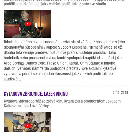
podělil se o zkušenosti jak z velkých pódií, tak i z práce ve studiu.
Tohoto hubeného a velmi nadaného kytaristu si většina z nás spojuje s jeho
dlouholetým působením v kapele Support Lesbiens. Nicméně Yarda se už
dlouhá léta věnuje především studiové práci s hudební produkci. Jako
hudebník nebo producent má na kontě spolupráci například s umělci jako
Alice Springs, James Cole, Prago Union, Kabát, Ohm Square a mnoho
dalších. Ve videu nám Yarda podrobně představí své aktuální kytarové
vybavení a podělí se o nejednu zkušenost jak z velkých pódií tak i ze
studiové...
Kytarová zbrojnice: Lazer Viking
2. 12. 2019
Kytarová videoreportáž se zpěvákem, kytaristou a producentem Jakubem
Kaifoszem alias Lazer Viking.