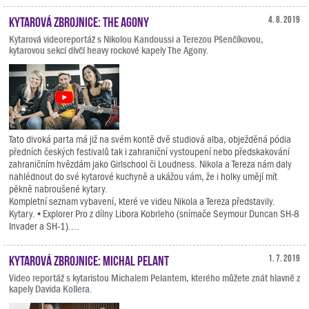
Kytarová zbrojnice: The Agony
4. 8. 2019
Kytarová videoreportáž s Nikolou Kandoussi a Terezou Pšenčíkovou,
kytarovou sekcí dívčí heavy rockové kapely The Agony.
Tato divoká parta má již na svém kontě dvě studiová alba, obježděná pódia
předních českých festivalů tak i zahraniční vystoupení nebo předskakování
zahraničním hvězdám jako Girlschool či Loudness. Nikola a Tereza nám daly
nahlédnout do své kytarové kuchyně a ukážou vám, že i holky umějí mít
pěkně nabroušené kytary.
Kompletní seznam vybavení, které ve videu Nikola a Tereza představily.
Kytary. • Explorer Pro z dílny Libora Kobrleho (snímače Seymour Duncan SH-8
Invader a SH-1)....
Kytarová zbrojnice: Michal Pelant
1. 7. 2019
Video reportáž s kytaristou Michalem Pelantem, kterého můžete znát hlavně z
kapely Davida Kollera.