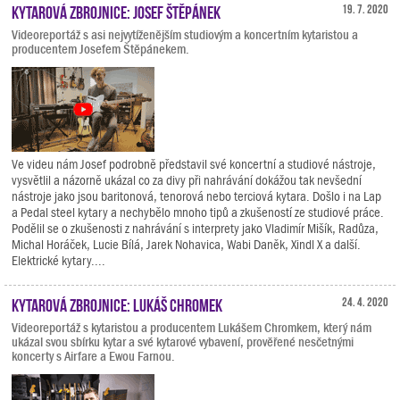
Kytarová zbrojnice: Josef Štěpánek
19. 7. 2020
Videoreportáž s asi nejvytíženějším studiovým a koncertním kytaristou a
producentem Josefem Štěpánekem.
Ve videu nám Josef podrobně představil své koncertní a studiové nástroje,
vysvětlil a názorně ukázal co za divy při nahrávání dokážou tak nevšední
nástroje jako jsou baritonová, tenorová nebo terciová kytara. Došlo i na Lap
a Pedal steel kytary a nechybělo mnoho tipů a zkušeností ze studiové práce.
Podělil se o zkušenosti z nahrávání s interprety jako Vladimír Mišík, Radůza,
Michal Horáček, Lucie Bílá, Jarek Nohavica, Wabi Daněk, Xindl X a další.
Elektrické kytary....
Kytarová zbrojnice: Lukáš Chromek
24. 4. 2020
Videoreportáž s kytaristou a producentem Lukášem Chromkem, který nám
ukázal svou sbírku kytar a své kytarové vybavení, prověřené nesčetnými
koncerty s Airfare a Ewou Farnou.