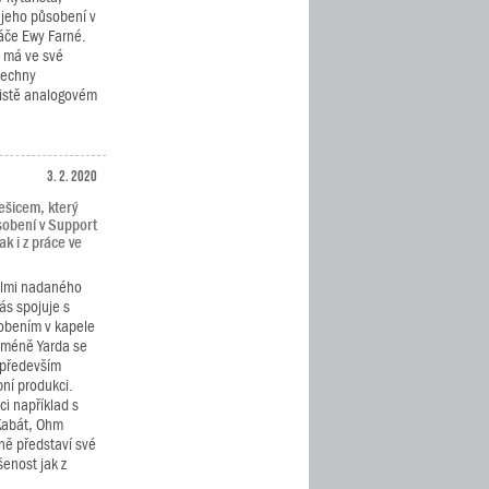
 jeho působení v
ráče Ewy Farné.
h má ve své
šechny
čistě analogovém
3. 2. 2020
ešicem, který
sobení v Support
ak i z práce ve
elmi nadaného
nás spojuje s
obením v kapele
cméně Yarda se
 především
bní produkci.
i například s
 Kabát, Ohm
ně představí své
šenost jak z