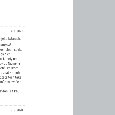
4. 1. 2021
 jeho kytarách.
Kytarové
kompletní sbírku
adičních
ci kapely na
uvidí. Nicméně
teré Ota krom
ou znát z mnoha
ůžete těšit také
tní zesilovače a
ibson Les Paul
7. 9. 2020