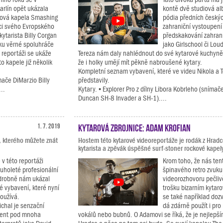
arlín opět ukázala
kontě dvě studiová al
rová kapela Smashing
pódia předních českých
ci svého Evropského
zahraniční vystoupen
kytarista Billy Corgan
předskakování zahra
ku věrné spoluhráče
jako Girlschool či Lou
 reportáži se ukáže
Tereza nám daly nahlédnout do své kytarové kuchyn
o kapele již několik
že i holky umějí mít pěkně nabroušené kytary.
Kompletní seznam vybavení, které ve videu Nikola a 
ače DiMarzio Billy
představily.
..
Kytary. • Explorer Pro z dílny Libora Kobrleho (sníma
Duncan SH-8 Invader a SH-1)....
1. 7. 2019
Kytarová zbrojnice: Adam Krofian
, kterého můžete znát
Hostem této kytarové videoreportáže je rodák z Hradc
kytarista a zpěvák úspěšné surf-stoner rockové kapely
 v této reportáži
Krom toho, že nás ten
ouholeté profesionální
špinavého retro zvuku
drobně nám ukázal
videorozhovoru pečli
é vybavení, které nyní
trošku bizarním kytar
oužívá.
se také například dozv
chal je senzační
dá zdárně použít i pro
ucent pod mnoha
vokálů nebo bubnů. O Adamovi se říká, že je nejlepším