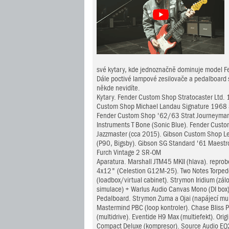
své kytary, kde jednoznačně dominuje model Fe
Dále poctivé lampové zesilovače a pedalboard s 
někde nevidíte.
Kytary. Fender Custom Shop Stratocaster Ltd. 
Custom Shop Michael Landau Signature 1968 St
Fender Custom Shop '62/63 Strat Journeyman R
Instruments T Bone (Sonic Blue). Fender Cust
Jazzmaster (cca 2015). Gibson Custom Shop Le
(P90, Bigsby). Gibson SG Standard '61 Maestro
Furch Vintage 2 SR-OM
Aparatura. Marshall JTM45 MKII (hlava). repro
4x12" (Celestion G12M-25). Two Notes Torped
(loadbox/virtual cabinet). Strymon Iridium (zálo
simulace) + Warlus Audio Canvas Mono (DI box
Pedalboard. Strymon Zuma a Ojai (napájecí mul
Mastermind PBC (loop kontroler). Chase Bliss 
(multidrive). Eventide H9 Max (multiefekt). Orig
Compact Deluxe (kompresor). Source Audio EQ