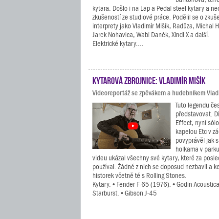
kytara. Došlo i na Lap a Pedal steel kytary a n
zkušeností ze studiové práce. Podělil se o zkuš
interprety jako Vladimír Mišík, Radůza, Michal H
Jarek Nohavica, Wabi Daněk, Xindl X a další.
Elektrické kytary....
Kytarová zbrojnice: Vladimír Mišík
Videoreportáž se zpěvákem a hudebníkem Vlad
Tuto legendu če
představovat. D
Effect, nyní sól
kapelou Etc v z
povyprávěl jak s
holkama v park
videu ukázal všechny své kytary, které za posle
používal. Žádné z nich se doposud nezbavil a k
historek včetně té s Rolling Stones.
Kytary. • Fender F-65 (1976). • Godin Acoustic
Starburst. • Gibson J-45