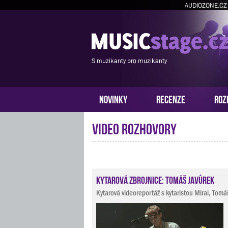
AUDIOZONE.CZ
S muzikanty pro muzikanty
NOVINKY
RECENZE
ROZ
Video rozhovory
Kytarová zbrojnice: Tomáš Javůrek
Kytarová videoreportáž s kytaristou Mirai, To