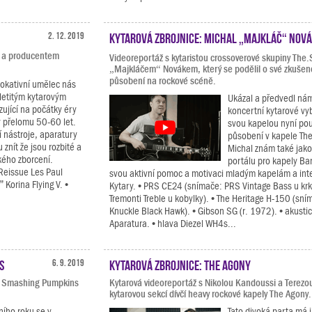
2. 12. 2019
Kytarová zbrojnice: Michal „Majkláč“ Nov
u a producentem
Videoreportáž s kytaristou crossoverové skupiny The
„Majkláčem“ Novákem, který se podělil o své zkušeno
působení na rockové scéně.
vokativní umělec nás
letitým kytarovým
Ukázal a předvedl ná
ující na počátky éry
koncertní kytarové vy
y přelomu 50-60 let.
svou kapelou nyní po
 nástroje, aparatury
působení v kapele The
znít že jsou rozbité a
Michal znám také jako
ckého zborcení.
portálu pro kapely Ba
 Reissue Les Paul
svou aktivní pomoc a motivaci mladým kapelám a int
Korina Flying V. •
Kytary. • PRS CE24 (snímače: PRS Vintage Bass u kr
Tremonti Treble u kobylky). • The Heritage H-150 (sn
Knuckle Black Hawk). • Gibson SG (r. 1972). • akusti
Aparatura. • hlava Diezel WH4s...
s
6. 9. 2019
Kytarová zbrojnice: The Agony
ou Smashing Pumpkins
Kytarová videoreportáž s Nikolou Kandoussi a Terezo
kytarovou sekcí dívčí heavy rockové kapely The Agony.
ního roku se v
Tato divoká parta má 