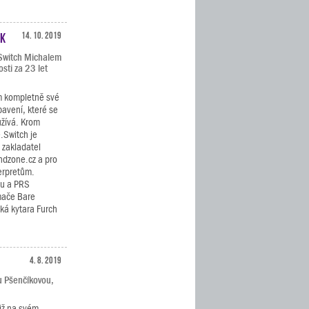
ák
14. 10. 2019
.Switch Michalem
sti za 23 let
m kompletně své
bavení, které se
užívá. Krom
.Switch je
 zakladatel
ndzone.cz a pro
erpretům.
ku a PRS
ímače Bare
cká kytara Furch
4. 8. 2019
u Pšenčíkovou,
již na svém