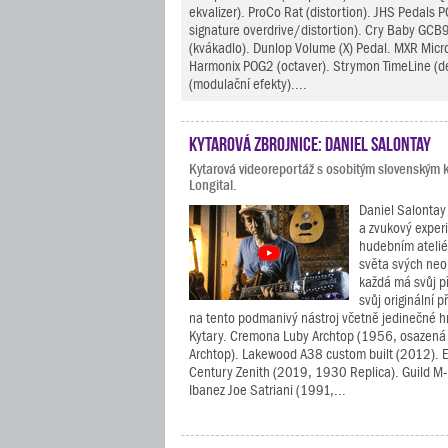
ekvalizer). ProCo Rat (distortion). JHS Pedals P
signature overdrive/distortion). Cry Baby GC
(kvákadlo). Dunlop Volume (X) Pedal. MXR Micr
Harmonix POG2 (octaver). Strymon TimeLine (d
(modulační efekty)....
Kytarová zbrojnice: Daniel Salontay
Kytarová videoreportáž s osobitým slovenským k
Longital.
Daniel Salontay 
a zvukový exper
hudebním atelié
světa svých neob
každá má svůj p
svůj originální p
na tento podmanivý nástroj včetně jedinečné 
Kytary. Cremona Luby Archtop (1956, osazen
Archtop). Lakewood A38 custom built (2012). 
Century Zenith (2019, 1930 Replica). Guild M
Ibanez Joe Satriani (1991,...