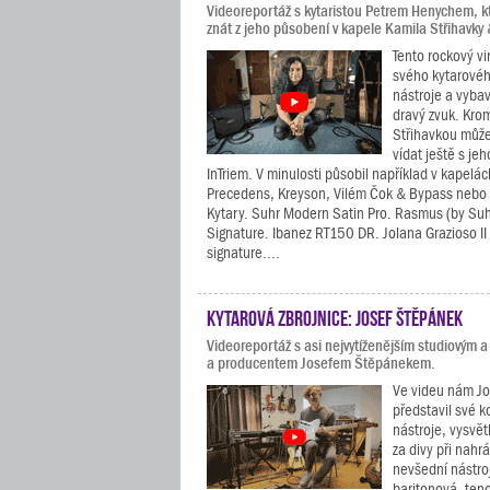
Videoreportáž s kytaristou Petrem Henychem, k
znát z jeho působení v kapele Kamila Střihavky
Tento rockový vi
svého kytarovéh
nástroje a vybav
dravý zvuk. Kro
Střihavkou může
vídat ještě s je
InTriem. V minulosti působil například v kapelá
Precedens, Kreyson, Vilém Čok & Bypass nebo 
Kytary. Suhr Modern Satin Pro. Rasmus (by Suh
Signature. Ibanez RT150 DR. Jolana Grazioso II
signature....
Kytarová zbrojnice: Josef Štěpánek
Videoreportáž s asi nejvytíženějším studiovým a
a producentem Josefem Štěpánekem.
Ve videu nám J
představil své k
nástroje, vysvět
za divy při nahr
nevšední nástroj
baritonová, ten