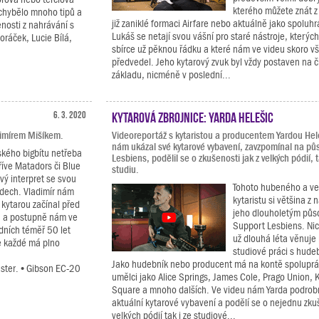
kterého můžete znát z
echybělo mnoho tipů a
již zaniklé formaci Airfare nebo aktuálně jako spoluh
enosti z nahrávání s
Lukáš se netají svou vášní pro staré nástroje, kterýc
oráček, Lucie Bílá,
sbírce už pěknou řádku a které nám ve videu skoro v
předvedel. Jeho kytarový zvuk byl vždy postaven na 
základu, nicméně v poslední...
6. 3. 2020
Kytarová zbrojnice: Yarda Helešic
imírem Mišíkem.
Videoreportáž s kytaristou a producentem Yardou Hel
nám ukázal své kytarové vybavení, zavzpomínal na pů
ského bigbítu netřeba
Lesbiens, podělil se o zkušenosti jak z velkých pódií, t
říve Matadors či Blue
studiu.
ový interpret se svou
Tohoto hubeného a v
ádech. Vladimír nám
kytaristu si většina z 
 kytarou začínal před
jeho dlouholetým půs
u a postupně nám ve
Support Lesbiens. Ni
dních téměř 50 let
už dlouhá léta věnuje
e každé má plno
studiové práci s hude
Jako hudebník nebo producent má na kontě spoluprác
aster. • Gibson EC-20
umělci jako Alice Springs, James Cole, Prago Union,
Square a mnoho dalších. Ve videu nám Yarda podrob
aktuální kytarové vybavení a podělí se o nejednu zku
velkých pódií tak i ze studiové...