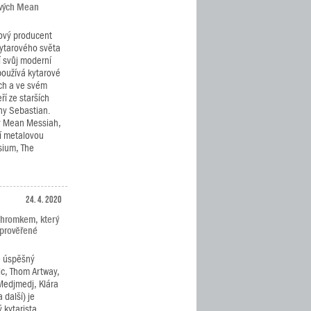
ových Mean
ový producent
kytarového světa
í svůj moderní
používá kytarové
ch a ve svém
ří ze starších
ny Sebastian.
y Mean Messiah,
í metalovou
ysium, The
24. 4. 2020
Chromkem, který
 prověřené
e úspěšný
c, Thom Artway,
Medjmedj, Klára
 další) je
 kytarista,