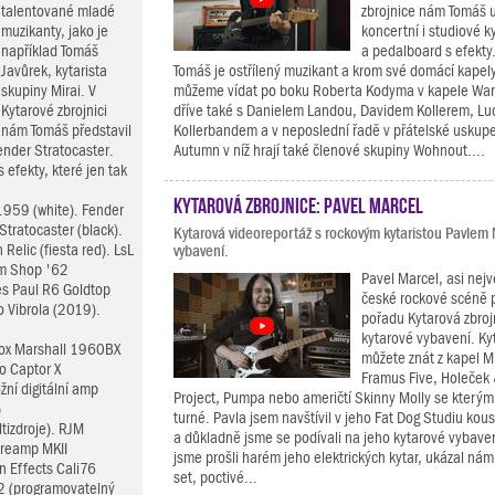
talentované mladé
zbrojnice nám Tomáš 
muzikanty, jako je
koncertní i studiové k
například Tomáš
a pedalboard s efekty
Javůrek, kytarista
Tomáš je ostřílený muzikant a krom své domácí kapel
skupiny Mirai. V
můžeme vídat po boku Roberta Kodyma v kapele Wan
Kytarové zbrojnici
dříve také s Danielem Landou, Davidem Kollerem, Luc
nám Tomáš představil
Kollerbandem a v neposlední řadě v přátelské uskupe
nder Stratocaster.
Autumn v níž hrají také členové skupiny Wohnout....
efekty, které jen tak
Kytarová zbrojnice: Pavel Marcel
1959 (white). Fender
ratocaster (black).
Kytarová videoreportáž s rockovým kytaristou Pavlem
elic (fiesta red). LsL
vybavení.
om Shop '62
Pavel Marcel, asi nej
s Paul R6 Goldtop
české rockové scéně 
 Vibrola (2019).
pořadu Kytarová zbroj
kytarové vybavení. Kyt
box Marshall 1960BX
můžete znát z kapel M
o Captor X
Framus Five, Holeček
žní digitální amp
Project, Pumpa nebo američtí Skinny Molly se kterými
)
turné. Pavla jsem navštívil v jeho Fat Dog Studiu kou
tizdroje). RJM
a důkladně jsme se podívali na jeho kytarové vybave
Preamp MKII
jsme prošli harém jeho elektrických kytar, ukázal nám
in Effects Cali76
set, poctivé...
2 (programovatelný