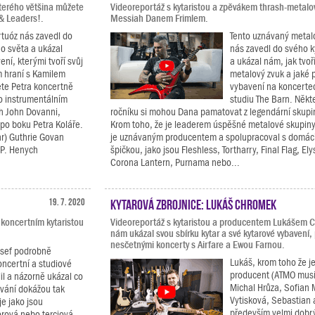
terého většina můžete
Videoreportáž s kytaristou a zpěvákem thrash-metal
 & Leaders!.
Messiah Danem Frimlem.
rtuóz nás zavedl do
Tento uznávaný metal
o světa a ukázal
nás zavedl do svého 
ení, kterými tvoří svůj
a ukázal nám, jak tvoř
m hraní s Kamilem
metalový zvuk a jaké 
te Petra koncertně
vybavení na koncerte
ho instrumentálním
studiu The Barn. Někte
ch John Dovanni,
ročníku si mohou Dana pamatovat z legendární skupi
po boku Petra Koláře.
Krom toho, že je leaderem úspěšné metalové skupin
r) Guthrie Govan
je uznávaným producentem a spolupracoval s domác
 P. Henych
špičkou, jako jsou Fleshless, Tortharry, Final Flag, El
Corona Lantern, Purnama nebo...
19. 7. 2020
Kytarová zbrojnice: Lukáš Chromek
 koncertním kytaristou
Videoreportáž s kytaristou a producentem Lukášem 
nám ukázal svou sbírku kytar a své kytarové vybavení,
nesčetnými koncerty s Airfare a Ewou Farnou.
osef podrobně
Lukáš, krom toho že j
oncertní a studiové
producent (ATMO musi
lil a názorně ukázal co
Michal Hrůza, Sofian 
ávání dokážou tak
Vytisková, Sebastian a
e jako jsou
především velmi dobrý
orová nebo terciová