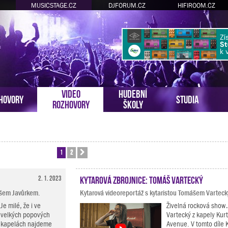
MUSICSTAGE.CZ
DJFORUM.CZ
HIFIROOM.CZ
VIDEO
HUDEBNÍ
HOVORY
STUDIA
ROZHOVORY
ŠKOLY
1
2
Další
2. 1. 2023
Kytarová zbrojnice: Tomáš Vartecký
mášem Javůrkem.
Kytarová videoreportáž s kytaristou Tomášem Vartec
Je milé, že i ve
Živelná rocková show
velkých popových
Vartecký z kapely Kurt
kapelách najdeme
Avenue. V tomto díle 