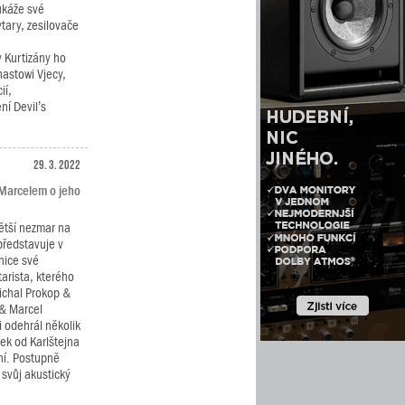
ukáže své
ytary, zesilovače
.
y Kurtizány ho
astowi Vjecy,
ií,
ní Devil’s
29. 3. 2022
 Marcelem o jeho
větší nezmar na
představuje v
nice své
arista, kterého
ichal Prokop &
 & Marcel
 odehrál několik
sek od Karlštejna
ní. Postupně
 svůj akustický