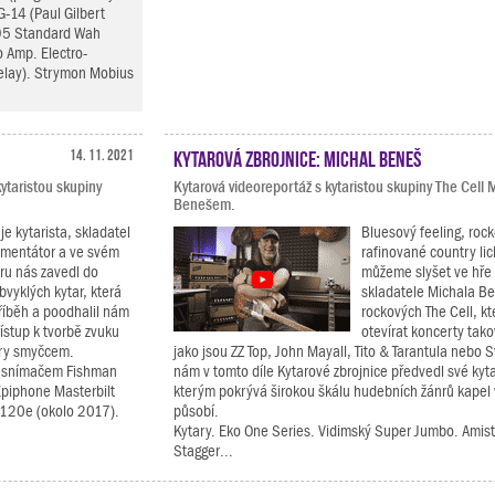
G-14 (Paul Gilbert
B95 Standard Wah
o Amp. Electro-
elay). Strymon Mobius
14. 11. 2021
Kytarová zbrojnice: Michal Beneš
ytaristou skupiny
Kytarová videoreportáž s kytaristou skupiny The Cell
Benešem.
je kytarista, skladatel
Bluesový feeling, rock
imentátor a ve svém
rafinované country li
ru nás zavedl do
můžeme slyšet ve hře 
vyklých kytar, která
skladatele Michala Be
říběh a poodhalil nám
rockových The Cell, kt
řístup k tvorbě zvuku
otevírat koncerty ta
hry smyčcem.
jako jsou ZZ Top, John Mayall, Tito & Tarantula nebo 
á snímačem Fishman
nám v tomto díle Kytarové zbrojnice předvedl své kyt
Epiphone Masterbilt
kterým pokrývá širokou škálu hudebních žánrů kapel 
-120e (okolo 2017).
působí.
Kytary. Eko One Series. Vidimský Super Jumbo. Amis
Stagger...