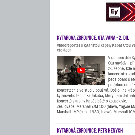
Kytarová zbrojnice: Ota Váňa - 2. díl
Videoreportáž s kytaristou kapely Kabát Otou 
efektech.
V druhém díle K
Otu navštívili př
zkušebně, kde n
koncertní a stud
pedalboard s ef
potřebné doplňky
koncertech a ve studiu používá. Došlo i na krát
kytarového technika Jakuba, který nám dal nah
koncertů skupiny Kabát ještě o kousek víc.
Zesilovače. Marshall YJM 100 (hlava, Yngwie M
Marshall JMP (circa 1980, hlava). Marshall JCM
Kytarová zbrojnice: Petr Henych