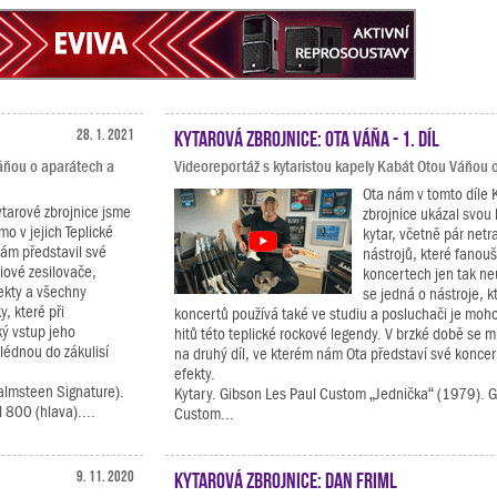
28. 1. 2021
Kytarová zbrojnice: Ota Váňa - 1. díl
Váňou o aparátech a
Videoreportáž s kytaristou kapely Kabát Otou Váňou o
Ota nám v tomto díle 
ytarové zbrojnice jsme
zbrojnice ukázal svou 
ímo v jejich Teplické
kytar, včetně pár netr
ám představil své
nástrojů, které fanouš
iové zesilovače,
koncertech jen tak ne
ekty a všechny
se jedná o nástroje, k
, které při
koncertů používá také ve studiu a posluchači je moh
ký vstup jeho
hitů této teplické rockové legendy. V brzké době se m
lédnou do zákulisí
na druhý díl, ve kterém nám Ota představí své koncer
efekty.
almsteen Signature).
Kytary. Gibson Les Paul Custom „Jednička“ (1979). G
 800 (hlava)....
Custom...
9. 11. 2020
Kytarová zbrojnice: Dan Friml