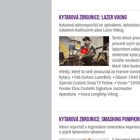
Kytarová zbrojnice: Lazer Viking
Kytarová videoreportáž se zpěvákem, kytaristo
Jakubem Kaifoszem alias Lazer Viking.
Tento lehce pro
provedl svým sp
labyrintem odkaz
elektrické kytar
Uvidíte nevšední
které Vám budou 
efekty, které to celé posouvají za hranice soni
Kytary. • Fab Guitars LazerBird. • Gibson 1960
Special Custom Shop TV Yellow. • Vivian “1958” 
Fender Elvis Costello Signature Jazzmaster
Aparatura. • hlava LongAmp Viking...
Kytarová zbrojnice: Smashing Pumpkin
Video reportáž s legendární americkou kapel
o jejich kytarovém vybavení.
V červenci letoš