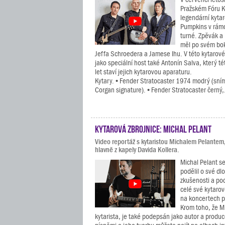
Pražském Fóru K
legendární kyta
Pumpkins v rám
turné. Zpěvák a 
měl po svém bo
Jeffa Schroedera a Jamese Ihu. V této kytarové
jako speciální host také Antonín Salva, který tét
let staví jejich kytarovou aparaturu.
Kytary. • Fender Stratocaster 1974 modrý (sním
Corgan signature). • Fender Stratocaster černý,.
Kytarová zbrojnice: Michal Pelant
Video reportáž s kytaristou Michalem Pelantem
hlavně z kapely Davida Kollera.
Michal Pelant se
podělil o své dl
zkušenosti a po
celé své kytarov
na koncertech p
Krom toho, že Mi
kytarista, je také podepsán jako autor a prod