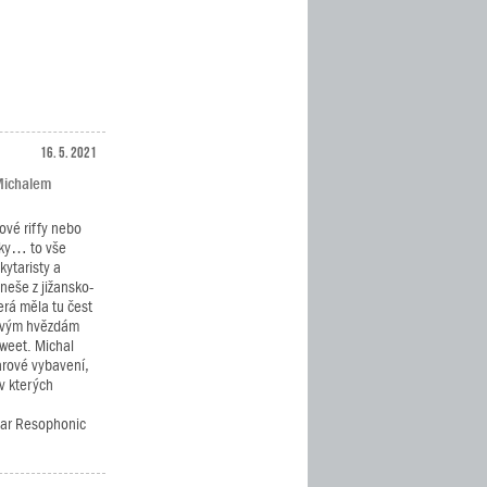
16. 5. 2021
 Michalem
ové riffy nebo
cky… to vše
kytaristy a
neše z jižansko-
erá měla tu čest
kovým hvězdám
Sweet. Michal
arové vybavení,
v kterých
tar Resophonic