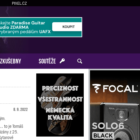
PIXEL.CZ
ZKUŠEBNY
SOUTĚŽE
8. 9. 2022
kým.
… to je Tomáš
izány z 25.
Kytarové