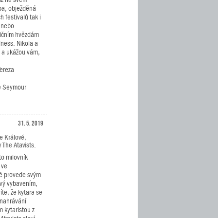
ba, obježděná
 festivalů tak i
í nebo
ničním hvězdám
dness. Nikola a
ě a ukážou vám,
Tereza
če Seymour
31. 5. 2019
e Králové,
 The Atavists.
to milovník
 ve
vě provede svým
ový vybavením,
íte, že kytara se
 nahrávání
 kytaristou z