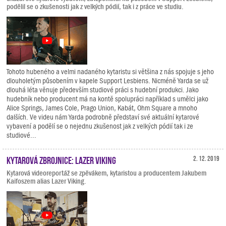
podělil se o zkušenosti jak z velkých pódií, tak i z práce ve studiu.
Tohoto hubeného a velmi nadaného kytaristu si většina z nás spojuje s jeho
dlouholetým působením v kapele Support Lesbiens. Nicméně Yarda se už
dlouhá léta věnuje především studiové práci s hudební produkci. Jako
hudebník nebo producent má na kontě spolupráci například s umělci jako
Alice Springs, James Cole, Prago Union, Kabát, Ohm Square a mnoho
dalších. Ve videu nám Yarda podrobně představí své aktuální kytarové
vybavení a podělí se o nejednu zkušenost jak z velkých pódií tak i ze
studiové...
Kytarová zbrojnice: Lazer Viking
2. 12. 2019
Kytarová videoreportáž se zpěvákem, kytaristou a producentem Jakubem
Kaifoszem alias Lazer Viking.