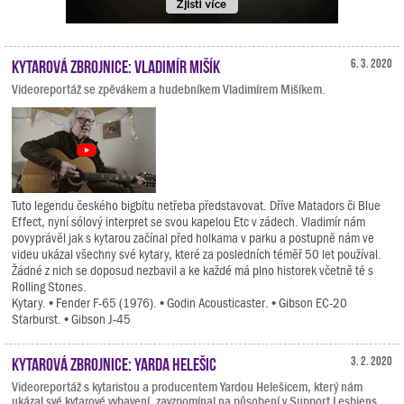
Kytarová zbrojnice: Vladimír Mišík
6. 3. 2020
Videoreportáž se zpěvákem a hudebníkem Vladimírem Mišíkem.
Tuto legendu českého bigbítu netřeba představovat. Dříve Matadors či Blue
Effect, nyní sólový interpret se svou kapelou Etc v zádech. Vladimír nám
povyprávěl jak s kytarou začínal před holkama v parku a postupně nám ve
videu ukázal všechny své kytary, které za posledních téměř 50 let používal.
Žádné z nich se doposud nezbavil a ke každé má plno historek včetně té s
Rolling Stones.
Kytary. • Fender F-65 (1976). • Godin Acousticaster. • Gibson EC-20
Starburst. • Gibson J-45
Kytarová zbrojnice: Yarda Helešic
3. 2. 2020
Videoreportáž s kytaristou a producentem Yardou Helešicem, který nám
ukázal své kytarové vybavení, zavzpomínal na působení v Support Lesbiens,