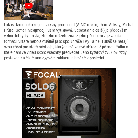
Lukáš, krom toho že je úspěšný producent (ATMO music, Thom Artway, Michal
Hrůza, Sofian Medjmedj, Klára Vytisková, Sebastian a další) je především
velmi dobrý kytarista, kterého můžete znát z jeho působení v již zaniklé
formaci Airfare nebo aktuálně jako spoluhráče Ewy Farné. Lukáš se netají
svou vášní pro staré nástroje, kterých má ve své sbírce už pěknou řádku a
které nám ve videu skoro všechny předvedel. Jeho kytarový zvuk byl vždy
postaven na čistě analogovém základu, nicméně v poslední...