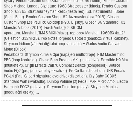
Kytary. Fender Custom Shop Stratocaster Ltd. 1959 (white). Fender Custom
Shop Michael Landau Signature 1968 Stratocaster (black). Fender Custom
Shop '62/63 Strat Journeyman Relic (fiesta red). LsL Instruments T Bone
(Sonic Blue). Fender Custom Shop '62 Jazzmaster (cca 2015). Gibson
Custom Shop Les Paul R6 Goldtop (P90, Bigsby). Gibson SG Standard '61
Maestro Vibrola (2019). Furch Vintage 2 SR-OM
Aparatura. Marshall JTM45 MKII (hlava). reprobox Marshall 1960BX 4x12"
(Celestion G12M-25). Two Notes Torpedo Captor X (loadbox/virtual cabinet).
Strymon Iridium (záložní digitální amp simulace) + Warlus Audio Canvas
Mono (DI box)
Pedalboard. Strymon Zuma a Ojai (napájecí multizdroje). RJM Mastermind
PBC (loop kontroler). Chase Bliss Preamp MKII (multidrive). Eventide H9 Max
(multiefekt). Origin Effects Cali76 Compact Deluxe (kompresor). Source
Audio EQ2 (programovatelný ekvalizer). ProCo Rat (distortion). JHS Pedals
PG-14 (Paul Gilbert signature overdrive/distortion). Cry Baby GCB95
Standard Wah (kvákadlo). Dunlop Volume (X) Pedal. MXR Micro Amp. Electro-
Harmonix POG2 (octaver). Strymon TimeLine (delay). Strymon Mobius
(modulační efekty)....