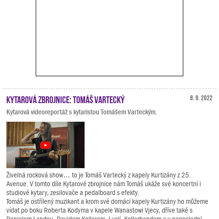
Kytarová zbrojnice: Tomáš Vartecký
8. 9. 2022
Kytarová videoreportáž s kytaristou Tomášem Varteckým.
Živelná rocková show… to je Tomáš Vartecký z kapely Kurtizány z 25.
Avenue. V tomto díle Kytarové zbrojnice nám Tomáš ukáže své koncertní i
studiové kytary, zesilovače a pedalboard s efekty.
Tomáš je ostřílený muzikant a krom své domácí kapely Kurtizány ho můžeme
vídat po boku Roberta Kodyma v kapele Wanastowi Vjecy, dříve také s
Danielem Landou, Davidem Kollerem, Lucií, Kollerbandem a v neposlední