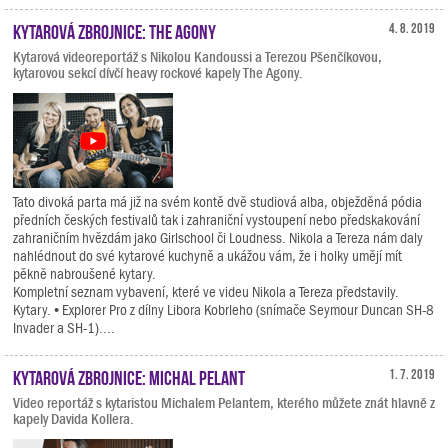
Kytarová zbrojnice: The Agony
4. 8. 2019
Kytarová videoreportáž s Nikolou Kandoussi a Terezou Pšenčíkovou,
kytarovou sekcí dívčí heavy rockové kapely The Agony.
Tato divoká parta má již na svém kontě dvě studiová alba, obježděná pódia
předních českých festivalů tak i zahraniční vystoupení nebo předskakování
zahraničním hvězdám jako Girlschool či Loudness. Nikola a Tereza nám daly
nahlédnout do své kytarové kuchyně a ukážou vám, že i holky umějí mít
pěkně nabroušené kytary.
Kompletní seznam vybavení, které ve videu Nikola a Tereza představily.
Kytary. • Explorer Pro z dílny Libora Kobrleho (snímače Seymour Duncan SH-8
Invader a SH-1)....
Kytarová zbrojnice: Michal Pelant
1. 7. 2019
Video reportáž s kytaristou Michalem Pelantem, kterého můžete znát hlavně z
kapely Davida Kollera.