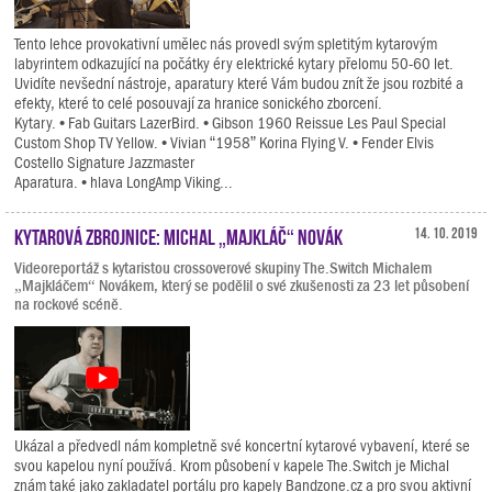
Tento lehce provokativní umělec nás provedl svým spletitým kytarovým
labyrintem odkazující na počátky éry elektrické kytary přelomu 50-60 let.
Uvidíte nevšední nástroje, aparatury které Vám budou znít že jsou rozbité a
efekty, které to celé posouvají za hranice sonického zborcení.
Kytary. • Fab Guitars LazerBird. • Gibson 1960 Reissue Les Paul Special
Custom Shop TV Yellow. • Vivian “1958” Korina Flying V. • Fender Elvis
Costello Signature Jazzmaster
Aparatura. • hlava LongAmp Viking...
Kytarová zbrojnice: Michal „Majkláč“ Novák
14. 10. 2019
Videoreportáž s kytaristou crossoverové skupiny The.Switch Michalem
„Majkláčem“ Novákem, který se podělil o své zkušenosti za 23 let působení
na rockové scéně.
Ukázal a předvedl nám kompletně své koncertní kytarové vybavení, které se
svou kapelou nyní používá. Krom působení v kapele The.Switch je Michal
znám také jako zakladatel portálu pro kapely Bandzone.cz a pro svou aktivní