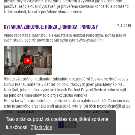
provedl svým vybavením a názorně předvedl a vysvětlil jak a k čemu vše
používá. Jeho aktuální vybavení je prověřeno stovkami koncertů a dotaženo
k dokonalosti, tak aby perfektně sloužilo svému...
Kytarová zbrojnice: Honza „Ponorka“ Ponocný
7. 4. 2019
Video reportáž s kytaristou a skladatelem Honzou Ponocným. Honza nás ve
svém studiu pečlivě provedl celým svým kytarovým vybavením.
Tohoto výrazného muzikanta, zakladatele legendární česko-americké kapely
Circus Praha, můžeme vídat též po boku takových jmen jako Meky Žbirka,
Ivan Král, jeho hudbu slyšet ve filmech Perfect Days či Revival nebo si zajít
na jeho one-man-show solo projekt Cicrus Ponorka.
Honza ke své práci potřebuje relativně širokou paletu nástrojů. Značnou část
jeho kytarového arzenálu tvoří akustické kytary. Od těch nejobyčejnější až po
velmi luxusní nástroje. V jeho sbírce ovšem najdeme i všemožné...
Tato stránka používá cookies k zajištění správné
1
2
Další
funkčnosti.
Zjistit více