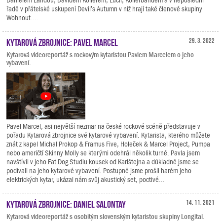
řadě v přátelské uskupení Devil’s Autumn v níž hrají také členové skupiny
Wohnout....
Kytarová zbrojnice: Pavel Marcel
29. 3. 2022
Kytarová videoreportáž s rockovým kytaristou Pavlem Marcelem o jeho
vybavení.
Pavel Marcel, asi největší nezmar na české rockové scéně představuje v
pořadu Kytarová zbrojnice své kytarové vybavení. Kytarista, kterého můžete
znát z kapel Michal Prokop & Framus Five, Holeček & Marcel Project, Pumpa
nebo američtí Skinny Molly se kterými odehrál několik turné. Pavla jsem
navštívil v jeho Fat Dog Studiu kousek od Karlštejna a důkladně jsme se
podívali na jeho kytarové vybavení. Postupně jsme prošli harém jeho
elektrických kytar, ukázal nám svůj akustický set, poctivé...
Kytarová zbrojnice: Daniel Salontay
14. 11. 2021
Kytarová videoreportáž s osobitým slovenským kytaristou skupiny Longital.