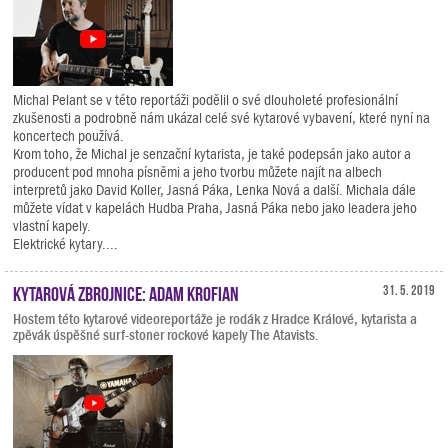
Michal Pelant se v této reportáži podělil o své dlouholeté profesionální
zkušenosti a podrobně nám ukázal celé své kytarové vybavení, které nyní na
koncertech používá.
Krom toho, že Michal je senzační kytarista, je také podepsán jako autor a
producent pod mnoha písněmi a jeho tvorbu můžete najít na albech
interpretů jako David Koller, Jasná Páka, Lenka Nová a další. Michala dále
můžete vídat v kapelách Hudba Praha, Jasná Páka nebo jako leadera jeho
vlastní kapely.
Elektrické kytary....
Kytarová zbrojnice: Adam Krofian
31. 5. 2019
Hostem této kytarové videoreportáže je rodák z Hradce Králové, kytarista a
zpěvák úspěšné surf-stoner rockové kapely The Atavists.