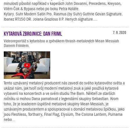
minulosti působil například v kapelách John Dovanni, Precedens, Kreyson,
Vilém Čok & Bypass nebo po boku Petra Koláře.
Kytary. Suhr Modern Satin Pro. Rasmus (by Suhr) Guthrie Govan Signature.
Ibanez RT150 DR. Jolana Grazioso II P. Henych signature....
Kytarová zbrojnice: Dan Friml
7. 9. 2020
Videoreportáž s kytaristou a zpěvákem thrash-metalových Mean Messiah
Danem Frimlem.
Tento uznávaný metalový producent nás zavedl do svého kytarového světa a
ukázal nám, jak tvoří svůj moderní metalový zvuk a jaké používá kytarové
vybavení na koncertech a ve svém studiu The Barn. Někteří ze starších
ročníku si mohou Dana pamatovat z legendární skupiny Sebastian. Krom
toho, že je leaderem úspěšné metalové skupiny Mean Messiah, je
uznávaným producentem a spolupracoval s domácí metalovou špičkou, jako
jsou Fleshless, Tortharry, Final Flag, Elysium, The Corona Lantern, Purnama
nebo...