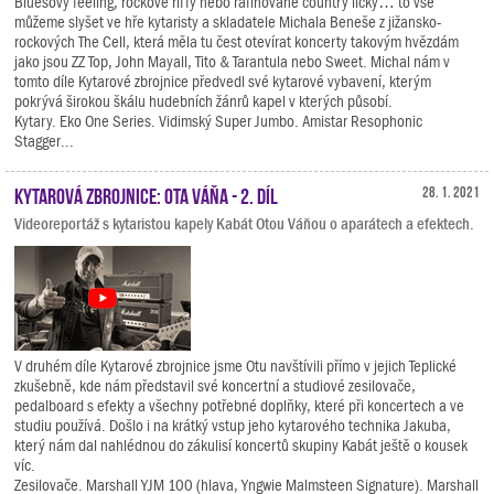
Bluesový feeling, rockové riffy nebo rafinované country licky… to vše
můžeme slyšet ve hře kytaristy a skladatele Michala Beneše z jižansko-
rockových The Cell, která měla tu čest otevírat koncerty takovým hvězdám
jako jsou ZZ Top, John Mayall, Tito & Tarantula nebo Sweet. Michal nám v
tomto díle Kytarové zbrojnice předvedl své kytarové vybavení, kterým
pokrývá širokou škálu hudebních žánrů kapel v kterých působí.
Kytary. Eko One Series. Vidimský Super Jumbo. Amistar Resophonic
Stagger...
Kytarová zbrojnice: Ota Váňa - 2. díl
28. 1. 2021
Videoreportáž s kytaristou kapely Kabát Otou Váňou o aparátech a efektech.
V druhém díle Kytarové zbrojnice jsme Otu navštívili přímo v jejich Teplické
zkušebně, kde nám představil své koncertní a studiové zesilovače,
pedalboard s efekty a všechny potřebné doplňky, které při koncertech a ve
studiu používá. Došlo i na krátký vstup jeho kytarového technika Jakuba,
který nám dal nahlédnou do zákulisí koncertů skupiny Kabát ještě o kousek
víc.
Zesilovače. Marshall YJM 100 (hlava, Yngwie Malmsteen Signature). Marshall