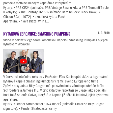
pomoc a motivaci mladým kapelám a interpretům.
Kytary. • PRS CE24 (snímače: PRS Vintage Bass u krku a PRS Tremonti Treble
u kobylky). • The Heritage H-150 (snímače Bare Knuckle Black Hawk). •
Gibson SG (r. 1972). • akustická kytara Furch
Aparatura. • hlava Diezel WH4s...
Kytarová zbrojnice: Smashing Pumpkins
6. 9. 2019
Video reportáž s legendární americkou kapelou Smashing Pumpkins o jejich
kytarovém vybavení.
V červenci letošního roku se v Pražském Fóru Karlín opět ukázala legendární
kytarová kapela Smashing Pumpkins v rámci svého Evropského turné.
Zpěvák a kytarista Billy Corgan měl po svém boku věrné spoluhráče Jeffa
Schroedera a Jamese Ihu. V této kytarové reportáži se ukáže jako speciální
host také Antonín Salva, který této kapele již několik let staví jejich kytarovou
aparaturu.
Kytary. • Fender Stratocaster 1974 modrý (snímače DiMarzio Billy Corgan
signature). • Fender Stratocaster černý,...