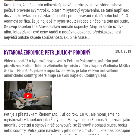
Krom toho, že nás tento milovník špinavého retro zvuku ve videorozhovoru
pečlivě provede svým trošku bizarním kytarový vybavením, se také například
dozvíte, že kytara se dá zdárně použít i pro nahrávání vokálů nebo bubnů. O
Adamovi se říká, že je nejlepším kytaristou z Hradce a něco na tom asi bude.
Se svojí kapelou The Atavists slaví nemalé úspěchy. Mají na kontě už dvě
alba, letos získali dvě ceny Anděl a nedávno dokonce předskakovali asi
největší britské kapele současnosti, skupině Muse....
Kytarová zbrojnice: Petr „Kulich“ Pokorný
29. 4. 2019
Video reportáž o kytarovém vybavení s Petrem Pokorným, známým pod
přezdívkou Kulich. Tohoto výtečného kytaristu znáte z kapely Vladimíra Mišíka
& Etc... Nicméně, jak se v reportáži dozvíte, je také velkým milovníkem
amerického country, které hraje se svou kapelou Country Beat.
Petr je s přestávkami členem Etc... už od roku 1976, ale mohli jsme ho
registrovat i v kapelách jako Žlutý pes, Marsyas nebo Framus 5. Je znám jako
nadmíru precizní a stylový hráč pohybující se žánrově v oblasti blues, rocku
nebo country. Petra jsme navštívili v jeho domácím studiu, kde nás postupně