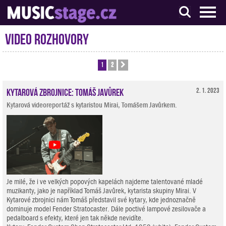
S muzikanty pro muzikanty
Video rozhovory
1
2
Další
Kytarová zbrojnice: Tomáš Javůrek
2. 1. 2023
Kytarová videoreportáž s kytaristou Mirai, Tomášem Javůrkem.
Je milé, že i ve velkých popových kapelách najdeme talentované mladé
muzikanty, jako je například Tomáš Javůrek, kytarista skupiny Mirai. V
Kytarové zbrojnici nám Tomáš představil své kytary, kde jednoznačně
dominuje model Fender Stratocaster. Dále poctivé lampové zesilovače a
pedalboard s efekty, které jen tak někde nevidíte.