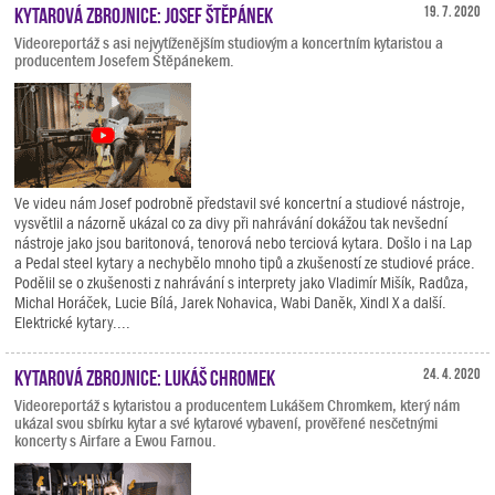
Kytarová zbrojnice: Josef Štěpánek
19. 7. 2020
Videoreportáž s asi nejvytíženějším studiovým a koncertním kytaristou a
producentem Josefem Štěpánekem.
Ve videu nám Josef podrobně představil své koncertní a studiové nástroje,
vysvětlil a názorně ukázal co za divy při nahrávání dokážou tak nevšední
nástroje jako jsou baritonová, tenorová nebo terciová kytara. Došlo i na Lap
a Pedal steel kytary a nechybělo mnoho tipů a zkušeností ze studiové práce.
Podělil se o zkušenosti z nahrávání s interprety jako Vladimír Mišík, Radůza,
Michal Horáček, Lucie Bílá, Jarek Nohavica, Wabi Daněk, Xindl X a další.
Elektrické kytary....
Kytarová zbrojnice: Lukáš Chromek
24. 4. 2020
Videoreportáž s kytaristou a producentem Lukášem Chromkem, který nám
ukázal svou sbírku kytar a své kytarové vybavení, prověřené nesčetnými
koncerty s Airfare a Ewou Farnou.