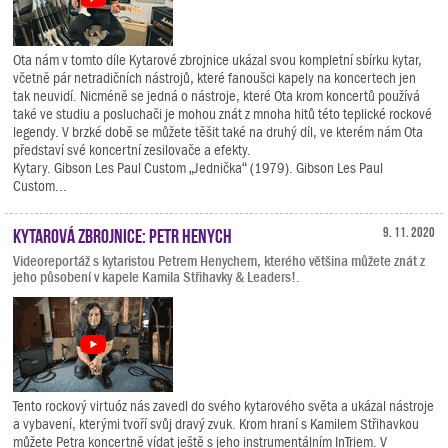
Ota nám v tomto díle Kytarové zbrojnice ukázal svou kompletní sbírku kytar,
včetně pár netradičních nástrojů, které fanoušci kapely na koncertech jen
tak neuvidí. Nicméně se jedná o nástroje, které Ota krom koncertů používá
také ve studiu a posluchači je mohou znát z mnoha hitů této teplické rockové
legendy. V brzké době se můžete těšit také na druhý díl, ve kterém nám Ota
představí své koncertní zesilovače a efekty.
Kytary. Gibson Les Paul Custom „Jednička“ (1979). Gibson Les Paul
Custom...
Kytarová zbrojnice: Petr Henych
9. 11. 2020
Videoreportáž s kytaristou Petrem Henychem, kterého většina můžete znát z
jeho působení v kapele Kamila Střihavky & Leaders!.
Tento rockový virtuóz nás zavedl do svého kytarového světa a ukázal nástroje
a vybavení, kterými tvoří svůj dravý zvuk. Krom hraní s Kamilem Střihavkou
můžete Petra koncertně vídat ještě s jeho instrumentálním InTriem. V