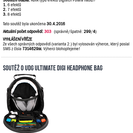
Soutěžní otázka:
Kolik typů efektů Digitech Polara nabízí?
1.
6 efektů
2.
7 efektů
3.
8 efektů
Tato soutěž byla ukončena
30.4.2016
Aktuální počet odpovědí:
303
(správně/špatně:
299
/
4
)
VYHLÁŠENÍ VÍTĚZE
Ze všech správných odpovědí (varianta 2.) byl vylosován výherce, který poslal
SMS z čísla
7314629xx
. Výherci blohopřejeme!
Soutěž o UDG Ultimate DIGI Headphone Bag