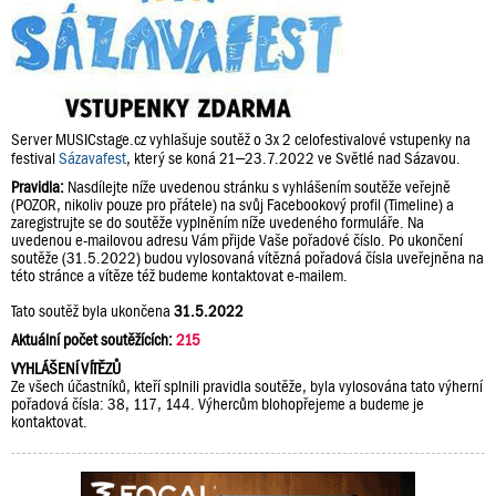
Server MUSICstage.cz vyhlašuje soutěž o 3x 2 celofestivalové vstupenky na
festival
Sázavafest
, který se koná 21–23.7.2022 ve Světlé nad Sázavou.
Pravidla:
Nasdílejte níže uvedenou stránku s vyhlášením soutěže veřejně
(POZOR, nikoliv pouze pro přátele) na svůj Facebookový profil (Timeline) a
zaregistrujte se do soutěže vyplněním níže uvedeného formuláře. Na
uvedenou e-mailovou adresu Vám přijde Vaše pořadové číslo. Po ukončení
soutěže (31.5.2022) budou vylosovaná vítězná pořadová čísla uveřejněna na
této stránce a vítěze též budeme kontaktovat e-mailem.
Tato soutěž byla ukončena
31.5.2022
Aktuální počet soutěžících:
215
VYHLÁŠENÍ VÍTĚZŮ
Ze všech účastníků, kteří splnili pravidla soutěže, byla vylosována tato výherní
pořadová čísla: 38, 117, 144. Výhercům blohopřejeme a budeme je
kontaktovat.