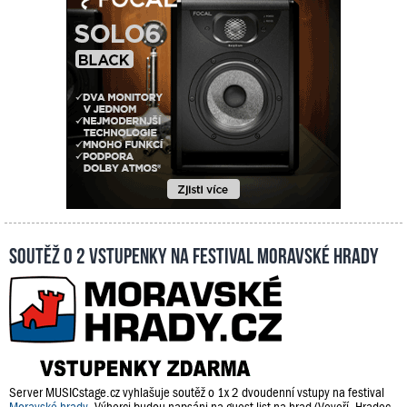
Soutěž o 2 vstupenky na festival Moravské hrady
Server MUSICstage.cz vyhlašuje soutěž o 1x 2 dvoudenní vstupy na festival