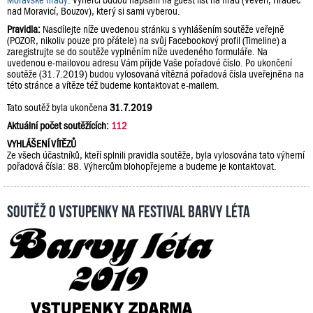
Moravské hrady
. Výherci budou napsáni na guest list na hrad (Veveří, Hradec
nad Moravicí, Bouzov), který si sami vyberou.
Pravidla:
Nasdílejte níže uvedenou stránku s vyhlášením soutěže veřejně
(POZOR, nikoliv pouze pro přátele) na svůj Facebookový profil (Timeline) a
zaregistrujte se do soutěže vyplněním níže uvedeného formuláře. Na
uvedenou e-mailovou adresu Vám přijde Vaše pořadové číslo. Po ukončení
soutěže (31.7.2019) budou vylosovaná vítězná pořadová čísla uveřejněna na
této stránce a vítěze též budeme kontaktovat e-mailem.
Tato soutěž byla ukončena
31.7.2019
Aktuální počet soutěžících:
112
VYHLÁŠENÍ VÍTĚZŮ
Ze všech účastníků, kteří splnili pravidla soutěže, byla vylosována tato výherní
pořadová čísla: 88. Výhercům blohopřejeme a budeme je kontaktovat.
Soutěž o vstupenky na festival Barvy léta