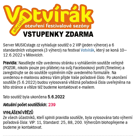
Server MUSICstage.cz vyhlašuje soutěž o 2 VIP (jeden výherce) a 6
standardních vstupenek (3 výherci) na festival
Votvírák
, který se koná 10–
12.6.2022 v Milovicích.
Pravidla:
Nasdílejte níže uvedenou stránku s vyhlášením soutěže veřejně
(POZOR, nikoliv pouze pro přátele) na svůj Facebookový profil (Timeline) a
zaregistrujte se do soutěže vyplněním níže uvedeného formuláře. Na
uvedenou e-mailovou adresu Vám přijde Vaše pořadové číslo. Po ukončení
soutěže (5.6.2022) budou vylosovaná vítězná pořadová čísla uveřejněna na
této stránce a vítěze též budeme kontaktovat e-mailem.
Tato soutěž byla ukončena
5.6.2022
Aktuální počet soutěžících:
239
VYHLÁŠENÍ VÍTĚZŮ
Ze všech účastníků, kteří splnili pravidla soutěže, byla vylosována tato výherní
pořadová čísla: VIP: 11, Standard: 25, 88, 200. Výhercům blohopřejeme a
budeme je kontaktovat.