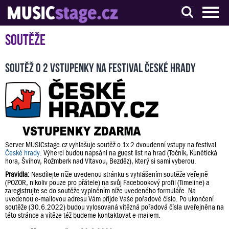
S muzikanty pro muzikanty
Soutěže
Soutěž o 2 vstupenky na festival České hrady
Server MUSICstage.cz vyhlašuje soutěž o 1x 2 dvoudenní vstupy na festival
České hrady
. Výherci budou napsáni na guest list na hrad (Točník, Kunětická
hora, Švihov, Rožmberk nad Vltavou, Bezděz), který si sami vyberou.
Pravidla:
Nasdílejte níže uvedenou stránku s vyhlášením soutěže veřejně
(POZOR, nikoliv pouze pro přátele) na svůj Facebookový profil (Timeline) a
zaregistrujte se do soutěže vyplněním níže uvedeného formuláře. Na
uvedenou e-mailovou adresu Vám přijde Vaše pořadové číslo. Po ukončení
soutěže (30.6.2022) budou vylosovaná vítězná pořadová čísla uveřejněna na
této stránce a vítěze též budeme kontaktovat e-mailem.