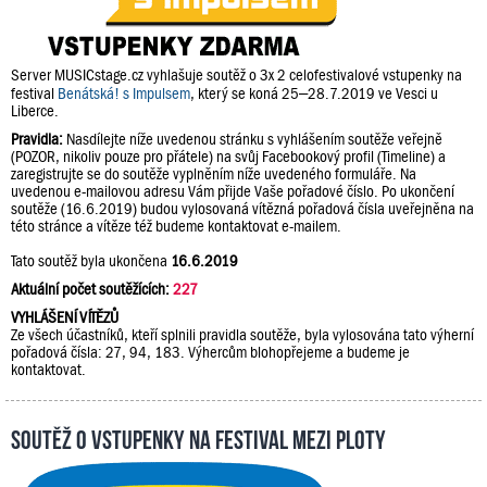
Server MUSICstage.cz vyhlašuje soutěž o 3x 2 celofestivalové vstupenky na
festival
Benátská! s Impulsem
, který se koná 25–28.7.2019 ve Vesci u
Liberce.
Pravidla:
Nasdílejte níže uvedenou stránku s vyhlášením soutěže veřejně
(POZOR, nikoliv pouze pro přátele) na svůj Facebookový profil (Timeline) a
zaregistrujte se do soutěže vyplněním níže uvedeného formuláře. Na
uvedenou e-mailovou adresu Vám přijde Vaše pořadové číslo. Po ukončení
soutěže (16.6.2019) budou vylosovaná vítězná pořadová čísla uveřejněna na
této stránce a vítěze též budeme kontaktovat e-mailem.
Tato soutěž byla ukončena
16.6.2019
Aktuální počet soutěžících:
227
VYHLÁŠENÍ VÍTĚZŮ
Ze všech účastníků, kteří splnili pravidla soutěže, byla vylosována tato výherní
pořadová čísla: 27, 94, 183. Výhercům blohopřejeme a budeme je
kontaktovat.
Soutěž o vstupenky na festival Mezi Ploty