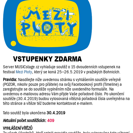
Server MUSICstage.cz vyhlašuje soutěž o 15 dvoudenních vstupenek na
festival
Mezi Ploty
, který se koná 25–26.5.2019 v pražských Bohnicích.
Pravidla:
Nasdílejte níže uvedenou stránku s vyhlášením soutěže veřejně
(POZOR, nikoliv pouze pro přátele) na svůj Facebookový profil (Timeline) a
zaregistrujte se do soutěže vyplněním níže uvedeného formuláře. Na
uvedenou e-mailovou adresu Vám přijde Vaše pořadové číslo. Po ukončení
soutěže (30.4.2019) budou vylosovaná vítězná pořadová čísla uveřejněna na
této stránce a vítěze též budeme kontaktovat e-mailem.
Tato soutěž byla ukončena
30.4.2019
Aktuální počet soutěžících:
409
VYHLÁŠENÍ VÍTĚZŮ
Ze všech účastníků, kteří splnili pravidla soutěže, byla vylosována tato výherní