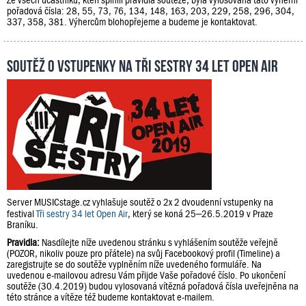
pořadová čísla: 28, 55, 73, 76, 134, 148, 163, 203, 229, 258, 296, 304,
337, 358, 381. Výhercům blohopřejeme a budeme je kontaktovat.
Soutěž o vstupenky na Tři sestry 34 let Open Air
Server MUSICstage.cz vyhlašuje soutěž o 2x 2 dvoudenní vstupenky na
festival
Tři sestry 34 let Open Air
, který se koná 25–26.5.2019 v Praze
Braníku.
Pravidla:
Nasdílejte níže uvedenou stránku s vyhlášením soutěže veřejně
(POZOR, nikoliv pouze pro přátele) na svůj Facebookový profil (Timeline) a
zaregistrujte se do soutěže vyplněním níže uvedeného formuláře. Na
uvedenou e-mailovou adresu Vám přijde Vaše pořadové číslo. Po ukončení
soutěže (30.4.2019) budou vylosovaná vítězná pořadová čísla uveřejněna na
této stránce a vítěze též budeme kontaktovat e-mailem.