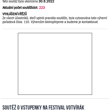
Tato soutěž byla ukončena
30.6.2022
Aktuální počet soutěžících:
223
VYHLÁŠENÍ VÍTĚZŮ
Ze všech účastníků, kteří splnili pravidla soutěže, byla vylosována tato výherní
pořadová čísla: 110. Výhercům blohopřejeme a budeme je kontaktovat.
Soutěž o vstupenky na festival Votvírák