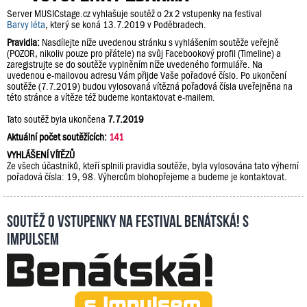
Server MUSICstage.cz vyhlašuje soutěž o 2x 2 vstupenky na festival
Barvy léta
, který se koná 13.7.2019 v Poděbradech.
Pravidla:
Nasdílejte níže uvedenou stránku s vyhlášením soutěže veřejně
(POZOR, nikoliv pouze pro přátele) na svůj Facebookový profil (Timeline) a
zaregistrujte se do soutěže vyplněním níže uvedeného formuláře. Na
uvedenou e-mailovou adresu Vám přijde Vaše pořadové číslo. Po ukončení
soutěže (7.7.2019) budou vylosovaná vítězná pořadová čísla uveřejněna na
této stránce a vítěze též budeme kontaktovat e-mailem.
Tato soutěž byla ukončena
7.7.2019
Aktuální počet soutěžících:
141
VYHLÁŠENÍ VÍTĚZŮ
Ze všech účastníků, kteří splnili pravidla soutěže, byla vylosována tato výherní
pořadová čísla: 19, 98. Výhercům blohopřejeme a budeme je kontaktovat.
Soutěž o vstupenky na festival Benátská! s
Impulsem