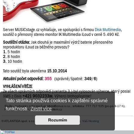
Server MUSICstage.cz vyhlašuje, ve spolupráci s firmou
Disk Multimedia
,
soutěž o přenosný stereo monitor IK Multimedia iLoud v ceně 5.490 Kč.
Soutěžní otázka:
Jak dlouhá je maximální výdrž baterie přenosného
reproduktoru iLoud za běžného provozu?
1.
5 hodin
2.
8 hodin
3.
10 hodin
Tato soutěž byla ukončena
15.10.2014
Aktuální počet odpovědí:
355
(správně/špatně:
349
/
6
)
VYHLÁŠENÍ VÍTĚZE
Ze všech správných odpovědí (varianta 3.) byl vylosován výherce, který poslal
SMS z čísla
+421 9032233xx
. Výherci blohopřejeme!
Tato stránka používá cookies k zajištění správné
Službu technicky zabezpečuje MobilBonus s.r.o., infolinka: 777 717 535 (po-pá 9-17 h),
funkčnosti.
Zjistit více
help@mobilbonus.cz, www.platmobilem.cz
Rozumím
© ATLANTIDA spol. s r.o. |
Kontaktní údaje
| Hosting:
Váš Hosting