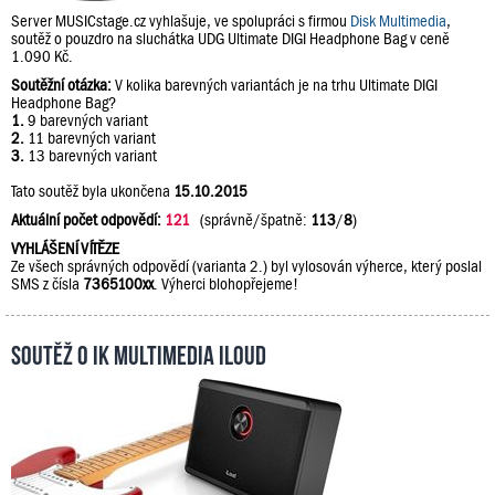
Server MUSICstage.cz vyhlašuje, ve spolupráci s firmou
Disk Multimedia
,
soutěž o pouzdro na sluchátka UDG Ultimate DIGI Headphone Bag v ceně
1.090 Kč.
Soutěžní otázka:
V kolika barevných variantách je na trhu Ultimate DIGI
Headphone Bag?
1.
9 barevných variant
2.
11 barevných variant
3.
13 barevných variant
Tato soutěž byla ukončena
15.10.2015
Aktuální počet odpovědí:
121
(správně/špatně:
113
/
8
)
VYHLÁŠENÍ VÍTĚZE
Ze všech správných odpovědí (varianta 2.) byl vylosován výherce, který poslal
SMS z čísla
7365100xx
. Výherci blohopřejeme!
Soutěž o IK Multimedia iLoud