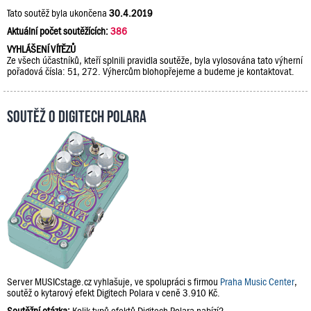
Tato soutěž byla ukončena
30.4.2019
Aktuální počet soutěžících:
386
VYHLÁŠENÍ VÍTĚZŮ
Ze všech účastníků, kteří splnili pravidla soutěže, byla vylosována tato výherní
pořadová čísla: 51, 272. Výhercům blohopřejeme a budeme je kontaktovat.
Soutěž o Digitech Polara
Server MUSICstage.cz vyhlašuje, ve spolupráci s firmou
Praha Music Center
,
soutěž o kytarový efekt Digitech Polara v ceně 3.910 Kč.