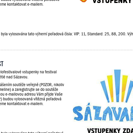
udeme kontaktovat e-mailem.
že, byla vylosována tato výherní pořadová čísla: VIP: 11, Standard: 25, 88, 200. V
st
lofestivalové vstupenky na festival
ětlé nad Sázavou.
lášením soutěže veřejně (POZOR, nikoliv
meline) a zaregistrujte se do soutěže
ou e-mailovou adresu Vám přijde Vaše
2) budou vylosovaná vítězná pořadová
udeme kontaktovat e-mailem.