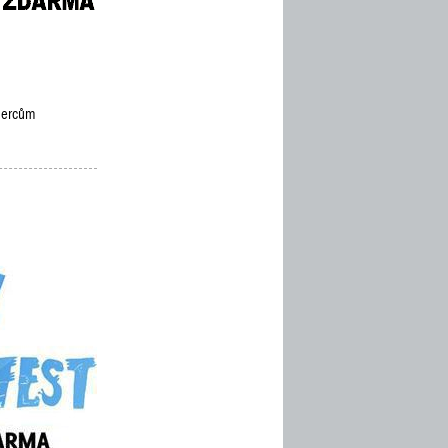
ýhercům