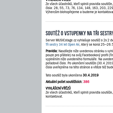
Ze všech účastníků, kteří splnili pravidla soutěž
čísla: 28, 55, 73, 76, 134, 148, 163, 203, 2
Výhercům blohopřejeme a budeme je kontaktova
Soutěž o vstupenky na Tři sestry
Server MUSICstage.cz vyhlašuje soutěž o 2x 2 d
Tři sestry 34 let Open Air
, který se koná 25–26.
Pravidla:
Nasdílejte níže uvedenou stránku s vyh
pouze pro přátele) na svůj Facebookový profil (Ti
vyplněním níže uvedeného formuláře. Na uveden
pořadové číslo. Po ukončení soutěže (30.4.201
čísla uveřejněna na této stránce a vítěze též b
Tato soutěž byla ukončena
30.4.2019
Aktuální počet soutěžících:
386
VYHLÁŠENÍ VÍTĚZŮ
Ze všech účastníků, kteří splnili pravidla soutě
kontaktovat.