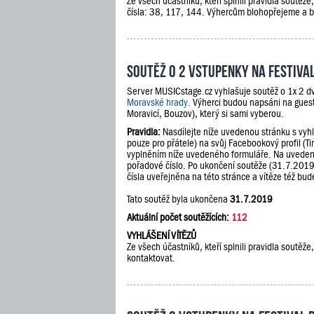
Ze všech účastníků, kteří splnili pravidla soutěž
čísla: 38, 117, 144. Výhercům blohopřejeme a 
Soutěž o 2 vstupenky na festiv
Server MUSICstage.cz vyhlašuje soutěž o 1x 2 dv
Moravské hrady
. Výherci budou napsáni na guest
Moravicí, Bouzov), který si sami vyberou.
Pravidla:
Nasdílejte níže uvedenou stránku s vyh
pouze pro přátele) na svůj Facebookový profil (Ti
vyplněním níže uvedeného formuláře. Na uveden
pořadové číslo. Po ukončení soutěže (31.7.201
čísla uveřejněna na této stránce a vítěze též b
Tato soutěž byla ukončena
31.7.2019
Aktuální počet soutěžících:
112
VYHLÁŠENÍ VÍTĚZŮ
Ze všech účastníků, kteří splnili pravidla soutě
kontaktovat.