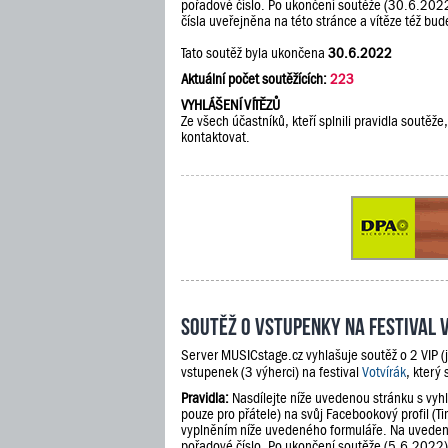
pořadové číslo. Po ukončení soutěže (30.6.202
čísla uveřejněna na této stránce a vítěze též b
Tato soutěž byla ukončena
30.6.2022
Aktuální počet soutěžících:
223
VYHLÁŠENÍ VÍTĚZŮ
Ze všech účastníků, kteří splnili pravidla soutě
kontaktovat.
Soutěž o vstupenky na festival 
Server MUSICstage.cz vyhlašuje soutěž o 2 VIP (
vstupenek (3 výherci) na festival
Votvírák
, který
Pravidla:
Nasdílejte níže uvedenou stránku s vyh
pouze pro přátele) na svůj Facebookový profil (Ti
vyplněním níže uvedeného formuláře. Na uveden
pořadové číslo. Po ukončení soutěže (5.6.2022