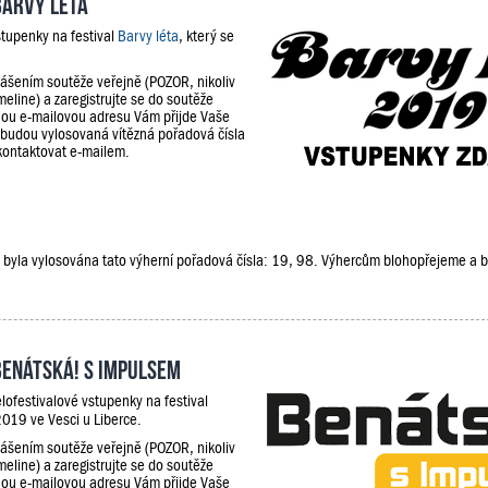
Barvy léta
stupenky na festival
Barvy léta
, který se
lášením soutěže veřejně (POZOR, nikoliv
meline) a zaregistrujte se do soutěže
ou e-mailovou adresu Vám přijde Vaše
 budou vylosovaná vítězná pořadová čísla
kontaktovat e-mailem.
že, byla vylosována tato výherní pořadová čísla: 19, 98. Výhercům blohopřejeme a
Benátská! s Impulsem
lofestivalové vstupenky na festival
019 ve Vesci u Liberce.
lášením soutěže veřejně (POZOR, nikoliv
meline) a zaregistrujte se do soutěže
ou e-mailovou adresu Vám přijde Vaše