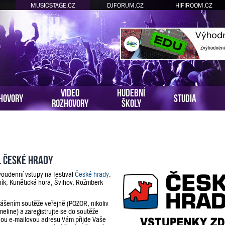
MUSICSTAGE.CZ
DJFORUM.CZ
HIFIROOM.CZ
VIDEO
HUDEBNÍ
HOVORY
STUDIA
ROZHOVORY
ŠKOLY
l České hrady
voudenní vstupy na festival
České hrady
.
ník, Kunětická hora, Švihov, Rožmberk
lášením soutěže veřejně (POZOR, nikoliv
meline) a zaregistrujte se do soutěže
ou e-mailovou adresu Vám přijde Vaše