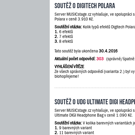
Soutěž o Digitech Polara
Server MUSICstage.cz vyhlašuje, ve spolupráci 
Polara v ceně 3.910 Kč.
Soutěžní otázka:
Kolik typů efektů Digitech Polar
1.
6 efektů
2.
7 efektů
3.
8 efektů
Tato soutěž byla ukončena
30.4.2016
Aktuální počet odpovědí:
303
(správně/špatně
VYHLÁŠENÍ VÍTĚZE
Ze všech správných odpovědí (varianta 2.) byl vy
blohopřejeme!
Soutěž o UDG Ultimate DIGI Head
Server MUSICstage.cz vyhlašuje, ve spolupráci 
Ultimate DIGI Headphone Bag v ceně 1.090 Kč.
Soutěžní otázka:
V kolika barevných variantách 
1.
9 barevných variant
2.
11 barevných variant