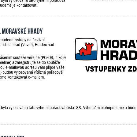
e, byla vylosována tato výherní pořadová
budeme je kontaktovat.
al Moravské hrady
oudenní vstupy na festival
 list na hrad (Veveří, Hradec nad
lášením soutěže veřejně (POZOR, nikoliv
meline) a zaregistrujte se do soutěže
ou e-mailovou adresu Vám přijde Vaše
9) budou vylosovaná vítězná pořadová
udeme kontaktovat e-mailem.
že, byla vylosována tato výherní pořadová čísla: 88. Výhercům blohopřejeme a bud