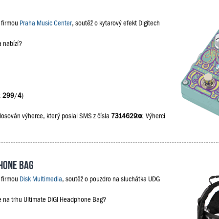
s firmou
Praha Music Center
, soutěž o kytarový efekt Digitech
a nabízí?
:
299
/
4
)
losován výherce, který poslal SMS z čísla
7314629xx
. Výherci
phone Bag
s firmou
Disk Multimedia
, soutěž o pouzdro na sluchátka UDG
je na trhu Ultimate DIGI Headphone Bag?