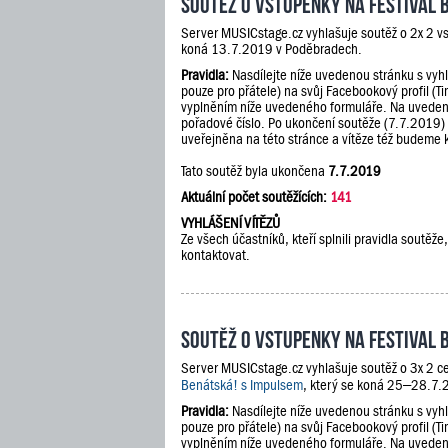
Soutěž o vstupenky na festival 
Server MUSICstage.cz vyhlašuje soutěž o 2x 2 v
koná 13.7.2019 v Poděbradech.
Pravidla:
Nasdílejte níže uvedenou stránku s vyh
pouze pro přátele) na svůj Facebookový profil (Ti
vyplněním níže uvedeného formuláře. Na uveden
pořadové číslo. Po ukončení soutěže (7.7.2019)
uveřejněna na této stránce a vítěze též budeme 
Tato soutěž byla ukončena
7.7.2019
Aktuální počet soutěžících:
141
VYHLÁŠENÍ VÍTĚZŮ
Ze všech účastníků, kteří splnili pravidla soutě
kontaktovat.
Soutěž o vstupenky na festival 
Server MUSICstage.cz vyhlašuje soutěž o 3x 2 ce
Benátská! s Impulsem
, který se koná 25–28.7.2
Pravidla:
Nasdílejte níže uvedenou stránku s vyh
pouze pro přátele) na svůj Facebookový profil (Ti
vyplněním níže uvedeného formuláře. Na uveden