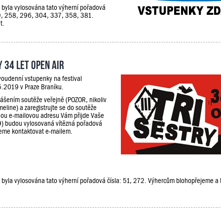
e, byla vylosována tato výherní pořadová
29, 258, 296, 304, 337, 358, 381.
t.
 34 let Open Air
voudenní vstupenky na festival
5.2019 v Praze Braníku.
lášením soutěže veřejně (POZOR, nikoliv
meline) a zaregistrujte se do soutěže
ou e-mailovou adresu Vám přijde Vaše
9) budou vylosovaná vítězná pořadová
udeme kontaktovat e-mailem.
že, byla vylosována tato výherní pořadová čísla: 51, 272. Výhercům blohopřejeme 