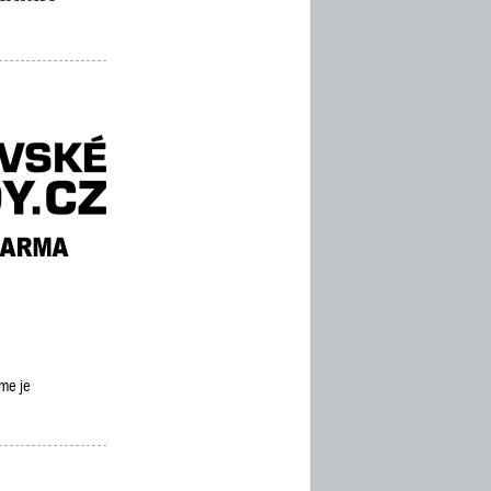
eme je