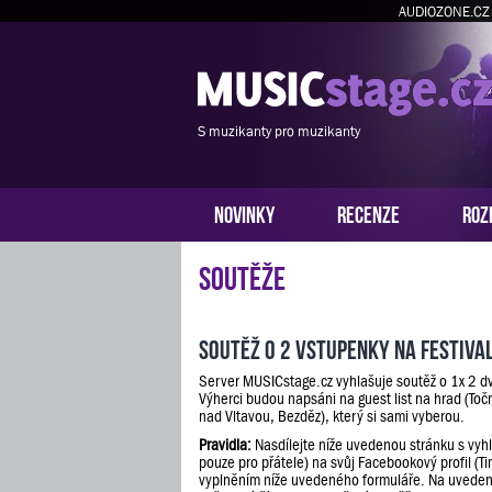
AUDIOZONE.CZ
S muzikanty pro muzikanty
NOVINKY
RECENZE
ROZ
Soutěže
Soutěž o 2 vstupenky na festiva
Server MUSICstage.cz vyhlašuje soutěž o 1x 2 d
Výherci budou napsáni na guest list na hrad (Toč
nad Vltavou, Bezděz), který si sami vyberou.
Pravidla:
Nasdílejte níže uvedenou stránku s vyh
pouze pro přátele) na svůj Facebookový profil (Ti
vyplněním níže uvedeného formuláře. Na uveden