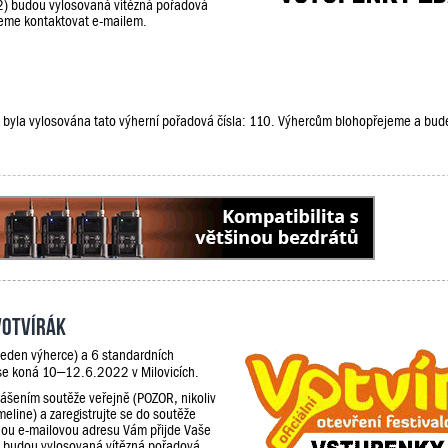
2) budou vylosovaná vítězná pořadová
udeme kontaktovat e-mailem.
že, byla vylosována tato výherní pořadová čísla: 110. Výhercům blohopřejeme a bu
Votvírák
jeden výherce) a 6 standardních
 se koná 10–12.6.2022 v Milovicích.
lášením soutěže veřejně (POZOR, nikoliv
meline) a zaregistrujte se do soutěže
ou e-mailovou adresu Vám přijde Vaše
) budou vylosovaná vítězná pořadová