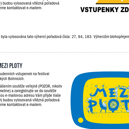
9) budou vylosovaná vítězná pořadová
udeme kontaktovat e-mailem.
ěže, byla vylosována tato výherní pořadová čísla: 27, 94, 183. Výhercům blohopřej
Mezi Ploty
udenních vstupenek na festival
kých Bohnicích.
lášením soutěže veřejně (POZOR, nikoliv
meline) a zaregistrujte se do soutěže
ou e-mailovou adresu Vám přijde Vaše
9) budou vylosovaná vítězná pořadová
udeme kontaktovat e-mailem.