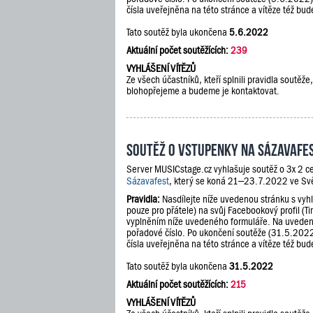
čísla uveřejněna na této stránce a vítěze též b
Tato soutěž byla ukončena
5.6.2022
Aktuální počet soutěžících:
239
VYHLÁŠENÍ VÍTĚZŮ
Ze všech účastníků, kteří splnili pravidla soutě
blohopřejeme a budeme je kontaktovat.
Soutěž o vstupenky na Sázavafe
Server MUSICstage.cz vyhlašuje soutěž o 3x 2 ce
Sázavafest
, který se koná 21–23.7.2022 ve Sv
Pravidla:
Nasdílejte níže uvedenou stránku s vyh
pouze pro přátele) na svůj Facebookový profil (Ti
vyplněním níže uvedeného formuláře. Na uveden
pořadové číslo. Po ukončení soutěže (31.5.202
čísla uveřejněna na této stránce a vítěze též b
Tato soutěž byla ukončena
31.5.2022
Aktuální počet soutěžících:
215
VYHLÁŠENÍ VÍTĚZŮ