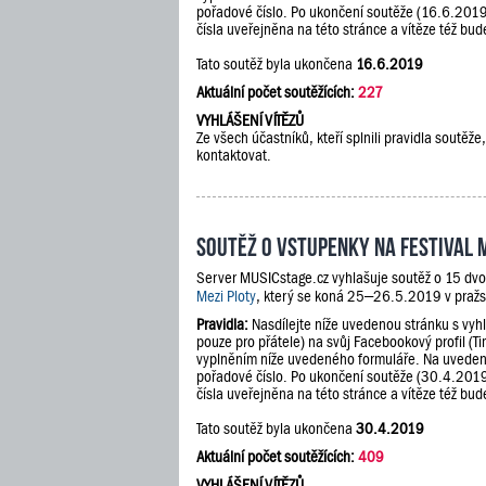
pořadové číslo. Po ukončení soutěže (16.6.201
čísla uveřejněna na této stránce a vítěze též b
Tato soutěž byla ukončena
16.6.2019
Aktuální počet soutěžících:
227
VYHLÁŠENÍ VÍTĚZŮ
Ze všech účastníků, kteří splnili pravidla sout
kontaktovat.
Soutěž o vstupenky na festival 
Server MUSICstage.cz vyhlašuje soutěž o 15 dvo
Mezi Ploty
, který se koná 25–26.5.2019 v pražs
Pravidla:
Nasdílejte níže uvedenou stránku s vyh
pouze pro přátele) na svůj Facebookový profil (Ti
vyplněním níže uvedeného formuláře. Na uveden
pořadové číslo. Po ukončení soutěže (30.4.201
čísla uveřejněna na této stránce a vítěze též b
Tato soutěž byla ukončena
30.4.2019
Aktuální počet soutěžících:
409
VYHLÁŠENÍ VÍTĚZŮ