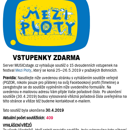
Server MUSICstage.cz vyhlašuje soutěž o 15 dvoudenních vstupenek na
festival
Mezi Ploty
, který se koná 25–26.5.2019 v pražských Bohnicích.
Pravidla:
Nasdílejte níže uvedenou stránku s vyhlášením soutěže veřejně
(POZOR, nikoliv pouze pro přátele) na svůj Facebookový profil (Timeline) a
zaregistrujte se do soutěže vyplněním níže uvedeného formuláře. Na
uvedenou e-mailovou adresu Vám přijde Vaše pořadové číslo. Po ukončení
soutěže (30.4.2019) budou vylosovaná vítězná pořadová čísla uveřejněna na
této stránce a vítěze též budeme kontaktovat e-mailem.
Tato soutěž byla ukončena
30.4.2019
Aktuální počet soutěžících:
409
VYHLÁŠENÍ VÍTĚZŮ
Ze všech účastníků, kteří splnili pravidla soutěže, byla vylosována tato výherní