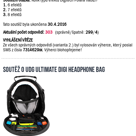
Soutěžní otázka:
Kolik typů efektů Digitech Polara nabízí?
1.
6 efektů
2.
7 efektů
3.
8 efektů
Tato soutěž byla ukončena
30.4.2016
Aktuální počet odpovědí:
303
(správně/špatně:
299
/
4
)
VYHLÁŠENÍ VÍTĚZE
Ze všech správných odpovědí (varianta 2.) byl vylosován výherce, který poslal
SMS z čísla
7314629xx
. Výherci blohopřejeme!
Soutěž o UDG Ultimate DIGI Headphone Bag