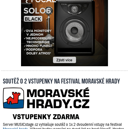
Soutěž o 2 vstupenky na festival Moravské hrady
Server MUSICstage.cz vyhlašuje soutěž o 1x 2 dvoudenní vstupy na festival