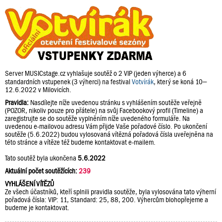
Server MUSICstage.cz vyhlašuje soutěž o 2 VIP (jeden výherce) a 6
standardních vstupenek (3 výherci) na festival
Votvírák
, který se koná 10–
12.6.2022 v Milovicích.
Pravidla:
Nasdílejte níže uvedenou stránku s vyhlášením soutěže veřejně
(POZOR, nikoliv pouze pro přátele) na svůj Facebookový profil (Timeline) a
zaregistrujte se do soutěže vyplněním níže uvedeného formuláře. Na
uvedenou e-mailovou adresu Vám přijde Vaše pořadové číslo. Po ukončení
soutěže (5.6.2022) budou vylosovaná vítězná pořadová čísla uveřejněna na
této stránce a vítěze též budeme kontaktovat e-mailem.
Tato soutěž byla ukončena
5.6.2022
Aktuální počet soutěžících:
239
VYHLÁŠENÍ VÍTĚZŮ
Ze všech účastníků, kteří splnili pravidla soutěže, byla vylosována tato výherní
pořadová čísla: VIP: 11, Standard: 25, 88, 200. Výhercům blohopřejeme a
budeme je kontaktovat.