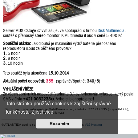
Server MUSICstage.cz vyhlašuje, ve spolupráci s firmou
Disk Multimedia
,
soutěž o přenosný stereo monitor IK Multimedia iLoud v ceně 5.490 Kč.
Soutěžní otázka:
Jak dlouhá je maximální výdrž baterie přenosného
reproduktoru iLoud za běžného provozu?
1.
5 hodin
2.
8 hodin
3.
10 hodin
Tato soutěž byla ukončena
15.10.2014
Aktuální počet odpovědí:
355
(správně/špatně:
349
/
6
)
VYHLÁŠENÍ VÍTĚZE
Ze všech správných odpovědí (varianta 3.) byl vylosován výherce, který poslal
SMS z čísla
+421 9032233xx
. Výherci blohopřejeme!
Tato stránka používá cookies k zajištění správné
Službu technicky zabezpečuje MobilBonus s.r.o., infolinka: 777 717 535 (po-pá 9-17 h),
funkčnosti.
Zjistit více
help@mobilbonus.cz, www.platmobilem.cz
Rozumím
© ATLANTIDA spol. s r.o. |
Kontaktní údaje
| Hosting:
Váš Hosting