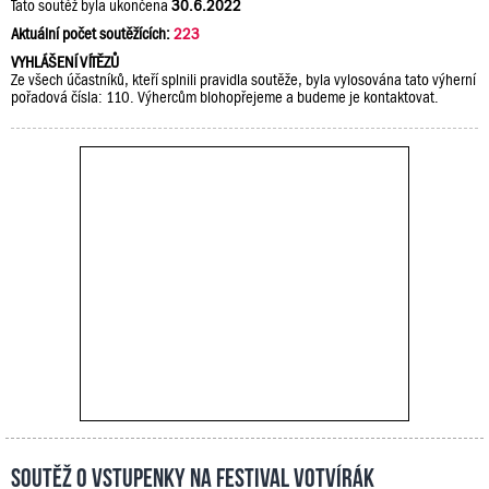
Tato soutěž byla ukončena
30.6.2022
Aktuální počet soutěžících:
223
VYHLÁŠENÍ VÍTĚZŮ
Ze všech účastníků, kteří splnili pravidla soutěže, byla vylosována tato výherní
pořadová čísla: 110. Výhercům blohopřejeme a budeme je kontaktovat.
Soutěž o vstupenky na festival Votvírák