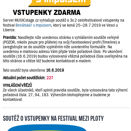
Server MUSICstage.cz vyhlašuje soutěž o 3x 2 celofestivalové vstupenky na
festival
Benátská! s Impulsem
, který se koná 25–28.7.2019 ve Vesci u
Liberce.
Pravidla:
Nasdílejte níže uvedenou stránku s vyhlášením soutěže veřejně
(POZOR, nikoliv pouze pro přátele) na svůj Facebookový profil (Timeline) a
zaregistrujte se do soutěže vyplněním níže uvedeného formuláře. Na
uvedenou e-mailovou adresu Vám přijde Vaše pořadové číslo. Po ukončení
soutěže (16.6.2019) budou vylosovaná vítězná pořadová čísla uveřejněna na
této stránce a vítěze též budeme kontaktovat e-mailem.
Tato soutěž byla ukončena
16.6.2019
Aktuální počet soutěžících:
227
VYHLÁŠENÍ VÍTĚZŮ
Ze všech účastníků, kteří splnili pravidla soutěže, byla vylosována tato výherní
pořadová čísla: 27, 94, 183. Výhercům blohopřejeme a budeme je
kontaktovat.
Soutěž o vstupenky na festival Mezi Ploty