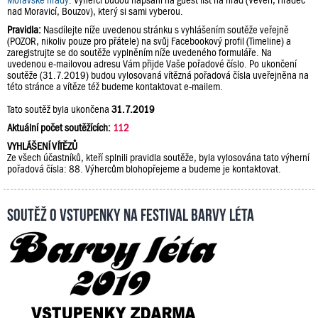
Moravské hrady
. Výherci budou napsáni na guest list na hrad (Veveří, Hradec
nad Moravicí, Bouzov), který si sami vyberou.
Pravidla:
Nasdílejte níže uvedenou stránku s vyhlášením soutěže veřejně
(POZOR, nikoliv pouze pro přátele) na svůj Facebookový profil (Timeline) a
zaregistrujte se do soutěže vyplněním níže uvedeného formuláře. Na
uvedenou e-mailovou adresu Vám přijde Vaše pořadové číslo. Po ukončení
soutěže (31.7.2019) budou vylosovaná vítězná pořadová čísla uveřejněna na
této stránce a vítěze též budeme kontaktovat e-mailem.
Tato soutěž byla ukončena
31.7.2019
Aktuální počet soutěžících:
112
VYHLÁŠENÍ VÍTĚZŮ
Ze všech účastníků, kteří splnili pravidla soutěže, byla vylosována tato výherní
pořadová čísla: 88. Výhercům blohopřejeme a budeme je kontaktovat.
Soutěž o vstupenky na festival Barvy léta