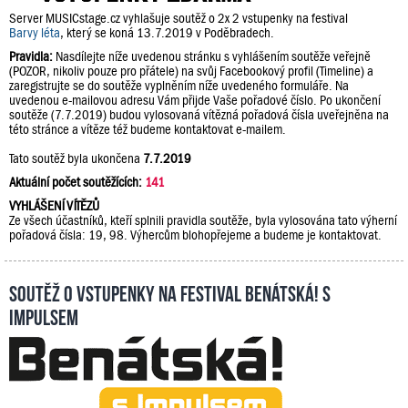
Server MUSICstage.cz vyhlašuje soutěž o 2x 2 vstupenky na festival
Barvy léta
, který se koná 13.7.2019 v Poděbradech.
Pravidla:
Nasdílejte níže uvedenou stránku s vyhlášením soutěže veřejně
(POZOR, nikoliv pouze pro přátele) na svůj Facebookový profil (Timeline) a
zaregistrujte se do soutěže vyplněním níže uvedeného formuláře. Na
uvedenou e-mailovou adresu Vám přijde Vaše pořadové číslo. Po ukončení
soutěže (7.7.2019) budou vylosovaná vítězná pořadová čísla uveřejněna na
této stránce a vítěze též budeme kontaktovat e-mailem.
Tato soutěž byla ukončena
7.7.2019
Aktuální počet soutěžících:
141
VYHLÁŠENÍ VÍTĚZŮ
Ze všech účastníků, kteří splnili pravidla soutěže, byla vylosována tato výherní
pořadová čísla: 19, 98. Výhercům blohopřejeme a budeme je kontaktovat.
Soutěž o vstupenky na festival Benátská! s
Impulsem