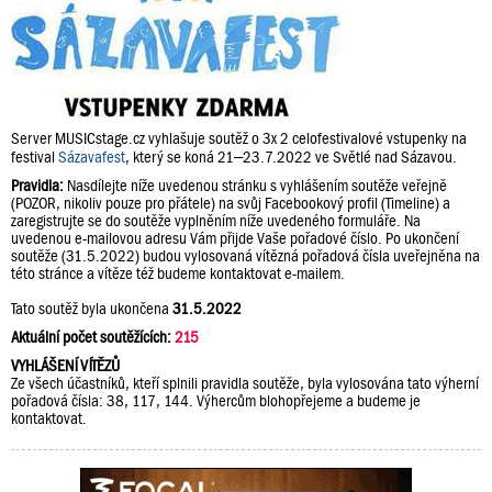
Server MUSICstage.cz vyhlašuje soutěž o 3x 2 celofestivalové vstupenky na
festival
Sázavafest
, který se koná 21–23.7.2022 ve Světlé nad Sázavou.
Pravidla:
Nasdílejte níže uvedenou stránku s vyhlášením soutěže veřejně
(POZOR, nikoliv pouze pro přátele) na svůj Facebookový profil (Timeline) a
zaregistrujte se do soutěže vyplněním níže uvedeného formuláře. Na
uvedenou e-mailovou adresu Vám přijde Vaše pořadové číslo. Po ukončení
soutěže (31.5.2022) budou vylosovaná vítězná pořadová čísla uveřejněna na
této stránce a vítěze též budeme kontaktovat e-mailem.
Tato soutěž byla ukončena
31.5.2022
Aktuální počet soutěžících:
215
VYHLÁŠENÍ VÍTĚZŮ
Ze všech účastníků, kteří splnili pravidla soutěže, byla vylosována tato výherní
pořadová čísla: 38, 117, 144. Výhercům blohopřejeme a budeme je
kontaktovat.