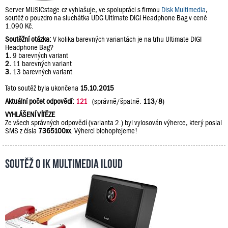
Server MUSICstage.cz vyhlašuje, ve spolupráci s firmou
Disk Multimedia
,
soutěž o pouzdro na sluchátka UDG Ultimate DIGI Headphone Bag v ceně
1.090 Kč.
Soutěžní otázka:
V kolika barevných variantách je na trhu Ultimate DIGI
Headphone Bag?
1.
9 barevných variant
2.
11 barevných variant
3.
13 barevných variant
Tato soutěž byla ukončena
15.10.2015
Aktuální počet odpovědí:
121
(správně/špatně:
113
/
8
)
VYHLÁŠENÍ VÍTĚZE
Ze všech správných odpovědí (varianta 2.) byl vylosován výherce, který poslal
SMS z čísla
7365100xx
. Výherci blohopřejeme!
Soutěž o IK Multimedia iLoud