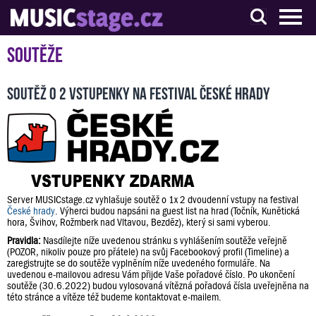
S muzikanty pro muzikanty
Soutěže
Soutěž o 2 vstupenky na festival České hrady
Server MUSICstage.cz vyhlašuje soutěž o 1x 2 dvoudenní vstupy na festival
České hrady
. Výherci budou napsáni na guest list na hrad (Točník, Kunětická
hora, Švihov, Rožmberk nad Vltavou, Bezděz), který si sami vyberou.
Pravidla:
Nasdílejte níže uvedenou stránku s vyhlášením soutěže veřejně
(POZOR, nikoliv pouze pro přátele) na svůj Facebookový profil (Timeline) a
zaregistrujte se do soutěže vyplněním níže uvedeného formuláře. Na
uvedenou e-mailovou adresu Vám přijde Vaše pořadové číslo. Po ukončení
soutěže (30.6.2022) budou vylosovaná vítězná pořadová čísla uveřejněna na
této stránce a vítěze též budeme kontaktovat e-mailem.