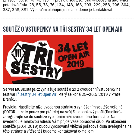
pořadová čísla: 28, 55, 73, 76, 134, 148, 163, 203, 229, 258, 296, 304,
337, 358, 381. Výhercům blohopřejeme a budeme je kontaktovat.
Soutěž o vstupenky na Tři sestry 34 let Open Air
Server MUSICstage.cz vyhlašuje soutěž o 2x 2 dvoudenní vstupenky na
festival
Tři sestry 34 let Open Air
, který se koná 25–26.5.2019 v Praze
Braníku.
Pravidla:
Nasdílejte níže uvedenou stránku s vyhlášením soutěže veřejně
(POZOR, nikoliv pouze pro přátele) na svůj Facebookový profil (Timeline) a
zaregistrujte se do soutěže vyplněním níže uvedeného formuláře. Na
uvedenou e-mailovou adresu Vám přijde Vaše pořadové číslo. Po ukončení
soutěže (30.4.2019) budou vylosovaná vítězná pořadová čísla uveřejněna na
této stránce a vítěze též budeme kontaktovat e-mailem.