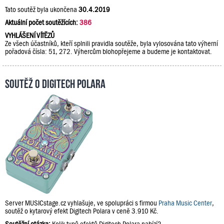
Tato soutěž byla ukončena
30.4.2019
Aktuální počet soutěžících:
386
VYHLÁŠENÍ VÍTĚZŮ
Ze všech účastníků, kteří splnili pravidla soutěže, byla vylosována tato výherní
pořadová čísla: 51, 272. Výhercům blohopřejeme a budeme je kontaktovat.
Soutěž o Digitech Polara
Server MUSICstage.cz vyhlašuje, ve spolupráci s firmou
Praha Music Center
,
soutěž o kytarový efekt Digitech Polara v ceně 3.910 Kč.