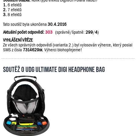
Soutěžní otázka:
Kolik typů efektů Digitech Polara nabízí?
1.
6 efektů
2.
7 efektů
3.
8 efektů
Tato soutěž byla ukončena
30.4.2016
Aktuální počet odpovědí:
303
(správně/špatně:
299
/
4
)
VYHLÁŠENÍ VÍTĚZE
Ze všech správných odpovědí (varianta 2.) byl vylosován výherce, který poslal
SMS z čísla
7314629xx
. Výherci blohopřejeme!
Soutěž o UDG Ultimate DIGI Headphone Bag