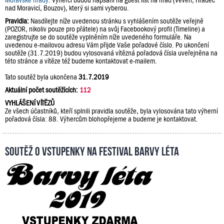
Moravské hrady
. Výherci budou napsáni na guest list na hrad (Veveří, Hradec
nad Moravicí, Bouzov), který si sami vyberou.
Pravidla:
Nasdílejte níže uvedenou stránku s vyhlášením soutěže veřejně
(POZOR, nikoliv pouze pro přátele) na svůj Facebookový profil (Timeline) a
zaregistrujte se do soutěže vyplněním níže uvedeného formuláře. Na
uvedenou e-mailovou adresu Vám přijde Vaše pořadové číslo. Po ukončení
soutěže (31.7.2019) budou vylosovaná vítězná pořadová čísla uveřejněna na
této stránce a vítěze též budeme kontaktovat e-mailem.
Tato soutěž byla ukončena
31.7.2019
Aktuální počet soutěžících:
112
VYHLÁŠENÍ VÍTĚZŮ
Ze všech účastníků, kteří splnili pravidla soutěže, byla vylosována tato výherní
pořadová čísla: 88. Výhercům blohopřejeme a budeme je kontaktovat.
Soutěž o vstupenky na festival Barvy léta