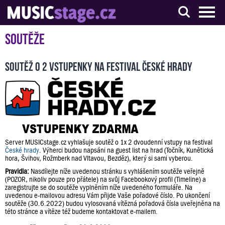
S muzikanty pro muzikanty
Soutěže
Soutěž o 2 vstupenky na festival České hrady
Server MUSICstage.cz vyhlašuje soutěž o 1x 2 dvoudenní vstupy na festival
České hrady
. Výherci budou napsáni na guest list na hrad (Točník, Kunětická
hora, Švihov, Rožmberk nad Vltavou, Bezděz), který si sami vyberou.
Pravidla:
Nasdílejte níže uvedenou stránku s vyhlášením soutěže veřejně
(POZOR, nikoliv pouze pro přátele) na svůj Facebookový profil (Timeline) a
zaregistrujte se do soutěže vyplněním níže uvedeného formuláře. Na
uvedenou e-mailovou adresu Vám přijde Vaše pořadové číslo. Po ukončení
soutěže (30.6.2022) budou vylosovaná vítězná pořadová čísla uveřejněna na
této stránce a vítěze též budeme kontaktovat e-mailem.