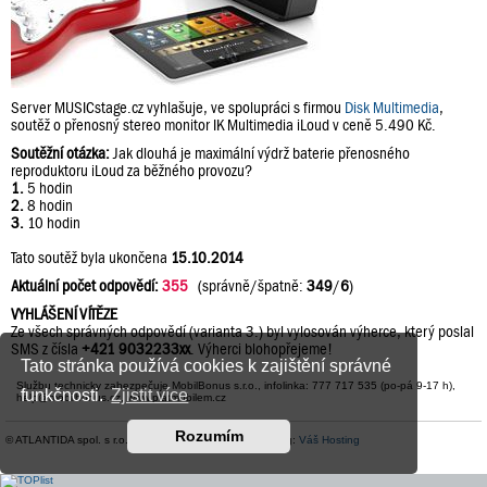
Server MUSICstage.cz vyhlašuje, ve spolupráci s firmou
Disk Multimedia
,
soutěž o přenosný stereo monitor IK Multimedia iLoud v ceně 5.490 Kč.
Soutěžní otázka:
Jak dlouhá je maximální výdrž baterie přenosného
reproduktoru iLoud za běžného provozu?
1.
5 hodin
2.
8 hodin
3.
10 hodin
Tato soutěž byla ukončena
15.10.2014
Aktuální počet odpovědí:
355
(správně/špatně:
349
/
6
)
VYHLÁŠENÍ VÍTĚZE
Ze všech správných odpovědí (varianta 3.) byl vylosován výherce, který poslal
SMS z čísla
+421 9032233xx
. Výherci blohopřejeme!
Tato stránka používá cookies k zajištění správné
Službu technicky zabezpečuje MobilBonus s.r.o., infolinka: 777 717 535 (po-pá 9-17 h),
funkčnosti.
Zjistit více
help@mobilbonus.cz, www.platmobilem.cz
Rozumím
© ATLANTIDA spol. s r.o. |
Kontaktní údaje
| Hosting:
Váš Hosting