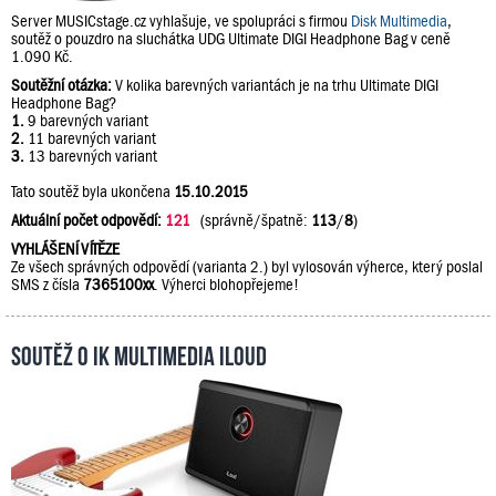
Server MUSICstage.cz vyhlašuje, ve spolupráci s firmou
Disk Multimedia
,
soutěž o pouzdro na sluchátka UDG Ultimate DIGI Headphone Bag v ceně
1.090 Kč.
Soutěžní otázka:
V kolika barevných variantách je na trhu Ultimate DIGI
Headphone Bag?
1.
9 barevných variant
2.
11 barevných variant
3.
13 barevných variant
Tato soutěž byla ukončena
15.10.2015
Aktuální počet odpovědí:
121
(správně/špatně:
113
/
8
)
VYHLÁŠENÍ VÍTĚZE
Ze všech správných odpovědí (varianta 2.) byl vylosován výherce, který poslal
SMS z čísla
7365100xx
. Výherci blohopřejeme!
Soutěž o IK Multimedia iLoud