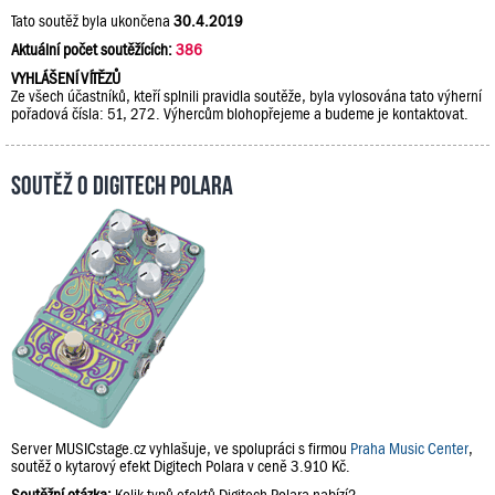
Tato soutěž byla ukončena
30.4.2019
Aktuální počet soutěžících:
386
VYHLÁŠENÍ VÍTĚZŮ
Ze všech účastníků, kteří splnili pravidla soutěže, byla vylosována tato výherní
pořadová čísla: 51, 272. Výhercům blohopřejeme a budeme je kontaktovat.
Soutěž o Digitech Polara
Server MUSICstage.cz vyhlašuje, ve spolupráci s firmou
Praha Music Center
,
soutěž o kytarový efekt Digitech Polara v ceně 3.910 Kč.