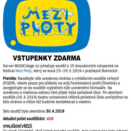
Server MUSICstage.cz vyhlašuje soutěž o 15 dvoudenních vstupenek na
festival
Mezi Ploty
, který se koná 25–26.5.2019 v pražských Bohnicích.
Pravidla:
Nasdílejte níže uvedenou stránku s vyhlášením soutěže veřejně
(POZOR, nikoliv pouze pro přátele) na svůj Facebookový profil (Timeline) a
zaregistrujte se do soutěže vyplněním níže uvedeného formuláře. Na
uvedenou e-mailovou adresu Vám přijde Vaše pořadové číslo. Po ukončení
soutěže (30.4.2019) budou vylosovaná vítězná pořadová čísla uveřejněna na
této stránce a vítěze též budeme kontaktovat e-mailem.
Tato soutěž byla ukončena
30.4.2019
Aktuální počet soutěžících:
409
VYHLÁŠENÍ VÍTĚZŮ
Ze všech účastníků, kteří splnili pravidla soutěže, byla vylosována tato výherní