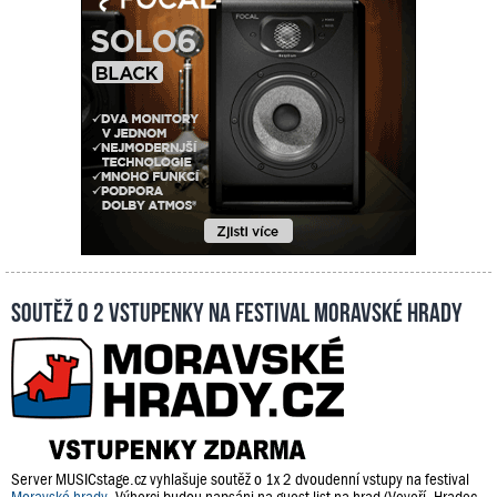
Soutěž o 2 vstupenky na festival Moravské hrady
Server MUSICstage.cz vyhlašuje soutěž o 1x 2 dvoudenní vstupy na festival