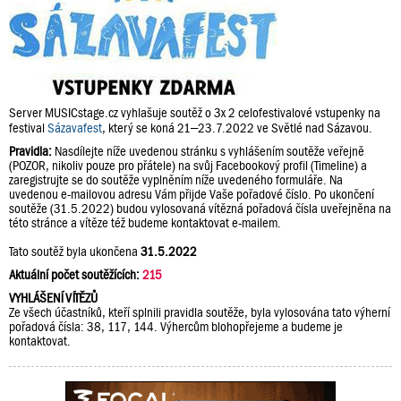
Server MUSICstage.cz vyhlašuje soutěž o 3x 2 celofestivalové vstupenky na
festival
Sázavafest
, který se koná 21–23.7.2022 ve Světlé nad Sázavou.
Pravidla:
Nasdílejte níže uvedenou stránku s vyhlášením soutěže veřejně
(POZOR, nikoliv pouze pro přátele) na svůj Facebookový profil (Timeline) a
zaregistrujte se do soutěže vyplněním níže uvedeného formuláře. Na
uvedenou e-mailovou adresu Vám přijde Vaše pořadové číslo. Po ukončení
soutěže (31.5.2022) budou vylosovaná vítězná pořadová čísla uveřejněna na
této stránce a vítěze též budeme kontaktovat e-mailem.
Tato soutěž byla ukončena
31.5.2022
Aktuální počet soutěžících:
215
VYHLÁŠENÍ VÍTĚZŮ
Ze všech účastníků, kteří splnili pravidla soutěže, byla vylosována tato výherní
pořadová čísla: 38, 117, 144. Výhercům blohopřejeme a budeme je
kontaktovat.