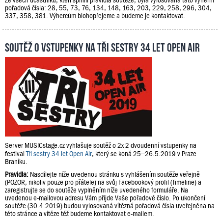
pořadová čísla: 28, 55, 73, 76, 134, 148, 163, 203, 229, 258, 296, 304,
337, 358, 381. Výhercům blohopřejeme a budeme je kontaktovat.
Soutěž o vstupenky na Tři sestry 34 let Open Air
Server MUSICstage.cz vyhlašuje soutěž o 2x 2 dvoudenní vstupenky na
festival
Tři sestry 34 let Open Air
, který se koná 25–26.5.2019 v Praze
Braníku.
Pravidla:
Nasdílejte níže uvedenou stránku s vyhlášením soutěže veřejně
(POZOR, nikoliv pouze pro přátele) na svůj Facebookový profil (Timeline) a
zaregistrujte se do soutěže vyplněním níže uvedeného formuláře. Na
uvedenou e-mailovou adresu Vám přijde Vaše pořadové číslo. Po ukončení
soutěže (30.4.2019) budou vylosovaná vítězná pořadová čísla uveřejněna na
této stránce a vítěze též budeme kontaktovat e-mailem.