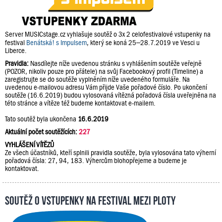
Server MUSICstage.cz vyhlašuje soutěž o 3x 2 celofestivalové vstupenky na
festival
Benátská! s Impulsem
, který se koná 25–28.7.2019 ve Vesci u
Liberce.
Pravidla:
Nasdílejte níže uvedenou stránku s vyhlášením soutěže veřejně
(POZOR, nikoliv pouze pro přátele) na svůj Facebookový profil (Timeline) a
zaregistrujte se do soutěže vyplněním níže uvedeného formuláře. Na
uvedenou e-mailovou adresu Vám přijde Vaše pořadové číslo. Po ukončení
soutěže (16.6.2019) budou vylosovaná vítězná pořadová čísla uveřejněna na
této stránce a vítěze též budeme kontaktovat e-mailem.
Tato soutěž byla ukončena
16.6.2019
Aktuální počet soutěžících:
227
VYHLÁŠENÍ VÍTĚZŮ
Ze všech účastníků, kteří splnili pravidla soutěže, byla vylosována tato výherní
pořadová čísla: 27, 94, 183. Výhercům blohopřejeme a budeme je
kontaktovat.
Soutěž o vstupenky na festival Mezi Ploty