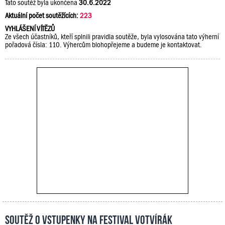
Tato soutěž byla ukončena
30.6.2022
Aktuální počet soutěžících:
223
VYHLÁŠENÍ VÍTĚZŮ
Ze všech účastníků, kteří splnili pravidla soutěže, byla vylosována tato výherní
pořadová čísla: 110. Výhercům blohopřejeme a budeme je kontaktovat.
Soutěž o vstupenky na festival Votvírák