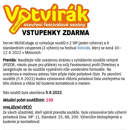
Server MUSICstage.cz vyhlašuje soutěž o 2 VIP (jeden výherce) a 6
standardních vstupenek (3 výherci) na festival
Votvírák
, který se koná 10–
12.6.2022 v Milovicích.
Pravidla:
Nasdílejte níže uvedenou stránku s vyhlášením soutěže veřejně
(POZOR, nikoliv pouze pro přátele) na svůj Facebookový profil (Timeline) a
zaregistrujte se do soutěže vyplněním níže uvedeného formuláře. Na
uvedenou e-mailovou adresu Vám přijde Vaše pořadové číslo. Po ukončení
soutěže (5.6.2022) budou vylosovaná vítězná pořadová čísla uveřejněna na
této stránce a vítěze též budeme kontaktovat e-mailem.
Tato soutěž byla ukončena
5.6.2022
Aktuální počet soutěžících:
239
VYHLÁŠENÍ VÍTĚZŮ
Ze všech účastníků, kteří splnili pravidla soutěže, byla vylosována tato výherní
pořadová čísla: VIP: 11, Standard: 25, 88, 200. Výhercům blohopřejeme a
budeme je kontaktovat.